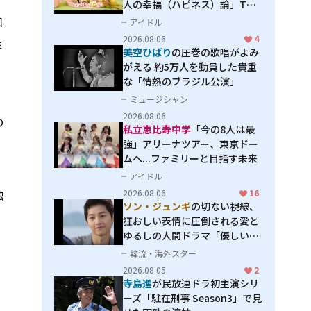
人の幸福（ハピネス）論」THE
MAKING
加
アイドル
2026.08.06
4
年
美空ひばり
の圧巻の歌唱がよみ
がえる 約5万人を動員した貴重
な「情熱のブラジル公演」
ミュージシャン
2026.08.06
の
私立恵比寿中学
「今の8人は最
強」アリーナツアー、東京ドー
ムへ...ファミリーと目指す未来
アイドル
独
2026.08.06
16
ソン・ジュンギ
の切ない視線、
狂おしい表情に圧倒される――愛と
ゆるしの人間ドラマ「優しい
男」
韓流・海外スター
2026.08.05
2
寺島進
が民放連ドラ初主演シリ
ーズ「駐在刑事 Season3」で見