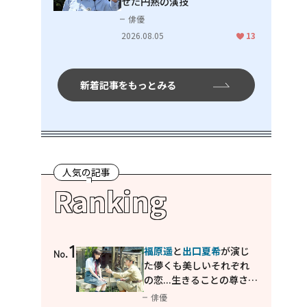
せた円熟の演技
俳優
2026.08.05
13
新着記事をもっとみる
人気の記事
Ranking
1
福原遥
と
出口夏希
が演じ
No.
た儚くも美しいそれぞれ
の恋...生きることの尊さを
教えてくれた映画「あの
俳優