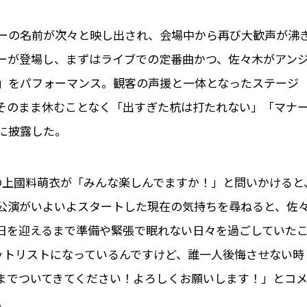
バーの名前が次々と映し出され、会場中から再び大歓声が沸
ーが登場し、まずはライブでの定番曲かつ、佐々木がアン
」をパフォーマンス。観客の声援と一体となったステージ
そのまま休むことなく「出すぎた杭は打たれない」「マナ
に披露した。
の上國料萌衣が「みんな楽しんでますか！」と問いかけると
公演がいよいよスタートした現在の気持ちを尋ねると、佐
日を迎えるまで準備や緊張で眠れない日々を過ごしていた
ットリストになっているんですけど、誰一人後悔させない時
までついてきてください！よろしくお願いします！」とコ
。