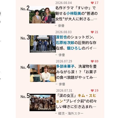
花が咲く丘で、君とまた出
2026.08.04
17
2
会えたら。」
名作ドラマ「すいか」で
No.
き
魅せる
小林聡美
の"普通の
女性"が大人に刺さる...映
ジ
画「かもめ食堂」にも通
俳優
じる静かな芝居
2026.08.03
21
3
渡哲也
のショットガン、
No.
ー
石原裕次郎
の圧倒的な存
在感、
舘ひろし
のバイク
アクション！"大門軍
俳優
団"のカッコよさが詰まっ
2026.07.29
69
4
た「西部警察 PART-II」
多部未華子
、洗濯物を畳
No.
、
みながら涙！？「お菓子
の食べ放題がやってみた
々
い」ハンディファン4台の
俳優
こ
暑さ対策も明かす
2026.07.31
19
5
「涙の女王」
キム・スヒ
No.
ョン
"ブレイク前"の初々
メ
しい輝きに引き込まれ
る...
2PM テギョン
ら豪華
韓流・海外スター
共演の青春名作「ドリー