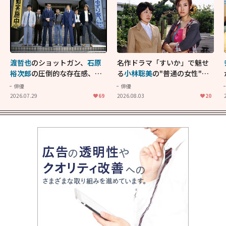
渡哲也
のショットガン、
石原
名作ドラマ「すいか」で魅せ
裕次郎
の圧倒的な存在感、
舘
る
小林聡美
の"普通の女性"が
ひろし
のバイクアクショ
大人に刺さる...映画「かもめ
俳優
俳優
ン！"大門軍団"のカッコよさ
食堂」にも通じる静かな芝居
2026.07.29
69
2026.08.03
20
が詰まった「西部警察 PART-
II」