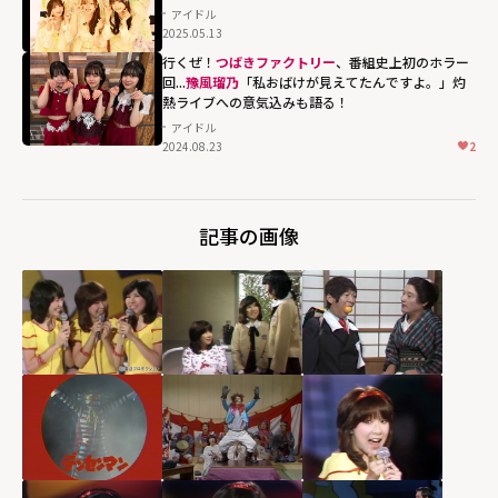
アイドル
width="304"
2025.05.13
height="203"
行くぜ！
つばきファクトリー
、番組史上初のホラー
loading="lazy"
回...
豫風瑠乃
「私おばけが見えてたんですよ。」灼
fetchpriority="h
熱ライブへの意気込みも語る！
igh">
アイドル
2024.08.23
2
記事の画像