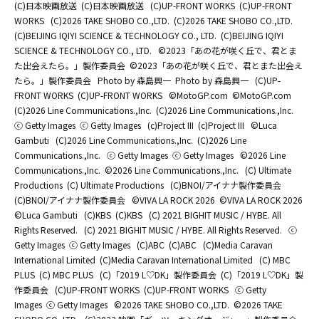
(C)日本映画放送
(C)日本映画放送
(C)UP-FRONT WORKS
(C)UP-FRONT
WORKS
(C)2026 TAKE SHOBO CO.,LTD.
(C)2026 TAKE SHOBO CO.,LTD.
(C)BEIJING IQIYI SCIENCE & TECHNOLOGY CO., LTD.
(C)BEIJING IQIYI
SCIENCE & TECHNOLOGY CO., LTD.
©2023「あの花が咲く丘で、君とま
た出会えたら。」製作委員会
©2023「あの花が咲く丘で、君とまた出会え
たら。」製作委員会
Photo by 森島興一
Photo by 森島興一
(C)UP-
FRONT WORKS
(C)UP-FRONT WORKS
©MotoGP.com
©MotoGP.com
(C)2026 Line Communications.,Inc.
(C)2026 Line Communications.,Inc.
ⓒ Getty Images
ⓒ Getty Images
(c)Project III
(c)Project III
©Luca
Gambuti
(C)2026 Line Communications.,Inc.
(C)2026 Line
Communications.,Inc.
ⓒ Getty Images
ⓒ Getty Images
©2026 Line
Communications.,Inc.
©2026 Line Communications.,Inc.
(C) Ultimate
Productions
(C) Ultimate Productions
(C)BNOI/アイナナ製作委員会
(C)BNOI/アイナナ製作委員会
©️VIVA LA ROCK 2026
©️VIVA LA ROCK 2026
©Luca Gambuti
(C)KBS
(C)KBS
(C) 2021 BIGHIT MUSIC / HYBE. All
Rights Reserved.
(C) 2021 BIGHIT MUSIC / HYBE. All Rights Reserved.
ⓒ
Getty Images
ⓒ Getty Images
(C)ABC
(C)ABC
(C)Media Caravan
International Limited
(C)Media Caravan International Limited
(C) MBC
PLUS
(C) MBC PLUS
(C)「2019 L♡DK」製作委員会
(C)「2019 L♡DK」製
作委員会
(C)UP-FRONT WORKS
(C)UP-FRONT WORKS
ⓒ Getty
Images
ⓒ Getty Images
©2026 TAKE SHOBO CO.,LTD.
©2026 TAKE