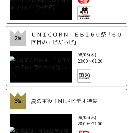
ＵＮＩＣＯＲＮ ＥＢＩ６０祭「６０
2
位
回目のエビだっピ」
08/06(木)
23:00～01:20
夏の主役！M!LKビデオ特集
3
位
08/06(木)
20:00～21:00