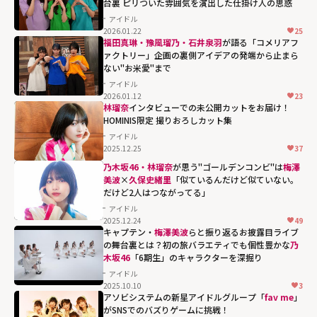
台裏 ピリついた雰囲気を演出した仕掛け人の思惑
アイドル
2026.01.22
25
福田真琳・豫風瑠乃・石井泉羽
が語る「コメリアフ
ァクトリー」企画の裏側――アイデアの発端から止まら
ない"お米愛"まで
アイドル
2026.01.12
23
林瑠奈
インタビューでの未公開カットをお届け！
HOMINIS限定 撮りおろしカット集
アイドル
2025.12.25
37
乃木坂46・林瑠奈
が思う"ゴールデンコンビ"は
梅澤
美波
×
久保史緒里
「似ているんだけど似ていない。
だけど2人はつながってる」
アイドル
2025.12.24
49
梅澤美波×
久保
キャプテン・
梅澤美波
らと振り返るお披露目ライブ
史緒里
「似てい
の舞台裏とは？初の旅バラエティでも個性豊かな
乃
木坂46
「6期生」のキャラクターを深掘り
るんだけど似て
アイドル
いない。だけど2
2025.10.10
3
人はつながって
アソビシステムの新星アイドルグループ「
fav me
」
がSNSでのバズりゲームに挑戦！
る」"