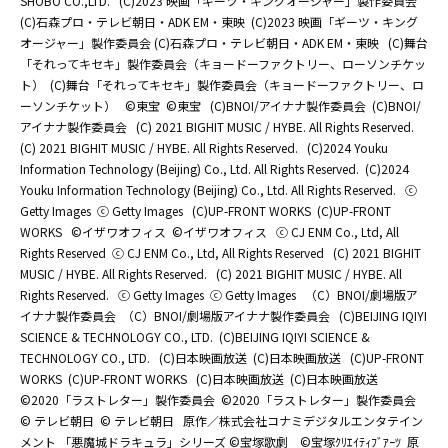
SHOBO CO.,LTD.
(C)2023 映画「ギーツ・キングオージャー」製作委員会
(C)石森プロ・テレビ朝日・ADK EM・東映
(C)2023 映画「ギーツ・キング
オージャー」製作委員会 (C)石森プロ・テレビ朝日・ADK EM・東映
(C)舞台
「それってキセキ」製作委員会（キョードーファクトリー、ローソンチケッ
ト）
(C)舞台「それってキセキ」製作委員会（キョードーファクトリー、ロ
ーソンチケット）
©東宝
©東宝
(C)BNOI/アイナナ製作委員会
(C)BNOI/
アイナナ製作委員会
(C) 2021 BIGHIT MUSIC / HYBE. All Rights Reserved.
(C) 2021 BIGHIT MUSIC / HYBE. All Rights Reserved.
(C)2024 Youku
Information Technology (Beijing) Co., Ltd. All Rights Reserved.
(C)2024
Youku Information Technology (Beijing) Co., Ltd. All Rights Reserved.
ⓒ
Getty Images
ⓒ Getty Images
(C)UP-FRONT WORKS
(C)UP-FRONT
WORKS
©イザワオフィス
©イザワオフィス
ⓒ CJ ENM Co., Ltd, All
Rights Reserved
ⓒ CJ ENM Co., Ltd, All Rights Reserved
(C) 2021 BIGHIT
MUSIC / HYBE. All Rights Reserved.
(C) 2021 BIGHIT MUSIC / HYBE. All
Rights Reserved.
ⓒ Getty Images
ⓒ Getty Images
（C）BNOI/劇場版ア
イナナ製作委員会
（C）BNOI/劇場版アイナナ製作委員会
(C)BEIJING IQIYI
SCIENCE & TECHNOLOGY CO., LTD.
(C)BEIJING IQIYI SCIENCE &
TECHNOLOGY CO., LTD.
(C)日本映画放送
(C)日本映画放送
(C)UP-FRONT
WORKS
(C)UP-FRONT WORKS
(C)日本映画放送
(C)日本映画放送
©2020「ラストレター」製作委員会
©2020「ラストレター」製作委員会
© テレビ朝日
© テレビ朝日
原作／株式会社コナミデジタルエンタテイン
メント 「悪魔城ドラキュラ」シリーズ ©宝塚歌劇 ©宝塚ｸﾘｴｲﾃｨﾌﾞｱｰﾂ
原