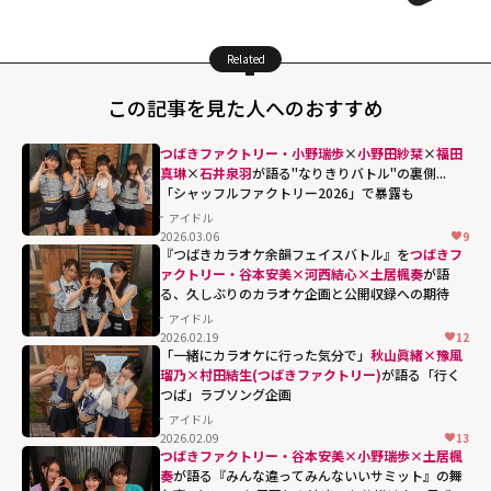
Related
この記事を見た人へのおすすめ
つばきファクトリー・小野瑞歩
×
小野田紗栞
×
福田
真琳
×
石井泉羽
が語る"なりきりバトル"の裏側...
「シャッフルファクトリー2026」で暴露も
アイドル
2026.03.06
9
『つばきカラオケ余韻フェイスバトル』を
つばきフ
ァクトリー・谷本安美×河西結心×土居楓奏
が語
る、久しぶりのカラオケ企画と公開収録への期待
アイドル
2026.02.19
12
「一緒にカラオケに行った気分で」
秋山眞緒×豫風
瑠乃×村田結生(つばきファクトリー)
が語る「行く
つば」ラブソング企画
アイドル
2026.02.09
13
つばきファクトリー・谷本安美×小野瑞歩×土居楓
奏
が語る『みんな違ってみんないいサミット』の舞