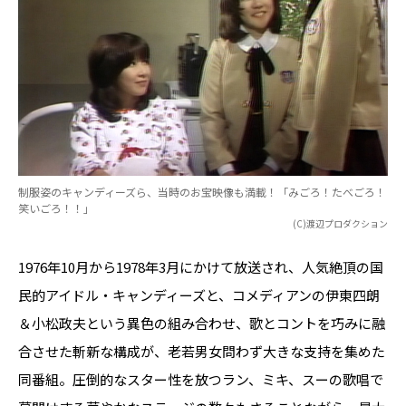
制服姿のキャンディーズら、当時のお宝映像も満載！「みごろ！たべごろ！
笑いごろ！！」
(C)渡辺プロダクション
1976年10月から1978年3月にかけて放送され、人気絶頂の国
民的アイドル・キャンディーズと、コメディアンの伊東四朗
＆小松政夫という異色の組み合わせ、歌とコントを巧みに融
合させた斬新な構成が、老若男女問わず大きな支持を集めた
同番組。圧倒的なスター性を放つラン、ミキ、スーの歌唱で