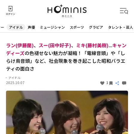
ター
アイドル
声優
ミュージシャン
スポーツ
グラビア
タレント・芸人
ラン(伊藤蘭)
、
スー(田中好子)
、
ミキ(藤村美樹)
...
キャン
ディーズ
の色褪せない魅力が凝縮！「電線音頭」や「し
らけ鳥音頭」など、社会現象を巻き起こした昭和バラエ
ティの面白さ
アイドル
2025.10.07
1