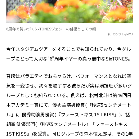
6周年で勢いづくSixTONESジェシーの俳優としての顔
(C)カンテレ/MMJ
今年スタジアムツアーをすることでも知られており、今グル
ープにとって大切な"6"周年イヤーの真っ最中なSixTONES。
普段はバラエティでおちゃらけ、パフォーマンスとなれば空
気を一変させ、我々を魅了する彼らだが実は演技班が多いグ
ループとしても知られている。例えば、松村北斗は第49回日
本アカデミー賞にて、優秀主演男優賞(『秒速5センチメート
ル』)、優秀助演男優賞(『ファーストキス 1ST KISS』)、話
題賞 俳優部門(『秒速5センチメートル』『ファーストキス
1ST KISS』)を受賞。同じグループの森本慎太郎は、その1年