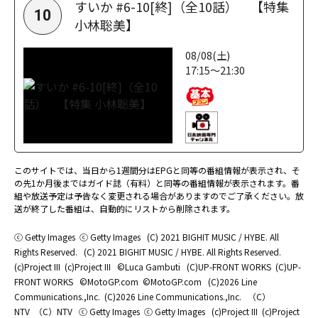
すいか #6-10[終]（全10話） 【特集
10
小林聡美】
08/08(土)
17:15～21:30
このサイトでは、当日から1週間分はEPGと同等の番組情報が表示され、そ
の先1か月後まではガイド誌（有料）と同等の番組情報が表示されます。番
組や放送予定は予告なく変更される場合がありますのでご了承ください。放
送が終了した番組は、自動的にリストから削除されます。
ⓒ Getty Images
ⓒ Getty Images
(C) 2021 BIGHIT MUSIC / HYBE. All
Rights Reserved.
(C) 2021 BIGHIT MUSIC / HYBE. All Rights Reserved.
(c)Project III
(c)Project III
©Luca Gambuti
(C)UP-FRONT WORKS
(C)UP-
FRONT WORKS
©MotoGP.com
©MotoGP.com
(C)2026 Line
Communications.,Inc.
(C)2026 Line Communications.,Inc.
（C）
NTV
（C）NTV
ⓒ Getty Images
ⓒ Getty Images
(c)Project III
(c)Project