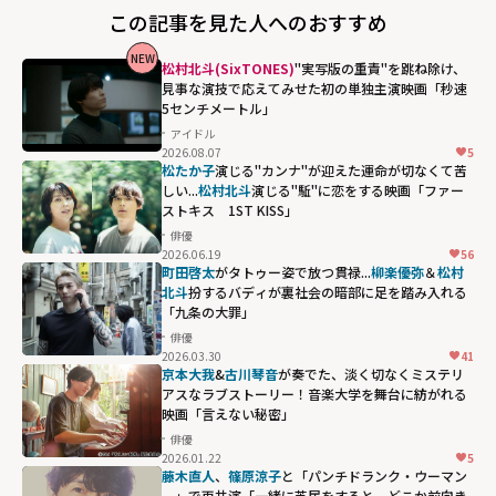
この記事を見た人へのおすすめ
NEW
松村北斗(SixTONES)
"実写版の重責"を跳ね除け、
見事な演技で応えてみせた初の単独主演映画「秒速
5センチメートル」
アイドル
2026.08.07
5
松たか子
演じる"カンナ"が迎えた運命が切なくて苦
しい...
松村北斗
演じる"駈"に恋をする映画「ファー
ストキス 1ST KISS」
俳優
2026.06.19
56
松村北斗演じ
町田啓太
がタトゥー姿で放つ貫禄...
柳楽優弥
＆
松村
る"駈"に恋をす
北斗
扮するバディが裏社会の暗部に足を踏み入れる
「九条の大罪」
る映画「ファー
俳優
ストキス 1ST
2026.03.30
41
KISS」"
京本大我
&
古川琴音
が奏でた、淡く切なくミステリ
アスなラブストーリー！音楽大学を舞台に紡がれる
width="304"
映画「言えない秘密」
height="203"
俳優
loading="lazy"
2026.01.22
5
fetchpriority="h
藤木直人
、
篠原涼子
と「パンチドランク・ウーマン
－」で再共演「一緒に芝居をすると、どこか前向き