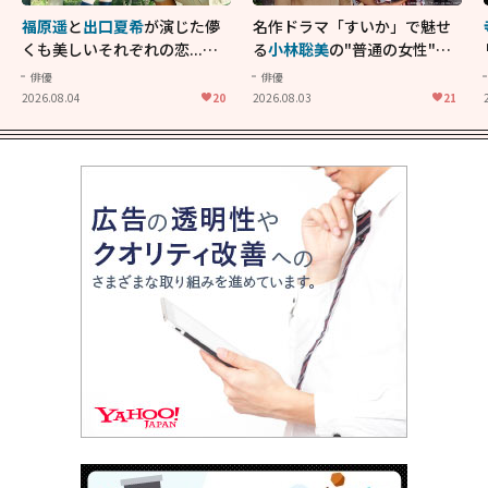
福原遥
と
出口夏希
が演じた儚
名作ドラマ「すいか」で魅せ
くも美しいそれぞれの恋...生
る
小林聡美
の"普通の女性"が
きることの尊さを教えてくれ
大人に刺さる...映画「かもめ
俳優
俳優
た映画「あの花が咲く丘で、
食堂」にも通じる静かな芝居
2026.08.04
20
2026.08.03
21
君とまた出会えたら。」