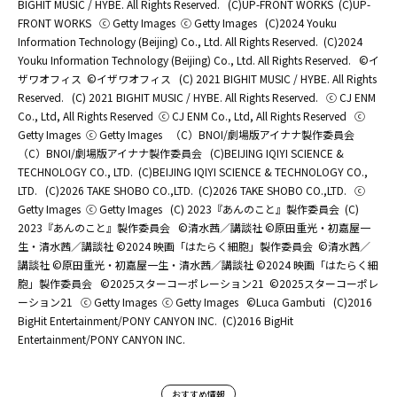
BIGHIT MUSIC / HYBE. All Rights Reserved.
(C)UP-FRONT WORKS
(C)UP-
FRONT WORKS
ⓒ Getty Images
ⓒ Getty Images
(C)2024 Youku
Information Technology (Beijing) Co., Ltd. All Rights Reserved.
(C)2024
Youku Information Technology (Beijing) Co., Ltd. All Rights Reserved.
©イ
ザワオフィス
©イザワオフィス
(C) 2021 BIGHIT MUSIC / HYBE. All Rights
Reserved.
(C) 2021 BIGHIT MUSIC / HYBE. All Rights Reserved.
ⓒ CJ ENM
Co., Ltd, All Rights Reserved
ⓒ CJ ENM Co., Ltd, All Rights Reserved
ⓒ
Getty Images
ⓒ Getty Images
（C）BNOI/劇場版アイナナ製作委員会
（C）BNOI/劇場版アイナナ製作委員会
(C)BEIJING IQIYI SCIENCE &
TECHNOLOGY CO., LTD.
(C)BEIJING IQIYI SCIENCE & TECHNOLOGY CO.,
LTD.
(C)2026 TAKE SHOBO CO.,LTD.
(C)2026 TAKE SHOBO CO.,LTD.
ⓒ
Getty Images
ⓒ Getty Images
(C) 2023『あんのこと』製作委員会
(C)
2023『あんのこと』製作委員会
©清水茜／講談社 ©原田重光・初嘉屋一
生・清水茜／講談社 ©2024 映画「はたらく細胞」製作委員会
©清水茜／
講談社 ©原田重光・初嘉屋一生・清水茜／講談社 ©2024 映画「はたらく細
胞」製作委員会
©2025スターコーポレーション21
©2025スターコーポレ
ーション21
ⓒ Getty Images
ⓒ Getty Images
©Luca Gambuti
(C)2016
BigHit Entertainment/PONY CANYON INC.
(C)2016 BigHit
Entertainment/PONY CANYON INC.
おすすめ情報