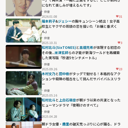
igh">
になれて楽しみが増えるんです」
俳優
2026.01.08
31
福本莉子
&
ジェシー
の胸キュンシーン続出！女子高
校生とヤクザの若頭の恋を描いた「お嬢と番犬く
ん」
俳優
2025.10.31
3
松村北斗(SixTONES)
と
高畑充希
が体現する初恋の
その後...
米津玄師
らの才能が新海ワールドを再構築
した実写版「秒速5センチメートル」
俳優
2025.09.26
23
木村文乃
と
田中樹
がタッグで魅せる！本格的なアク
ションや殺陣の稽古をして挑んだサバイバルスリラ
ー
俳優
2025.05.16
松村北斗
と
上白石萌音
が朝ドラ以来の共演となった
ヒューマンドラマ『夜明けのすべて』
俳優
2025.04.28
朝ドラ女優・
趣里
の破天荒っぷりに心が踊る、ドラ