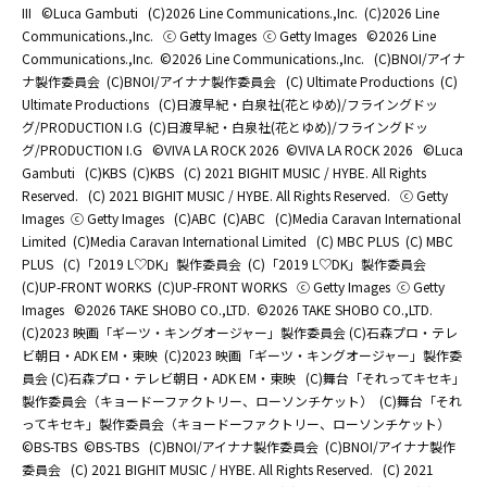
III
©Luca Gambuti
(C)2026 Line Communications.,Inc.
(C)2026 Line
Communications.,Inc.
ⓒ Getty Images
ⓒ Getty Images
©2026 Line
Communications.,Inc.
©2026 Line Communications.,Inc.
(C)BNOI/アイナ
ナ製作委員会
(C)BNOI/アイナナ製作委員会
(C) Ultimate Productions
(C)
Ultimate Productions
(C)日渡早紀・白泉社(花とゆめ)/フライングドッ
グ/PRODUCTION I.G
(C)日渡早紀・白泉社(花とゆめ)/フライングドッ
グ/PRODUCTION I.G
©️VIVA LA ROCK 2026
©️VIVA LA ROCK 2026
©Luca
Gambuti
(C)KBS
(C)KBS
(C) 2021 BIGHIT MUSIC / HYBE. All Rights
Reserved.
(C) 2021 BIGHIT MUSIC / HYBE. All Rights Reserved.
ⓒ Getty
Images
ⓒ Getty Images
(C)ABC
(C)ABC
(C)Media Caravan International
Limited
(C)Media Caravan International Limited
(C) MBC PLUS
(C) MBC
PLUS
(C)「2019 L♡DK」製作委員会
(C)「2019 L♡DK」製作委員会
(C)UP-FRONT WORKS
(C)UP-FRONT WORKS
ⓒ Getty Images
ⓒ Getty
Images
©2026 TAKE SHOBO CO.,LTD.
©2026 TAKE SHOBO CO.,LTD.
(C)2023 映画「ギーツ・キングオージャー」製作委員会 (C)石森プロ・テレ
ビ朝日・ADK EM・東映
(C)2023 映画「ギーツ・キングオージャー」製作委
員会 (C)石森プロ・テレビ朝日・ADK EM・東映
(C)舞台「それってキセキ」
製作委員会（キョードーファクトリー、ローソンチケット）
(C)舞台「それ
ってキセキ」製作委員会（キョードーファクトリー、ローソンチケット）
©BS-TBS
©BS-TBS
(C)BNOI/アイナナ製作委員会
(C)BNOI/アイナナ製作
委員会
(C) 2021 BIGHIT MUSIC / HYBE. All Rights Reserved.
(C) 2021