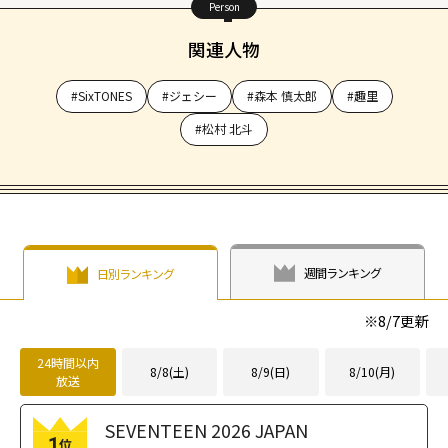
Person
関連人物
#SixTONES
#ジェシー
#森本 慎太郎
#趣里
#松村 北斗
週間ランキング
日別ランキング
※
8/7
更新
24時間以内
8/8(土)
8/9(日)
8/10(月)
放送
SEVENTEEN 2026 JAPAN
1
位