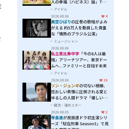
人の幸福（ハピネス）論」THE
天
MAKING
アイドル
2026.08.06
4
美空ひばり
の圧巻の歌唱がよみ
がえる 約5万人を動員した貴重
な「情熱のブラジル公演」
受
ミュージシャン
2026.08.06
私立恵比寿中学
「今の8人は最
強」アリーナツアー、東京ドー
ムへ...ファミリーと目指す未来
アイドル
2026.08.06
16
ソン・ジュンギ
の切ない視線、
狂おしい表情に圧倒される――愛と
ゆるしの人間ドラマ「優しい
男」
韓流・海外スター
2026.08.05
2
寺島進
が民放連ドラ初主演シリ
ーズ「駐在刑事 Season3」で見