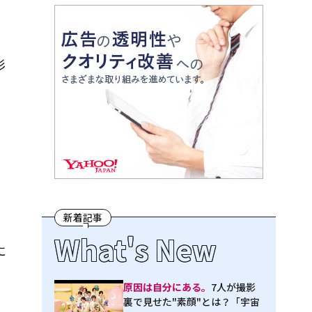
杉
新着記事
What's New
に
原因は自分にある。
7人が撮影
裏で見せた"素顔"とは？「宇宙