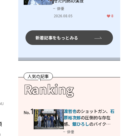
せた円熟の演技
俳優
2026.08.05
8
新着記事をもっとみる
人気の記事
Ranking
MJ
1
渡哲也
のショットガン、
石
No.
原裕次郎
の圧倒的な存在
傾
感、
舘ひろし
のバイクア
クション！"大門軍団"の
俳優
動