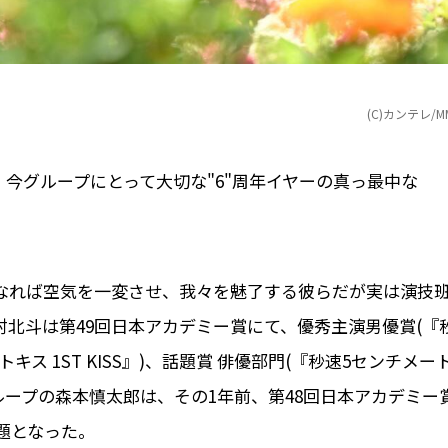
(C)カンテレ/M
今グループにとって大切な"6"周年イヤーの真っ最中な
なれば空気を一変させ、我々を魅了する彼らだが実は演技
北斗は第49回日本アカデミー賞にて、優秀主演男優賞(『
ス 1ST KISS』)、話題賞 俳優部門(『秒速5センチメー
じグループの森本慎太郎は、その1年前、第48回日本アカデミー
題となった。