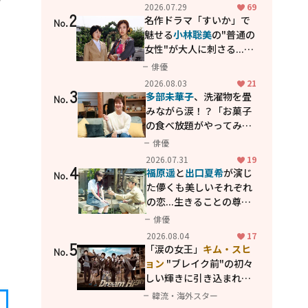
カッコよさが詰まった
2026.07.29
69
2
「西部警察 PART-II」
名作ドラマ「すいか」で
No.
魅せる
小林聡美
の"普通の
女性"が大人に刺さる...映
画「かもめ食堂」にも通
俳優
じる静かな芝居
2026.08.03
21
3
多部未華子
、洗濯物を畳
No.
みながら涙！？「お菓子
の食べ放題がやってみた
い」ハンディファン4台の
俳優
暑さ対策も明かす
2026.07.31
19
4
福原遥
と
出口夏希
が演じ
No.
た儚くも美しいそれぞれ
の恋...生きることの尊さ
を教えてくれた映画「あ
俳優
の花が咲く丘で、君とま
2026.08.04
17
5
た出会えたら。」
「涙の女王」
キム・スヒ
No.
ョン
"ブレイク前"の初々
しい輝きに引き込まれ
る...
2PM テギョン
ら豪華
韓流・海外スター
共演の青春名作「ドリー