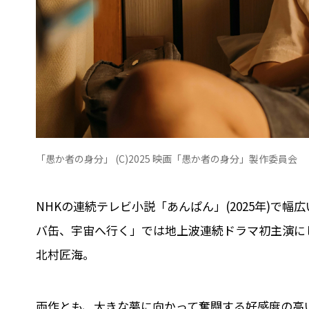
「愚か者の身分」 (C)2025 映画「愚か者の身分」製作委員会
NHKの連続テレビ小説「あんぱん」(2025年)で
バ缶、宇宙へ行く」では地上波連続ドラマ初主演に
北村匠海。
両作とも、大きな夢に向かって奮闘する好感度の高い