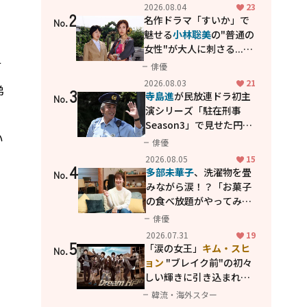
花が咲く丘で、君とまた出
2026.08.04
23
2
会えたら。」
名作ドラマ「すいか」で
No.
魅せる
小林聡美
の"普通の
女性"が大人に刺さる...映
画「かもめ食堂」にも通
て
俳優
じる静かな芝居
2026.08.03
21
弟
3
寺島進
が民放連ドラ初主
No.
演シリーズ「駐在刑事
ら
Season3」で見せた円熟
い
の演技
俳優
2026.08.05
15
4
多部未華子
、洗濯物を畳
No.
みながら涙！？「お菓子
の食べ放題がやってみた
い」ハンディファン4台の
俳優
暑さ対策も明かす
2026.07.31
19
5
「涙の女王」
キム・スヒ
No.
ョン
"ブレイク前"の初々
しい輝きに引き込まれ
る...
2PM テギョン
ら豪華
韓流・海外スター
共演の青春名作「ドリー