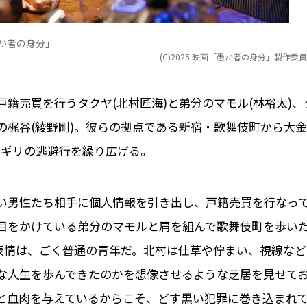
か者の身分」
(C)2025 映画「愚か者の身分」製作委
籍売買を行うタクヤ(北村匠海)と弟分のマモル(林裕太)、
の梶谷(綾野剛)。彼らの拠点である新宿・歌舞伎町から大金
リギリの逃避行を繰り広げる。
ない男性たち相手に個人情報を引き出し、戸籍売買を行なっ
目をかけている弟分のマモルと肩を組んで歌舞伎町を歩い
る表情は、ごく普通の青年だ。北村は仕草や佇まい、視線など
な人生を歩んできたのかを想像させるような芝居を見せて
と血肉を与えているからこそ、どす黒い犯罪に巻き込まれ