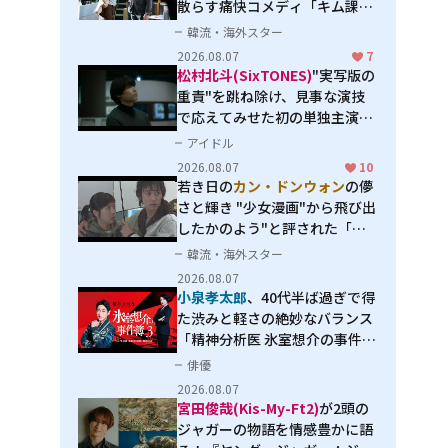
散らす痛快コメディ「キム課長
とソ理事～Bravo! Your Life
韓流・海外スター
～」
2026.08.07
7
松村北斗(SixTONES)
"実写版の
重責"を跳ね除け、見事な演技
で応えてみせた初の単独主演映
画「秒速5センチメートル」
アイドル
2026.08.07
10
若き日の
カン・ドンウォン
の儚
さと輝き "少女漫画"から飛び出
したかのよう"と評された「オ
オカミの誘惑」
韓流・海外スター
2026.08.07
小泉孝太郎
、40代半ば過ぎで得
た渋みと軽さの絶妙なバランス
「精神分析医 氷室想介の事件簿
３」で見せる進化
俳優
2026.08.07
宮田俊哉(Kis-My-Ft2)
が2頭の
ジャガーの物語を情感豊かに語