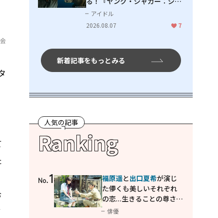
る！『ヤング・ジャガー：ジャ
ングル王への道』『ジャガーと
アイドル
ウミガメの物語：熱帯林の守護
2026.08.07
7
神』で見せるナレーションの妙
員会
新着記事をもっとみる
タ
人気の記事
Ranking
て
た
1
福原遥
と
出口夏希
が演じ
No.
た儚くも美しいそれぞれ
お
の恋...生きることの尊さを
教えてくれた映画「あの
て
俳優