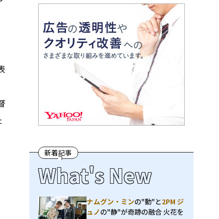
、
表
督
た
新着記事
What's New
ナムグン・ミン
の"動"と
2PM ジ
ュノ
の"静"が奇跡の融合 火花を