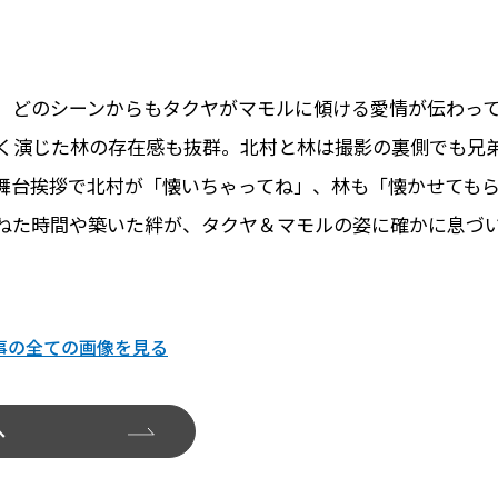
、どのシーンからもタクヤがマモルに傾ける愛情が伝わっ
く演じた林の存在感も抜群。北村と林は撮影の裏側でも兄
舞台挨拶で北村が「懐いちゃってね」、林も「懐かせても
ねた時間や築いた絆が、タクヤ＆マモルの姿に確かに息づ
事の全ての画像を見る
へ