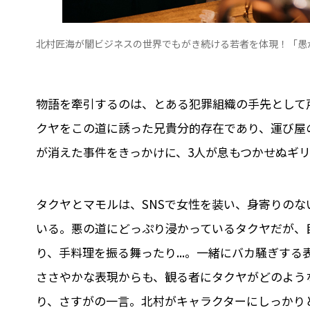
北村匠海が闇ビジネスの世界でもがき続ける若者を体現！「愚
物語を牽引するのは、とある犯罪組織の手先として戸
クヤをこの道に誘った兄貴分的存在であり、運び屋
が消えた事件をきっかけに、3人が息もつかせぬギ
タクヤとマモルは、SNSで女性を装い、身寄りの
いる。悪の道にどっぷり浸かっているタクヤだが、
り、手料理を振る舞ったり...。一緒にバカ騒ぎす
ささやかな表現からも、観る者にタクヤがどのよう
り、さすがの一言。北村がキャラクターにしっかり