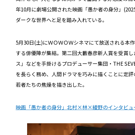
年10月に劇場公開された映画「愚か者の身分」(20
ダークな世界へと足を踏み入れている。
5月30日(土)にＷＯＷＯＷシネマにて放送される
する俳優陣が集結。第二回大藪春彦新人賞を受賞した西
ス」などを手掛けるプロデューサー集団・THE SE
を長らく務め、人間ドラマを巧みに描くことに定評
若者たちの焦燥を描き出した。
映画「愚か者の身分」北村×林×綾野のインタビュ