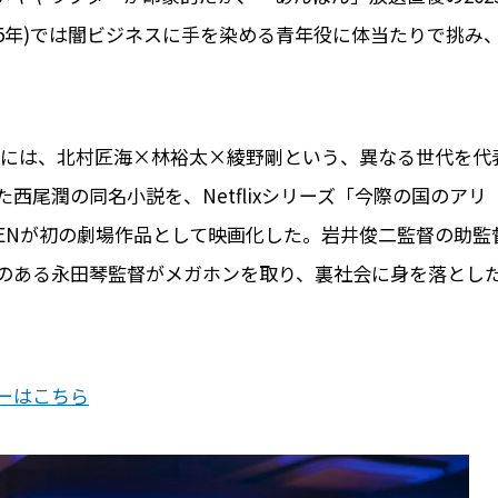
25年)では闇ビジネスに手を染める青年役に体当たりで挑み
本作には、北村匠海×林裕太×綾野剛という、異なる世代を代
尾潤の同名小説を、Netflixシリーズ「今際の国のアリ
VENが初の劇場作品として映画化した。岩井俊二監督の助監
のある永田琴監督がメガホンを取り、裏社会に身を落とし
ーはこちら