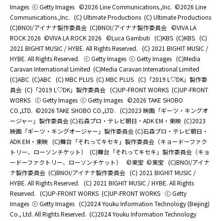
Images
ⓒ Getty Images
©2026 Line Communications.,Inc.
©2026 Line
Communications.,Inc.
(C) Ultimate Productions
(C) Ultimate Productions
(C)BNOI/アイナナ製作委員会
(C)BNOI/アイナナ製作委員会
©️VIVA LA
ROCK 2026
©️VIVA LA ROCK 2026
©Luca Gambuti
(C)KBS
(C)KBS
(C)
2021 BIGHIT MUSIC / HYBE. All Rights Reserved.
(C) 2021 BIGHIT MUSIC /
HYBE. All Rights Reserved.
ⓒ Getty Images
ⓒ Getty Images
(C)Media
Caravan International Limited
(C)Media Caravan International Limited
(C)ABC
(C)ABC
(C) MBC PLUS
(C) MBC PLUS
(C)「2019 L♡DK」製作委
員会
(C)「2019 L♡DK」製作委員会
(C)UP-FRONT WORKS
(C)UP-FRONT
WORKS
ⓒ Getty Images
ⓒ Getty Images
©2026 TAKE SHOBO
CO.,LTD.
©2026 TAKE SHOBO CO.,LTD.
(C)2023 映画「ギーツ・キングオ
ージャー」製作委員会 (C)石森プロ・テレビ朝日・ADK EM・東映
(C)2023
映画「ギーツ・キングオージャー」製作委員会 (C)石森プロ・テレビ朝日・
ADK EM・東映
(C)舞台「それってキセキ」製作委員会（キョードーファク
トリー、ローソンチケット）
(C)舞台「それってキセキ」製作委員会（キョ
ードーファクトリー、ローソンチケット）
©東宝
©東宝
(C)BNOI/アイナ
ナ製作委員会
(C)BNOI/アイナナ製作委員会
(C) 2021 BIGHIT MUSIC /
HYBE. All Rights Reserved.
(C) 2021 BIGHIT MUSIC / HYBE. All Rights
Reserved.
(C)UP-FRONT WORKS
(C)UP-FRONT WORKS
ⓒ Getty
Images
ⓒ Getty Images
(C)2024 Youku Information Technology (Beijing)
Co., Ltd. All Rights Reserved.
(C)2024 Youku Information Technology