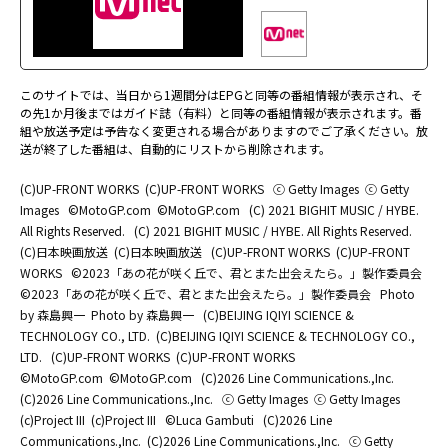
このサイトでは、当日から1週間分はEPGと同等の番組情報が表示され、そ
の先1か月後まではガイド誌（有料）と同等の番組情報が表示されます。番
組や放送予定は予告なく変更される場合がありますのでご了承ください。放
送が終了した番組は、自動的にリストから削除されます。
(C)UP-FRONT WORKS
(C)UP-FRONT WORKS
ⓒ Getty Images
ⓒ Getty
Images
©MotoGP.com
©MotoGP.com
(C) 2021 BIGHIT MUSIC / HYBE.
All Rights Reserved.
(C) 2021 BIGHIT MUSIC / HYBE. All Rights Reserved.
(C)日本映画放送
(C)日本映画放送
(C)UP-FRONT WORKS
(C)UP-FRONT
WORKS
©2023「あの花が咲く丘で、君とまた出会えたら。」製作委員会
©2023「あの花が咲く丘で、君とまた出会えたら。」製作委員会
Photo
by 森島興一
Photo by 森島興一
(C)BEIJING IQIYI SCIENCE &
TECHNOLOGY CO., LTD.
(C)BEIJING IQIYI SCIENCE & TECHNOLOGY CO.,
LTD.
(C)UP-FRONT WORKS
(C)UP-FRONT WORKS
©MotoGP.com
©MotoGP.com
(C)2026 Line Communications.,Inc.
(C)2026 Line Communications.,Inc.
ⓒ Getty Images
ⓒ Getty Images
(c)Project III
(c)Project III
©Luca Gambuti
(C)2026 Line
Communications.,Inc.
(C)2026 Line Communications.,Inc.
ⓒ Getty