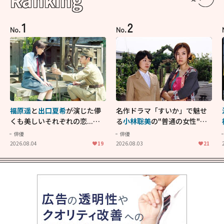
1
2
No.
No.
福原遥
と
出口夏希
が演じた儚
名作ドラマ「すいか」で魅せ
くも美しいそれぞれの恋...生
る
小林聡美
の"普通の女性"が
きることの尊さを教えてくれ
大人に刺さる...映画「かもめ
俳優
俳優
た映画「あの花が咲く丘で、
食堂」にも通じる静かな芝居
2026.08.04
19
2026.08.03
21
君とまた出会えたら。」