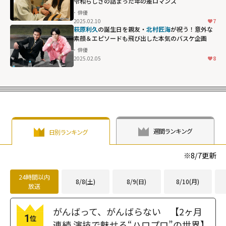
令和らしさの詰まった年の差ロマンス
俳優
2025.02.10
7
萩原利久
の誕生日を親友・
北村匠海
が祝う！意外な
素顔＆エピソードも飛び出した本気のバスケ企画
俳優
2025.02.05
8
週間ランキング
日別ランキング
※
8/7
更新
24時間以内
8/8(土)
8/9(日)
8/10(月)
放送
がんばって、がんばらない 【2ヶ月
1
位
連続 演技で魅せる“ハロプロ”の世界】