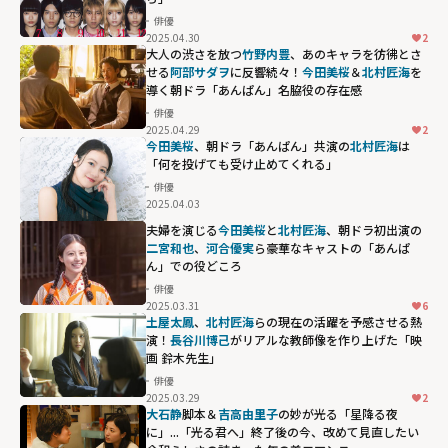
俳優
2025.04.30
2
大人の渋さを放つ
竹野内豊
、あのキャラを彷彿とさ
せる
阿部サダヲ
に反響続々！
今田美桜
＆
北村匠海
を
導く朝ドラ「あんぱん」名脇役の存在感
俳優
2025.04.29
2
今田美桜
、朝ドラ「あんぱん」共演の
北村匠海
は
「何を投げても受け止めてくれる」
俳優
2025.04.03
夫婦を演じる
今田美桜
と
北村匠海
、朝ドラ初出演の
二宮和也
、
河合優実
ら豪華なキャストの「あんぱ
ん」での役どころ
俳優
2025.03.31
6
土屋太鳳
、
北村匠海
らの現在の活躍を予感させる熱
演！
長谷川博己
がリアルな教師像を作り上げた「映
画 鈴木先生」
俳優
2025.03.29
2
大石静
脚本＆
吉高由里子
の妙が光る「星降る夜
に」...「光る君へ」終了後の今、改めて見直したい