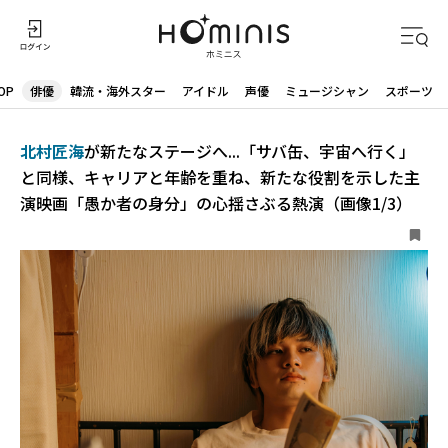
OP
俳優
韓流・海外スター
アイドル
声優
ミュージシャン
スポーツ
北村匠海
が新たなステージへ...「サバ缶、宇宙へ行く」
と同様、キャリアと年齢を重ね、新たな役割を示した主
演映画「愚か者の身分」の心揺さぶる熱演（画像1/3）