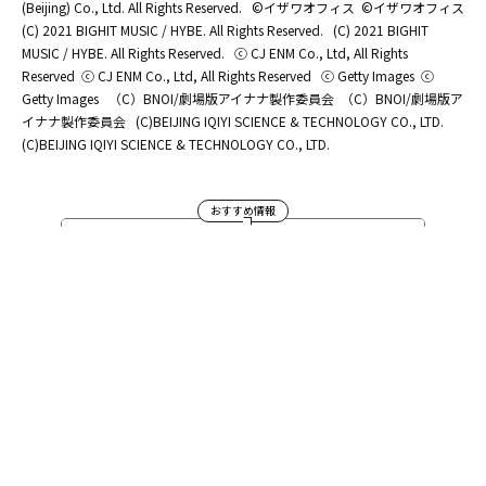
(Beijing) Co., Ltd. All Rights Reserved.
©イザワオフィス
©イザワオフィス
(C) 2021 BIGHIT MUSIC / HYBE. All Rights Reserved.
(C) 2021 BIGHIT
MUSIC / HYBE. All Rights Reserved.
ⓒ CJ ENM Co., Ltd, All Rights
Reserved
ⓒ CJ ENM Co., Ltd, All Rights Reserved
ⓒ Getty Images
ⓒ
Getty Images
（C）BNOI/劇場版アイナナ製作委員会
（C）BNOI/劇場版ア
イナナ製作委員会
(C)BEIJING IQIYI SCIENCE & TECHNOLOGY CO., LTD.
(C)BEIJING IQIYI SCIENCE & TECHNOLOGY CO., LTD.
おすすめ情報