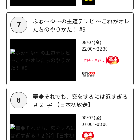
ふぉ～ゆ～の王道テレビ ～これがオレ
7
たちのやりかた！ #9
08/07(金)
22:00～22:30
同時・見逃し
華◆それでも、恋をするには近すぎる
8
＃２[字]【日本初放送】
08/07(金)
07:00～08:00