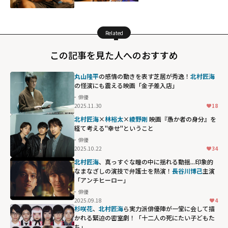
Related
この記事を見た人へのおすすめ
丸山隆平
の感情の動きを表す芝居が秀逸！
北村匠海
の怪演にも震える映画「金子差入店」
俳優
2025.11.30
18
北村匠海
×
林裕太
×
綾野剛
映画『愚か者の身分』を
経て考える"幸せ"ということ
俳優
2025.10.22
34
北村匠海
、真っすぐな瞳の中に揺れる動揺...印象的
なまなざしの演技で弁護士を熱演！
長谷川博己
主演
「アンチヒーロー」
俳優
2025.09.18
4
杉咲花
、
北村匠海
ら実力派俳優陣が一堂に会して描
かれる緊迫の密室劇！「十二人の死にたい子どもた
ち」