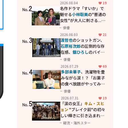
花が咲く丘で、君とまた出
2026.08.04
19
2
会えたら。」
名作ドラマ「すいか」で
No.
魅せる
小林聡美
の"普通の
女性"が大人に刺さる...映
画「かもめ食堂」にも通
俳優
じる静かな芝居
2026.08.03
21
3
渡哲也
のショットガン、
No.
石原裕次郎
の圧倒的な存
在感、
舘ひろし
のバイク
アクション！"大門軍
俳優
団"のカッコよさが詰まっ
2026.07.29
69
4
た「西部警察 PART-II」
多部未華子
、洗濯物を畳
No.
みながら涙！？「お菓子
の食べ放題がやってみた
い」ハンディファン4台の
俳優
暑さ対策も明かす
2026.07.31
19
5
「涙の女王」
キム・スヒ
No.
ョン
"ブレイク前"の初々
しい輝きに引き込まれ
る...
2PM テギョン
ら豪華
韓流・海外スター
共演の青春名作「ドリー