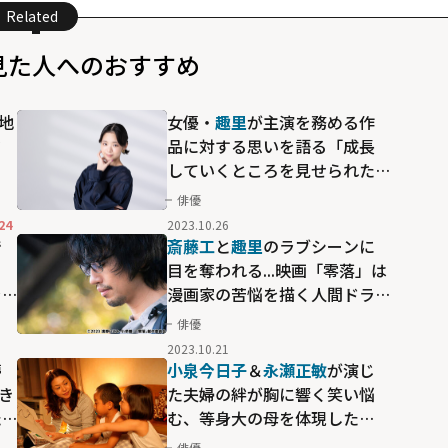
Related
見た人へのおすすめ
地
女優・
趣里
が主演を務める作
タ
品に対する思いを語る「成長
していくところを見せられた
らと思い演じました」
俳優
24
2023.10.26
で
斎藤工
と
趣里
のラブシーンに
」
目を奪われる...映画「零落」は
ラ
漫画家の苦悩を描く人間ドラ
マ
俳優
2023.10.21
儚
小泉今日子
＆
永瀬正敏
が演じ
生き
た夫婦の絆が胸に響く――笑い悩
た
む、等身大の母を体現した
君と
「毎日かあさん」
俳優