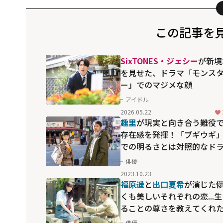
この記事を
SixTONES・ジェシー
が新境
を見せた、ドラマ「モンス
ー」でのマジメな顔
アイドル
2026.05.22
趣里
が現実と向き合う難役
存在感を発揮！「ブギウギ
での明るさとは対照的なド
マ「東京貧困女子。」
俳優
2023.10.23
福原遥
と
出口夏希
が演じた
くも美しいそれぞれの恋...
ることの尊さを教えてくれ
映画「あの花が咲く丘で、
俳優