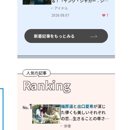
る！『ヤング・ジャガー：ジャ
ングル王への道』『ジャガーと
アイドル
ウミガメの物語：熱帯林の守護
2026.08.07
7
神』で見せるナレーションの妙
新着記事をもっとみる
人気の記事
Ranking
1
福原遥
と
出口夏希
が演じ
No.
た儚くも美しいそれぞれ
の恋...生きることの尊さを
教えてくれた映画「あの
俳優