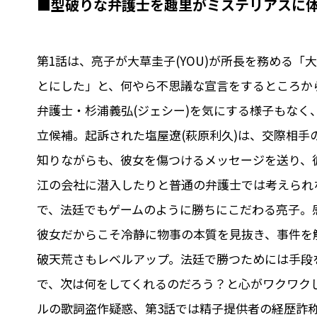
■型破りな弁護士を趣里がミステリアスに
第1話は、亮子が大草圭子(YOU)が所長を務める
とにした」と、何やら不思議な宣言をするところか
弁護士・杉浦義弘(ジェシー)を気にする様子もな
立候補。起訴された塩屋遼(萩原利久)は、交際相手
知りながらも、彼女を傷つけるメッセージを送り、
江の会社に潜入したりと普通の弁護士では考えられ
で、法廷でもゲームのように勝ちにこだわる亮子。
彼女だからこそ冷静に物事の本質を見抜き、事件を
破天荒さもレベルアップ。法廷で勝つためには手段
で、次は何をしてくれるのだろう？と心がワクワク
ルの歌詞盗作疑惑、第3話では精子提供者の経歴詐