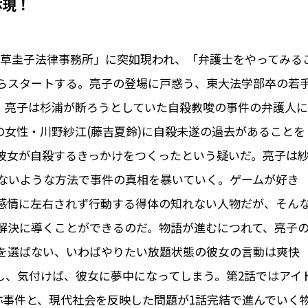
体現！
「大草圭子法律事務所」に突如現われ、「弁護士をやってみる
らスタートする。亮子の登場に戸惑う、東大法学部卒の若
く、亮子は杉浦が断ろうとしていた自殺教唆の事件の弁護人に
の女性・川野紗江(藤吉夏鈴)に自殺未遂の過去があることを
彼女が自殺するきっかけをつくったという疑いだ。亮子は
ないような方法で事件の真相を暴いていく。ゲームが好き
感情に左右されず行動する得体の知れない人物だが、そん
解決に導くことができるのだ。物語が進むにつれて、亮子
を選ばない、いわばやりたい放題状態の彼女の言動は爽快
し、気付けば、彼女に夢中になってしまう。第2話ではアイ
称事件と、現代社会を反映した問題が1話完結で進んでいく