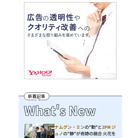
新着記事
What's New
ナムグン・ミン
の"動"と
2PM ジ
ュノ
の"静"が奇跡の融合 火花を