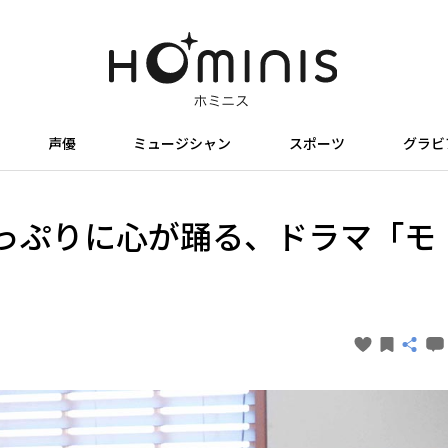
声優
ミュージシャン
スポーツ
グラビ
っぷりに心が踊る、ドラマ「モ