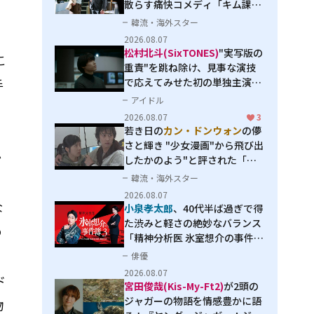
散らす痛快コメディ「キム課長
とソ理事～Bravo! Your Life
韓流・海外スター
～」
2026.08.07
松村北斗(SixTONES)
"実写版の
こ
重責"を跳ね除け、見事な演技
で応えてみせた初の単独主演映
手
画「秒速5センチメートル」
アイドル
2026.08.07
3
若き日の
カン・ドンウォン
の儚
さと輝き "少女漫画"から飛び出
紗
したかのよう"と評された「オ
オカミの誘惑」
韓流・海外スター
2026.08.07
な
小泉孝太郎
、40代半ば過ぎで得
た渋みと軽さの絶妙なバランス
の
「精神分析医 氷室想介の事件簿
３」で見せる進化
俳優
2026.08.07
ド
宮田俊哉(Kis-My-Ft2)
が2頭の
ジャガーの物語を情感豊かに語
物