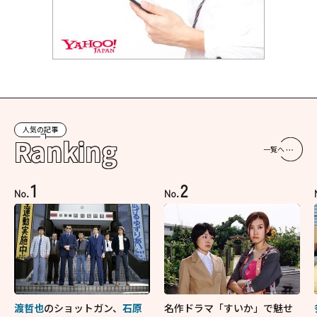
人気の記事
Ranking
一覧へ
1
2
No.
No.
渡哲也
のショットガン、
石原
名作ドラマ「すいか」で魅せ