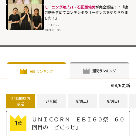
モーニング娘｡'21・石田亜佑美
が完全燃焼！？「疲
労感を含めてコンテンポラリーダンスをやりきりま
した！」
アイドル
2021.01.05
週間ランキング
日別ランキング
※
8/6
更新
24時間以内
8/7(金)
8/8(土)
8/9(日)
放送
ＵＮＩＣＯＲＮ ＥＢＩ６０祭「６０
1
位
回目のエビだっピ」