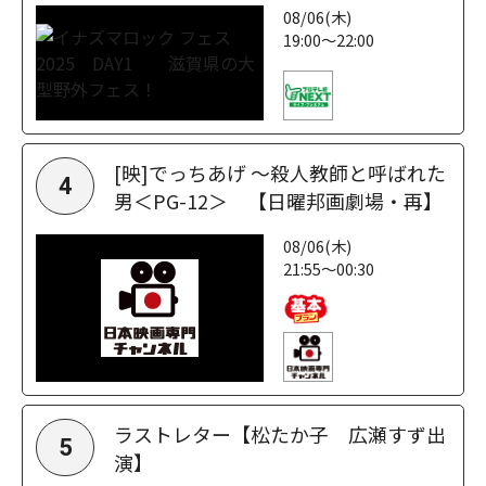
08/06(木)
19:00～22:00
[映]でっちあげ ～殺人教師と呼ばれた
4
男＜PG-12＞ 【日曜邦画劇場・再】
08/06(木)
21:55～00:30
ラストレター【松たか子 広瀬すず出
5
演】