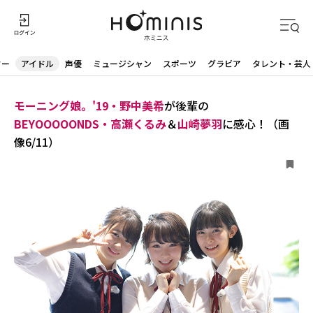
ター
アイドル
声優
ミュージシャン
スポーツ
グラビア
タレント・芸人
モーニング娘。'19・野中美希
が後輩の
BEYOOOOONDS・高瀬くるみ
＆
山崎夢羽
に感心！（画
像6/11）