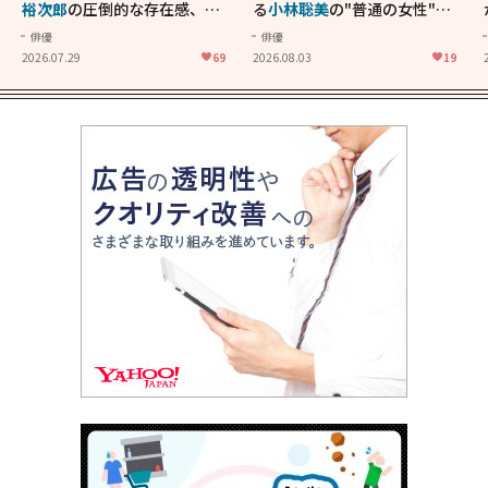
裕次郎
の圧倒的な存在感、
舘
る
小林聡美
の"普通の女性"が
ひろし
のバイクアクショ
大人に刺さる...映画「かもめ
俳優
俳優
ン！"大門軍団"のカッコよさ
食堂」にも通じる静かな芝居
2026.07.29
69
2026.08.03
19
が詰まった「西部警察 PART-
II」