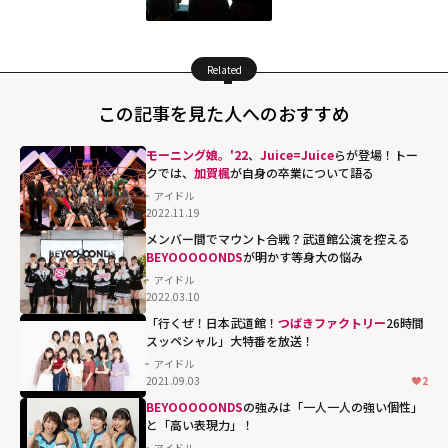
Related
この記事を見た人へのおすすめ
モーニング娘。'22
、
Juice=Juice
らが登場！トー
クでは、
加賀楓
が自身の卒業について語る
アイドル
2022.11.19
メンバー間でマウント合戦？武道館公演を控える
BEYOOOOONDS
が明かす等身大の悩み
アイドル
2022.03.10
「行くぜ！日本武道館！
つばきファクトリー
26時間
スッペシャル」大特番を放送！
アイドル
2021.09.03
2
BEYOOOOONDS
の強みは「一人一人の強い個性」
と「高い表現力」！
アイドル