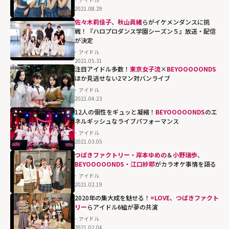
2021.08.29
佐々木莉佳子
、
秋山眞緒
らがイケメンダンスに挑
戦！『ハロプロダンス学園シーズン５』放送・配信
が決定
アイドル
2021.05.31
注目アイドル多数！
東京女子流
×
BEYOOOOONDS
ほか見逃せない2マン対バンライブ
アイドル
2021.04.23
12人の個性をギュッと凝縮！
BEYOOOOONDS
のエ
ネルギッシュなライブパフォーマンス
アイドル
2021.03.05
つばきファクトリー・岸本ゆめの
＆
小野瑞歩
、
BEYOOOOONDS・江口紗耶
がカラオケ事情を語る
アイドル
2021.02.19
2020年の集大成を魅せる！
=LOVE
、
つばきファクト
リー
らアイドル6組が夢の共演
アイドル
2021.02.04