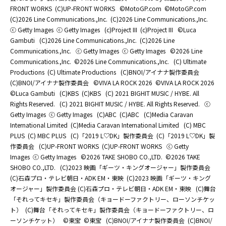
FRONT WORKS
(C)UP-FRONT WORKS
©MotoGP.com
©MotoGP.com
(C)2026 Line Communications.,Inc.
(C)2026 Line Communications.,Inc.
ⓒ Getty Images
ⓒ Getty Images
(c)Project III
(c)Project III
©Luca
Gambuti
(C)2026 Line Communications.,Inc.
(C)2026 Line
Communications.,Inc.
ⓒ Getty Images
ⓒ Getty Images
©2026 Line
Communications.,Inc.
©2026 Line Communications.,Inc.
(C) Ultimate
Productions
(C) Ultimate Productions
(C)BNOI/アイナナ製作委員会
(C)BNOI/アイナナ製作委員会
©️VIVA LA ROCK 2026
©️VIVA LA ROCK 2026
©Luca Gambuti
(C)KBS
(C)KBS
(C) 2021 BIGHIT MUSIC / HYBE. All
Rights Reserved.
(C) 2021 BIGHIT MUSIC / HYBE. All Rights Reserved.
ⓒ
Getty Images
ⓒ Getty Images
(C)ABC
(C)ABC
(C)Media Caravan
International Limited
(C)Media Caravan International Limited
(C) MBC
PLUS
(C) MBC PLUS
(C)「2019 L♡DK」製作委員会
(C)「2019 L♡DK」製
作委員会
(C)UP-FRONT WORKS
(C)UP-FRONT WORKS
ⓒ Getty
Images
ⓒ Getty Images
©2026 TAKE SHOBO CO.,LTD.
©2026 TAKE
SHOBO CO.,LTD.
(C)2023 映画「ギーツ・キングオージャー」製作委員会
(C)石森プロ・テレビ朝日・ADK EM・東映
(C)2023 映画「ギーツ・キング
オージャー」製作委員会 (C)石森プロ・テレビ朝日・ADK EM・東映
(C)舞台
「それってキセキ」製作委員会（キョードーファクトリー、ローソンチケッ
ト）
(C)舞台「それってキセキ」製作委員会（キョードーファクトリー、ロ
ーソンチケット）
©東宝
©東宝
(C)BNOI/アイナナ製作委員会
(C)BNOI/