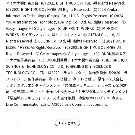
アイナナ製作委員会
(C) 2021 BIGHIT MUSIC / HYBE. All Rights Reserved.
(C) 2021 BIGHIT MUSIC / HYBE. All Rights Reserved.
(C)2024 Youku
Information Technology (Beijing) Co., Ltd. All Rights Reserved.
(C)2024
Youku Information Technology (Beijing) Co., Ltd. All Rights Reserved.
ⓒ
Getty Images
ⓒ Getty Images
(C)UP-FRONT WORKS
(C)UP-FRONT
WORKS
©イザワオフィス
©イザワオフィス
ⓒ CJ ENM Co., Ltd, All
Rights Reserved
ⓒ CJ ENM Co., Ltd, All Rights Reserved
(C) 2021 BIGHIT
MUSIC / HYBE. All Rights Reserved.
(C) 2021 BIGHIT MUSIC / HYBE. All
Rights Reserved.
ⓒ Getty Images
ⓒ Getty Images
（C）BNOI/劇場版ア
イナナ製作委員会
（C）BNOI/劇場版アイナナ製作委員会
(C)BEIJING IQIYI
SCIENCE & TECHNOLOGY CO., LTD.
(C)BEIJING IQIYI SCIENCE &
TECHNOLOGY CO., LTD.
©2020「ラストレター」製作委員会
©2020「ラ
ストレター」製作委員会
© テレビ朝日
© テレビ朝日
原作／株式会社コ
ナミデジタルエンタテインメント 「悪魔城ドラキュラ」シリーズ ©宝塚歌
劇 ©宝塚ｸﾘｴｲﾃｨﾌﾞｱｰﾂ
原作／株式会社コナミデジタルエンタテインメント
「悪魔城ドラキュラ」シリーズ ©宝塚歌劇 ©宝塚ｸﾘｴｲﾃｨﾌﾞｱｰﾂ
©2026
Line Communications.,Inc.
©2026 Line Communications.,Inc.
おすすめ情報