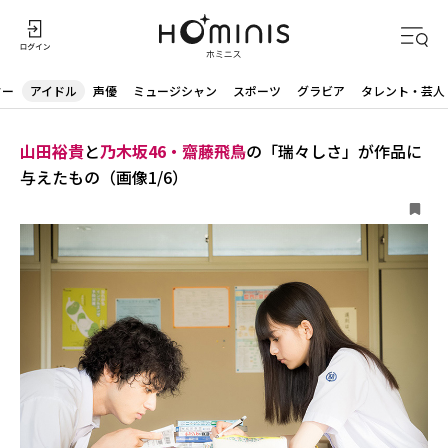
ター
アイドル
声優
ミュージシャン
スポーツ
グラビア
タレント・芸人
山田裕貴
と
乃木坂46・齋藤飛鳥
の「瑞々しさ」が作品に
与えたもの（画像1/6）