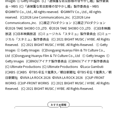
Images
ⓒ Getty Images
(C)「過保護な若旦那様の甘やかし婚」製作委員
会・MBS
(C)「過保護な若旦那様の甘やかし婚」製作委員会・MBS
©GMMTV Co., Ltd., All rights reserved.
©GMMTV Co., Ltd., All rights
reserved.
(C)2026 Line Communications.,Inc.
(C)2026 Line
Communications.,Inc.
(C)渡辺プロダクション
(C)渡辺プロダクション
©2026 TAKE SHOBO CO.,LTD.
©2026 TAKE SHOBO CO.,LTD.
(C)日本映画
放送
(C)日本映画放送
(C)ミュージカル「スタミュ」製作委員会
(C)ミュー
ジカル「スタミュ」製作委員会
(C) 2021 BIGHIT MUSIC / HYBE. All Rights
Reserved.
(C) 2021 BIGHIT MUSIC / HYBE. All Rights Reserved.
ⓒ Getty
Images
ⓒ Getty Images
(C)Dongyang Huanyu Film & TV Culture Co.,
Ltd
(C)Dongyang Huanyu Film & TV Culture Co., Ltd
ⓒ Getty Images
ⓒ
Getty Images
(C)BNOI/アイナナ製作委員会
(C)BNOI/アイナナ製作委員会
(C) Ultimate Productions
(C) Ultimate Productions
©Luca Gambuti
(C)KBS
(C)KBS
©TBS ©五十嵐貴久／朝日新聞社
©TBS ©五十嵐貴久／朝
日新聞社
©️VIVA LA ROCK 2026
©️VIVA LA ROCK 2026
(C)UP-FRONT
WORKS
(C)UP-FRONT WORKS
(C) 2021 BIGHIT MUSIC / HYBE. All Rights
Reserved.
(C) 2021 BIGHIT MUSIC / HYBE. All Rights Reserved.
おすすめ情報