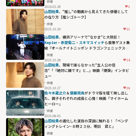
俳優
2026.02.28
1
山田裕貴
、"推し"の動画から見えてきた俳優として
の在り方【推シゴトーク】
俳優
2025.10.29
11
山田裕貴
、横浜アリーナで"なかま"と大熱狂！
Kep1er
・
赤楚衛二
・
スキマスイッチ
ら豪華ゲスト集
結『オールナイトニッポン ドラゴンフェニックス甲
子園』レポート
俳優
2025.10.28
14
Kep1er・
赤楚衛
山田裕貴
、現場で譲らなかった"主人公の信
二
・
スキマスイ
念"「『絶対に嫌です』と...」映画『爆弾』インタビ
ュー
ッチ
ら豪華ゲス
俳優
ト集結『オール
2025.10.27
16
ナイトニッポン
佐々木蔵之介
＆
齋藤飛鳥
がドラマ版を経て映し出し
た、親子それぞれの成長と心情！映画「マイホーム
ドラゴンフェニ
ヒーロー」
ックス甲子園』
俳優
レポート"
2025.08.05
width="304"
山田裕貴
の進化した演技の深淵に触れる！「ペンデ
ィングトレイン−８時２３分、明日 君と」
height="203"
俳優