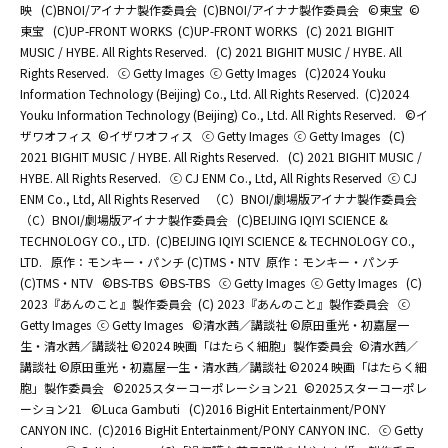
映
(C)BNOI/アイナナ製作委員会
(C)BNOI/アイナナ製作委員会
©東宝
©
東宝
(C)UP-FRONT WORKS
(C)UP-FRONT WORKS
(C) 2021 BIGHIT
MUSIC / HYBE. All Rights Reserved.
(C) 2021 BIGHIT MUSIC / HYBE. All
Rights Reserved.
ⓒ Getty Images
ⓒ Getty Images
(C)2024 Youku
Information Technology (Beijing) Co., Ltd. All Rights Reserved.
(C)2024
Youku Information Technology (Beijing) Co., Ltd. All Rights Reserved.
©イ
ザワオフィス
©イザワオフィス
ⓒ Getty Images
ⓒ Getty Images
(C)
2021 BIGHIT MUSIC / HYBE. All Rights Reserved.
(C) 2021 BIGHIT MUSIC /
HYBE. All Rights Reserved.
ⓒ CJ ENM Co., Ltd, All Rights Reserved
ⓒ CJ
ENM Co., Ltd, All Rights Reserved
（C）BNOI/劇場版アイナナ製作委員会
（C）BNOI/劇場版アイナナ製作委員会
(C)BEIJING IQIYI SCIENCE &
TECHNOLOGY CO., LTD.
(C)BEIJING IQIYI SCIENCE & TECHNOLOGY CO.,
LTD.
原作：モンキー・パンチ (C)TMS・NTV
原作：モンキー・パンチ
(C)TMS・NTV
©BS-TBS
©BS-TBS
ⓒ Getty Images
ⓒ Getty Images
(C)
2023『あんのこと』製作委員会
(C) 2023『あんのこと』製作委員会
ⓒ
Getty Images
ⓒ Getty Images
©清水茜／講談社 ©原田重光・初嘉屋一
生・清水茜／講談社 ©2024 映画「はたらく細胞」製作委員会
©清水茜／
講談社 ©原田重光・初嘉屋一生・清水茜／講談社 ©2024 映画「はたらく細
胞」製作委員会
©2025スターコーポレーション21
©2025スターコーポレ
ーション21
©Luca Gambuti
(C)2016 BigHit Entertainment/PONY
CANYON INC.
(C)2016 BigHit Entertainment/PONY CANYON INC.
ⓒ Getty