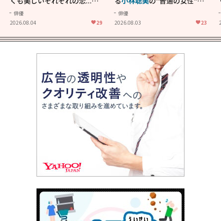
くも美しいそれぞれの恋...生
る
小林聡美
の"普通の女性"が
きることの尊さを教えてくれ
大人に刺さる...映画「かもめ
俳優
俳優
た映画「あの花が咲く丘で、
食堂」にも通じる静かな芝居
2026.08.04
29
2026.08.03
23
君とまた出会えたら。」