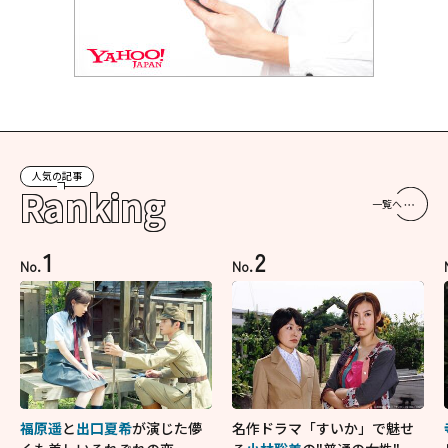
人気の記事
Ranking
一覧へ
1
2
No.
No.
福原遥
と
出口夏希
が演じた儚
名作ドラマ「すいか」で魅せ