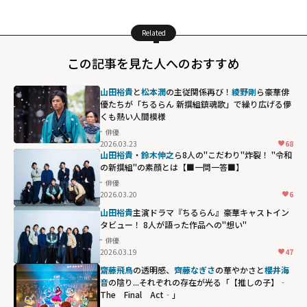
Related
この記事を見た人へのおすすめ
山田裕貴
と
松本潤
の主従関係再び！
綾野剛
ら豪華俳
優たちが「ちるらん 新撰組鎮魂歌」で繰り広げる儚
くも熱い人間模様
俳優
2026.03.23
68
山田裕貴
・
鈴木伸之
ら8人の"こだわり"炸裂！ "令和
の新撰組"の素顔とは【■一問一答■】
俳優
2026.03.20
6
山田裕貴
主演ドラマ『ちるらん』豪華キャストイン
タビュー！ 8人が語った作品への"想い"
俳優
2026.03.19
47
齋藤飛鳥
の透明感、
齊藤なぎさ
の華やかさと
櫻井海
音
の陰り...それぞれの存在が光る「【推しの子】‐
The Final Act‐」