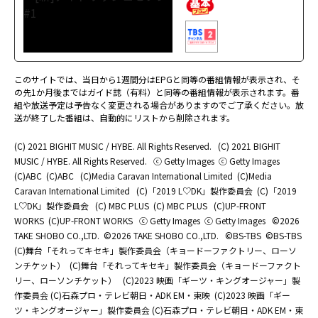
このサイトでは、当日から1週間分はEPGと同等の番組情報が表示され、そ
の先1か月後まではガイド誌（有料）と同等の番組情報が表示されます。番
組や放送予定は予告なく変更される場合がありますのでご了承ください。放
送が終了した番組は、自動的にリストから削除されます。
(C) 2021 BIGHIT MUSIC / HYBE. All Rights Reserved.
(C) 2021 BIGHIT
MUSIC / HYBE. All Rights Reserved.
ⓒ Getty Images
ⓒ Getty Images
(C)ABC
(C)ABC
(C)Media Caravan International Limited
(C)Media
Caravan International Limited
(C)「2019 L♡DK」製作委員会
(C)「2019
L♡DK」製作委員会
(C) MBC PLUS
(C) MBC PLUS
(C)UP-FRONT
WORKS
(C)UP-FRONT WORKS
ⓒ Getty Images
ⓒ Getty Images
©2026
TAKE SHOBO CO.,LTD.
©2026 TAKE SHOBO CO.,LTD.
©BS-TBS
©BS-TBS
(C)舞台「それってキセキ」製作委員会（キョードーファクトリー、ローソ
ンチケット）
(C)舞台「それってキセキ」製作委員会（キョードーファクト
リー、ローソンチケット）
(C)2023 映画「ギーツ・キングオージャー」製
作委員会 (C)石森プロ・テレビ朝日・ADK EM・東映
(C)2023 映画「ギー
ツ・キングオージャー」製作委員会 (C)石森プロ・テレビ朝日・ADK EM・東