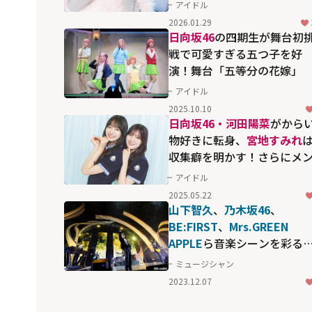
【HOMINIS限定】
アイドル
2026.01.29
日向坂46
の四期生が舞台初
戦で可愛すぎる五つ子を好
演！舞台「五等分の花嫁」
アイドル
2025.10.10
日向坂46・河田陽菜
がから
物好きに転身、
宮地すみれ
収集癖を明かす！さらにメ
バー間の流行りが平成レト
アイドル
ブームと判明【#推シゴトー
2025.05.22
ク】
山下智久
、
乃木坂46
、
BE:FIRST
、
Mrs.GREEN
APPLE
ら音楽シーンを彩る
ーティストたちが集結「MT
ミュージシャン
Video Music Awards
2023.12.07
Japan2023」