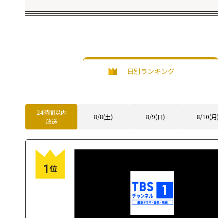
日別ランキング
24時間以内
8/8(土)
8/9(日)
8/10(月
放送
1
位