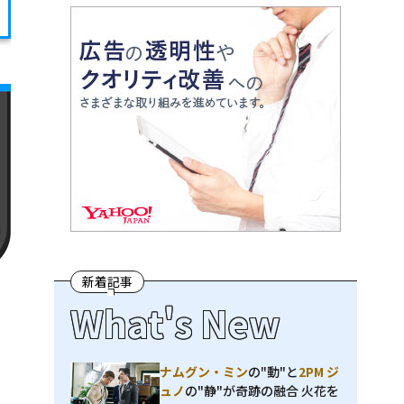
新着記事
What's New
ナムグン・ミン
の"動"と
2PM ジ
ュノ
の"静"が奇跡の融合 火花を