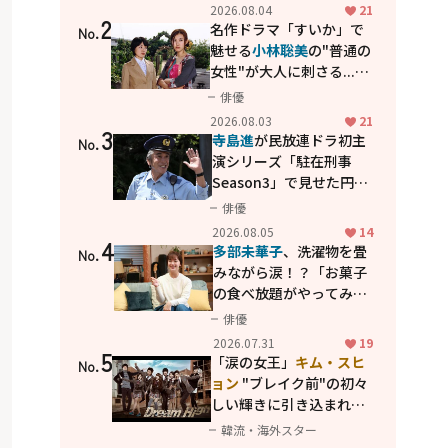
花が咲く丘で、君とまた出
2026.08.04
21
2
会えたら。」
名作ドラマ「すいか」で
No.
魅せる
小林聡美
の"普通の
女性"が大人に刺さる...映
画「かもめ食堂」にも通
俳優
じる静かな芝居
2026.08.03
21
3
寺島進
が民放連ドラ初主
No.
演シリーズ「駐在刑事
Season3」で見せた円熟
の演技
俳優
2026.08.05
14
4
多部未華子
、洗濯物を畳
No.
みながら涙！？「お菓子
の食べ放題がやってみた
い」ハンディファン4台の
俳優
暑さ対策も明かす
2026.07.31
19
5
「涙の女王」
キム・スヒ
No.
ョン
"ブレイク前"の初々
しい輝きに引き込まれ
る...
2PM テギョン
ら豪華
韓流・海外スター
共演の青春名作「ドリー