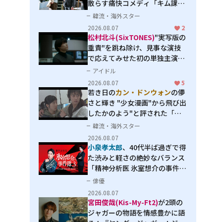
散らす痛快コメディ「キム課長
とソ理事～Bravo! Your Life
韓流・海外スター
～」
2026.08.07
2
松村北斗(SixTONES)
"実写版の
重責"を跳ね除け、見事な演技
で応えてみせた初の単独主演映
画「秒速5センチメートル」
アイドル
2026.08.07
5
若き日の
カン・ドンウォン
の儚
さと輝き "少女漫画"から飛び出
したかのよう"と評された「オ
オカミの誘惑」
韓流・海外スター
2026.08.07
小泉孝太郎
、40代半ば過ぎで得
た渋みと軽さの絶妙なバランス
「精神分析医 氷室想介の事件簿
３」で見せる進化
俳優
2026.08.07
宮田俊哉(Kis-My-Ft2)
が2頭の
ジャガーの物語を情感豊かに語