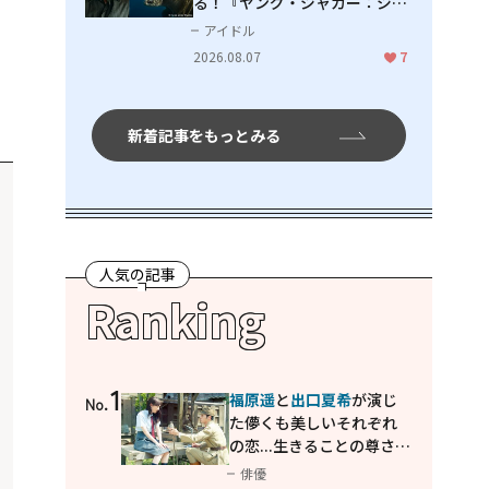
る！『ヤング・ジャガー：ジャ
ングル王への道』『ジャガーと
アイドル
ウミガメの物語：熱帯林の守護
2026.08.07
7
神』で見せるナレーションの妙
新着記事をもっとみる
人気の記事
Ranking
1
福原遥
と
出口夏希
が演じ
No.
た儚くも美しいそれぞれ
の恋...生きることの尊さを
教えてくれた映画「あの
俳優