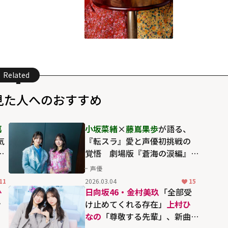
Related
見た人へのおすすめ
嶌
小坂菜緒
×
藤嶌果歩
が語る、
気
『転スラ』愛と声優初挑戦の
た
覚悟 劇場版『蒼海の涙編』
で見つけた手応え
声優
11
2026.03.04
15
ひ
日向坂46・金村美玖
「全部受
ン
け止めてくれる存在」
上村ひ
なの
「尊敬する先輩」、新曲