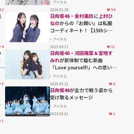
「クリフハンガー」で卒業す
アイドル
る
松田好花
への想いを語る
12
2026.01.28
34
挑
日向坂46・金村美玖
に
上村ひ
なの
からの『お願い』は私服
コーディネート！【15thシン
グル「お願いバッハ！」イン
アイドル
タビュー】
4
2025.09.17
31
い
日向坂46・河田陽菜＆宮地す
は
みれ
が新体制で臨む新曲
ン
「Love yourself!」への思いを
ロ
語る「一期生から受け継いだ
アイドル
ものを守って新しい日向坂を
5
2025.05.21
6
作っていきたい」
日向坂46
が全力で戦う姿から
受け取るメッセージ
ア
アイドル
V
2023.08.01
1
1