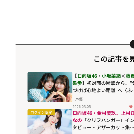
この記事を
【
日向坂46
・
小坂菜緒
×
藤
果歩
】初対面の衝撃から、"
づけば心地よい距離"へ〈ふ
りのこと。〉
声優
2026.03.05
日向坂46・金村美玖、上村
なの
「クリフハンガー」イ
タビュー・アザーカット集