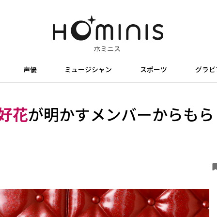
声優
ミュージシャン
スポーツ
グラビ
好花
が明かすメンバーからもら