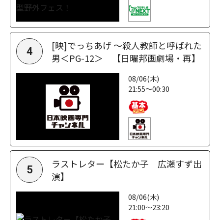
[映]でっちあげ ～殺人教師と呼ばれた
4
男＜PG-12＞ 【日曜邦画劇場・再】
08/06(木)
21:55～00:30
ラストレター【松たか子 広瀬すず出
5
演】
08/06(木)
21:00～23:20