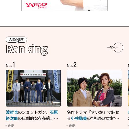
人気の記事
Ranking
一覧へ
1
2
No.
No.
渡哲也
のショットガン、
石原
名作ドラマ「すいか」で魅せ
裕次郎
の圧倒的な存在感、
舘
る
小林聡美
の"普通の女性"が
ひろし
のバイクアクショ
大人に刺さる...映画「かもめ
俳優
俳優