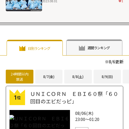
2023.08.01
1
週間ランキング
日別ランキング
※
8/6
更新
24時間以内
8/7(金)
8/8(土)
8/9(日)
放送
ＵＮＩＣＯＲＮ ＥＢＩ６０祭「６０
1
位
回目のエビだっピ」
08/06(木)
23:00～01:20