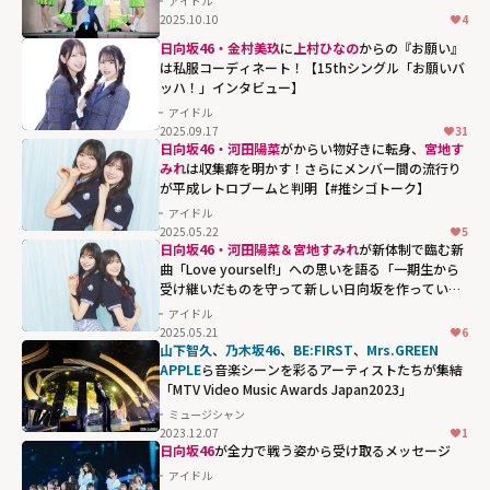
アイドル
2025.10.10
4
日向坂46・金村美玖
に
上村ひなの
からの『お願い』
は私服コーディネート！【15thシングル「お願いバ
ッハ！」インタビュー】
アイドル
2025.09.17
31
日向坂46・河田陽菜
がからい物好きに転身、
宮地す
みれ
は収集癖を明かす！さらにメンバー間の流行り
が平成レトロブームと判明【#推シゴトーク】
アイドル
2025.05.22
5
日向坂46・河田陽菜＆宮地すみれ
が新体制で臨む新
曲「Love yourself!」への思いを語る「一期生から
受け継いだものを守って新しい日向坂を作っていき
たい」
アイドル
2025.05.21
6
山下智久
、
乃木坂46
、
BE:FIRST
、
Mrs.GREEN
APPLE
ら音楽シーンを彩るアーティストたちが集結
「MTV Video Music Awards Japan2023」
ミュージシャン
2023.12.07
1
日向坂46
が全力で戦う姿から受け取るメッセージ
アイドル