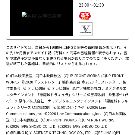
23:00～01:30
このサイトでは、当日から1週間分はEPGと同等の番組情報が表示され、そ
の先1か月後まではガイド誌（有料）と同等の番組情報が表示されます。番
組や放送予定は予告なく変更される場合がありますのでご了承ください。放
送が終了した番組は、自動的にリストから削除されます。
(C)日本映画放送
(C)日本映画放送
(C)UP-FRONT WORKS
(C)UP-FRONT
WORKS
©2020「ラストレター」製作委員会
©2020「ラストレター」製
作委員会
© テレビ朝日
© テレビ朝日
原作／株式会社コナミデジタルエ
ンタテインメント 「悪魔城ドラキュラ」シリーズ ©宝塚歌劇 ©宝塚ｸﾘｴｲﾃ
ｨﾌﾞｱｰﾂ
原作／株式会社コナミデジタルエンタテインメント 「悪魔城ドラキ
ュラ」シリーズ ©宝塚歌劇 ©宝塚ｸﾘｴｲﾃｨﾌﾞｱｰﾂ
©2026 Line
Communications.,Inc.
©2026 Line Communications.,Inc.
(C)日本映画放
送
(C)日本映画放送
(C)UP-FRONT WORKS
(C)UP-FRONT WORKS
(C)2026 TAKE SHOBO CO.,LTD.
(C)2026 TAKE SHOBO CO.,LTD.
(C)BEIJING IQIYI SCIENCE & TECHNOLOGY CO., LTD.
(C)BEIJING IQIYI