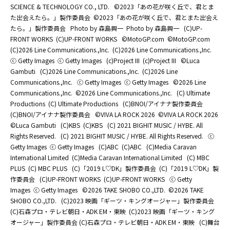
SCIENCE & TECHNOLOGY CO., LTD.
©2023「あの花が咲く丘で、君とま
た出会えたら。」製作委員会
©2023「あの花が咲く丘で、君とまた出会え
たら。」製作委員会
Photo by 森島興一
Photo by 森島興一
(C)UP-
FRONT WORKS
(C)UP-FRONT WORKS
©MotoGP.com
©MotoGP.com
(C)2026 Line Communications.,Inc.
(C)2026 Line Communications.,Inc.
ⓒ Getty Images
ⓒ Getty Images
(c)Project III
(c)Project III
©Luca
Gambuti
(C)2026 Line Communications.,Inc.
(C)2026 Line
Communications.,Inc.
ⓒ Getty Images
ⓒ Getty Images
©2026 Line
Communications.,Inc.
©2026 Line Communications.,Inc.
(C) Ultimate
Productions
(C) Ultimate Productions
(C)BNOI/アイナナ製作委員会
(C)BNOI/アイナナ製作委員会
©️VIVA LA ROCK 2026
©️VIVA LA ROCK 2026
©Luca Gambuti
(C)KBS
(C)KBS
(C) 2021 BIGHIT MUSIC / HYBE. All
Rights Reserved.
(C) 2021 BIGHIT MUSIC / HYBE. All Rights Reserved.
ⓒ
Getty Images
ⓒ Getty Images
(C)ABC
(C)ABC
(C)Media Caravan
International Limited
(C)Media Caravan International Limited
(C) MBC
PLUS
(C) MBC PLUS
(C)「2019 L♡DK」製作委員会
(C)「2019 L♡DK」製
作委員会
(C)UP-FRONT WORKS
(C)UP-FRONT WORKS
ⓒ Getty
Images
ⓒ Getty Images
©2026 TAKE SHOBO CO.,LTD.
©2026 TAKE
SHOBO CO.,LTD.
(C)2023 映画「ギーツ・キングオージャー」製作委員会
(C)石森プロ・テレビ朝日・ADK EM・東映
(C)2023 映画「ギーツ・キング
オージャー」製作委員会 (C)石森プロ・テレビ朝日・ADK EM・東映
(C)舞台