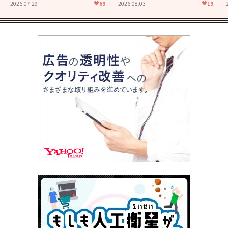
ン！"大門軍団"のカッコよさ
食堂」にも通じる静かな芝居
2026.07.29
69
2026.08.03
19
が詰まった「西部警察 PART-
II」