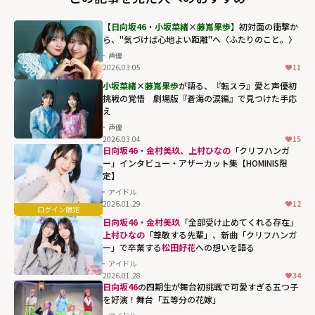
【
日向坂46
・
小坂菜緒
×
藤嶌果歩
】初対面の衝撃か
ら、"気づけば心地よい距離"へ〈ふたりのこと。〉
声優
2026.03.05
11
小坂菜緒
×
藤嶌果歩
が語る、『転スラ』愛と声優初
挑戦の覚悟 劇場版『蒼海の涙編』で見つけた手応
え
声優
2026.03.04
15
日向坂46・金村美玖、上村ひなの
「クリフハンガ
ー」インタビュー・アザーカット集【HOMINIS限
定】
アイドル
2026.01.29
12
日向坂46・金村美玖
「全部受け止めてくれる存在」
上村ひなの
「尊敬する先輩」、新曲「クリフハンガ
ー」で卒業する
松田好花
への想いを語る
アイドル
2026.01.28
34
日向坂46
の四期生が舞台初挑戦で可愛すぎる五つ子
を好演！舞台「五等分の花嫁」