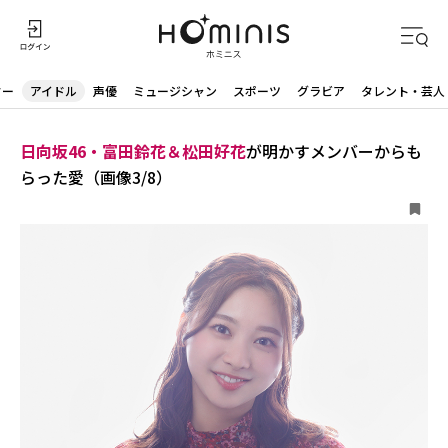
ター
アイドル
声優
ミュージシャン
スポーツ
グラビア
タレント・芸人
日向坂46・富田鈴花＆松田好花
が明かすメンバーからも
らった愛（画像3/8）