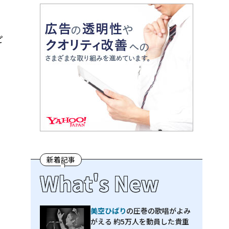
ピ
新着記事
What's New
美空ひばり
の圧巻の歌唱がよみ
がえる 約5万人を動員した貴重