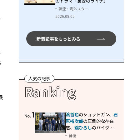
のドラマ「長安のライチ」
韓流・海外スター
2026.08.05
い
新着記事をもっとみる
い
方
人気の記事
Ranking
録
1
渡哲也
のショットガン、
石
No.
原裕次郎
の圧倒的な存在
感、
舘ひろし
のバイクア
クション！"大門軍団"の
俳優