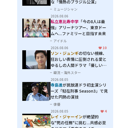
な「情熱のブラジル公演」
ミュージシャン
2026.08.06
私立恵比寿中学
「今の8人は最
強」アリーナツアー、東京ドー
ムへ...ファミリーと目指す未来
アイドル
2026.08.06
10
ソン・ジュンギ
の切ない視線、
狂おしい表情に圧倒される――愛と
ゆるしの人間ドラマ「優しい
男」
韓流・海外スター
2026.08.05
寺島進
が民放連ドラ初主演シリ
ーズ「駐在刑事 Season3」で見
せた円熟の演技
俳優
2026.08.05
4
レイ・ジャーイン
が絶望的
な"死の任務"に挑む...共感必至