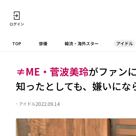
TOP
俳優
韓流・海外スター
アイドル
≠ME・菅波美玲
がファン
知ったとしても、嫌いにな
2022.09.14
アイドル