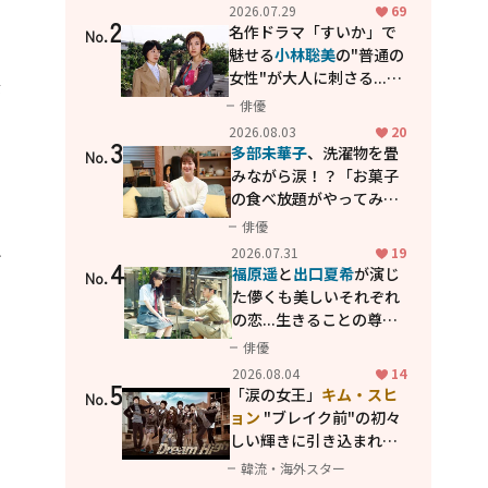
カッコよさが詰まった
2026.07.29
69
2
「西部警察 PART-II」
名作ドラマ「すいか」で
No.
魅せる
小林聡美
の"普通の
女性"が大人に刺さる...映
が
画「かもめ食堂」にも通
俳優
じる静かな芝居
2026.08.03
20
3
多部未華子
、洗濯物を畳
No.
みながら涙！？「お菓子
の食べ放題がやってみた
い」ハンディファン4台の
俳優
暑さ対策も明かす
と
2026.07.31
19
4
福原遥
と
出口夏希
が演じ
No.
た儚くも美しいそれぞれ
の恋...生きることの尊さ
を教えてくれた映画「あ
俳優
の花が咲く丘で、君とま
の
2026.08.04
14
5
た出会えたら。」
「涙の女王」
キム・スヒ
No.
ョン
"ブレイク前"の初々
しい輝きに引き込まれ
る...
2PM テギョン
ら豪華
韓流・海外スター
共演の青春名作「ドリー