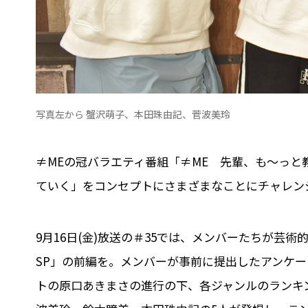
写真左から 蟹沢萌子、本田珠由記、菅波美玲
≠MEの冠バラエティ番組「≠ME 先輩、も～っと
ていく」をコンセプトにさまざまなことにチャレン
9月16日(金)放送の＃35では、メンバーたちが芸
SP」の前編を。メンバーが事前に提出したアンケ
トの原口あきまさの進行の下、各ジャンルのランキ