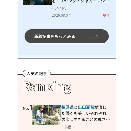
る！『ヤング・ジャガー：ジャ
ングル王への道』『ジャガーと
アイドル
ウミガメの物語：熱帯林の守護
2026.08.07
7
神』で見せるナレーションの妙
新着記事をもっとみる
人気の記事
Ranking
1
福原遥
と
出口夏希
が演じ
No.
た儚くも美しいそれぞれ
の恋...生きることの尊さを
教えてくれた映画「あの
俳優