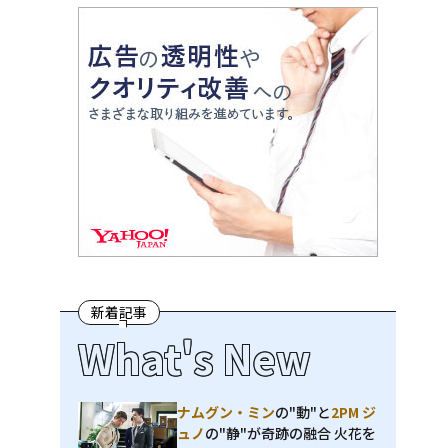
新着記事
What's New
ナムグン・ミン
の"動"と
2PM ジ
ュノ
の"静"が奇跡の融合 火花を