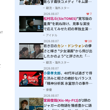
散らす痛快コメディ「キム課長
とソ理事～Bravo! Your Life
韓流・海外スター
～」
2026.08.07
7
松村北斗(SixTONES)
"実写版の
重責"を跳ね除け、見事な演技
で応えてみせた初の単独主演映
NT
画「秒速5センチメートル」
アイドル
2026.08.07
10
若き日の
カン・ドンウォン
の儚
さと輝き "少女漫画"から飛び出
したかのよう"と評された「オ
オカミの誘惑」
韓流・海外スター
て
2026.08.07
小泉孝太郎
、40代半ば過ぎで得
た渋みと軽さの絶妙なバランス
「精神分析医 氷室想介の事件簿
３」で見せる進化
俳優
2026.08.07
宮田俊哉(Kis-My-Ft2)
が2頭の
ジャガーの物語を情感豊かに語