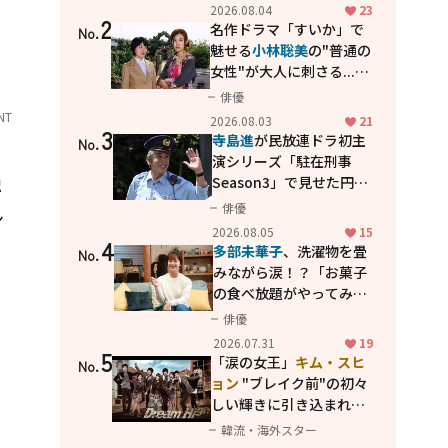
花が咲く丘で、君とまた出
2026.08.04
23
2
会えたら。」
名作ドラマ「すいか」で
No.
魅せる
小林聡美
の"普通の
女性"が大人に刺さる...映
画「かもめ食堂」にも通
俳優
じる静かな芝居
NT
2026.08.03
21
3
寺島進
が民放連ドラ初主
No.
演シリーズ「駐在刑事
独
Season3」で見せた円熟
の演技
俳優
ン
2026.08.05
15
4
多部未華子
、洗濯物を畳
No.
みながら涙！？「お菓子
の食べ放題がやってみた
い」ハンディファン4台の
俳優
暑さ対策も明かす
2026.07.31
19
5
「涙の女王」
キム・スヒ
No.
ョン
"ブレイク前"の初々
しい輝きに引き込まれ
る...
2PM テギョン
ら豪華
韓流・海外スター
共演の青春名作「ドリー