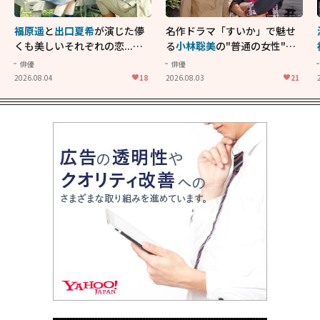
福原遥
と
出口夏希
が演じた儚
名作ドラマ「すいか」で魅せ
くも美しいそれぞれの恋...生
る
小林聡美
の"普通の女性"が
きることの尊さを教えてくれ
大人に刺さる...映画「かもめ
俳優
俳優
た映画「あの花が咲く丘で、
食堂」にも通じる静かな芝居
2026.08.04
18
2026.08.03
21
君とまた出会えたら。」