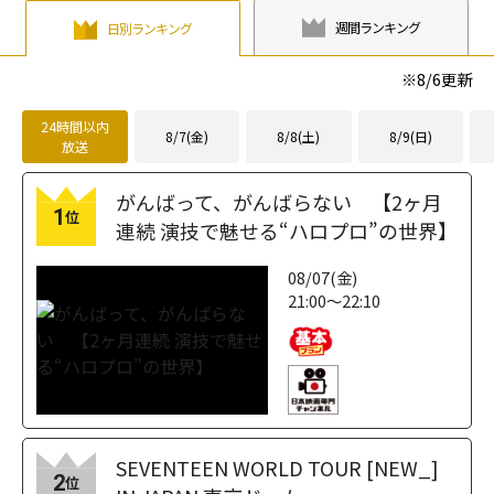
週間ランキング
日別ランキング
※
8/6
更新
24時間以内
8/7(金)
8/8(土)
8/9(日)
放送
がんばって、がんばらない 【2ヶ月
1
位
連続 演技で魅せる“ハロプロ”の世界】
08/07(金)
21:00～22:10
SEVENTEEN WORLD TOUR [NEW_]
2
位