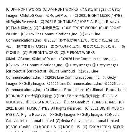
(C)UP-FRONT WORKS
(C)UP-FRONT WORKS
ⓒ Getty Images
ⓒ Getty
Images
©MotoGP.com
©MotoGP.com
(C) 2021 BIGHIT MUSIC / HYBE.
All Rights Reserved.
(C) 2021 BIGHIT MUSIC / HYBE. All Rights Reserved.
(C)日本映画放送
(C)日本映画放送
(C)UP-FRONT WORKS
(C)UP-FRONT
WORKS
(C)2026 Line Communications.,Inc.
(C)2026 Line
Communications.,Inc.
©2023「あの花が咲く丘で、君とまた出会えた
ら。」製作委員会
©2023「あの花が咲く丘で、君とまた出会えたら。」製
作委員会
(C)UP-FRONT WORKS
(C)UP-FRONT WORKS
©MotoGP.com
©MotoGP.com
(C)2026 Line Communications.,Inc.
(C)2026 Line Communications.,Inc.
ⓒ Getty Images
ⓒ Getty Images
(c)Project III
(c)Project III
©Luca Gambuti
(C)2026 Line
Communications.,Inc.
(C)2026 Line Communications.,Inc.
ⓒ Getty
Images
ⓒ Getty Images
©2026 Line Communications.,Inc.
©2026 Line
Communications.,Inc.
(C) Ultimate Productions
(C) Ultimate Productions
(C)BNOI/アイナナ製作委員会
(C)BNOI/アイナナ製作委員会
©️VIVA LA
ROCK 2026
©️VIVA LA ROCK 2026
©Luca Gambuti
(C)KBS
(C)KBS
(C)
2021 BIGHIT MUSIC / HYBE. All Rights Reserved.
(C) 2021 BIGHIT MUSIC /
HYBE. All Rights Reserved.
ⓒ Getty Images
ⓒ Getty Images
(C)Media
Caravan International Limited
(C)Media Caravan International Limited
(C)ABC
(C)ABC
(C) MBC PLUS
(C) MBC PLUS
(C)「2019 L♡DK」製作委