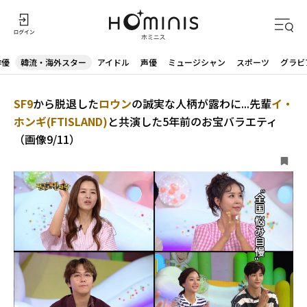
俳優
韓流・海外スター
アイドル
声優
ミュージシャン
スポーツ
グラビ
SF9
から脱退した
ロウン
の誠実な人柄が露わに...先輩
イ・
ホンギ(FTISLAND)
と共演した5年前のお宝バラエティ
（画像9/11）