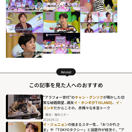
Related
この記事を見た人へのおすすめ
"アラフォー世代"の
チャン・グンソク
が明かした切
実な結婚願望...親友
イ・ホンギ(FTISLAND)
、
イ・
スンギ
だからこその、赤裸々な本音トーク
韓流・海外スター
2026.04.11
チャン・グンソ
イ・ジュニョン
の強まるスター性...「おつかれさ
クが明かした切
ま」や「TOKYOタクシー」と話題作が相次ぐ、"ア