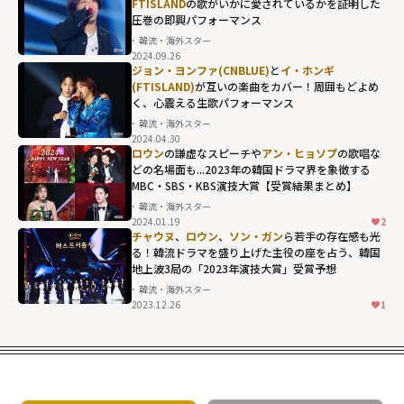
FTISLAND
の歌がいかに愛されているかを証明した
圧巻の即興パフォーマンス
韓流・海外スター
2024.09.26
ジョン・ヨンファ(CNBLUE)
と
イ・ホンギ
(FTISLAND)
が互いの楽曲をカバー！周囲もどよめ
く、心震える生歌パフォーマンス
韓流・海外スター
2024.04.30
ロウン
の謙虚なスピーチや
アン・ヒョソプ
の歌唱な
どの名場面も...2023年の韓国ドラマ界を象徴する
MBC・SBS・KBS演技大賞【受賞結果まとめ】
韓流・海外スター
2024.01.19
2
チャウヌ
、
ロウン
、
ソン・ガン
ら若手の存在感も光
る！韓流ドラマを盛り上げた主役の座を占う、韓国
地上波3局の「2023年演技大賞」受賞予想
韓流・海外スター
2023.12.26
1