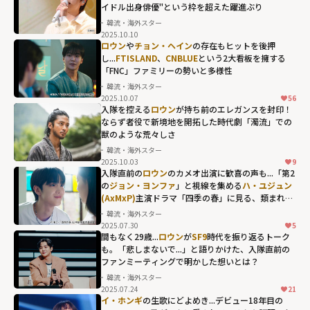
イドル出身俳優"という枠を超えた躍進ぶり
実な結婚願望...親
韓流・海外スター
友
イ・ホンギ
2025.10.10
(FTISLAND)
、
ロウン
や
チョン・ヘイン
の存在もヒットを後押
し...
FTISLAND
、
CNBLUE
という2大看板を擁する
イ・スンギ
だか
「FNC」ファミリーの勢いと多様性
らこその、赤
韓流・海外スター
裸々な本音トー
2025.10.07
56
ク" width="304"
入隊を控える
ロウン
が持ち前のエレガンスを封印！
ならず者役で新境地を開拓した時代劇「濁流」での
height="203"
獣のような荒々しさ
loading="lazy"
韓流・海外スター
fetchpriority="h
2025.10.03
9
入隊直前の
ロウン
のカメオ出演に歓喜の声も...「第2
igh">
の
ジョン・ヨンファ
」と視線を集める
ハ・ユジュン
(AxMxP)
主演ドラマ「四季の春」に見る、類まれな
スター性
韓流・海外スター
2025.07.30
5
間もなく29歳...
ロウン
が
SF9
時代を振り返るトーク
も。「悲しまないで...」と語りかけた、入隊直前の
ファンミーティングで明かした想いとは？
韓流・海外スター
2025.07.24
21
イ・ホンギ
の生歌にどよめき...デビュー18年目の