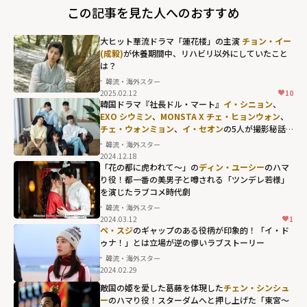
この記事を見た人へのおすすめ
大ヒット華流ドラマ「蓮花楼」の主演
チョン・イー
(成毅)
が休養期間中、リハビリ以外にしていたこと
は？
韓流・海外スター
2025.02.12
10
韓国ドラマ『社長ドル・マート』
イ・シニョン
、
EXO シウミン
、
MONSTA X チェ・ヒョンウォン
、
チェ・ウォンミョン
、
イ・セオン
の5人が撮影秘話
を語る「本当に楽しい現場でした」
韓流・海外スター
2024.12.18
「花の都に虎われて～」の
ディン・ユーシー
のハマ
り役！都一番の美男子と噂される「ツンデレ若様」
を演じたラブコメ時代劇
韓流・海外スター
2024.03.12
1
ペ・スジ
のギャップのある役柄が印象的！「イ・ド
ゥナ！」とは立場が逆の儚いラブストーリー
韓流・海外スター
2024.02.29
敵国の姫を愛した葛藤を体現した
チェン・シンシュ
ー
のハマり役！スターダムへと押し上げた「東宮～