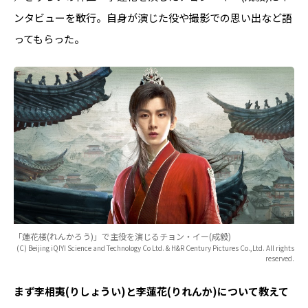
ンタビューを敢行。自身が演じた役や撮影での思い出など語
ってもらった。
「蓮花楼(れんかろう)」で主役を演じるチョン・イー(成毅)
(C) Beijing iQIYI Science and Technology Co Ltd. & H&R Century Pictures Co.,Ltd. All rights
reserved.
――まず李相夷(りしょうい)と李蓮花(りれんか)について教えて