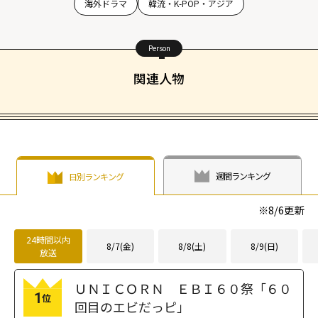
海外ドラマ
韓流・K-POP・アジア
Person
関連人物
週間ランキング
日別ランキング
※
8/6
更新
24時間以内
8/7(金)
8/8(土)
8/9(日)
放送
ＵＮＩＣＯＲＮ ＥＢＩ６０祭「６０
1
位
回目のエビだっピ」