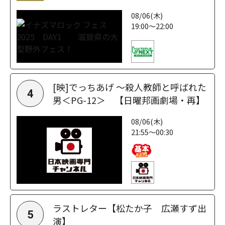
08/06(木)
19:00～22:00
[映]でっちあげ ～殺人教師と呼ばれた
4
男＜PG-12＞ 【日曜邦画劇場・再】
08/06(木)
21:55～00:30
ラストレター【松たか子 広瀬すず出
5
演】