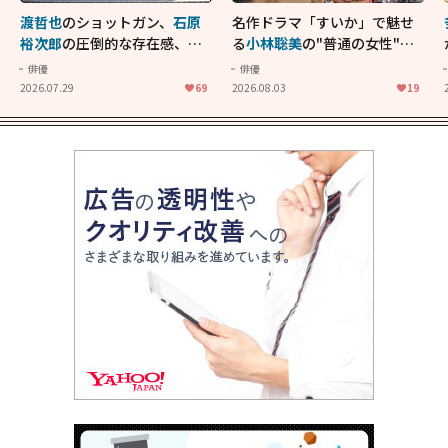
渡哲也
のショットガン、
石原
名作ドラマ「すいか」で魅せ
裕次郎
の圧倒的な存在感、
舘
る
小林聡美
の"普通の女性"が
ひろし
のバイクアクショ
大人に刺さる...映画「かもめ
俳優
俳優
ン！"大門軍団"のカッコよさ
食堂」にも通じる静かな芝居
2026.07.29
69
2026.08.03
19
が詰まった「西部警察 PART-
II」