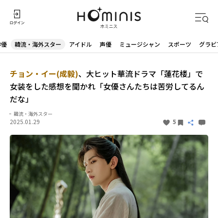
俳優
韓流・海外スター
アイドル
声優
ミュージシャン
スポーツ
グラビ
チョン・イー(成毅)
、大ヒット華流ドラマ「蓮花楼」で
女装をした感想を聞かれ「女優さんたちは苦労してるん
だな」
韓流・海外スター
2025.01.29
5