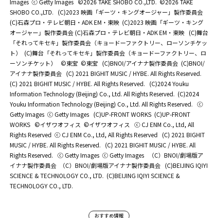
Images
ⓒ Getty Images
©2026 TAKE SHOBO CO.,LTD.
©2026 TAKE
SHOBO CO.,LTD.
(C)2023 映画「ギーツ・キングオージャー」製作委員会
(C)石森プロ・テレビ朝日・ADK EM・東映
(C)2023 映画「ギーツ・キング
オージャー」製作委員会 (C)石森プロ・テレビ朝日・ADK EM・東映
(C)舞台
「それってキセキ」製作委員会（キョードーファクトリー、ローソンチケッ
ト）
(C)舞台「それってキセキ」製作委員会（キョードーファクトリー、ロ
ーソンチケット）
©東宝
©東宝
(C)BNOI/アイナナ製作委員会
(C)BNOI/
アイナナ製作委員会
(C) 2021 BIGHIT MUSIC / HYBE. All Rights Reserved.
(C) 2021 BIGHIT MUSIC / HYBE. All Rights Reserved.
(C)2024 Youku
Information Technology (Beijing) Co., Ltd. All Rights Reserved.
(C)2024
Youku Information Technology (Beijing) Co., Ltd. All Rights Reserved.
ⓒ
Getty Images
ⓒ Getty Images
(C)UP-FRONT WORKS
(C)UP-FRONT
WORKS
©イザワオフィス
©イザワオフィス
ⓒ CJ ENM Co., Ltd, All
Rights Reserved
ⓒ CJ ENM Co., Ltd, All Rights Reserved
(C) 2021 BIGHIT
MUSIC / HYBE. All Rights Reserved.
(C) 2021 BIGHIT MUSIC / HYBE. All
Rights Reserved.
ⓒ Getty Images
ⓒ Getty Images
（C）BNOI/劇場版ア
イナナ製作委員会
（C）BNOI/劇場版アイナナ製作委員会
(C)BEIJING IQIYI
SCIENCE & TECHNOLOGY CO., LTD.
(C)BEIJING IQIYI SCIENCE &
TECHNOLOGY CO., LTD.
おすすめ情報