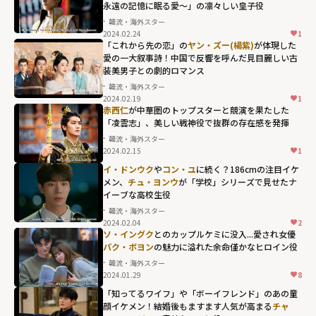
永遠の記憶に眠る愛～」の凛々しい皇子役
韓流・海外スター
2024.02.24
1
「これから先の恋」の
ヤン・ズー(楊紫)
が体現した
愛の一大叙事詩！中国で反響を呼んだ見目麗しい古
装美男子との劇的ロマンス
韓流・海外スター
2024.02.19
1
赤西仁
が中華圏のトップスターと競演を果たした
「凌雲志」、美しい戦神役で抜群の存在感を発揮
韓流・海外スター
2024.02.15
1
イ・ドンウク
や
コン・ユ
に続く？186cmの注目イケ
メン、
チュ・ヨンウ
が「学校」シリーズで見せたナ
イーブな高校生役
韓流・海外スター
2024.02.04
2
ソ・イングク
とのカップルケミに没入...愛され女優
パク・ボヨン
の魅力に溢れた余命僅かなヒロイン役
韓流・海外スター
2024.01.29
8
「知ってるワイフ」や「ボーイフレンド」のあの童
顔イケメン！結婚後もますます人気が高まる
チャ