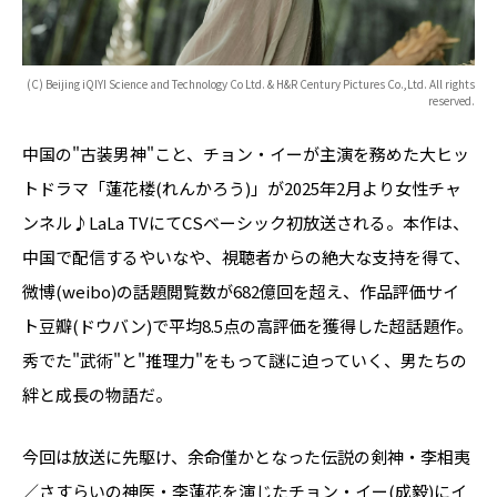
(C) Beijing iQIYI Science and Technology Co Ltd. & H&R Century Pictures Co.,Ltd. All rights
reserved.
中国の"古装男神"こと、チョン・イーが主演を務めた大ヒッ
トドラマ「蓮花楼(れんかろう)」が2025年2月より女性チャ
ンネル♪LaLa TVにてCSベーシック初放送される。本作は、
中国で配信するやいなや、視聴者からの絶大な支持を得て、
微博(weibo)の話題閲覧数が682億回を超え、作品評価サイ
ト豆瓣(ドウバン)で平均8.5点の高評価を獲得した超話題作。
秀でた"武術"と"推理力"をもって謎に迫っていく、男たちの
絆と成長の物語だ。
今回は放送に先駆け、余命僅かとなった伝説の剣神・李相夷
／さすらいの神医・李蓮花を演じたチョン・イー(成毅)にイ