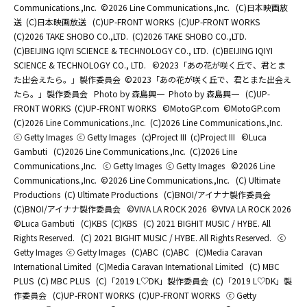
Communications.,Inc.
©2026 Line Communications.,Inc.
(C)日本映画放
送
(C)日本映画放送
(C)UP-FRONT WORKS
(C)UP-FRONT WORKS
(C)2026 TAKE SHOBO CO.,LTD.
(C)2026 TAKE SHOBO CO.,LTD.
(C)BEIJING IQIYI SCIENCE & TECHNOLOGY CO., LTD.
(C)BEIJING IQIYI
SCIENCE & TECHNOLOGY CO., LTD.
©2023「あの花が咲く丘で、君とま
た出会えたら。」製作委員会
©2023「あの花が咲く丘で、君とまた出会え
たら。」製作委員会
Photo by 森島興一
Photo by 森島興一
(C)UP-
FRONT WORKS
(C)UP-FRONT WORKS
©MotoGP.com
©MotoGP.com
(C)2026 Line Communications.,Inc.
(C)2026 Line Communications.,Inc.
ⓒ Getty Images
ⓒ Getty Images
(c)Project III
(c)Project III
©Luca
Gambuti
(C)2026 Line Communications.,Inc.
(C)2026 Line
Communications.,Inc.
ⓒ Getty Images
ⓒ Getty Images
©2026 Line
Communications.,Inc.
©2026 Line Communications.,Inc.
(C) Ultimate
Productions
(C) Ultimate Productions
(C)BNOI/アイナナ製作委員会
(C)BNOI/アイナナ製作委員会
©️VIVA LA ROCK 2026
©️VIVA LA ROCK 2026
©Luca Gambuti
(C)KBS
(C)KBS
(C) 2021 BIGHIT MUSIC / HYBE. All
Rights Reserved.
(C) 2021 BIGHIT MUSIC / HYBE. All Rights Reserved.
ⓒ
Getty Images
ⓒ Getty Images
(C)ABC
(C)ABC
(C)Media Caravan
International Limited
(C)Media Caravan International Limited
(C) MBC
PLUS
(C) MBC PLUS
(C)「2019 L♡DK」製作委員会
(C)「2019 L♡DK」製
作委員会
(C)UP-FRONT WORKS
(C)UP-FRONT WORKS
ⓒ Getty