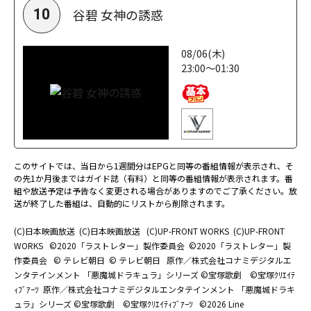
谷碧 女神の誘惑
10
08/06(木)
23:00～01:30
このサイトでは、当日から1週間分はEPGと同等の番組情報が表示され、そ
の先1か月後まではガイド誌（有料）と同等の番組情報が表示されます。番
組や放送予定は予告なく変更される場合がありますのでご了承ください。放
送が終了した番組は、自動的にリストから削除されます。
(C)日本映画放送
(C)日本映画放送
(C)UP-FRONT WORKS
(C)UP-FRONT
WORKS
©2020「ラストレター」製作委員会
©2020「ラストレター」製
作委員会
© テレビ朝日
© テレビ朝日
原作／株式会社コナミデジタルエ
ンタテインメント 「悪魔城ドラキュラ」シリーズ ©宝塚歌劇 ©宝塚ｸﾘｴｲﾃ
ｨﾌﾞｱｰﾂ
原作／株式会社コナミデジタルエンタテインメント 「悪魔城ドラキ
ュラ」シリーズ ©宝塚歌劇 ©宝塚ｸﾘｴｲﾃｨﾌﾞｱｰﾂ
©2026 Line