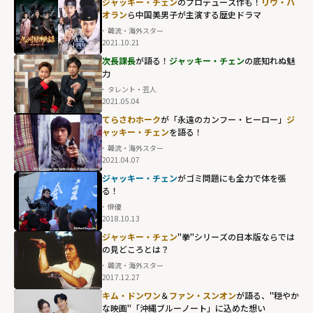
ジャッキー・チェン
のプロデュース作も！
リウ・ハ
オラン
ら中国美男子が主演する歴史ドラマ
韓流・海外スター
2021.10.21
次長課長
が語る！
ジャッキー・チェン
の底知れぬ魅
力
タレント・芸人
2021.05.04
てらさわホーク
が「永遠のカンフー・ヒーロー」
ジ
ャッキー・チェン
を語る！
韓流・海外スター
2021.04.07
ジャッキー・チェン
がゴミ問題にも全力で体を張
る！
俳優
2018.10.13
ジャッキー・チェン
"拳"シリーズの日本版ならでは
の見どころとは？
韓流・海外スター
2017.12.27
キム・ドンワン
＆
ファン・スンオン
が語る、"穏やか
な映画"「沖縄ブルーノート」に込めた想い