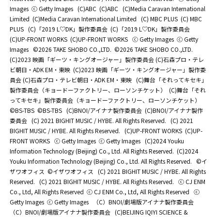
Images
ⓒ Getty Images
(C)ABC
(C)ABC
(C)Media Caravan International
Limited
(C)Media Caravan International Limited
(C) MBC PLUS
(C) MBC
PLUS
(C)「2019 L♡DK」製作委員会
(C)「2019 L♡DK」製作委員会
(C)UP-FRONT WORKS
(C)UP-FRONT WORKS
ⓒ Getty Images
ⓒ Getty
Images
©2026 TAKE SHOBO CO.,LTD.
©2026 TAKE SHOBO CO.,LTD.
(C)2023 映画「ギーツ・キングオージャー」製作委員会 (C)石森プロ・テレ
ビ朝日・ADK EM・東映
(C)2023 映画「ギーツ・キングオージャー」製作委
員会 (C)石森プロ・テレビ朝日・ADK EM・東映
(C)舞台「それってキセキ」
製作委員会（キョードーファクトリー、ローソンチケット）
(C)舞台「それ
ってキセキ」製作委員会（キョードーファクトリー、ローソンチケット）
©BS-TBS
©BS-TBS
(C)BNOI/アイナナ製作委員会
(C)BNOI/アイナナ製作
委員会
(C) 2021 BIGHIT MUSIC / HYBE. All Rights Reserved.
(C) 2021
BIGHIT MUSIC / HYBE. All Rights Reserved.
(C)UP-FRONT WORKS
(C)UP-
FRONT WORKS
ⓒ Getty Images
ⓒ Getty Images
(C)2024 Youku
Information Technology (Beijing) Co., Ltd. All Rights Reserved.
(C)2024
Youku Information Technology (Beijing) Co., Ltd. All Rights Reserved.
©イ
ザワオフィス
©イザワオフィス
(C) 2021 BIGHIT MUSIC / HYBE. All Rights
Reserved.
(C) 2021 BIGHIT MUSIC / HYBE. All Rights Reserved.
ⓒ CJ ENM
Co., Ltd, All Rights Reserved
ⓒ CJ ENM Co., Ltd, All Rights Reserved
ⓒ
Getty Images
ⓒ Getty Images
（C）BNOI/劇場版アイナナ製作委員会
（C）BNOI/劇場版アイナナ製作委員会
(C)BEIJING IQIYI SCIENCE &