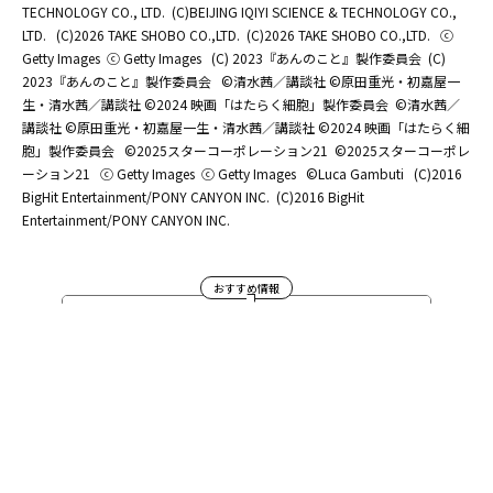
TECHNOLOGY CO., LTD.
(C)BEIJING IQIYI SCIENCE & TECHNOLOGY CO.,
LTD.
(C)2026 TAKE SHOBO CO.,LTD.
(C)2026 TAKE SHOBO CO.,LTD.
ⓒ
Getty Images
ⓒ Getty Images
(C) 2023『あんのこと』製作委員会
(C)
2023『あんのこと』製作委員会
©清水茜／講談社 ©原田重光・初嘉屋一
生・清水茜／講談社 ©2024 映画「はたらく細胞」製作委員会
©清水茜／
講談社 ©原田重光・初嘉屋一生・清水茜／講談社 ©2024 映画「はたらく細
胞」製作委員会
©2025スターコーポレーション21
©2025スターコーポレ
ーション21
ⓒ Getty Images
ⓒ Getty Images
©Luca Gambuti
(C)2016
BigHit Entertainment/PONY CANYON INC.
(C)2016 BigHit
Entertainment/PONY CANYON INC.
おすすめ情報