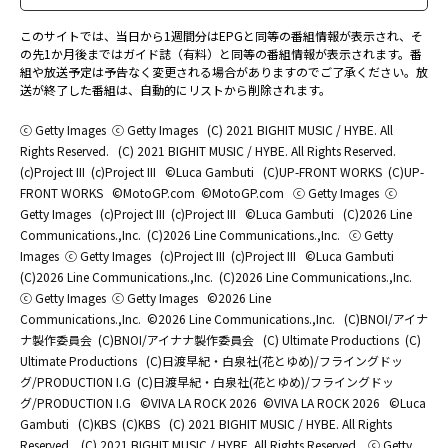
このサイトでは、当日から1週間分はEPGと同等の番組情報が表示され、そ
の先1か月後まではガイド誌（有料）と同等の番組情報が表示されます。番
組や放送予定は予告なく変更される場合がありますのでご了承ください。放
送が終了した番組は、自動的にリストから削除されます。
ⓒ Getty Images
ⓒ Getty Images
(C) 2021 BIGHIT MUSIC / HYBE. All
Rights Reserved.
(C) 2021 BIGHIT MUSIC / HYBE. All Rights Reserved.
(c)Project III
(c)Project III
©Luca Gambuti
(C)UP-FRONT WORKS
(C)UP-
FRONT WORKS
©MotoGP.com
©MotoGP.com
ⓒ Getty Images
ⓒ
Getty Images
(c)Project III
(c)Project III
©Luca Gambuti
(C)2026 Line
Communications.,Inc.
(C)2026 Line Communications.,Inc.
ⓒ Getty
Images
ⓒ Getty Images
(c)Project III
(c)Project III
©Luca Gambuti
(C)2026 Line Communications.,Inc.
(C)2026 Line Communications.,Inc.
ⓒ Getty Images
ⓒ Getty Images
©2026 Line
Communications.,Inc.
©2026 Line Communications.,Inc.
(C)BNOI/アイナ
ナ製作委員会
(C)BNOI/アイナナ製作委員会
(C) Ultimate Productions
(C)
Ultimate Productions
(C)日渡早紀・白泉社(花とゆめ)/フライングドッ
グ/PRODUCTION I.G
(C)日渡早紀・白泉社(花とゆめ)/フライングドッ
グ/PRODUCTION I.G
©️VIVA LA ROCK 2026
©️VIVA LA ROCK 2026
©Luca
Gambuti
(C)KBS
(C)KBS
(C) 2021 BIGHIT MUSIC / HYBE. All Rights
Reserved.
(C) 2021 BIGHIT MUSIC / HYBE. All Rights Reserved.
ⓒ Getty