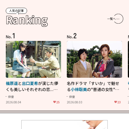
人気の記事
Ranking
一覧へ
1
2
No.
No.
福原遥
と
出口夏希
が演じた儚
名作ドラマ「すいか」で魅せ
くも美しいそれぞれの恋...生
る
小林聡美
の"普通の女性"が
きることの尊さを教えてくれ
大人に刺さる...映画「かもめ
俳優
俳優
た映画「あの花が咲く丘で、
食堂」にも通じる静かな芝居
2026.08.04
25
2026.08.03
23
君とまた出会えたら。」