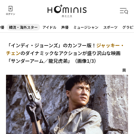
俳優
韓流・海外スター
アイドル
声優
ミュージシャン
スポーツ
グラビ
「インディ・ジョーンズ」のカンフー版！
ジャッキー・
チェン
のダイナミックなアクションが盛り沢山な映画
「サンダーアーム／龍兄虎弟」（画像1/3）