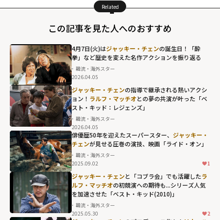
Related
この記事を見た人へのおすすめ
4月7日(火)は
ジャッキー・チェン
の誕生日！「酔
拳」など歴史を変えた名作アクションを振り返る
韓流・海外スター
2026.04.05
ジャッキー・チェン
の指導で継承される熱いアクシ
ョン！
ラルフ・マッチオ
との夢の共演が叶った「ベ
スト・キッド：レジェンズ」
韓流・海外スター
2026.04.05
俳優歴50年を迎えたスーパースター、
ジャッキー・
チェン
が見せる圧巻の演技、映画「ライド・オン」
韓流・海外スター
2025.09.02
1
ジャッキー・チェン
と「コブラ会」でも活躍した
ラ
ルフ・マッチオ
の初競演への期待も...シリーズ人気
を加速させた「ベスト・キッド(2010)」
韓流・海外スター
2025.05.30
2