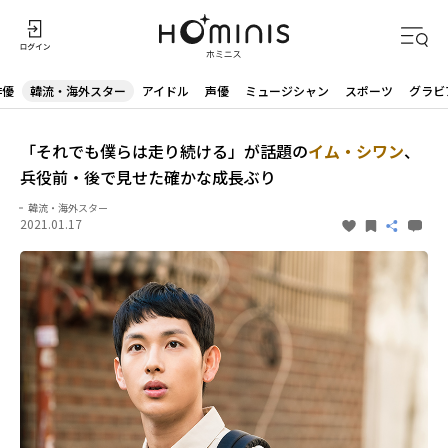
俳優
韓流・海外スター
アイドル
声優
ミュージシャン
スポーツ
グラビ
「それでも僕らは走り続ける」が話題の
イム・シワン
、
兵役前・後で見せた確かな成長ぶり
韓流・海外スター
2021.01.17