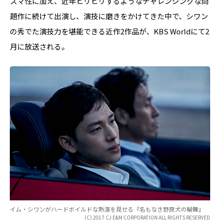
スマ性に加え、近年ヒリヒリするようなチャレンジングな問
題作に続けて出演し、演技に磨きをかけてきた中で、シワン
の秀でた演技力を堪能できる近作2作品が、KBS Worldにて2
月に放送される。
イム・シワンがハードボイルドな熱演を見せる『名もなき野良犬の輪舞』
(C) 2017 CJ E&M CORPORATION ALL RIGHTS RESERVED