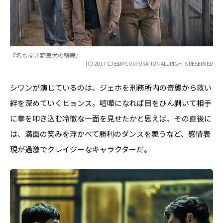
『名もなき野良犬の輪舞』
(C) 2017 CJ E&M CORPORATION ALL RIGHTS RESERVED
シワンが演じているのは、ジェホを刑務所内の奇襲から救い
絆を深めていくヒョンス。喧嘩になれば目をひん剥いて相手
に拳を叩き込む冷徹な一面を見せたかと思えば、その直後に
は、満面の笑みを浮かべて勝利のダンスを舞うなど、感情表
現が過激でクレイジーなキャラクターだ。