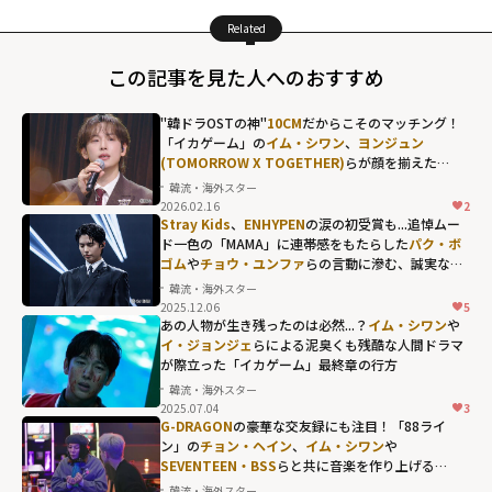
Related
この記事を見た人へのおすすめ
"韓ドラOSTの神"
10CM
だからこそのマッチング！
「イカゲーム」の
イム・シワン
、
ヨンジュン
(TOMORROW X TOGETHER)
らが顔を揃えた
「THE SEASONS」年末特番
韓流・海外スター
2026.02.16
2
10CMだからこそ
Stray Kids
、
ENHYPEN
の涙の初受賞も...追悼ムー
のマッチング！
ド一色の「MAMA」に連帯感をもたらした
パク・ボ
ゴム
や
チョウ・ユンファ
らの言動に滲む、誠実な人
「イカゲーム」
間性
韓流・海外スター
の
イム・シワ
2025.12.06
5
ン
、
ヨンジュン
あの人物が生き残ったのは必然...？
イム・シワン
や
イ・ジョンジェ
らによる泥臭くも残酷な人間ドラマ
(TOMORROW X
が際立った「イカゲーム」最終章の行方
TOGETHER)
らが
韓流・海外スター
顔を揃えた
2025.07.04
3
「THE
G-DRAGON
の豪華な交友録にも注目！「88ライ
ン」の
チョン・ヘイン
、
イム・シワン
や
SEASONS」年末
SEVENTEEN・BSS
らと共に音楽を作り上げる
特番"
「Good Day」
韓流・海外スター