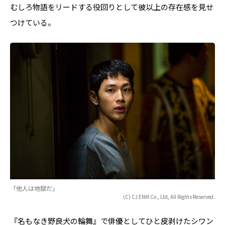
むしろ物語をリードする役回りとして彼以上の存在感を見せ
つけている。
「他人は地獄だ」
(C) CJ ENM Co., Ltd, All Rights Reserved.
『名もなき野良犬の輪舞』で俳優としてひと皮剥けたシワン