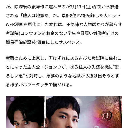
が、除隊後の復帰作に選んだのが2月13日(土)深夜から放送
される「他人は地獄だ」だ。累計8億PVを記録した大ヒット
WEB漫画を原作にした本作は、不気味な人物ばかりが暮らす
考試院(コシウォン※お金のない学生や日雇い労働者向けの
簡易宿泊施設)を舞台にしたサスペンス。
就職のために上京し、町はずれにある古びた考試院に住むこ
とになった主人公・ジョンウが、ある住人の失踪を機に"恐
ろしい悪"と対峙し、悪夢のような地獄から抜け出そうとす
る様子がホラータッチで描かれる。