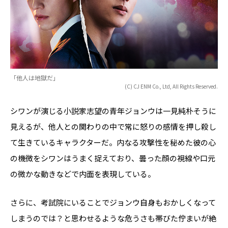
「他人は地獄だ」
(C) CJ ENM Co., Ltd, All Rights Reserved.
シワンが演じる小説家志望の青年ジョンウは一見純朴そうに
見えるが、他人との関わりの中で常に怒りの感情を押し殺し
て生きているキャラクターだ。内なる攻撃性を秘めた彼の心
の機微をシワンはうまく捉えており、曇った顔の視線や口元
の微かな動きなどで内面を表現している。
さらに、考試院にいることでジョンウ自身もおかしくなって
しまうのでは？と思わせるような危うさも帯びた佇まいが絶