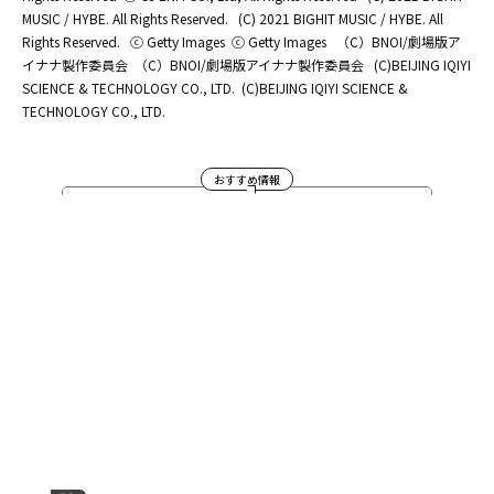
MUSIC / HYBE. All Rights Reserved.
(C) 2021 BIGHIT MUSIC / HYBE. All
Rights Reserved.
ⓒ Getty Images
ⓒ Getty Images
（C）BNOI/劇場版ア
イナナ製作委員会
（C）BNOI/劇場版アイナナ製作委員会
(C)BEIJING IQIYI
SCIENCE & TECHNOLOGY CO., LTD.
(C)BEIJING IQIYI SCIENCE &
TECHNOLOGY CO., LTD.
おすすめ情報