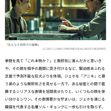
『名もなき野良犬の輪舞』
(C) 2017 CJ E&M CORPORATION ALL RIGHTS RESERVED
拳銃を見て「これ本物か？」と無邪気に喜んだかと思いき
や、その銃を相手の眉間に突き付けるなど、緊迫感あふれる
芝居で予測不能な狂犬ぶりを体現。ジェホを「アニキ」と慕
う弟のような無邪気さを見せる一方で、ある秘密との間で葛
藤するシリアスな表情を垣間見せたりと、いくつもの顔を使
い分けるシワン。その表情豊かな佇まいは、ジェホを演じる
韓国を代表する名優ソル・ギョングに一歩も引けを取らず、