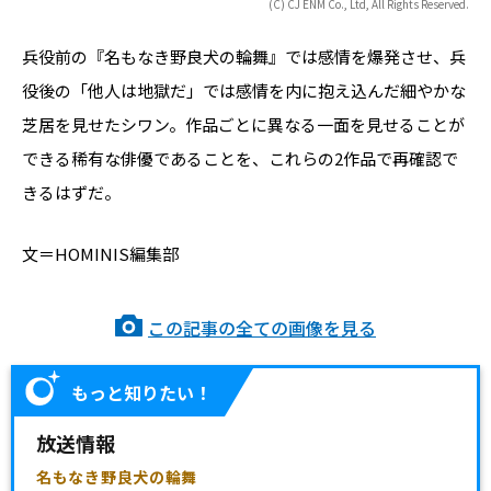
(C) CJ ENM Co., Ltd, All Rights Reserved.
兵役前の『名もなき野良犬の輪舞』では感情を爆発させ、兵
役後の「他人は地獄だ」では感情を内に抱え込んだ細やかな
芝居を見せたシワン。作品ごとに異なる一面を見せることが
できる稀有な俳優であることを、これらの2作品で再確認で
きるはずだ。
文＝HOMINIS編集部
この記事の全ての画像を見る
もっと知りたい！
放送情報
名もなき野良犬の輪舞