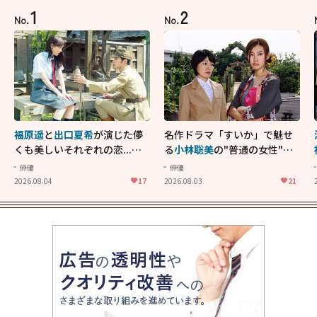
1
2
No.
No.
福原遥
と
出口夏希
が演じた儚
名作ドラマ「すいか」で魅せ
くも美しいそれぞれの恋...生
る
小林聡美
の"普通の女性"が
きることの尊さを教えてくれ
大人に刺さる...映画「かもめ
俳優
俳優
た映画「あの花が咲く丘で、
食堂」にも通じる静かな芝居
2026.08.04
17
2026.08.03
21
君とまた出会えたら。」