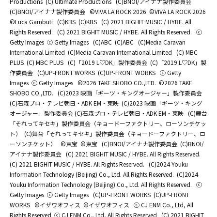
Productions
(C) Ultimate Productions
(C)BNOI/アイナナ製作委員会
(C)BNOI/アイナナ製作委員会
©️VIVA LA ROCK 2026
©️VIVA LA ROCK 2026
©Luca Gambuti
(C)KBS
(C)KBS
(C) 2021 BIGHIT MUSIC / HYBE. All
Rights Reserved.
(C) 2021 BIGHIT MUSIC / HYBE. All Rights Reserved.
ⓒ
Getty Images
ⓒ Getty Images
(C)ABC
(C)ABC
(C)Media Caravan
International Limited
(C)Media Caravan International Limited
(C) MBC
PLUS
(C) MBC PLUS
(C)「2019 L♡DK」製作委員会
(C)「2019 L♡DK」製
作委員会
(C)UP-FRONT WORKS
(C)UP-FRONT WORKS
ⓒ Getty
Images
ⓒ Getty Images
©2026 TAKE SHOBO CO.,LTD.
©2026 TAKE
SHOBO CO.,LTD.
(C)2023 映画「ギーツ・キングオージャー」製作委員会
(C)石森プロ・テレビ朝日・ADK EM・東映
(C)2023 映画「ギーツ・キング
オージャー」製作委員会 (C)石森プロ・テレビ朝日・ADK EM・東映
(C)舞台
「それってキセキ」製作委員会（キョードーファクトリー、ローソンチケッ
ト）
(C)舞台「それってキセキ」製作委員会（キョードーファクトリー、ロ
ーソンチケット）
©東宝
©東宝
(C)BNOI/アイナナ製作委員会
(C)BNOI/
アイナナ製作委員会
(C) 2021 BIGHIT MUSIC / HYBE. All Rights Reserved.
(C) 2021 BIGHIT MUSIC / HYBE. All Rights Reserved.
(C)2024 Youku
Information Technology (Beijing) Co., Ltd. All Rights Reserved.
(C)2024
Youku Information Technology (Beijing) Co., Ltd. All Rights Reserved.
ⓒ
Getty Images
ⓒ Getty Images
(C)UP-FRONT WORKS
(C)UP-FRONT
WORKS
©イザワオフィス
©イザワオフィス
ⓒ CJ ENM Co., Ltd, All
Rights Reserved
ⓒ CJ ENM Co., Ltd, All Rights Reserved
(C) 2021 BIGHIT