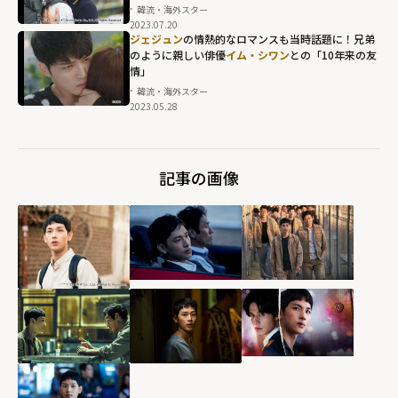
韓流・海外スター
2023.07.20
ジェジュン
の情熱的なロマンスも当時話題に！兄弟
のように親しい俳優
イム・シワン
との「10年来の友
情」
韓流・海外スター
2023.05.28
記事の画像