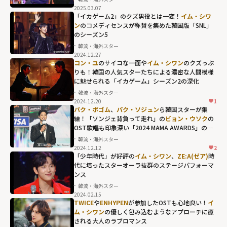
width="304"
2025.03.07
「イカゲーム2」のクズ男役とは一変！
イム・シワ
height="203"
ン
のコメディセンスが称賛を集めた韓国版「SNL」
loading="lazy"
のシーズン5
fetchpriority="h
韓流・海外スター
igh">
2024.12.27
コン・ユ
のサイコな一面や
イム・シワン
のクズっぷ
りも！韓国の人気スターたちによる濃密な人間模様
に魅せられる「イカゲーム」シーズン2の深化
韓流・海外スター
2024.12.20
1
パク・ボゴム
、
パク・ソジュン
ら韓国スターが集
結！「ソンジェ背負って走れ」の
ビョン・ウソク
の
OST歌唱も印象深い「2024 MAMA AWARDS」の名
場面
韓流・海外スター
2024.12.12
2
「少年時代」が好評の
イム・シワン
、
ZE:A(ゼア)
時
代に培ったスターオーラ抜群のステージパフォーマ
ンス
韓流・海外スター
2024.02.15
TWICE
や
ENHYPEN
が参加したOSTも心地良い！
イ
ム・シワン
の優しく包み込むようなアプローチに癒
される大人のラブロマンス