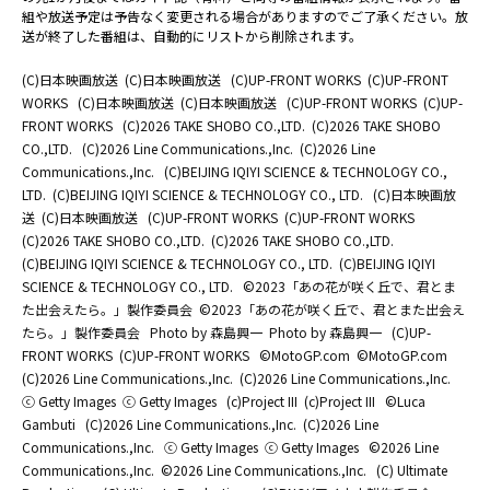
組や放送予定は予告なく変更される場合がありますのでご了承ください。放
送が終了した番組は、自動的にリストから削除されます。
(C)日本映画放送
(C)日本映画放送
(C)UP-FRONT WORKS
(C)UP-FRONT
WORKS
(C)日本映画放送
(C)日本映画放送
(C)UP-FRONT WORKS
(C)UP-
FRONT WORKS
(C)2026 TAKE SHOBO CO.,LTD.
(C)2026 TAKE SHOBO
CO.,LTD.
(C)2026 Line Communications.,Inc.
(C)2026 Line
Communications.,Inc.
(C)BEIJING IQIYI SCIENCE & TECHNOLOGY CO.,
LTD.
(C)BEIJING IQIYI SCIENCE & TECHNOLOGY CO., LTD.
(C)日本映画放
送
(C)日本映画放送
(C)UP-FRONT WORKS
(C)UP-FRONT WORKS
(C)2026 TAKE SHOBO CO.,LTD.
(C)2026 TAKE SHOBO CO.,LTD.
(C)BEIJING IQIYI SCIENCE & TECHNOLOGY CO., LTD.
(C)BEIJING IQIYI
SCIENCE & TECHNOLOGY CO., LTD.
©2023「あの花が咲く丘で、君とま
た出会えたら。」製作委員会
©2023「あの花が咲く丘で、君とまた出会え
たら。」製作委員会
Photo by 森島興一
Photo by 森島興一
(C)UP-
FRONT WORKS
(C)UP-FRONT WORKS
©MotoGP.com
©MotoGP.com
(C)2026 Line Communications.,Inc.
(C)2026 Line Communications.,Inc.
ⓒ Getty Images
ⓒ Getty Images
(c)Project III
(c)Project III
©Luca
Gambuti
(C)2026 Line Communications.,Inc.
(C)2026 Line
Communications.,Inc.
ⓒ Getty Images
ⓒ Getty Images
©2026 Line
Communications.,Inc.
©2026 Line Communications.,Inc.
(C) Ultimate