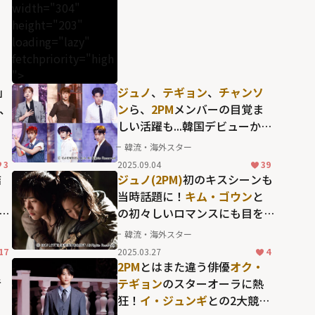
width="304"
height="203"
loading="lazy"
fetchpriority="high
">
」
ジュノ
、
テギョン
、
チャンソ
、
ン
ら、
2PM
メンバーの目覚ま
しい活躍も...韓国デビューから
と
17周年を迎えたグループの足
韓流・海外スター
跡
3
2025.09.04
39
結
ジュノ(2PM)
初のキスシーンも
ト
当時話題に！
キム・ゴウン
と
した
の初々しいロマンスにも目を
気
奪われる約10年前の時代劇
韓流・海外スター
「メモリーズ 追憶の剣」
17
2025.03.27
4
と
2PM
とはまた違う俳優
オク・
者
テギョン
のスターオーラに熱
狂！
イ・ジュンギ
との2大競演