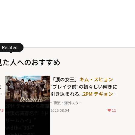
Related
見た人へのおすすめ
「涙の女王」
キム・スヒョン
火
"ブレイク前"の初々しい輝きに
キ
引き込まれる...
2PM テギョン
r
ら豪華共演の青春名作「ドリ
韓流・海外スター
2PM テギョンら豪華
ームハイ」
5
2026.08.04
11
共演の青春名作「ド
リームハイ」"
width="304"
height="203"