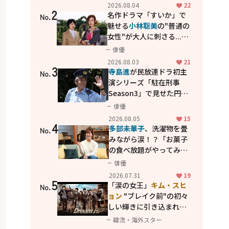
花が咲く丘で、君とまた出
2026.08.04
22
2
会えたら。」
名作ドラマ「すいか」で
No.
魅せる
小林聡美
の"普通の
女性"が大人に刺さる...映
画「かもめ食堂」にも通
俳優
じる静かな芝居
2026.08.03
21
3
寺島進
が民放連ドラ初主
No.
演シリーズ「駐在刑事
Season3」で見せた円熟
の演技
俳優
2026.08.05
15
4
多部未華子
、洗濯物を畳
No.
みながら涙！？「お菓子
の食べ放題がやってみた
い」ハンディファン4台の
俳優
暑さ対策も明かす
2026.07.31
19
5
「涙の女王」
キム・スヒ
No.
ョン
"ブレイク前"の初々
しい輝きに引き込まれ
る...
2PM テギョン
ら豪華
韓流・海外スター
共演の青春名作「ドリー