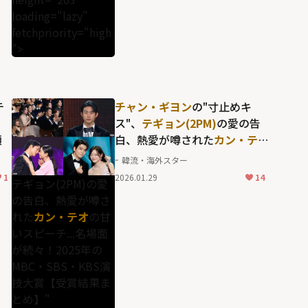
loading="lazy"
fetchpriority="high
">
テ
チャン・ギヨン
の"寸止めキ
る
ス"、
テギョン(2PM)
の愛の告
顔
白、熱愛が噂された
カン・テ
オ
の甘いスピーチ...名場面が
韓流・海外スター
続々！2025年のMBC・SBS・
1
2026.01.29
14
テギョン(2PM)の愛
KBS演技大賞【受賞結果まと
の告白、熱愛が噂さ
め】
れた
カン・テオ
の甘
いスピーチ...名場面
が続々！2025年の
MBC・SBS・KBS演
技大賞【受賞結果ま
とめ】"