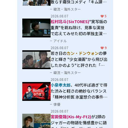
散らす痛快コメディ「キム課長
とソ理事～Bravo! Your Life
韓流・海外スター
～」
2026.08.07
5
松村北斗(SixTONES)
"実写版の
重責"を跳ね除け、見事な演技
で応えてみせた初の単独主演映
画「秒速5センチメートル」
アイドル
2026.08.07
9
若き日の
カン・ドンウォン
の儚
さと輝き "少女漫画"から飛び出
したかのよう"と評された「オ
オカミの誘惑」
韓流・海外スター
2026.08.07
小泉孝太郎
、40代半ば過ぎで得
た渋みと軽さの絶妙なバランス
「精神分析医 氷室想介の事件簿
３」で見せる進化
俳優
2026.08.07
宮田俊哉(Kis-My-Ft2)
が2頭の
ジャガーの物語を情感豊かに語