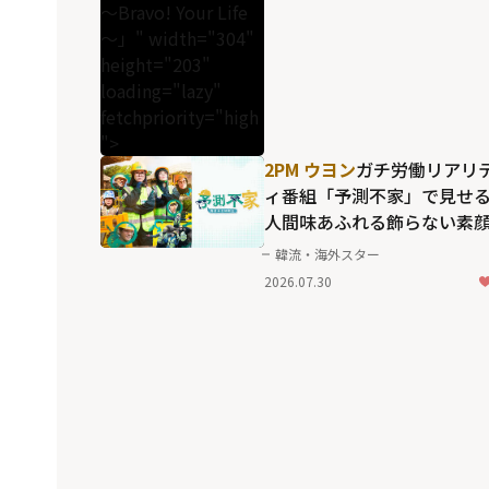
～Bravo! Your Life
～」" width="304"
height="203"
loading="lazy"
fetchpriority="high
">
2PM ウヨン
ガチ労働リアリ
ィ番組「予測不家」で見せ
人間味あふれる飾らない素
韓流・海外スター
2026.07.30