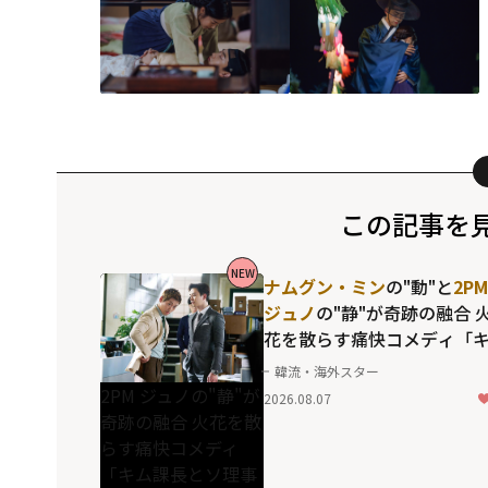
この記事を
NEW
ナムグン・ミン
の"動"と
2PM
ジュノ
の"静"が奇跡の融合 
花を散らす痛快コメディ「
ム課長とソ理事～Bravo! You
韓流・海外スター
Life～」
2PM ジュノの"静"が
2026.08.07
奇跡の融合 火花を散
らす痛快コメディ
「キム課長とソ理事