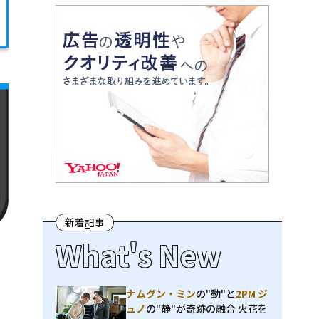
新着記事
What's New
ナムグン・ミン
の"動"と
2PM ジ
ュノ
の"静"が奇跡の融合 火花を