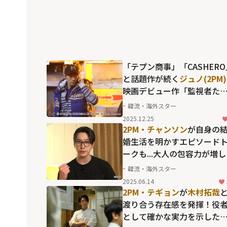
「テプン商事」「CASHERO
と話題作が続く
ジュノ(2PM)
映画デビュー作「監視者た
ち」から際立っていた俳優
韓流・海外スター
しての高いポテンシャル
2025.12.25
2PM・チャンソン
が自身の
婚生活を明かすエピソード
ークも...大人の包容力が増
「
2PM
のセクシー担当」の
韓流・海外スター
になる近況
2025.06.14
2PM・テギョン
が
木村拓哉
渡り合う存在感を発揮！役
として確かな実力を示した