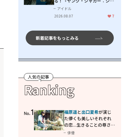
る！『ヤング・ジャガー：ジャ
ングル王への道』『ジャガーと
アイドル
ウミガメの物語：熱帯林の守護
2026.08.07
7
神』で見せるナレーションの妙
新着記事をもっとみる
人気の記事
Ranking
1
福原遥
と
出口夏希
が演じ
No.
た儚くも美しいそれぞれ
の恋...生きることの尊さを
教えてくれた映画「あの
俳優