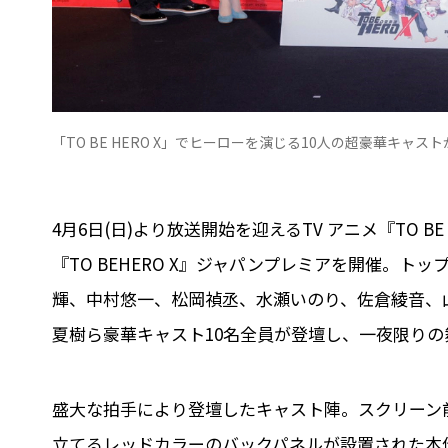
「TO BE HERO X」でヒーローを演じる10⼈の超豪華キャ
4⽉6⽇(⽇)より放送開始を迎えるTV アニメ『TO B
『TO BEHERO X』ジャパンプレミアを開催。
輝、中村悠⼀、松岡禎丞、⽔瀬いのり、佐倉綾⾳、
夏樹ら豪華キャスト10名全員が登壇し、⼀夜限り
盛⼤な拍⼿により登壇したキャスト陣。スクリーン
⽴てるレッドカラーのバックパネルが設置された本