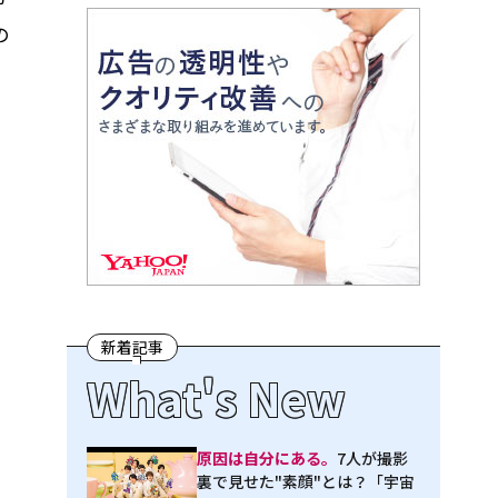
の
新着記事
What's New
原因は自分にある。
7人が撮影
裏で見せた"素顔"とは？「宇宙