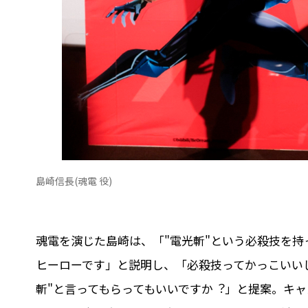
島崎信⻑(魂電 役)
魂電を演じた島崎は、「"電光斬"という必殺技を
ヒーローです」と説明し、「必殺技ってかっこいいじ
斬"と⾔ってもらってもいいですか︖」と提案。キ