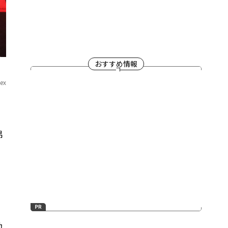
おすすめ情報
lex
昂
き
動