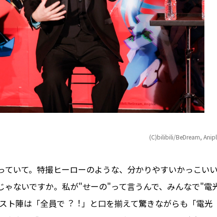
(C)bilibili/BeDream, Anip
持っていて。特撮ヒーローのような、分かりやすいかっこい
ゃないですか。私が"せーの"って⾔うんで、みんなで"電
ャスト陣は「全員で︖︕」と⼝を揃えて驚きながらも「電光