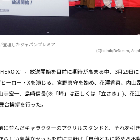
ストが登壇したジャパンプレミア
(C)bilibili/BeDream, Anip
E HERO X』。放送開始を⽬前に期待が⾼まる中、3⽉29⽇に
トップヒーロー・Xを演じる、宮野真守を始め、花澤⾹菜、内⼭
⼭寺宏⼀、島崎信⻑(※「崎」は正しくは「立さき」)、花江
の舞台挨拶を⾏った。
前に並んだキャラクターのアクリルスタンドと、それを引
作らしい豪華なセットを前に宮野は「⾃他ともに認める不