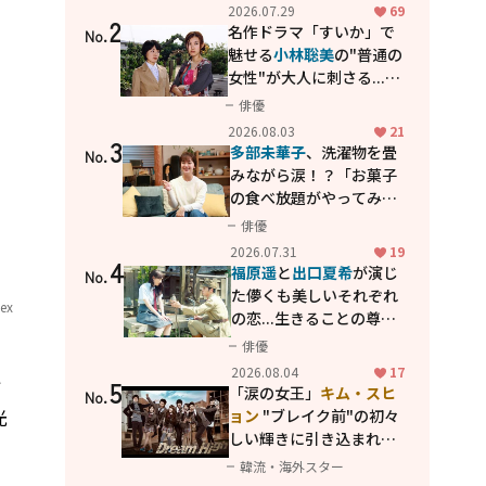
カッコよさが詰まった
2026.07.29
69
2
「西部警察 PART-II」
名作ドラマ「すいか」で
No.
魅せる
小林聡美
の"普通の
女性"が大人に刺さる...映
画「かもめ食堂」にも通
俳優
じる静かな芝居
2026.08.03
21
3
多部未華子
、洗濯物を畳
No.
みながら涙！？「お菓子
の食べ放題がやってみた
い」ハンディファン4台の
俳優
暑さ対策も明かす
2026.07.31
19
4
福原遥
と
出口夏希
が演じ
No.
た儚くも美しいそれぞれ
lex
の恋...生きることの尊さ
を教えてくれた映画「あ
俳優
の花が咲く丘で、君とま
2026.08.04
17
い
5
た出会えたら。」
「涙の女王」
キム・スヒ
No.
光
ョン
"ブレイク前"の初々
しい輝きに引き込まれ
る...
2PM テギョン
ら豪華
韓流・海外スター
共演の青春名作「ドリー