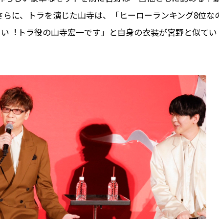
。さらに、トラを演じた⼭寺は、「ヒーローランキング8位な
さい︕トラ役の⼭寺宏⼀です」と⾃⾝の⾐装が宮野と似てい