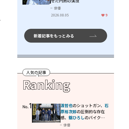
せた円熟の演技
俳優
も
2026.08.05
9
す
新着記事をもっとみる
人気の記事
Ranking
1
渡哲也
のショットガン、
石
No.
原裕次郎
の圧倒的な存在
感、
舘ひろし
のバイクア
クション！"大門軍団"の
俳優