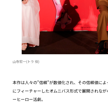
⼭寺宏⼀(トラ 役)
本作は⼈々の"信頼"が数値化され、その信頼値に
にフィーチャーしたオムニバス形式で展開されなが
ーヒーロー活劇。