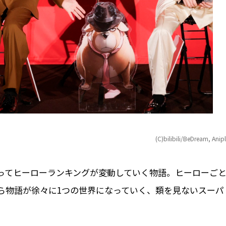
(C)bilibili/BeDream, Anip
よってヒーローランキングが変動していく物語。ヒーローご
ら物語が徐々に1つの世界になっていく、類を⾒ないスーパ