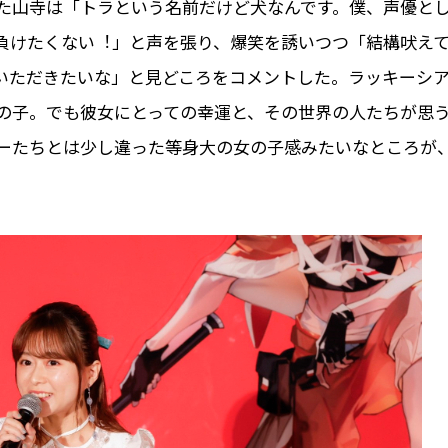
た⼭寺は「トラという名前だけど⽝なんです。僕、声優と
負けたくない︕」と声を張り、爆笑を誘いつつ「結構吠え
いただきたいな」と⾒どころをコメントした。ラッキーシ
の⼦。でも彼⼥にとっての幸運と、その世界の⼈たちが思
ーたちとは少し違った等⾝⼤の⼥の⼦感みたいなところが