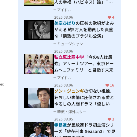
人の幸福（ハピネス）論」THE
MAKING
アイドル
2026.08.06
4
美空ひばり
の圧巻の歌唱がよみ
がえる 約5万人を動員した貴重
な「情熱のブラジル公演」
ミュージシャン
2026.08.06
私立恵比寿中学
「今の8人は最
強」アリーナツアー、東京ドー
ムへ...ファミリーと目指す未来
アイドル
lex
2026.08.06
16
ソン・ジュンギ
の切ない視線、
狂おしい表情に圧倒される――愛と
と
ゆるしの人間ドラマ「優しい
男」
韓流・海外スター
2026.08.05
2
寺島進
が民放連ドラ初主演シリ
ーズ「駐在刑事 Season3」で見