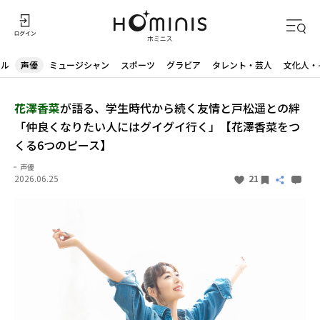
ドル
声優
ミュージシャン
スポーツ
グラビア
タレント・芸人
文化人・
花澤香菜
が語る、学生時代から続く友情と戸松遥との絆
「仲良くなりたい人にはグイグイ行く」【花澤香菜をつ
くる6つのピース】
声優
2026.06.25
21