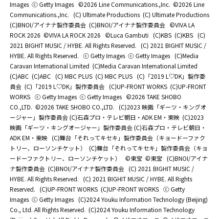
Images
ⓒ Getty Images
©2026 Line Communications.,Inc.
©2026 Line
Communications.,Inc.
(C) Ultimate Productions
(C) Ultimate Productions
(C)BNOI/アイナナ製作委員会
(C)BNOI/アイナナ製作委員会
©️VIVA LA
ROCK 2026
©️VIVA LA ROCK 2026
©Luca Gambuti
(C)KBS
(C)KBS
(C)
2021 BIGHIT MUSIC / HYBE. All Rights Reserved.
(C) 2021 BIGHIT MUSIC /
HYBE. All Rights Reserved.
ⓒ Getty Images
ⓒ Getty Images
(C)Media
Caravan International Limited
(C)Media Caravan International Limited
(C)ABC
(C)ABC
(C) MBC PLUS
(C) MBC PLUS
(C)「2019 L♡DK」製作委
員会
(C)「2019 L♡DK」製作委員会
(C)UP-FRONT WORKS
(C)UP-FRONT
WORKS
ⓒ Getty Images
ⓒ Getty Images
©2026 TAKE SHOBO
CO.,LTD.
©2026 TAKE SHOBO CO.,LTD.
(C)2023 映画「ギーツ・キングオ
ージャー」製作委員会 (C)石森プロ・テレビ朝日・ADK EM・東映
(C)2023
映画「ギーツ・キングオージャー」製作委員会 (C)石森プロ・テレビ朝日・
ADK EM・東映
(C)舞台「それってキセキ」製作委員会（キョードーファク
トリー、ローソンチケット）
(C)舞台「それってキセキ」製作委員会（キョ
ードーファクトリー、ローソンチケット）
©東宝
©東宝
(C)BNOI/アイナ
ナ製作委員会
(C)BNOI/アイナナ製作委員会
(C) 2021 BIGHIT MUSIC /
HYBE. All Rights Reserved.
(C) 2021 BIGHIT MUSIC / HYBE. All Rights
Reserved.
(C)UP-FRONT WORKS
(C)UP-FRONT WORKS
ⓒ Getty
Images
ⓒ Getty Images
(C)2024 Youku Information Technology (Beijing)
Co., Ltd. All Rights Reserved.
(C)2024 Youku Information Technology