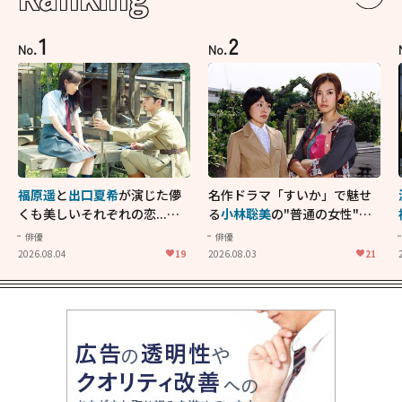
1
2
No.
No.
福原遥
と
出口夏希
が演じた儚
名作ドラマ「すいか」で魅せ
くも美しいそれぞれの恋...生
る
小林聡美
の"普通の女性"が
きることの尊さを教えてくれ
大人に刺さる...映画「かもめ
俳優
俳優
た映画「あの花が咲く丘で、
食堂」にも通じる静かな芝居
2026.08.04
19
2026.08.03
21
君とまた出会えたら。」