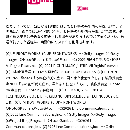
このサイトでは、当日から1週間分はEPGと同等の番組情報が表示され、そ
の先1か月後まではガイド誌（有料）と同等の番組情報が表示されます。番
組や放送予定は予告なく変更される場合がありますのでご了承ください。放
送が終了した番組は、自動的にリストから削除されます。
(C)UP-FRONT WORKS
(C)UP-FRONT WORKS
ⓒ Getty Images
ⓒ Getty
Images
©MotoGP.com
©MotoGP.com
(C) 2021 BIGHIT MUSIC / HYBE.
All Rights Reserved.
(C) 2021 BIGHIT MUSIC / HYBE. All Rights Reserved.
(C)日本映画放送
(C)日本映画放送
(C)UP-FRONT WORKS
(C)UP-FRONT
WORKS
©2023「あの花が咲く丘で、君とまた出会えたら。」製作委員会
©2023「あの花が咲く丘で、君とまた出会えたら。」製作委員会
Photo
by 森島興一
Photo by 森島興一
(C)BEIJING IQIYI SCIENCE &
TECHNOLOGY CO., LTD.
(C)BEIJING IQIYI SCIENCE & TECHNOLOGY CO.,
LTD.
(C)UP-FRONT WORKS
(C)UP-FRONT WORKS
©MotoGP.com
©MotoGP.com
(C)2026 Line Communications.,Inc.
(C)2026 Line Communications.,Inc.
ⓒ Getty Images
ⓒ Getty Images
(c)Project III
(c)Project III
©Luca Gambuti
(C)2026 Line
Communications.,Inc.
(C)2026 Line Communications.,Inc.
ⓒ Getty