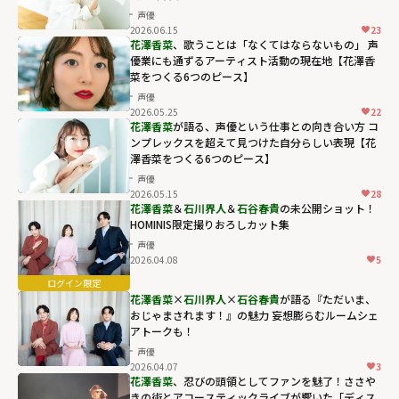
声優
2026.06.15
23
花澤香菜
、歌うことは「なくてはならないもの」 声
優業にも通ずるアーティスト活動の現在地【花澤香
菜をつくる6つのピース】
声優
2026.05.25
22
花澤香菜
が語る、声優という仕事との向き合い方 コ
ンプレックスを超えて見つけた自分らしい表現【花
澤香菜をつくる6つのピース】
声優
2026.05.15
28
花澤香菜
＆
石川界人
＆
石谷春貴
の未公開ショット！
HOMINIS限定撮りおろしカット集
声優
2026.04.08
5
花澤香菜
×
石川界人
×
石谷春貴
が語る『ただいま、
おじゃまされます！』の魅力 妄想膨らむルームシェ
アトークも！
声優
2026.04.07
3
花澤香菜
、忍びの頭領としてファンを魅了！ささや
きの術とアコースティックライブが響いた「ディス