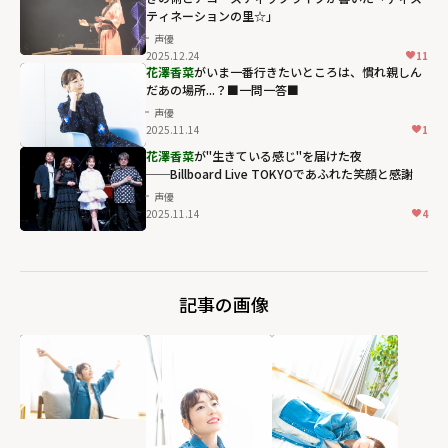
ティネーションの里☆」
声優
2025.12.24
11
花澤香菜
がいま一番行きたいところは、慣れ親しん
だあの場所...？■一問一答■
声優
2025.11.14
1
花澤香菜
が"生きている感じ"を届けた夜
──Billboard Live TOKYOであふれた笑顔と感謝
声優
2025.11.14
4
記事の画像