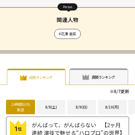
Person
関連人物
#花澤 香菜
週間ランキング
日別ランキング
※
8/7
更新
24時間以内
8/8(土)
8/9(日)
8/10(月)
放送
がんばって、がんばらない 【2ヶ月
1
位
連続 演技で魅せる“ハロプロ”の世界】