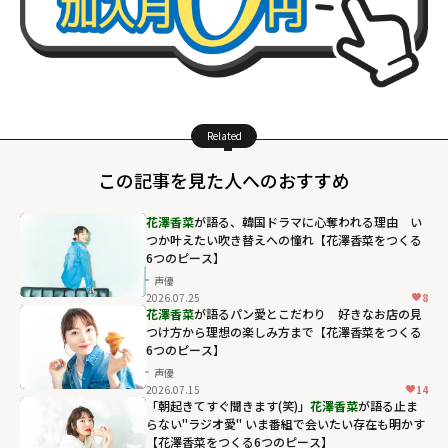
Related
この記事を見た人へのおすすめ
花澤香菜
が語る、韓国ドラマに心奪われる理由 い
つか叶えたい吹き替えへの憧れ【花澤香菜をつくる
6つのピース】
声優
2026.07.25
8
花澤香菜
が語るパン愛とこだわり 好きなお店の見
つけ方から理想の楽しみ方まで【花澤香菜をつくる
6つのピース】
声優
2026.07.15
14
「朝起きてすぐ聞きます(笑)」
花澤香菜
が語る止ま
らない"ラジオ愛" いま番組で会いたい存在も明かす
【花澤香菜をつくる6つのピース】