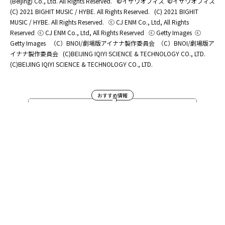
(Beijing) Co., Ltd. All Rights Reserved.
©イザワオフィス
©イザワオフィス
(C) 2021 BIGHIT MUSIC / HYBE. All Rights Reserved.
(C) 2021 BIGHIT
MUSIC / HYBE. All Rights Reserved.
ⓒ CJ ENM Co., Ltd, All Rights
Reserved
ⓒ CJ ENM Co., Ltd, All Rights Reserved
ⓒ Getty Images
ⓒ
Getty Images
（C）BNOI/劇場版アイナナ製作委員会
（C）BNOI/劇場版ア
イナナ製作委員会
(C)BEIJING IQIYI SCIENCE & TECHNOLOGY CO., LTD.
(C)BEIJING IQIYI SCIENCE & TECHNOLOGY CO., LTD.
おすすめ情報