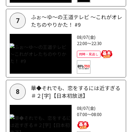
ふぉ～ゆ～の王道テレビ ～これがオレ
7
たちのやりかた！ #9
08/07(金)
22:00～22:30
同時・見逃し
華◆それでも、恋をするには近すぎる
8
＃２[字]【日本初放送】
08/07(金)
07:00～08:00