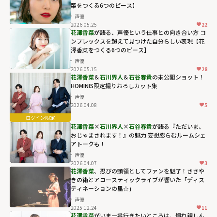
菜をつくる6つのピース】
声優
2026.05.25
22
花澤香菜
が語る、声優という仕事との向き合い方 コ
ンプレックスを超えて見つけた自分らしい表現【花
澤香菜をつくる6つのピース】
声優
2026.05.15
28
花澤香菜
＆
石川界人
＆
石谷春貴
の未公開ショット！
HOMINIS限定撮りおろしカット集
声優
2026.04.08
5
花澤香菜
×
石川界人
×
石谷春貴
が語る『ただいま、
おじゃまされます！』の魅力 妄想膨らむルームシェ
アトークも！
声優
2026.04.07
3
花澤香菜
、忍びの頭領としてファンを魅了！ささや
きの術とアコースティックライブが響いた「ディス
ティネーションの里☆」
声優
2025.12.24
11
花澤香菜
がいま一番行きたいところは、慣れ親しん