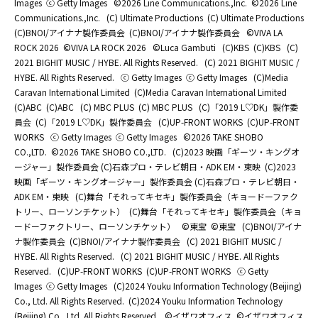
Images
ⓒ Getty Images
©2026 Line Communications.,Inc.
©2026 Line
Communications.,Inc.
(C) Ultimate Productions
(C) Ultimate Productions
(C)BNOI/アイナナ製作委員会
(C)BNOI/アイナナ製作委員会
©️VIVA LA
ROCK 2026
©️VIVA LA ROCK 2026
©Luca Gambuti
(C)KBS
(C)KBS
(C)
2021 BIGHIT MUSIC / HYBE. All Rights Reserved.
(C) 2021 BIGHIT MUSIC /
HYBE. All Rights Reserved.
ⓒ Getty Images
ⓒ Getty Images
(C)Media
Caravan International Limited
(C)Media Caravan International Limited
(C)ABC
(C)ABC
(C) MBC PLUS
(C) MBC PLUS
(C)「2019 L♡DK」製作委
員会
(C)「2019 L♡DK」製作委員会
(C)UP-FRONT WORKS
(C)UP-FRONT
WORKS
ⓒ Getty Images
ⓒ Getty Images
©2026 TAKE SHOBO
CO.,LTD.
©2026 TAKE SHOBO CO.,LTD.
(C)2023 映画「ギーツ・キングオ
ージャー」製作委員会 (C)石森プロ・テレビ朝日・ADK EM・東映
(C)2023
映画「ギーツ・キングオージャー」製作委員会 (C)石森プロ・テレビ朝日・
ADK EM・東映
(C)舞台「それってキセキ」製作委員会（キョードーファク
トリー、ローソンチケット）
(C)舞台「それってキセキ」製作委員会（キョ
ードーファクトリー、ローソンチケット）
©東宝
©東宝
(C)BNOI/アイナ
ナ製作委員会
(C)BNOI/アイナナ製作委員会
(C) 2021 BIGHIT MUSIC /
HYBE. All Rights Reserved.
(C) 2021 BIGHIT MUSIC / HYBE. All Rights
Reserved.
(C)UP-FRONT WORKS
(C)UP-FRONT WORKS
ⓒ Getty
Images
ⓒ Getty Images
(C)2024 Youku Information Technology (Beijing)
Co., Ltd. All Rights Reserved.
(C)2024 Youku Information Technology
(Beijing) Co., Ltd. All Rights Reserved.
©イザワオフィス
©イザワオフィス