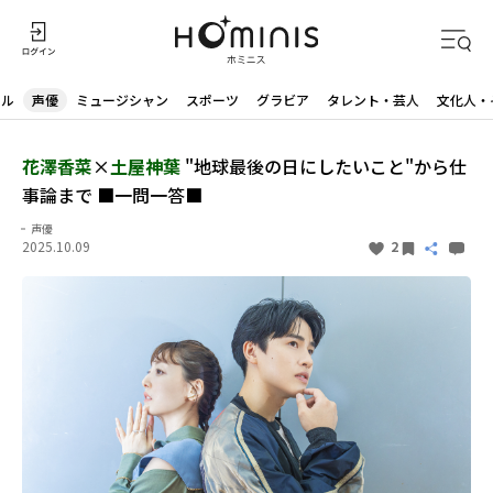
ドル
声優
ミュージシャン
スポーツ
グラビア
タレント・芸人
文化人・
花澤香菜
×
土屋神葉
"地球最後の日にしたいこと"から仕
事論まで ■一問一答■
声優
2025.10.09
2