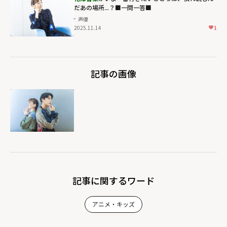
だあの場所...？■一問一答■
声優
2025.11.14
1
記事の画像
記事に関するワード
アニメ・キッズ