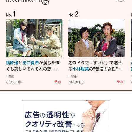
1
2
No.
No.
福原遥
と
出口夏希
が演じた儚
名作ドラマ「すいか」で魅せ
くも美しいそれぞれの恋...生
る
小林聡美
の"普通の女性"が
きることの尊さを教えてくれ
大人に刺さる...映画「かもめ
俳優
俳優
た映画「あの花が咲く丘で、
食堂」にも通じる静かな芝居
2026.08.04
19
2026.08.03
21
君とまた出会えたら。」