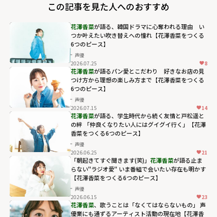
この記事を見た人へのおすすめ
花澤香菜
が語る、韓国ドラマに心奪われる理由 い
つか叶えたい吹き替えへの憧れ【花澤香菜をつくる
6つのピース】
声優
2026.07.25
8
花澤香菜
が語るパン愛とこだわり 好きなお店の見
つけ方から理想の楽しみ方まで【花澤香菜をつくる
6つのピース】
声優
2026.07.15
14
花澤香菜
が語る、学生時代から続く友情と戸松遥と
の絆 「仲良くなりたい人にはグイグイ行く」【花澤
香菜をつくる6つのピース】
声優
2026.06.25
21
「朝起きてすぐ聞きます(笑)」
花澤香菜
が語る止ま
らない"ラジオ愛" いま番組で会いたい存在も明かす
【花澤香菜をつくる6つのピース】
声優
2026.06.15
23
花澤香菜
、歌うことは「なくてはならないもの」 声
優業にも通ずるアーティスト活動の現在地【花澤香