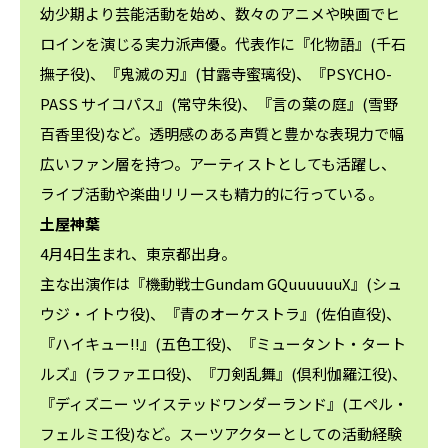
幼少期より芸能活動を始め、数々のアニメや映画でヒ
ロインを演じる実力派声優。代表作に『化物語』(千石
撫子役)、『鬼滅の刃』(甘露寺蜜璃役)、『PSYCHO-
PASS サイコパス』(常守朱役)、『言の葉の庭』(雪野
百香里役)など。透明感のある声質と豊かな表現力で幅
広いファン層を持つ。アーティストとしても活躍し、
ライブ活動や楽曲リリースも精力的に行っている。
土屋神葉
4月4日生まれ、東京都出身。
主な出演作は『機動戦士Gundam GQuuuuuuX』(シュ
ウジ・イトウ役)、『青のオーケストラ』(佐伯直役)、
『ハイキュー!!』(五色工役)、『ミュータント・タート
ルズ』(ラファエロ役)、『刀剣乱舞』(倶利伽羅江役)、
『ディズニー ツイステッドワンダーランド』(エペル・
フェルミエ役)など。スーツアクターとしての活動経験