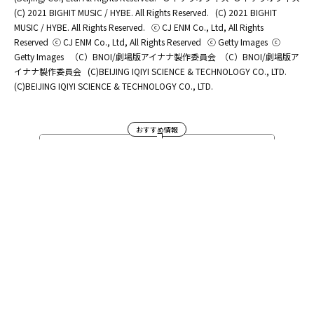
(C) 2021 BIGHIT MUSIC / HYBE. All Rights Reserved.
(C) 2021 BIGHIT
MUSIC / HYBE. All Rights Reserved.
ⓒ CJ ENM Co., Ltd, All Rights
Reserved
ⓒ CJ ENM Co., Ltd, All Rights Reserved
ⓒ Getty Images
ⓒ
Getty Images
（C）BNOI/劇場版アイナナ製作委員会
（C）BNOI/劇場版ア
イナナ製作委員会
(C)BEIJING IQIYI SCIENCE & TECHNOLOGY CO., LTD.
(C)BEIJING IQIYI SCIENCE & TECHNOLOGY CO., LTD.
おすすめ情報