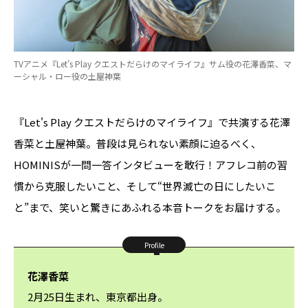
TVアニメ『Let’s Play クエストだらけのマイライフ』サム役の花澤香菜、マ
ーシャル・ロー役の土屋神葉
『Let's Play クエストだらけのマイライフ』で共演する花澤
香菜と土屋神葉。普段は見られない素顔に迫るべく、
HOMINISが一問一答インタビューを敢行！アフレコ前の習
慣から克服したいこと、そして“世界滅亡の日にしたいこ
と”まで、笑いと驚きにあふれる本音トークをお届けする。
Profile
花澤香菜
2月25日生まれ、東京都出身。