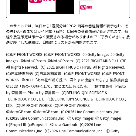
このサイトでは、当日から1週間分はEPGと同等の番組情報が表示され、そ
の先1か月後まではガイド誌（有料）と同等の番組情報が表示されます。番
組や放送予定は予告なく変更される場合がありますのでご了承ください。放
送が終了した番組は、自動的にリストから削除されます。
(C)UP-FRONT WORKS
(C)UP-FRONT WORKS
ⓒ Getty Images
ⓒ Getty
Images
©MotoGP.com
©MotoGP.com
(C) 2021 BIGHIT MUSIC / HYBE.
All Rights Reserved.
(C) 2021 BIGHIT MUSIC / HYBE. All Rights Reserved.
(C)日本映画放送
(C)日本映画放送
(C)UP-FRONT WORKS
(C)UP-FRONT
WORKS
©2023「あの花が咲く丘で、君とまた出会えたら。」製作委員会
©2023「あの花が咲く丘で、君とまた出会えたら。」製作委員会
Photo
by 森島興一
Photo by 森島興一
(C)BEIJING IQIYI SCIENCE &
TECHNOLOGY CO., LTD.
(C)BEIJING IQIYI SCIENCE & TECHNOLOGY CO.,
LTD.
(C)UP-FRONT WORKS
(C)UP-FRONT WORKS
©MotoGP.com
©MotoGP.com
(C)2026 Line Communications.,Inc.
(C)2026 Line Communications.,Inc.
ⓒ Getty Images
ⓒ Getty Images
(c)Project III
(c)Project III
©Luca Gambuti
(C)2026 Line
Communications.,Inc.
(C)2026 Line Communications.,Inc.
ⓒ Getty