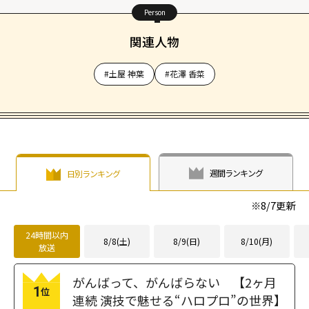
Person
関連人物
#土屋 神葉
#花澤 香菜
週間ランキング
日別ランキング
※
8/7
更新
24時間以内
8/8(土)
8/9(日)
8/10(月)
放送
がんばって、がんばらない 【2ヶ月
1
位
連続 演技で魅せる“ハロプロ”の世界】