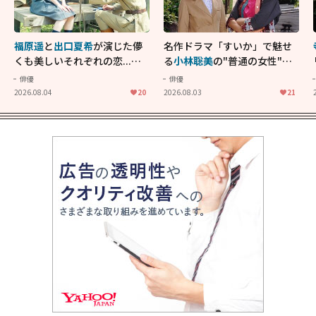
福原遥
と
出口夏希
が演じた儚
名作ドラマ「すいか」で魅せ
くも美しいそれぞれの恋...生
る
小林聡美
の"普通の女性"が
きることの尊さを教えてくれ
大人に刺さる...映画「かもめ
俳優
俳優
た映画「あの花が咲く丘で、
食堂」にも通じる静かな芝居
2026.08.04
20
2026.08.03
21
君とまた出会えたら。」