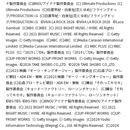
ナ製作委員会
(C)BNOI/アイナナ製作委員会
(C) Ultimate Productions
(C)
Ultimate Productions
(C)日渡早紀・白泉社(花とゆめ)/フライングドッ
グ/PRODUCTION I.G
(C)日渡早紀・白泉社(花とゆめ)/フライングドッ
グ/PRODUCTION I.G
©️VIVA LA ROCK 2026
©️VIVA LA ROCK 2026
©Luca
Gambuti
(C)KBS
(C)KBS
(C) 2021 BIGHIT MUSIC / HYBE. All Rights
Reserved.
(C) 2021 BIGHIT MUSIC / HYBE. All Rights Reserved.
ⓒ Getty
Images
ⓒ Getty Images
(C)ABC
(C)ABC
(C)Media Caravan International
Limited
(C)Media Caravan International Limited
(C) MBC PLUS
(C) MBC
PLUS
(C)「2019 L♡DK」製作委員会
(C)「2019 L♡DK」製作委員会
(C)UP-FRONT WORKS
(C)UP-FRONT WORKS
ⓒ Getty Images
ⓒ Getty
Images
©2026 TAKE SHOBO CO.,LTD.
©2026 TAKE SHOBO CO.,LTD.
(C)2023 映画「ギーツ・キングオージャー」製作委員会 (C)石森プロ・テレ
ビ朝日・ADK EM・東映
(C)2023 映画「ギーツ・キングオージャー」製作委
員会 (C)石森プロ・テレビ朝日・ADK EM・東映
(C)舞台「それってキセキ」
製作委員会（キョードーファクトリー、ローソンチケット）
(C)舞台「それ
ってキセキ」製作委員会（キョードーファクトリー、ローソンチケット）
©BS-TBS
©BS-TBS
(C)BNOI/アイナナ製作委員会
(C)BNOI/アイナナ製作
委員会
(C) 2021 BIGHIT MUSIC / HYBE. All Rights Reserved.
(C) 2021
BIGHIT MUSIC / HYBE. All Rights Reserved.
(C)UP-FRONT WORKS
(C)UP-
FRONT WORKS
ⓒ Getty Images
ⓒ Getty Images
(C)2024 Youku
Information Technology (Beijing) Co., Ltd. All Rights Reserved.
(C)2024