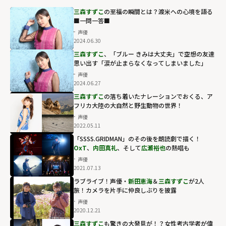
三森すずこ
の至福の瞬間とは？渡米への心境を語る
■一問一答■
声優
2024.06.30
三森すずこ
、「ブルー きみは大丈夫」で空想の友達
思い出す「涙が止まらなくなってしまいました」
声優
2024.06.27
三森すずこ
の落ち着いたナレーションでおくる、ア
フリカ大陸の大自然と野生動物の世界！
声優
2022.05.11
「SSSS.GRIDMAN」のその後を朗読劇で描く！
OxT
、
内田真礼
、そして
広瀬裕也
の熱唱も
声優
2021.07.13
ラブライブ！声優・
新田恵海
＆
三森すずこ
が2人
旅！カメラを片手に仲良しぶりを披露
声優
2020.12.21
三森すずこ
も驚きの大発見が！？女性考古学者が偉