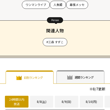
ワンマンライブ
人魚姫
幕張メッセ
Person
関連人物
#三森 すずこ
週間ランキング
日別ランキング
※
8/7
更新
24時間以内
8/8(土)
8/9(日)
8/10(月)
放送