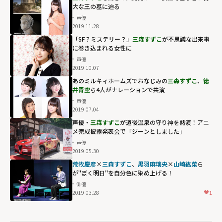
大な王の墓に迫る
声優
2019.11.28
「SF？ミステリー？」
三森すずこ
が不思議な出来事
に巻き込まれる女性に
声優
2019.10.07
あのミルキィホームズでおなじみの
三森すずこ
、
徳
井青空
ら4人がナレーションで共演
声優
2019.07.04
声優・
三森すずこ
が道後温泉の守り神を熱演！アニ
メ完成披露発表会で「ジーンとしました」
声優
2019.05.30
荒牧慶彦
×
三森すずこ
、
黒羽麻璃央
×
山崎紘菜
ら
が"ぼく明日"を自分色に染め上げる！
俳優
2019.03.28
1