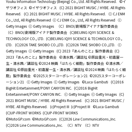
Youku Information Technology (Beijing) Co., Ltd. All Rights Reserved.
©イ
ザワオフィス
©イザワオフィス
(C) 2021 BIGHIT MUSIC / HYBE. All Rights
Reserved.
(C) 2021 BIGHIT MUSIC / HYBE. All Rights Reserved.
ⓒ CJ ENM
Co., Ltd, All Rights Reserved
ⓒ CJ ENM Co., Ltd, All Rights Reserved
ⓒ
Getty Images
ⓒ Getty Images
（C）BNOI/劇場版アイナナ製作委員会
（C）BNOI/劇場版アイナナ製作委員会
(C)BEIJING IQIYI SCIENCE &
TECHNOLOGY CO., LTD.
(C)BEIJING IQIYI SCIENCE & TECHNOLOGY CO.,
LTD.
(C)2026 TAKE SHOBO CO.,LTD.
(C)2026 TAKE SHOBO CO.,LTD.
ⓒ
Getty Images
ⓒ Getty Images
(C) 2023『あんのこと』製作委員会
(C)
2023『あんのこと』製作委員会
©清水茜／講談社 ©原田重光・初嘉屋一
生・清水茜／講談社 ©2024 映画「はたらく細胞」製作委員会
©清水茜／
講談社 ©原田重光・初嘉屋一生・清水茜／講談社 ©2024 映画「はたらく細
胞」製作委員会
©2025スターコーポレーション21
©2025スターコーポレ
ーション21
ⓒ Getty Images
ⓒ Getty Images
©Luca Gambuti
(C)2016
BigHit Entertainment/PONY CANYON INC.
(C)2016 BigHit
Entertainment/PONY CANYON INC.
ⓒ Getty Images
ⓒ Getty Images
(C)
2021 BIGHIT MUSIC / HYBE. All Rights Reserved.
(C) 2021 BIGHIT MUSIC /
HYBE. All Rights Reserved.
(c)Project III
(c)Project III
©Luca Gambuti
(C)UP-FRONT WORKS
(C)UP-FRONT WORKS
©MotoGP.com
©MotoGP.com
(C)2026 Line Communications.,Inc.
(C)2026 Line Communications.,Inc.
（C）NTV
（C）NTV