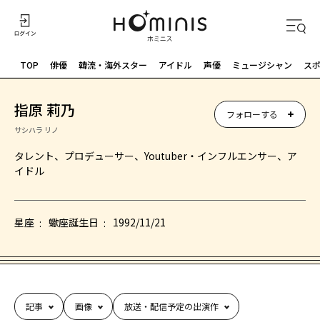
TOP
俳優
韓流・海外スター
アイドル
声優
ミュージシャン
ス
指原 莉乃
フォローする
サシハラ リノ
タレント、プロデューサー、Youtuber・インフルエンサー、ア
イドル
星座
蠍座
誕生日
1992/11/21
記事
画像
放送・配信予定の出演作