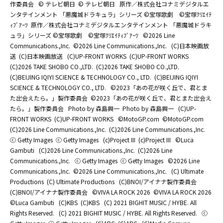
作委員会
© テレビ朝日
© テレビ朝日
原作／株式会社コナミデジタルエ
ンタテインメント 「悪魔城ドラキュラ」シリーズ ©宝塚歌劇 ©宝塚ｸﾘｴｲﾃ
ｨﾌﾞｱｰﾂ
原作／株式会社コナミデジタルエンタテインメント 「悪魔城ドラキ
ュラ」シリーズ ©宝塚歌劇 ©宝塚ｸﾘｴｲﾃｨﾌﾞｱｰﾂ
©2026 Line
Communications.,Inc.
©2026 Line Communications.,Inc.
(C)日本映画放
送
(C)日本映画放送
(C)UP-FRONT WORKS
(C)UP-FRONT WORKS
(C)2026 TAKE SHOBO CO.,LTD.
(C)2026 TAKE SHOBO CO.,LTD.
(C)BEIJING IQIYI SCIENCE & TECHNOLOGY CO., LTD.
(C)BEIJING IQIYI
SCIENCE & TECHNOLOGY CO., LTD.
©2023「あの花が咲く丘で、君とま
た出会えたら。」製作委員会
©2023「あの花が咲く丘で、君とまた出会え
たら。」製作委員会
Photo by 森島興一
Photo by 森島興一
(C)UP-
FRONT WORKS
(C)UP-FRONT WORKS
©MotoGP.com
©MotoGP.com
(C)2026 Line Communications.,Inc.
(C)2026 Line Communications.,Inc.
ⓒ Getty Images
ⓒ Getty Images
(c)Project III
(c)Project III
©Luca
Gambuti
(C)2026 Line Communications.,Inc.
(C)2026 Line
Communications.,Inc.
ⓒ Getty Images
ⓒ Getty Images
©2026 Line
Communications.,Inc.
©2026 Line Communications.,Inc.
(C) Ultimate
Productions
(C) Ultimate Productions
(C)BNOI/アイナナ製作委員会
(C)BNOI/アイナナ製作委員会
©️VIVA LA ROCK 2026
©️VIVA LA ROCK 2026
©Luca Gambuti
(C)KBS
(C)KBS
(C) 2021 BIGHIT MUSIC / HYBE. All
Rights Reserved.
(C) 2021 BIGHIT MUSIC / HYBE. All Rights Reserved.
ⓒ