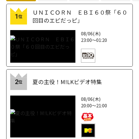
ＵＮＩＣＯＲＮ ＥＢＩ６０祭「６０
1
位
回目のエビだっピ」
08/06(木)
23:00～01:20
夏の主役！M!LKビデオ特集
2
位
08/06(木)
20:00～21:00