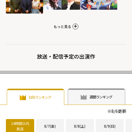
もっと見る
放送・配信予定の出演作
週間ランキング
日別ランキング
※
8/6
更新
24時間以内
8/7(金)
8/8(土)
8/9(日)
放送