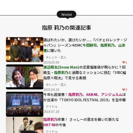
Related
指原 莉乃の関連記事
選ばれたいか、選びたいか......『バチェロレッテ・ジ
ャパン』シーズン4のMC
今田耕司、指原莉乃、山添
寛
に聞いた
タレント・芸人
2026.05.04
1
渡辺翔太(Snow Man)
の恋愛偏差値が明らかに？同
級生・
指原莉乃
と過酷なミッションに挑む「3年C組
指原×翔太」で見せる素顔
タレント・芸人
2025.04.19
3
今年も超豪華！
指原莉乃
、
AKB48
、
アンジュルム
ほ
か出演の「TOKYO IDOL FESTIVAL 2019」を生中継
アイドル
2019.07.18
指原莉乃
卒業！ さっしーの意志を継いだ新たな
HKT48
の今後
アイドル