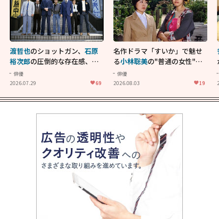
渡哲也
のショットガン、
石原
名作ドラマ「すいか」で魅せ
裕次郎
の圧倒的な存在感、
舘
る
小林聡美
の"普通の女性"が
ひろし
のバイクアクショ
大人に刺さる...映画「かもめ
俳優
俳優
ン！"大門軍団"のカッコよさ
食堂」にも通じる静かな芝居
2026.07.29
69
2026.08.03
19
が詰まった「西部警察 PART-
II」