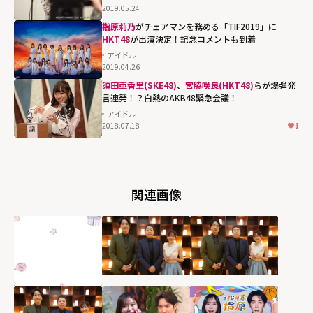
2019.05.24
指原莉乃
がチェアマンを務める「TIF2019」に
HKT48
が出演決定！記念コメントも到着
アイドル
2019.04.26
須田亜香里(SKE48)
、
宮脇咲良(HKT48)
らが爆弾発
言連発！？白熱のAKB48緊急会議！
アイドル
2018.07.18
1
関連画像