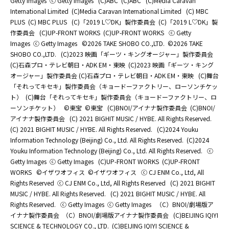
Getty Images
ⓒ Getty Images
(C)ABC
(C)ABC
(C)Media Caravan
International Limited
(C)Media Caravan International Limited
(C) MBC
PLUS
(C) MBC PLUS
(C)「2019 L♡DK」製作委員会
(C)「2019 L♡DK」製
作委員会
(C)UP-FRONT WORKS
(C)UP-FRONT WORKS
ⓒ Getty
Images
ⓒ Getty Images
©2026 TAKE SHOBO CO.,LTD.
©2026 TAKE
SHOBO CO.,LTD.
(C)2023 映画「ギーツ・キングオージャー」製作委員会
(C)石森プロ・テレビ朝日・ADK EM・東映
(C)2023 映画「ギーツ・キング
オージャー」製作委員会 (C)石森プロ・テレビ朝日・ADK EM・東映
(C)舞台
「それってキセキ」製作委員会（キョードーファクトリー、ローソンチケッ
ト）
(C)舞台「それってキセキ」製作委員会（キョードーファクトリー、ロ
ーソンチケット）
©東宝
©東宝
(C)BNOI/アイナナ製作委員会
(C)BNOI/
アイナナ製作委員会
(C) 2021 BIGHIT MUSIC / HYBE. All Rights Reserved.
(C) 2021 BIGHIT MUSIC / HYBE. All Rights Reserved.
(C)2024 Youku
Information Technology (Beijing) Co., Ltd. All Rights Reserved.
(C)2024
Youku Information Technology (Beijing) Co., Ltd. All Rights Reserved.
ⓒ
Getty Images
ⓒ Getty Images
(C)UP-FRONT WORKS
(C)UP-FRONT
WORKS
©イザワオフィス
©イザワオフィス
ⓒ CJ ENM Co., Ltd, All
Rights Reserved
ⓒ CJ ENM Co., Ltd, All Rights Reserved
(C) 2021 BIGHIT
MUSIC / HYBE. All Rights Reserved.
(C) 2021 BIGHIT MUSIC / HYBE. All
Rights Reserved.
ⓒ Getty Images
ⓒ Getty Images
（C）BNOI/劇場版ア
イナナ製作委員会
（C）BNOI/劇場版アイナナ製作委員会
(C)BEIJING IQIYI
SCIENCE & TECHNOLOGY CO., LTD.
(C)BEIJING IQIYI SCIENCE &