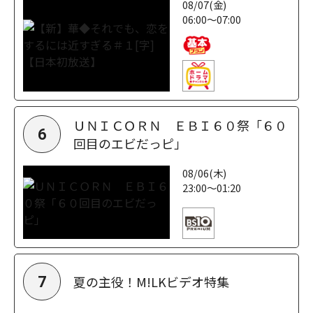
08/07(金)
06:00～07:00
ＵＮＩＣＯＲＮ ＥＢＩ６０祭「６０
6
回目のエビだっピ」
08/06(木)
23:00～01:20
夏の主役！M!LKビデオ特集
7