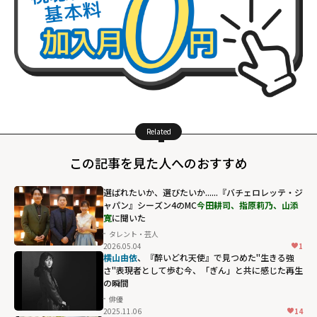
Related
この記事を見た人へのおすすめ
選ばれたいか、選びたいか......『バチェロレッテ・ジ
ャパン』シーズン4のMC
今田耕司、指原莉乃、山添
寛
に聞いた
タレント・芸人
2026.05.04
1
横山由依
、『醉いどれ天使』で見つめた"生きる強
さ"――表現者として歩む今、「ぎん」と共に感じた再生
の瞬間
俳優
2025.11.06
14