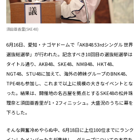
須田亜香里(SKE48)
6月16日、愛知・ナゴヤドームで「AKB48 53rdシングル 世界
選抜総選挙」が行われた。記念すべき10回目の選抜総選挙は
タイトル通り、AKB48、SKE48、NMB48、HKT48、
NGT48、STU48に加えて、海外の姉妹グループのBNK48、
TPE48も参加し、これまで以上に規模の大きなイベントとな
った。結果は、開催地の名古屋を拠点とするSKE48の松井珠
理奈と須田亜香里が1・2フィニッシュ。大盛況のうちに幕を
下ろした。
そんな興奮冷めやらぬ中、6月18日に上位100位までにランク
インしたメンバーたちが集結し、グループについての本音を