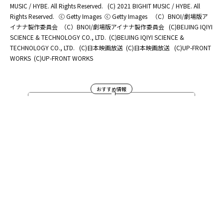
MUSIC / HYBE. All Rights Reserved.
(C) 2021 BIGHIT MUSIC / HYBE. All
Rights Reserved.
ⓒ Getty Images
ⓒ Getty Images
（C）BNOI/劇場版ア
イナナ製作委員会
（C）BNOI/劇場版アイナナ製作委員会
(C)BEIJING IQIYI
SCIENCE & TECHNOLOGY CO., LTD.
(C)BEIJING IQIYI SCIENCE &
TECHNOLOGY CO., LTD.
(C)日本映画放送
(C)日本映画放送
(C)UP-FRONT
WORKS
(C)UP-FRONT WORKS
おすすめ情報