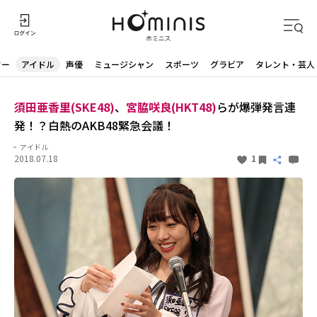
ター
アイドル
声優
ミュージシャン
スポーツ
グラビア
タレント・芸人
須田亜香里(SKE48)
、
宮脇咲良(HKT48)
らが爆弾発言連
発！？白熱のAKB48緊急会議！
アイドル
2018.07.18
1