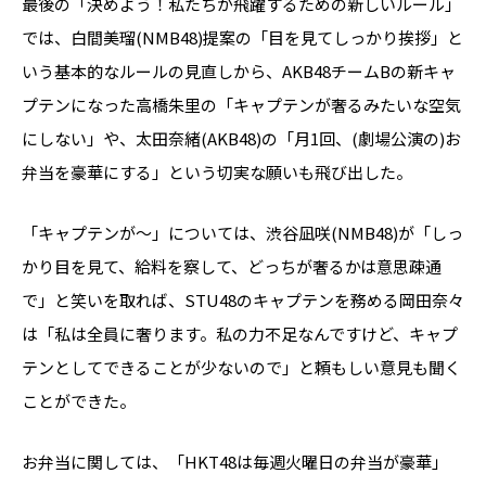
最後の「決めよう！私たちが飛躍するための新しいルール」
では、白間美瑠(NMB48)提案の「目を見てしっかり挨拶」と
いう基本的なルールの見直しから、AKB48チームBの新キャ
プテンになった高橋朱里の「キャプテンが奢るみたいな空気
にしない」や、太田奈緒(AKB48)の「月1回、(劇場公演の)お
弁当を豪華にする」という切実な願いも飛び出した。
「キャプテンが〜」については、渋谷凪咲(NMB48)が「しっ
かり目を見て、給料を察して、どっちが奢るかは意思疎通
で」と笑いを取れば、STU48のキャプテンを務める岡田奈々
は「私は全員に奢ります。私の力不足なんですけど、キャプ
テンとしてできることが少ないので」と頼もしい意見も聞く
ことができた。
お弁当に関しては、「HKT48は毎週火曜日の弁当が豪華」