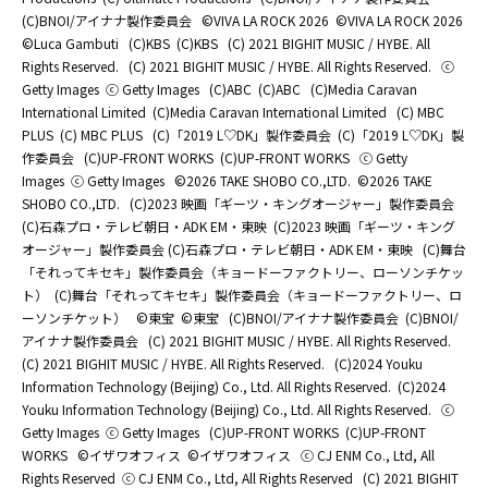
(C)BNOI/アイナナ製作委員会
©️VIVA LA ROCK 2026
©️VIVA LA ROCK 2026
©Luca Gambuti
(C)KBS
(C)KBS
(C) 2021 BIGHIT MUSIC / HYBE. All
Rights Reserved.
(C) 2021 BIGHIT MUSIC / HYBE. All Rights Reserved.
ⓒ
Getty Images
ⓒ Getty Images
(C)ABC
(C)ABC
(C)Media Caravan
International Limited
(C)Media Caravan International Limited
(C) MBC
PLUS
(C) MBC PLUS
(C)「2019 L♡DK」製作委員会
(C)「2019 L♡DK」製
作委員会
(C)UP-FRONT WORKS
(C)UP-FRONT WORKS
ⓒ Getty
Images
ⓒ Getty Images
©2026 TAKE SHOBO CO.,LTD.
©2026 TAKE
SHOBO CO.,LTD.
(C)2023 映画「ギーツ・キングオージャー」製作委員会
(C)石森プロ・テレビ朝日・ADK EM・東映
(C)2023 映画「ギーツ・キング
オージャー」製作委員会 (C)石森プロ・テレビ朝日・ADK EM・東映
(C)舞台
「それってキセキ」製作委員会（キョードーファクトリー、ローソンチケッ
ト）
(C)舞台「それってキセキ」製作委員会（キョードーファクトリー、ロ
ーソンチケット）
©東宝
©東宝
(C)BNOI/アイナナ製作委員会
(C)BNOI/
アイナナ製作委員会
(C) 2021 BIGHIT MUSIC / HYBE. All Rights Reserved.
(C) 2021 BIGHIT MUSIC / HYBE. All Rights Reserved.
(C)2024 Youku
Information Technology (Beijing) Co., Ltd. All Rights Reserved.
(C)2024
Youku Information Technology (Beijing) Co., Ltd. All Rights Reserved.
ⓒ
Getty Images
ⓒ Getty Images
(C)UP-FRONT WORKS
(C)UP-FRONT
WORKS
©イザワオフィス
©イザワオフィス
ⓒ CJ ENM Co., Ltd, All
Rights Reserved
ⓒ CJ ENM Co., Ltd, All Rights Reserved
(C) 2021 BIGHIT