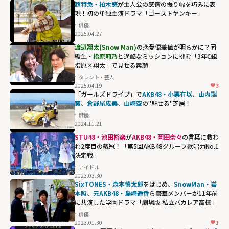
超特急・柏木悠
が主人公の感情の振り幅を巧みに表
現！初の単独主演ドラマ「ゴーストヤンキー」
俳優
2025.04.27
渡辺翔太(Snow Man)
の恋愛偏差値が明らかに？同
級生・
指原莉乃
と過酷なミッションに挑む「3年C組
指原×翔太」で見せる素顔
タレント・芸人
2025.04.19
3
「ガールズドライブ」で
AKB48・小栗有以
、
山内瑞
葵
、
倉野尾成美
、
山崎空
の"魅せる"芝居！
俳優
2024.11.21
STU48・池田裕楽
が
AKB48・岡田奈々
の言葉に救わ
れ2度目の戴冠！「第5回AKB48グループ歌唱力No.1
決定戦」
アイドル
2023.03.30
SixTONES・森本慎太郎
をはじめ、
SnowMan・岩
本照
、
元AKB48・島崎遥香
ら豪華メンバーが11年前
に共演した学園ドラマ「劇場版 私立バカレア高校」
俳優
2023.01.30
1