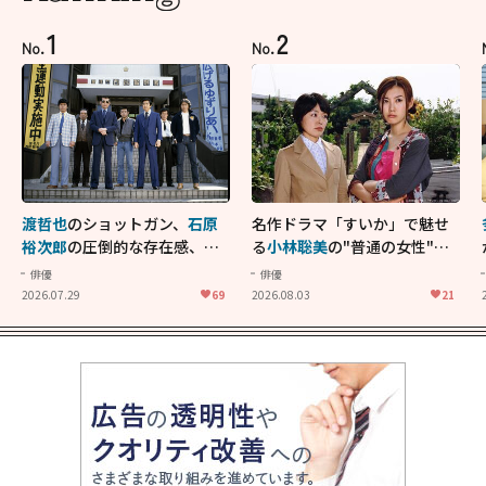
1
2
No.
No.
渡哲也
のショットガン、
石原
名作ドラマ「すいか」で魅せ
裕次郎
の圧倒的な存在感、
舘
る
小林聡美
の"普通の女性"が
ひろし
のバイクアクショ
大人に刺さる...映画「かもめ
俳優
俳優
ン！"大門軍団"のカッコよさ
食堂」にも通じる静かな芝居
2026.07.29
69
2026.08.03
21
が詰まった「西部警察 PART-
II」