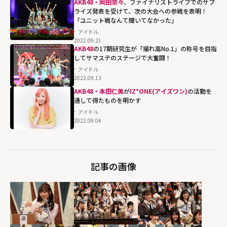
AKB48・岡田奈々
、ファイナリストライブでのサプ
ライズ発表を受けて、次の大会への参戦を表明！
「ユニット戦なんて聞いてなかった」
アイドル
2022.09.21
AKB48
の17期研究生が「撮れ高No.1」の称号を目指
してサマステのステージで大奮闘！
アイドル
2022.09.13
AKB48・本田仁美
が
IZ*ONE(アイズワン)
の活動を
通して得たものを明かす
アイドル
2022.09.04
記事の画像