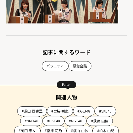
記事に関するワード
バラエティ
緊急会議
Person
関連人物
#須田 亜香里
#宮脇 咲良
#AKB48
#SKE48
#NMB48
#HKT48
#NGT48
#荻野 由佳
#岡田 奈々
#指原 莉乃
#横山 由依
#柏木 由紀