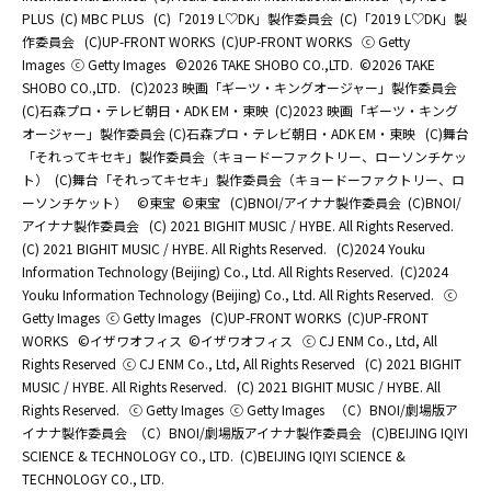
PLUS
(C) MBC PLUS
(C)「2019 L♡DK」製作委員会
(C)「2019 L♡DK」製
作委員会
(C)UP-FRONT WORKS
(C)UP-FRONT WORKS
ⓒ Getty
Images
ⓒ Getty Images
©2026 TAKE SHOBO CO.,LTD.
©2026 TAKE
SHOBO CO.,LTD.
(C)2023 映画「ギーツ・キングオージャー」製作委員会
(C)石森プロ・テレビ朝日・ADK EM・東映
(C)2023 映画「ギーツ・キング
オージャー」製作委員会 (C)石森プロ・テレビ朝日・ADK EM・東映
(C)舞台
「それってキセキ」製作委員会（キョードーファクトリー、ローソンチケッ
ト）
(C)舞台「それってキセキ」製作委員会（キョードーファクトリー、ロ
ーソンチケット）
©東宝
©東宝
(C)BNOI/アイナナ製作委員会
(C)BNOI/
アイナナ製作委員会
(C) 2021 BIGHIT MUSIC / HYBE. All Rights Reserved.
(C) 2021 BIGHIT MUSIC / HYBE. All Rights Reserved.
(C)2024 Youku
Information Technology (Beijing) Co., Ltd. All Rights Reserved.
(C)2024
Youku Information Technology (Beijing) Co., Ltd. All Rights Reserved.
ⓒ
Getty Images
ⓒ Getty Images
(C)UP-FRONT WORKS
(C)UP-FRONT
WORKS
©イザワオフィス
©イザワオフィス
ⓒ CJ ENM Co., Ltd, All
Rights Reserved
ⓒ CJ ENM Co., Ltd, All Rights Reserved
(C) 2021 BIGHIT
MUSIC / HYBE. All Rights Reserved.
(C) 2021 BIGHIT MUSIC / HYBE. All
Rights Reserved.
ⓒ Getty Images
ⓒ Getty Images
（C）BNOI/劇場版ア
イナナ製作委員会
（C）BNOI/劇場版アイナナ製作委員会
(C)BEIJING IQIYI
SCIENCE & TECHNOLOGY CO., LTD.
(C)BEIJING IQIYI SCIENCE &
TECHNOLOGY CO., LTD.