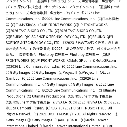
ンタテインメント 「悪魔城ドラキュラ」シリーズ ©宝塚歌劇 ©宝塚ｸﾘｴｲﾃ
ｨﾌﾞｱｰﾂ
原作／株式会社コナミデジタルエンタテインメント 「悪魔城ドラキ
ュラ」シリーズ ©宝塚歌劇 ©宝塚ｸﾘｴｲﾃｨﾌﾞｱｰﾂ
©2026 Line
Communications.,Inc.
©2026 Line Communications.,Inc.
(C)日本映画放
送
(C)日本映画放送
(C)UP-FRONT WORKS
(C)UP-FRONT WORKS
(C)2026 TAKE SHOBO CO.,LTD.
(C)2026 TAKE SHOBO CO.,LTD.
(C)BEIJING IQIYI SCIENCE & TECHNOLOGY CO., LTD.
(C)BEIJING IQIYI
SCIENCE & TECHNOLOGY CO., LTD.
©2023「あの花が咲く丘で、君とま
た出会えたら。」製作委員会
©2023「あの花が咲く丘で、君とまた出会え
たら。」製作委員会
Photo by 森島興一
Photo by 森島興一
(C)UP-
FRONT WORKS
(C)UP-FRONT WORKS
©MotoGP.com
©MotoGP.com
(C)2026 Line Communications.,Inc.
(C)2026 Line Communications.,Inc.
ⓒ Getty Images
ⓒ Getty Images
(c)Project III
(c)Project III
©Luca
Gambuti
(C)2026 Line Communications.,Inc.
(C)2026 Line
Communications.,Inc.
ⓒ Getty Images
ⓒ Getty Images
©2026 Line
Communications.,Inc.
©2026 Line Communications.,Inc.
(C) Ultimate
Productions
(C) Ultimate Productions
(C)BNOI/アイナナ製作委員会
(C)BNOI/アイナナ製作委員会
©️VIVA LA ROCK 2026
©️VIVA LA ROCK 2026
©Luca Gambuti
(C)KBS
(C)KBS
(C) 2021 BIGHIT MUSIC / HYBE. All
Rights Reserved.
(C) 2021 BIGHIT MUSIC / HYBE. All Rights Reserved.
ⓒ
Getty Images
ⓒ Getty Images
(C)ABC
(C)ABC
(C)Media Caravan
International Limited
(C)Media Caravan International Limited
(C) MBC