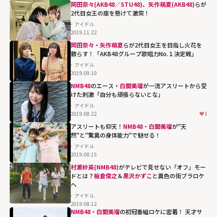
岡田奈々(AKB48／STU48)
、
矢作萌夏(AKB48)
らが
2代目女王の座を懸けて激突！
アイドル
2019.11.22
岡田奈々・矢作萌夏
らが2代目女王を目指し火花を
散らす！「AKB48グループ歌唱力No.１決定戦」
アイドル
2019.09.10
NMB48
のエース・
白間美瑠
が一流アスリートから受
けた刺激「自分も頑張らないとな」
アイドル
2019.08.22
1
アスリートも仰天！
NMB48・白間美瑠
が"天
然"と"驚異の身体能力"で魅せる！
アイドル
2019.08.15
村瀬紗英(NMB48)
がテレビで見せない「オフ」モー
ドとは？
板倉俊之
＆
黒沢かずこ
と異色の街ブラロケ
へ
アイドル
2019.08.12
NMB48・白間美瑠
の初冠番組ロケに密着！ 天才サ