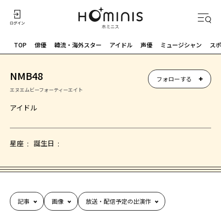
TOP
俳優
韓流・海外スター
アイドル
声優
ミュージシャン
ス
NMB48
フォローする
エヌエムビーフォーティーエイト
アイドル
星座
誕生日
記事
画像
放送・配信予定の出演作