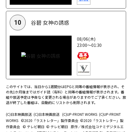
谷碧 女神の誘惑
10
08/06(木)
23:00～01:30
このサイトでは、当日から1週間分はEPGと同等の番組情報が表示され、そ
の先1か月後まではガイド誌（有料）と同等の番組情報が表示されます。番
組や放送予定は予告なく変更される場合がありますのでご了承ください。放
送が終了した番組は、自動的にリストから削除されます。
(C)日本映画放送
(C)日本映画放送
(C)UP-FRONT WORKS
(C)UP-FRONT
WORKS
©2020「ラストレター」製作委員会
©2020「ラストレター」製
作委員会
© テレビ朝日
© テレビ朝日
原作／株式会社コナミデジタルエ