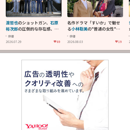
渡哲也
のショットガン、
石原
名作ドラマ「すいか」で魅せ
裕次郎
の圧倒的な存在感、
舘
る
小林聡美
の"普通の女性"が
ひろし
のバイクアクショ
大人に刺さる...映画「かもめ
俳優
俳優
ン！"大門軍団"のカッコよさ
食堂」にも通じる静かな芝居
2026.07.29
69
2026.08.03
19
が詰まった「西部警察 PART-
II」