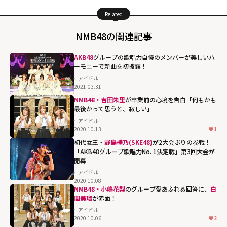
Related
NMB48の関連記事
AKB48
グループの歌唱力自慢のメンバーが美しいハ
ーモニーで新曲を初披露！
アイドル
2021.03.31
NMB48・吉田朱里
が卒業前の心境を告白「何もかも
最後かって思うと、寂しい」
アイドル
2020.10.13
1
初代女王・
野島樺乃(SKE48)
が2大会ぶりの参戦！
「AKB48グループ歌唱力No. 1決定戦」第3回大会が
開幕
アイドル
2020.10.08
NMB48・小嶋花梨
のグループ愛あふれる回答に、
白
間美瑠
が赤面！
アイドル
2020.10.06
2