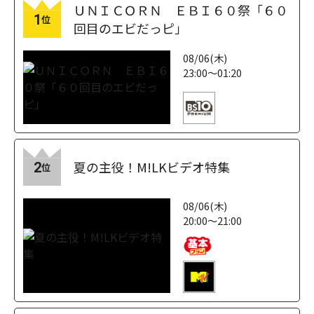
ＵＮＩＣＯＲＮ ＥＢＩ６０祭「６０
1
位
回目のエビだっピ」
08/06(木)
23:00～01:20
夏の主役！M!LKビデオ特集
2
位
08/06(木)
20:00～21:00