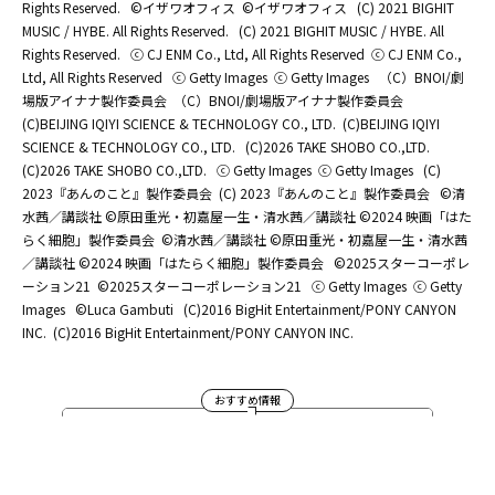
Rights Reserved.
©イザワオフィス
©イザワオフィス
(C) 2021 BIGHIT
MUSIC / HYBE. All Rights Reserved.
(C) 2021 BIGHIT MUSIC / HYBE. All
Rights Reserved.
ⓒ CJ ENM Co., Ltd, All Rights Reserved
ⓒ CJ ENM Co.,
Ltd, All Rights Reserved
ⓒ Getty Images
ⓒ Getty Images
（C）BNOI/劇
場版アイナナ製作委員会
（C）BNOI/劇場版アイナナ製作委員会
(C)BEIJING IQIYI SCIENCE & TECHNOLOGY CO., LTD.
(C)BEIJING IQIYI
SCIENCE & TECHNOLOGY CO., LTD.
(C)2026 TAKE SHOBO CO.,LTD.
(C)2026 TAKE SHOBO CO.,LTD.
ⓒ Getty Images
ⓒ Getty Images
(C)
2023『あんのこと』製作委員会
(C) 2023『あんのこと』製作委員会
©清
水茜／講談社 ©原田重光・初嘉屋一生・清水茜／講談社 ©2024 映画「はた
らく細胞」製作委員会
©清水茜／講談社 ©原田重光・初嘉屋一生・清水茜
／講談社 ©2024 映画「はたらく細胞」製作委員会
©2025スターコーポレ
ーション21
©2025スターコーポレーション21
ⓒ Getty Images
ⓒ Getty
Images
©Luca Gambuti
(C)2016 BigHit Entertainment/PONY CANYON
INC.
(C)2016 BigHit Entertainment/PONY CANYON INC.
おすすめ情報