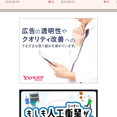
た映画「あの花が咲く丘で、
食堂」にも通じる静かな芝居
2026.08.04
21
2026.08.03
21
君とまた出会えたら。」