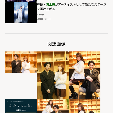
声優・
渕上舞
がアーティストとして新たなステージ
を駆け上がる
声優
2018.10.18
関連画像