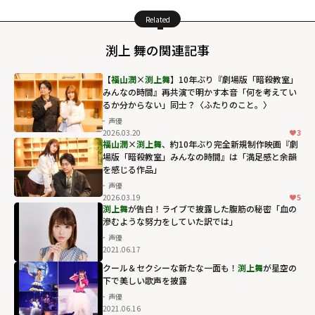
Related
渕上 舞の関連記事
【
福山潤
×
渕上舞
】10年ぶり『劇場版「暗殺教室」
みんなの時間』再共演で明かす本音「何を考えてい
るか分からない」同士？〈ふたりのこと。〉
声優
2026.03.20
3
福山潤
×
渕上舞
、約10年ぶり完全新規制作映画『劇
場版「暗殺教室」みんなの時間』は「満足感と余韻
を感じる作品」
声優
2026.03.19
5
渕上舞
が告白！ライブで披露した腹筋の秘密「血の
滲むような努力をしていた訳では」
声優
2021.06.17
クール＆セクシーな新たな一面も！
渕上舞
が星空の
下で美しい歌声を披露
声優
2021.06.16