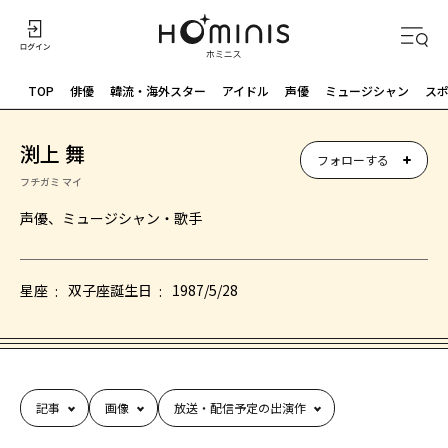
TOP
俳優
韓流・海外スター
アイドル
声優
ミュージシャン
ス
渕上 舞
フォローする
フチガミ マイ
声優、ミュージシャン・歌手
星座
双子座
誕生日
1987/5/28
記事
画像
放送・配信予定の出演作