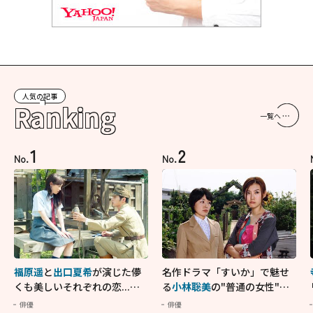
人気の記事
Ranking
一覧へ
1
2
No.
No.
福原遥
と
出口夏希
が演じた儚
名作ドラマ「すいか」で魅せ
くも美しいそれぞれの恋...生
る
小林聡美
の"普通の女性"が
きることの尊さを教えてくれ
大人に刺さる...映画「かもめ
俳優
俳優