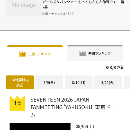
ガールズ＆パンツァー もっとらぶらぶ作戦です！ 第
2幕
映画・チャンネルNECO
週間ランキング
日別ランキング
※
8/8
更新
24時間以内
8/9(日)
8/10(月)
8/11(火)
放送
SEVENTEEN 2026 JAPAN
1
位
FANMEETING 'YAKUSOKU' 東京ドー
ム
08/08(土)