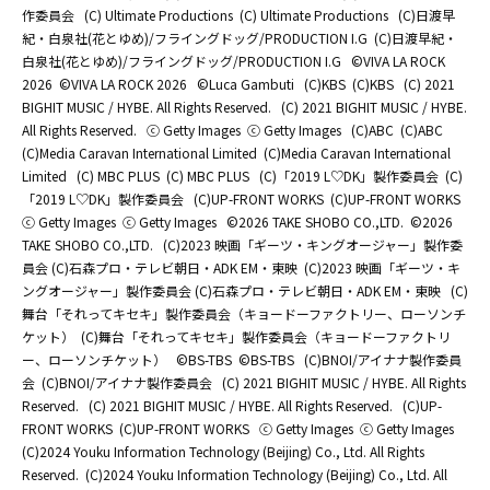
作委員会
(C) Ultimate Productions
(C) Ultimate Productions
(C)日渡早
紀・白泉社(花とゆめ)/フライングドッグ/PRODUCTION I.G
(C)日渡早紀・
白泉社(花とゆめ)/フライングドッグ/PRODUCTION I.G
©️VIVA LA ROCK
2026
©️VIVA LA ROCK 2026
©Luca Gambuti
(C)KBS
(C)KBS
(C) 2021
BIGHIT MUSIC / HYBE. All Rights Reserved.
(C) 2021 BIGHIT MUSIC / HYBE.
All Rights Reserved.
ⓒ Getty Images
ⓒ Getty Images
(C)ABC
(C)ABC
(C)Media Caravan International Limited
(C)Media Caravan International
Limited
(C) MBC PLUS
(C) MBC PLUS
(C)「2019 L♡DK」製作委員会
(C)
「2019 L♡DK」製作委員会
(C)UP-FRONT WORKS
(C)UP-FRONT WORKS
ⓒ Getty Images
ⓒ Getty Images
©2026 TAKE SHOBO CO.,LTD.
©2026
TAKE SHOBO CO.,LTD.
(C)2023 映画「ギーツ・キングオージャー」製作委
員会 (C)石森プロ・テレビ朝日・ADK EM・東映
(C)2023 映画「ギーツ・キ
ングオージャー」製作委員会 (C)石森プロ・テレビ朝日・ADK EM・東映
(C)
舞台「それってキセキ」製作委員会（キョードーファクトリー、ローソンチ
ケット）
(C)舞台「それってキセキ」製作委員会（キョードーファクトリ
ー、ローソンチケット）
©BS-TBS
©BS-TBS
(C)BNOI/アイナナ製作委員
会
(C)BNOI/アイナナ製作委員会
(C) 2021 BIGHIT MUSIC / HYBE. All Rights
Reserved.
(C) 2021 BIGHIT MUSIC / HYBE. All Rights Reserved.
(C)UP-
FRONT WORKS
(C)UP-FRONT WORKS
ⓒ Getty Images
ⓒ Getty Images
(C)2024 Youku Information Technology (Beijing) Co., Ltd. All Rights
Reserved.
(C)2024 Youku Information Technology (Beijing) Co., Ltd. All