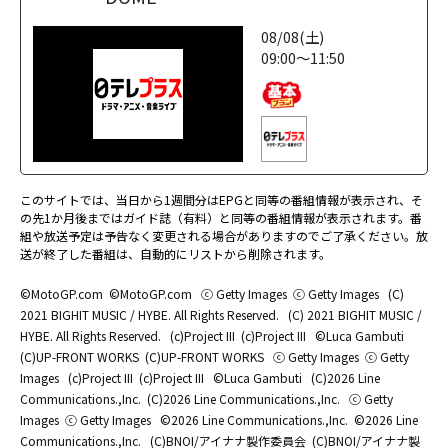
08/08(土)
09:00～11:50
このサイトでは、当日から1週間分はEPGと同等の番組情報が表示され、そ
の先1か月後まではガイド誌（有料）と同等の番組情報が表示されます。番
組や放送予定は予告なく変更される場合がありますのでご了承ください。放
送が終了した番組は、自動的にリストから削除されます。
©MotoGP.com
©MotoGP.com
ⓒ Getty Images
ⓒ Getty Images
(C)
2021 BIGHIT MUSIC / HYBE. All Rights Reserved.
(C) 2021 BIGHIT MUSIC /
HYBE. All Rights Reserved.
(c)Project III
(c)Project III
©Luca Gambuti
(C)UP-FRONT WORKS
(C)UP-FRONT WORKS
ⓒ Getty Images
ⓒ Getty
Images
(c)Project III
(c)Project III
©Luca Gambuti
(C)2026 Line
Communications.,Inc.
(C)2026 Line Communications.,Inc.
ⓒ Getty
Images
ⓒ Getty Images
©2026 Line Communications.,Inc.
©2026 Line
Communications.,Inc.
(C)BNOI/アイナナ製作委員会
(C)BNOI/アイナナ製