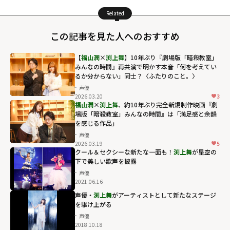
Related
この記事を見た人へのおすすめ
【
福山潤
×
渕上舞
】10年ぶり『劇場版「暗殺教室」
みんなの時間』再共演で明かす本音「何を考えてい
るか分からない」同士？〈ふたりのこと。〉
声優
2026.03.20
3
福山潤
×
渕上舞
、約10年ぶり完全新規制作映画『劇
場版「暗殺教室」みんなの時間』は「満足感と余韻
を感じる作品」
声優
2026.03.19
5
クール＆セクシーな新たな一面も！
渕上舞
が星空の
下で美しい歌声を披露
声優
2021.06.16
声優・
渕上舞
がアーティストとして新たなステージ
を駆け上がる
声優
2018.10.18