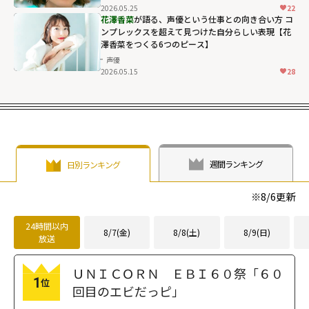
2026.05.25
22
花澤香菜
が語る、声優という仕事との向き合い方 コ
ンプレックスを超えて見つけた自分らしい表現【花
澤香菜をつくる6つのピース】
声優
2026.05.15
28
週間ランキング
日別ランキング
※
8/6
更新
24時間以内
8/7(金)
8/8(土)
8/9(日)
放送
ＵＮＩＣＯＲＮ ＥＢＩ６０祭「６０
1
位
回目のエビだっピ」