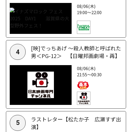
08/06(木)
19:00～22:00
[映]でっちあげ ～殺人教師と呼ばれた
4
男＜PG-12＞ 【日曜邦画劇場・再】
08/06(木)
21:55～00:30
ラストレター【松たか子 広瀬すず出
5
演】