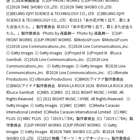
送
(C)日本映画放送
(C)UP-FRONT WORKS
(C)UP-FRONT WORKS
(C)2026 TAKE SHOBO CO.,LTD.
(C)2026 TAKE SHOBO CO.,LTD.
(C)BEIJING IQIYI SCIENCE & TECHNOLOGY CO., LTD.
(C)BEIJING IQIYI
SCIENCE & TECHNOLOGY CO., LTD.
©2023「あの花が咲く丘で、君とま
た出会えたら。」製作委員会
©2023「あの花が咲く丘で、君とまた出会え
たら。」製作委員会
Photo by 森島興一
Photo by 森島興一
(C)UP-
FRONT WORKS
(C)UP-FRONT WORKS
©MotoGP.com
©MotoGP.com
(C)2026 Line Communications.,Inc.
(C)2026 Line Communications.,Inc.
ⓒ Getty Images
ⓒ Getty Images
(c)Project III
(c)Project III
©Luca
Gambuti
(C)2026 Line Communications.,Inc.
(C)2026 Line
Communications.,Inc.
ⓒ Getty Images
ⓒ Getty Images
©2026 Line
Communications.,Inc.
©2026 Line Communications.,Inc.
(C) Ultimate
Productions
(C) Ultimate Productions
(C)BNOI/アイナナ製作委員会
(C)BNOI/アイナナ製作委員会
©️VIVA LA ROCK 2026
©️VIVA LA ROCK 2026
©Luca Gambuti
(C)KBS
(C)KBS
(C) 2021 BIGHIT MUSIC / HYBE. All
Rights Reserved.
(C) 2021 BIGHIT MUSIC / HYBE. All Rights Reserved.
ⓒ
Getty Images
ⓒ Getty Images
(C)ABC
(C)ABC
(C)Media Caravan
International Limited
(C)Media Caravan International Limited
(C) MBC
PLUS
(C) MBC PLUS
(C)「2019 L♡DK」製作委員会
(C)「2019 L♡DK」製
作委員会
(C)UP-FRONT WORKS
(C)UP-FRONT WORKS
ⓒ Getty
Images
ⓒ Getty Images
©2026 TAKE SHOBO CO.,LTD.
©2026 TAKE
SHOBO CO.,LTD.
(C)2023 映画「ギーツ・キングオージャー」製作委員会