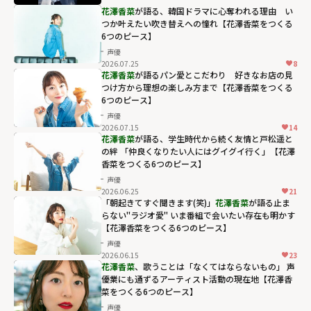
花澤香菜
が語る、韓国ドラマに心奪われる理由 い
つか叶えたい吹き替えへの憧れ【花澤香菜をつくる
6つのピース】
声優
2026.07.25
8
花澤香菜
が語るパン愛とこだわり 好きなお店の見
つけ方から理想の楽しみ方まで【花澤香菜をつくる
6つのピース】
声優
2026.07.15
14
花澤香菜
が語る、学生時代から続く友情と戸松遥と
の絆 「仲良くなりたい人にはグイグイ行く」【花澤
香菜をつくる6つのピース】
声優
2026.06.25
21
「朝起きてすぐ聞きます(笑)」
花澤香菜
が語る止ま
らない"ラジオ愛" いま番組で会いたい存在も明かす
【花澤香菜をつくる6つのピース】
声優
2026.06.15
23
花澤香菜
、歌うことは「なくてはならないもの」 声
優業にも通ずるアーティスト活動の現在地【花澤香
菜をつくる6つのピース】
声優