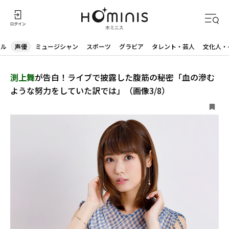
ドル
声優
ミュージシャン
スポーツ
グラビア
タレント・芸人
文化人・
渕上舞
が告白！ライブで披露した腹筋の秘密「血の滲む
ような努力をしていた訳では」（画像3/8）