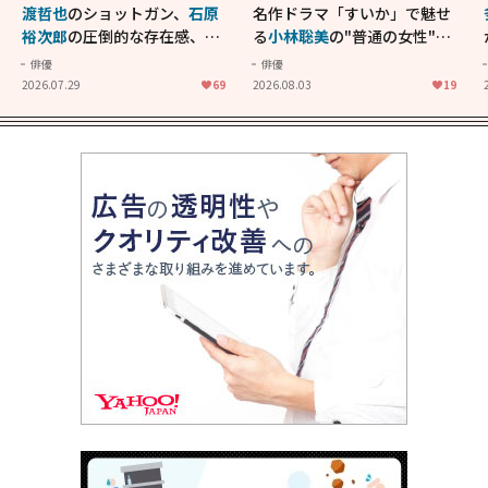
渡哲也
のショットガン、
石原
名作ドラマ「すいか」で魅せ
裕次郎
の圧倒的な存在感、
舘
る
小林聡美
の"普通の女性"が
ひろし
のバイクアクショ
大人に刺さる...映画「かもめ
俳優
俳優
ン！"大門軍団"のカッコよさ
食堂」にも通じる静かな芝居
2026.07.29
69
2026.08.03
19
が詰まった「西部警察 PART-
II」