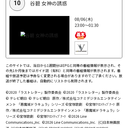
谷碧 女神の誘惑
10
08/06(木)
23:00～01:30
このサイトでは、当日から1週間分はEPGと同等の番組情報が表示され、そ
の先1か月後まではガイド誌（有料）と同等の番組情報が表示されます。番
組や放送予定は予告なく変更される場合がありますのでご了承ください。放
送が終了した番組は、自動的にリストから削除されます。
©2020「ラストレター」製作委員会
©2020「ラストレター」製作委員会
© テレビ朝日
© テレビ朝日
原作／株式会社コナミデジタルエンタテイン
メント 「悪魔城ドラキュラ」シリーズ ©宝塚歌劇 ©宝塚ｸﾘｴｲﾃｨﾌﾞｱｰﾂ
原
作／株式会社コナミデジタルエンタテインメント 「悪魔城ドラキュラ」シ
リーズ ©宝塚歌劇 ©宝塚ｸﾘｴｲﾃｨﾌﾞｱｰﾂ
©2026 Line
Communications.,Inc.
©2026 Line Communications.,Inc.
(C)日本映画放