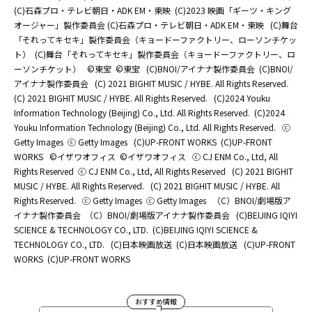
(C)石森プロ・テレビ朝日・ADK EM・東映
(C)2023 映画「ギーツ・キング
オージャー」製作委員会 (C)石森プロ・テレビ朝日・ADK EM・東映
(C)舞台
「それってキセキ」製作委員会（キョードーファクトリー、ローソンチケッ
ト）
(C)舞台「それってキセキ」製作委員会（キョードーファクトリー、ロ
ーソンチケット）
©東宝
©東宝
(C)BNOI/アイナナ製作委員会
(C)BNOI/
アイナナ製作委員会
(C) 2021 BIGHIT MUSIC / HYBE. All Rights Reserved.
(C) 2021 BIGHIT MUSIC / HYBE. All Rights Reserved.
(C)2024 Youku
Information Technology (Beijing) Co., Ltd. All Rights Reserved.
(C)2024
Youku Information Technology (Beijing) Co., Ltd. All Rights Reserved.
ⓒ
Getty Images
ⓒ Getty Images
(C)UP-FRONT WORKS
(C)UP-FRONT
WORKS
©イザワオフィス
©イザワオフィス
ⓒ CJ ENM Co., Ltd, All
Rights Reserved
ⓒ CJ ENM Co., Ltd, All Rights Reserved
(C) 2021 BIGHIT
MUSIC / HYBE. All Rights Reserved.
(C) 2021 BIGHIT MUSIC / HYBE. All
Rights Reserved.
ⓒ Getty Images
ⓒ Getty Images
（C）BNOI/劇場版ア
イナナ製作委員会
（C）BNOI/劇場版アイナナ製作委員会
(C)BEIJING IQIYI
SCIENCE & TECHNOLOGY CO., LTD.
(C)BEIJING IQIYI SCIENCE &
TECHNOLOGY CO., LTD.
(C)日本映画放送
(C)日本映画放送
(C)UP-FRONT
WORKS
(C)UP-FRONT WORKS
おすすめ情報