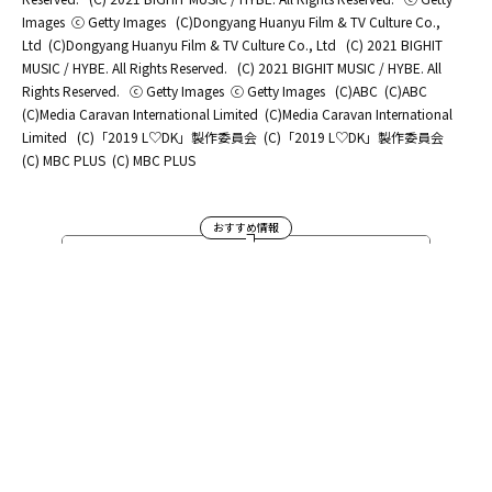
Images
ⓒ Getty Images
(C)Dongyang Huanyu Film & TV Culture Co.,
Ltd
(C)Dongyang Huanyu Film & TV Culture Co., Ltd
(C) 2021 BIGHIT
MUSIC / HYBE. All Rights Reserved.
(C) 2021 BIGHIT MUSIC / HYBE. All
Rights Reserved.
ⓒ Getty Images
ⓒ Getty Images
(C)ABC
(C)ABC
(C)Media Caravan International Limited
(C)Media Caravan International
Limited
(C)「2019 L♡DK」製作委員会
(C)「2019 L♡DK」製作委員会
(C) MBC PLUS
(C) MBC PLUS
おすすめ情報