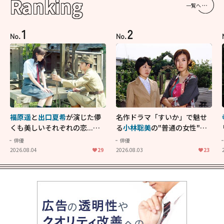
Ranking
一覧へ
1
2
No.
No.
福原遥
と
出口夏希
が演じた儚
名作ドラマ「すいか」で魅せ
くも美しいそれぞれの恋...生
る
小林聡美
の"普通の女性"が
きることの尊さを教えてくれ
大人に刺さる...映画「かもめ
俳優
俳優
た映画「あの花が咲く丘で、
食堂」にも通じる静かな芝居
2026.08.04
29
2026.08.03
23
君とまた出会えたら。」