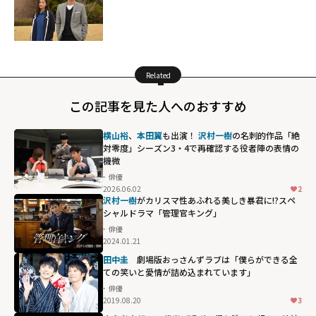
Related
この記事を見た人へのおすすめ
横山裕
、
本田翼
も出演！
沢村一樹
の名刺的作品「絶
対零度」シーズン3・4で再確認する役者陣の表情の
機微
俳優
2026.06.02
2
沢村一樹
がカリスマ性あふれる美しき暴君に!?スペ
シャルドラマ「管理官キング」
俳優
2024.01.21
田中圭
劇場版おっさんずラブは「僕らができる全
ての笑いと愛情が詰め込まれています」
俳優
2019.08.20
3