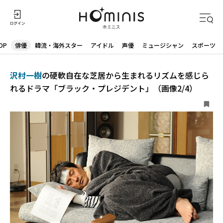
OP
俳優
韓流・海外スター
アイドル
声優
ミュージシャン
スポーツ
沢村一樹
の硬軟自在な芝居から生まれるリズムを感じら
れるドラマ「ブラック・プレジデント」（画像2/4）