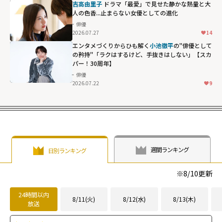
吉高由里子
ドラマ「最愛」で見せた静かな熱量と大
人の色香...止まらない女優としての進化
俳優
2026.07.27
14
エンタメづくりからひも解く
小池徹平
の"俳優として
の矜持"「ラクはするけど、手抜きはしない」【スカ
パー！30周年】
俳優
2026.07.22
9
週間ランキング
日別ランキング
※
8/10
更新
24時間以内
8/11(火)
8/12(水)
8/13(木)
放送