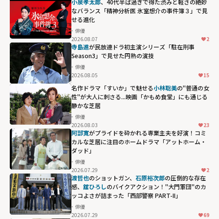
小泉孝太郎
、40代半ば過ぎで得た渋みと軽さの絶妙
なバランス「精神分析医 氷室想介の事件簿３」で見
せる進化
俳優
2026.08.07
2
寺島進
が民放連ドラ初主演シリーズ「駐在刑事
Season3」で見せた円熟の演技
俳優
2026.08.05
15
名作ドラマ「すいか」で魅せる
小林聡美
の"普通の女
性"が大人に刺さる...映画「かもめ食堂」にも通じる
静かな芝居
俳優
2026.08.03
23
阿部寛
がプライドを砕かれる専業主夫を好演！コミ
カルな芝居に注目のホームドラマ「アットホーム・
ダッド」
俳優
2026.07.29
2
渡哲也
のショットガン、
石原裕次郎
の圧倒的な存在
感、
舘ひろし
のバイクアクション！"大門軍団"のカ
ッコよさが詰まった「西部警察 PART-II」
俳優
2026.07.29
69