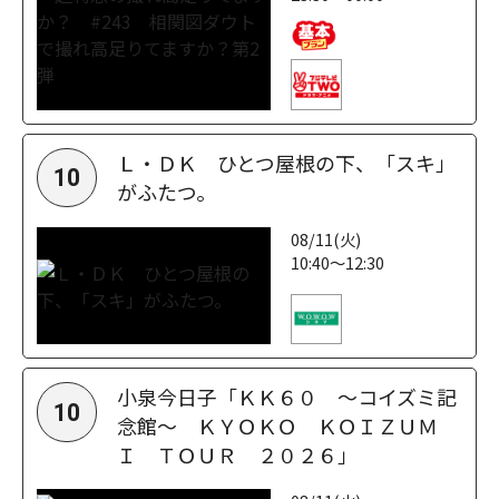
Ｌ・ＤＫ ひとつ屋根の下、「スキ」
10
がふたつ。
08/11(火)
10:40～12:30
小泉今日子「ＫＫ６０ ～コイズミ記
10
念館～ ＫＹＯＫＯ ＫＯＩＺＵＭ
Ｉ ＴＯＵＲ ２０２６」