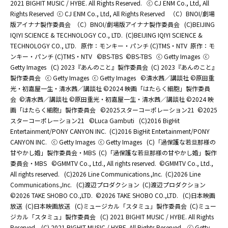
2021 BIGHIT MUSIC / HYBE. All Rights Reserved.
ⓒ CJ ENM Co., Ltd, All
Rights Reserved
ⓒ CJ ENM Co., Ltd, All Rights Reserved
（C）BNOI/劇場
版アイナナ製作委員会
（C）BNOI/劇場版アイナナ製作委員会
(C)BEIJING
IQIYI SCIENCE & TECHNOLOGY CO., LTD.
(C)BEIJING IQIYI SCIENCE &
TECHNOLOGY CO., LTD.
原作：モンキー・パンチ (C)TMS・NTV
原作：モ
ンキー・パンチ (C)TMS・NTV
©BS-TBS
©BS-TBS
ⓒ Getty Images
ⓒ
Getty Images
(C) 2023『あんのこと』製作委員会
(C) 2023『あんのこと』
製作委員会
ⓒ Getty Images
ⓒ Getty Images
©清水茜／講談社 ©原田重
光・初嘉屋一生・清水茜／講談社 ©2024 映画「はたらく細胞」製作委員
会
©清水茜／講談社 ©原田重光・初嘉屋一生・清水茜／講談社 ©2024 映
画「はたらく細胞」製作委員会
©2025スターコーポレーション21
©2025
スターコーポレーション21
©Luca Gambuti
(C)2016 BigHit
Entertainment/PONY CANYON INC.
(C)2016 BigHit Entertainment/PONY
CANYON INC.
ⓒ Getty Images
ⓒ Getty Images
(C)「過保護な若旦那様の
甘やかし婚」製作委員会・MBS
(C)「過保護な若旦那様の甘やかし婚」製作
委員会・MBS
©GMMTV Co., Ltd., All rights reserved.
©GMMTV Co., Ltd.,
All rights reserved.
(C)2026 Line Communications.,Inc.
(C)2026 Line
Communications.,Inc.
(C)渡辺プロダクション
(C)渡辺プロダクション
©2026 TAKE SHOBO CO.,LTD.
©2026 TAKE SHOBO CO.,LTD.
(C)日本映画
放送
(C)日本映画放送
(C)ミュージカル「スタミュ」製作委員会
(C)ミュー
ジカル「スタミュ」製作委員会
(C) 2021 BIGHIT MUSIC / HYBE. All Rights
Reserved.
(C) 2021 BIGHIT MUSIC / HYBE. All Rights Reserved.
ⓒ Getty