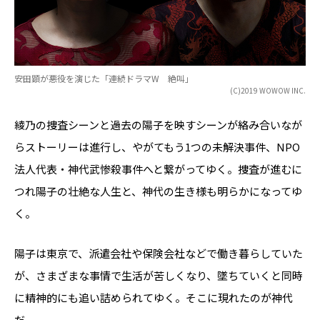
安田顕が悪役を演じた「連続ドラマW 絶叫」
(C)2019 WOWOW INC.
綾乃の捜査シーンと過去の陽子を映すシーンが絡み合いなが
らストーリーは進行し、やがてもう1つの未解決事件、NPO
法人代表・神代武惨殺事件へと繋がってゆく。捜査が進むに
つれ陽子の壮絶な人生と、神代の生き様も明らかになってゆ
く。
陽子は東京で、派遣会社や保険会社などで働き暮らしていた
が、さまざまな事情で生活が苦しくなり、墜ちていくと同時
に精神的にも追い詰められてゆく。そこに現れたのが神代
だ。