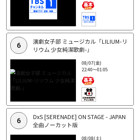
演劇女子部 ミュージカル「LILIUM-リ
6
リウム 少女純潔歌劇-」
08/07(金)
22:40～01:05
DxS [SERENADE] ON STAGE - JAPAN
6
全曲ノーカット版
08/08(土)