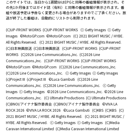
このサイトでは、当日から1週間分はEPGと同等の番組情報が表示され、そ
の先1か月後まではガイド誌（有料）と同等の番組情報が表示されます。番
組や放送予定は予告なく変更される場合がありますのでご了承ください。放
送が終了した番組は、自動的にリストから削除されます。
(C)UP-FRONT WORKS
(C)UP-FRONT WORKS
ⓒ Getty Images
ⓒ Getty
Images
©MotoGP.com
©MotoGP.com
(C) 2021 BIGHIT MUSIC / HYBE.
All Rights Reserved.
(C) 2021 BIGHIT MUSIC / HYBE. All Rights Reserved.
(C)日本映画放送
(C)日本映画放送
(C)UP-FRONT WORKS
(C)UP-FRONT
WORKS
(C)2026 Line Communications.,Inc.
(C)2026 Line
Communications.,Inc.
(C)UP-FRONT WORKS
(C)UP-FRONT WORKS
©MotoGP.com
©MotoGP.com
(C)2026 Line Communications.,Inc.
(C)2026 Line Communications.,Inc.
ⓒ Getty Images
ⓒ Getty Images
(c)Project III
(c)Project III
©Luca Gambuti
(C)2026 Line
Communications.,Inc.
(C)2026 Line Communications.,Inc.
ⓒ Getty
Images
ⓒ Getty Images
©2026 Line Communications.,Inc.
©2026 Line
Communications.,Inc.
(C) Ultimate Productions
(C) Ultimate Productions
(C)BNOI/アイナナ製作委員会
(C)BNOI/アイナナ製作委員会
©️VIVA LA
ROCK 2026
©️VIVA LA ROCK 2026
©Luca Gambuti
(C)KBS
(C)KBS
(C)
2021 BIGHIT MUSIC / HYBE. All Rights Reserved.
(C) 2021 BIGHIT MUSIC /
HYBE. All Rights Reserved.
ⓒ Getty Images
ⓒ Getty Images
(C)Media
Caravan International Limited
(C)Media Caravan International Limited