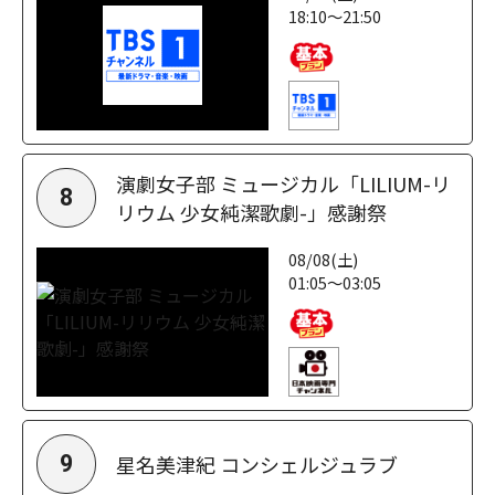
18:10～21:50
演劇女子部 ミュージカル「LILIUM-リ
8
リウム 少女純潔歌劇-」感謝祭
08/08(土)
01:05～03:05
星名美津紀 コンシェルジュラブ
9