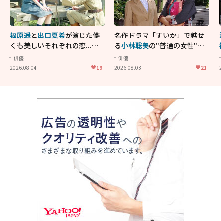
福原遥
と
出口夏希
が演じた儚
名作ドラマ「すいか」で魅せ
くも美しいそれぞれの恋...生
る
小林聡美
の"普通の女性"が
きることの尊さを教えてくれ
大人に刺さる...映画「かもめ
俳優
俳優
た映画「あの花が咲く丘で、
食堂」にも通じる静かな芝居
2026.08.04
19
2026.08.03
21
君とまた出会えたら。」