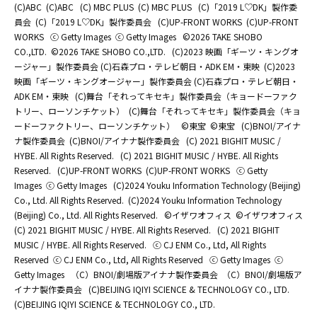
(C)ABC
(C)ABC
(C) MBC PLUS
(C) MBC PLUS
(C)「2019 L♡DK」製作委
員会
(C)「2019 L♡DK」製作委員会
(C)UP-FRONT WORKS
(C)UP-FRONT
WORKS
ⓒ Getty Images
ⓒ Getty Images
©2026 TAKE SHOBO
CO.,LTD.
©2026 TAKE SHOBO CO.,LTD.
(C)2023 映画「ギーツ・キングオ
ージャー」製作委員会 (C)石森プロ・テレビ朝日・ADK EM・東映
(C)2023
映画「ギーツ・キングオージャー」製作委員会 (C)石森プロ・テレビ朝日・
ADK EM・東映
(C)舞台「それってキセキ」製作委員会（キョードーファク
トリー、ローソンチケット）
(C)舞台「それってキセキ」製作委員会（キョ
ードーファクトリー、ローソンチケット）
©東宝
©東宝
(C)BNOI/アイナ
ナ製作委員会
(C)BNOI/アイナナ製作委員会
(C) 2021 BIGHIT MUSIC /
HYBE. All Rights Reserved.
(C) 2021 BIGHIT MUSIC / HYBE. All Rights
Reserved.
(C)UP-FRONT WORKS
(C)UP-FRONT WORKS
ⓒ Getty
Images
ⓒ Getty Images
(C)2024 Youku Information Technology (Beijing)
Co., Ltd. All Rights Reserved.
(C)2024 Youku Information Technology
(Beijing) Co., Ltd. All Rights Reserved.
©イザワオフィス
©イザワオフィス
(C) 2021 BIGHIT MUSIC / HYBE. All Rights Reserved.
(C) 2021 BIGHIT
MUSIC / HYBE. All Rights Reserved.
ⓒ CJ ENM Co., Ltd, All Rights
Reserved
ⓒ CJ ENM Co., Ltd, All Rights Reserved
ⓒ Getty Images
ⓒ
Getty Images
（C）BNOI/劇場版アイナナ製作委員会
（C）BNOI/劇場版ア
イナナ製作委員会
(C)BEIJING IQIYI SCIENCE & TECHNOLOGY CO., LTD.
(C)BEIJING IQIYI SCIENCE & TECHNOLOGY CO., LTD.