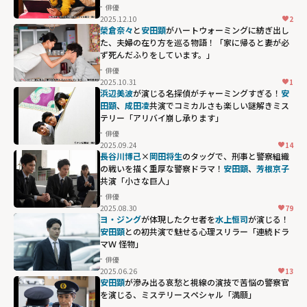
俳優
2025.12.10
2
榮倉奈々
と
安田顕
がハートウォーミングに紡ぎ出し
た、夫婦の在り方を巡る物語！「家に帰ると妻が必
ず死んだふりをしています。」
俳優
2025.10.31
1
浜辺美波
が演じる名探偵がチャーミングすぎる！
安
田顕
、
成田凌
共演でコミカルさも楽しい謎解きミス
テリー「アリバイ崩し承ります」
俳優
2025.09.24
14
長谷川博己
×
岡田将生
のタッグで、刑事と警察組織
の戦いを描く重厚な警察ドラマ！
安田顕
、
芳根京子
共演「小さな巨人」
俳優
2025.08.30
79
ヨ・ジング
が体現したクセ者を
水上恒司
が演じる！
安田顕
との初共演で魅せる⼼理スリラー「連続ドラ
マＷ 怪物」
俳優
2025.06.26
13
安田顕
が滲み出る哀愁と視線の演技で苦悩の警察官
を演じる、ミステリースペシャル「満願」