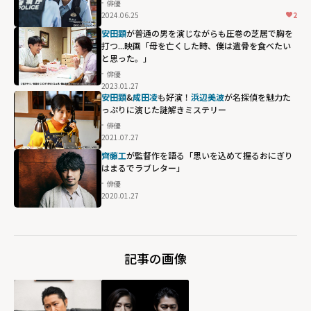
俳優
2024.06.25
2
安田顕
が普通の男を演じながらも圧巻の芝居で胸を
打つ...映画「母を亡くした時、僕は遺骨を食べたい
と思った。」
俳優
2023.01.27
安田顕
&
成田凌
も好演！
浜辺美波
が名探偵を魅力た
っぷりに演じた謎解きミステリー
俳優
2021.07.27
齊藤工
が監督作を語る「思いを込めて握るおにぎり
はまるでラブレター」
俳優
2020.01.27
記事の画像