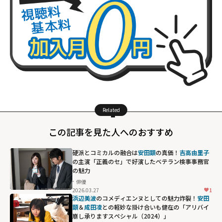
Related
この記事を見た人へのおすすめ
硬派とコミカルの融合は
安田顕
の真価！
吉高由里子
の主演「正義のセ」で好演したベテラン検事事務官
の魅力
俳優
2026.03.27
1
浜辺美波
のコメディエンヌとしての魅力炸裂！
安田
顕
＆
成田凌
との軽妙な掛け合いも健在の「アリバイ
崩し承りますスペシャル（2024）」