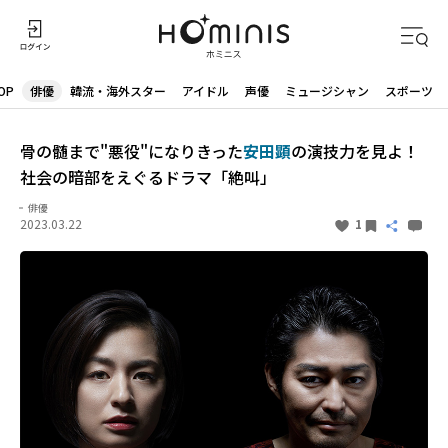
OP
俳優
韓流・海外スター
アイドル
声優
ミュージシャン
スポーツ
骨の髄まで"悪役"になりきった
安田顕
の演技力を見よ！
社会の暗部をえぐるドラマ「絶叫」
俳優
2023.03.22
1