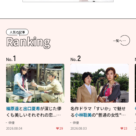
人気の記事
Ranking
一覧へ
1
2
No.
No.
福原遥
と
出口夏希
が演じた儚
名作ドラマ「すいか」で魅せ
くも美しいそれぞれの恋...生
る
小林聡美
の"普通の女性"が
きることの尊さを教えてくれ
大人に刺さる...映画「かもめ
俳優
俳優
た映画「あの花が咲く丘で、
食堂」にも通じる静かな芝居
2026.08.04
29
2026.08.03
23
君とまた出会えたら。」