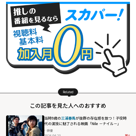
Related
この記事を見た人へのおすすめ
当時9歳の
三浦春馬
が抜群の存在感を放つ！子役時
代の演技に魅了される映画「Nile －ナイル－」
俳優
2024.06.23
6