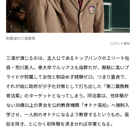
制服姿の三浦春馬
(C)テレビ朝日
三浦が演じるのは、主人公であるトップバンクのエリート社
員・荒川英人。東大卒でルックスも抜群だが、無駄に高いプ
ライドが邪魔して女性と馴染めず経験ゼロ、つまり童貞で、
それが故に政府が少子化対策として打ち出した「第二義務教
育法案」のターゲットとなってしまう。同法案は、性体験が
ない30歳以上の男女を公的教育機関「オトナ高校」へ強制入
学させ、一人前のオトナになるよう教育するというもの。風
俗を除き、とにかく初体験を済ませれば卒業となる。