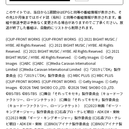
このサイトでは、当日から1週間分はEPGと同等の番組情報が表示され、そ
の先1か月後まではガイド誌（有料）と同等の番組情報が表示されます。番
組や放送予定は予告なく変更される場合がありますのでご了承ください。放
送が終了した番組は、自動的にリストから削除されます。
(C)UP-FRONT WORKS
(C)UP-FRONT WORKS
(C) 2021 BIGHIT MUSIC /
HYBE. All Rights Reserved.
(C) 2021 BIGHIT MUSIC / HYBE. All Rights
Reserved.
(C) 2021 BIGHIT MUSIC / HYBE. All Rights Reserved.
(C) 2021
BIGHIT MUSIC / HYBE. All Rights Reserved.
ⓒ Getty Images
ⓒ Getty
Images
(C)ABC
(C)ABC
(C)Media Caravan International
Limited
(C)Media Caravan International Limited
(C)「2019 L♡DK」製作
委員会
(C)「2019 L♡DK」製作委員会
(C) MBC PLUS
(C) MBC PLUS
(C)UP-FRONT WORKS
(C)UP-FRONT WORKS
ⓒ Getty Images
ⓒ Getty
Images
©2026 TAKE SHOBO CO.,LTD.
©2026 TAKE SHOBO CO.,LTD.
©BS-TBS
©BS-TBS
(C)舞台「それってキセキ」製作委員会（キョードーフ
ァクトリー、ローソンチケット）
(C)舞台「それってキセキ」製作委員会
（キョードーファクトリー、ローソンチケット）
(C)2023 映画「ギーツ・
キングオージャー」製作委員会 (C)石森プロ・テレビ朝日・ADK EM・東映
(C)2023 映画「ギーツ・キングオージャー」製作委員会 (C)石森プロ・テレ
ビ朝日・ADK EM・東映
(C)BNOI/アイナナ製作委員会
(C)BNOI/アイナナ製