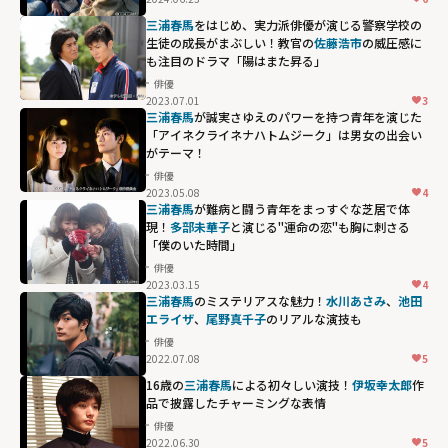
三浦春馬
をはじめ、実力派俳優が演じる警察学校の
生徒の成長がまぶしい！教官の
佐藤浩市
の威圧感に
も注目のドラマ「陽はまた昇る」
俳優
2023.07.01
3
三浦春馬
が誠実さゆえのパワーを持つ青年を演じた
「アイネクライネナハトムジーク」は男女の出会い
がテーマ！
俳優
2023.05.08
4
三浦春馬
が難病と闘う青年をまっすぐな芝居で体
現！
多部未華子
と演じる"運命の恋"も胸に刺さる
「僕のいた時間」
俳優
2023.03.15
4
三浦春馬
のミステリアスな魅力！
水川あさみ
、
池田
エライザ
、
尾野真千子
のリアルな演技も
俳優
2022.07.08
5
16歳の
三浦春馬
による初々しい演技！
伊坂幸太郎
作
品で披露したチャーミングな表情
俳優
2022.06.30
5