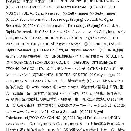
作委員会
©東宝
©東宝
(C)UP-FRONT WORKS
(C)UP-FRONT WORKS
(C) 2021 BIGHIT MUSIC / HYBE. All Rights Reserved.
(C) 2021 BIGHIT
MUSIC / HYBE. All Rights Reserved.
ⓒ Getty Images
ⓒ Getty Images
(C)2024 Youku Information Technology (Beijing) Co., Ltd. All Rights
Reserved.
(C)2024 Youku Information Technology (Beijing) Co., Ltd. All
Rights Reserved.
©イザワオフィス
©イザワオフィス
ⓒ Getty Images
ⓒ
Getty Images
(C) 2021 BIGHIT MUSIC / HYBE. All Rights Reserved.
(C)
2021 BIGHIT MUSIC / HYBE. All Rights Reserved.
ⓒ CJ ENM Co., Ltd, All
Rights Reserved
ⓒ CJ ENM Co., Ltd, All Rights Reserved
（C）BNOI/劇場
版アイナナ製作委員会
（C）BNOI/劇場版アイナナ製作委員会
(C)BEIJING
IQIYI SCIENCE & TECHNOLOGY CO., LTD.
(C)BEIJING IQIYI SCIENCE &
TECHNOLOGY CO., LTD.
原作：モンキー・パンチ (C)TMS・NTV
原作：モ
ンキー・パンチ (C)TMS・NTV
©BS-TBS
©BS-TBS
ⓒ Getty Images
ⓒ
Getty Images
(C) 2023『あんのこと』製作委員会
(C) 2023『あんのこと』
製作委員会
ⓒ Getty Images
ⓒ Getty Images
©清水茜／講談社 ©原田重
光・初嘉屋一生・清水茜／講談社 ©2024 映画「はたらく細胞」製作委員
会
©清水茜／講談社 ©原田重光・初嘉屋一生・清水茜／講談社 ©2024 映
画「はたらく細胞」製作委員会
©2025スターコーポレーション21
©2025
スターコーポレーション21
©Luca Gambuti
(C)2016 BigHit
Entertainment/PONY CANYON INC.
(C)2016 BigHit Entertainment/PONY
CANYON INC.
ⓒ Getty Images
ⓒ Getty Images
(C)「過保護な若旦那様の
甘やかし婚」製作委員会・MBS
(C)「過保護な若旦那様の甘やかし婚」製作