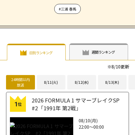
#三浦 春馬
週間ランキング
日別ランキング
※
8/10
更新
24時間以内
8/11(火)
8/12(水)
8/13(木)
放送
2026 FORMULA 1 サマーブレイクSP
1
位
#2「1991年 第2戦」
08/10(月)
22:00～00:00