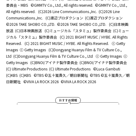
委員会・MBS
©GMMTV Co., Ltd., All rights reserved.
©GMMTV Co., Ltd.,
All rights reserved.
(C)2026 Line Communications.,Inc.
(C)2026 Line
Communications.,Inc.
(C)渡辺プロダクション
(C)渡辺プロダクション
©2026 TAKE SHOBO CO.,LTD.
©2026 TAKE SHOBO CO.,LTD.
(C)日本映画
放送
(C)日本映画放送
(C)ミュージカル「スタミュ」製作委員会
(C)ミュー
ジカル「スタミュ」製作委員会
(C) 2021 BIGHIT MUSIC / HYBE. All Rights
Reserved.
(C) 2021 BIGHIT MUSIC / HYBE. All Rights Reserved.
ⓒ Getty
Images
ⓒ Getty Images
(C)Dongyang Huanyu Film & TV Culture Co.,
Ltd
(C)Dongyang Huanyu Film & TV Culture Co., Ltd
ⓒ Getty Images
ⓒ
Getty Images
(C)BNOI/アイナナ製作委員会
(C)BNOI/アイナナ製作委員会
(C) Ultimate Productions
(C) Ultimate Productions
©Luca Gambuti
(C)KBS
(C)KBS
©TBS ©五十嵐貴久／朝日新聞社
©TBS ©五十嵐貴久／朝
日新聞社
©️VIVA LA ROCK 2026
©️VIVA LA ROCK 2026
おすすめ情報