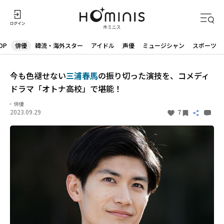
OP
俳優
韓流・海外スター
アイドル
声優
ミュージシャン
スポーツ
今も色褪せない
三浦春馬
の振り切った演技を、コメディ
ドラマ「オトナ高校」で堪能！
俳優
2023.09.29
7