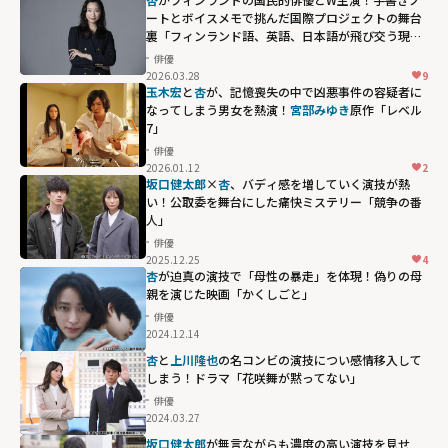
ートとボイスメモで挑んだ国際プロジェクトの舞台
裏「フィンランド語、英語、日本語が飛び交う現場
でした」
俳優
2026.03.28
9
玉木宏
と
杏
が、記憶喪失の中で凶悪事件の容疑者に
なってしまう男女を熱演！
宮部みゆき
原作「レベル
7」
俳優
2026.01.12
2
坂口健太郎
×
杏
、バディ感を増していく演技が熱
い！公取委を舞台にした痛快ミステリー「競争の番
人」
俳優
2025.12.25
4
杏
が迫真の演技で「母性の暴走」を体現！偽りの母
親を演じた映画「かくしごと」
俳優
2024.12.14
杏
と
上川隆也
の名コンビの演技につい感情移入して
しまう！ドラマ「花咲舞が黙ってない」
俳優
2024.03.27
坂口健太郎
が無言ながらも濃度の高い演技を見せ