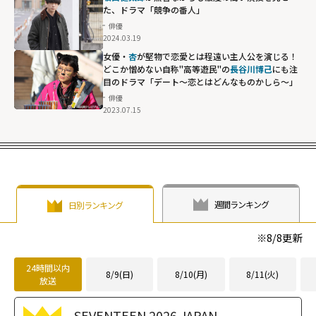
た、ドラマ「競争の番人」
俳優
2024.03.19
女優・
杏
が堅物で恋愛とは程遠い主人公を演じる！
どこか憎めない自称"高等遊民"の
長谷川博己
にも注
目のドラマ「デート～恋とはどんなものかしら～」
俳優
2023.07.15
長谷川博己にも
注目のドラマ
「デート～恋と
はどんなものか
しら～」"
width="304"
週間ランキング
日別ランキング
height="203"
loading="lazy"
※
8/8
更新
fetchpriority="h
igh">
24時間以内
8/9(日)
8/10(月)
8/11(火)
放送
SEVENTEEN 2026 JAPAN