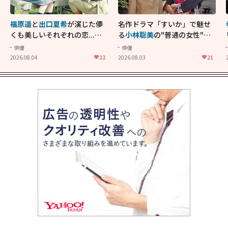
福原遥
と
出口夏希
が演じた儚
名作ドラマ「すいか」で魅せ
くも美しいそれぞれの恋...生
る
小林聡美
の"普通の女性"が
きることの尊さを教えてくれ
大人に刺さる...映画「かもめ
俳優
俳優
た映画「あの花が咲く丘で、
食堂」にも通じる静かな芝居
2026.08.04
22
2026.08.03
21
君とまた出会えたら。」