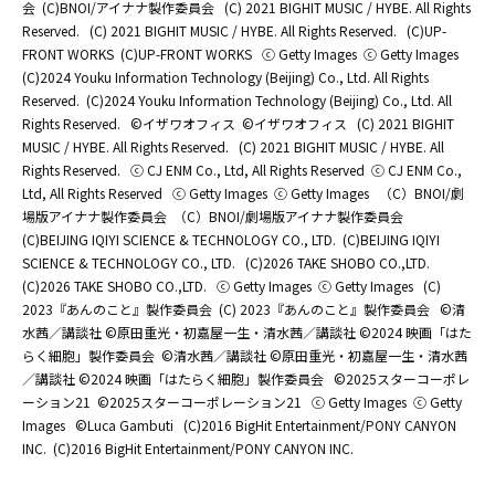
会
(C)BNOI/アイナナ製作委員会
(C) 2021 BIGHIT MUSIC / HYBE. All Rights
Reserved.
(C) 2021 BIGHIT MUSIC / HYBE. All Rights Reserved.
(C)UP-
FRONT WORKS
(C)UP-FRONT WORKS
ⓒ Getty Images
ⓒ Getty Images
(C)2024 Youku Information Technology (Beijing) Co., Ltd. All Rights
Reserved.
(C)2024 Youku Information Technology (Beijing) Co., Ltd. All
Rights Reserved.
©イザワオフィス
©イザワオフィス
(C) 2021 BIGHIT
MUSIC / HYBE. All Rights Reserved.
(C) 2021 BIGHIT MUSIC / HYBE. All
Rights Reserved.
ⓒ CJ ENM Co., Ltd, All Rights Reserved
ⓒ CJ ENM Co.,
Ltd, All Rights Reserved
ⓒ Getty Images
ⓒ Getty Images
（C）BNOI/劇
場版アイナナ製作委員会
（C）BNOI/劇場版アイナナ製作委員会
(C)BEIJING IQIYI SCIENCE & TECHNOLOGY CO., LTD.
(C)BEIJING IQIYI
SCIENCE & TECHNOLOGY CO., LTD.
(C)2026 TAKE SHOBO CO.,LTD.
(C)2026 TAKE SHOBO CO.,LTD.
ⓒ Getty Images
ⓒ Getty Images
(C)
2023『あんのこと』製作委員会
(C) 2023『あんのこと』製作委員会
©清
水茜／講談社 ©原田重光・初嘉屋一生・清水茜／講談社 ©2024 映画「はた
らく細胞」製作委員会
©清水茜／講談社 ©原田重光・初嘉屋一生・清水茜
／講談社 ©2024 映画「はたらく細胞」製作委員会
©2025スターコーポレ
ーション21
©2025スターコーポレーション21
ⓒ Getty Images
ⓒ Getty
Images
©Luca Gambuti
(C)2016 BigHit Entertainment/PONY CANYON
INC.
(C)2016 BigHit Entertainment/PONY CANYON INC.