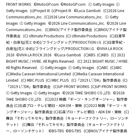
FRONT WORKS
©MotoGP.com
©MotoGP.com
ⓒ Getty Images
ⓒ
Getty Images
(c)Project III
(c)Project III
©Luca Gambuti
(C)2026 Line
Communications.,Inc.
(C)2026 Line Communications.,Inc.
ⓒ Getty
Images
ⓒ Getty Images
©2026 Line Communications.,Inc.
©2026 Line
Communications.,Inc.
(C)BNOI/アイナナ製作委員会
(C)BNOI/アイナナ製
作委員会
(C) Ultimate Productions
(C) Ultimate Productions
(C)日渡早
紀・白泉社(花とゆめ)/フライングドッグ/PRODUCTION I.G
(C)日渡早紀・
白泉社(花とゆめ)/フライングドッグ/PRODUCTION I.G
©️VIVA LA ROCK
2026
©️VIVA LA ROCK 2026
©Luca Gambuti
(C)KBS
(C)KBS
(C) 2021
BIGHIT MUSIC / HYBE. All Rights Reserved.
(C) 2021 BIGHIT MUSIC / HYBE.
All Rights Reserved.
ⓒ Getty Images
ⓒ Getty Images
(C)ABC
(C)ABC
(C)Media Caravan International Limited
(C)Media Caravan International
Limited
(C) MBC PLUS
(C) MBC PLUS
(C)「2019 L♡DK」製作委員会
(C)
「2019 L♡DK」製作委員会
(C)UP-FRONT WORKS
(C)UP-FRONT WORKS
ⓒ Getty Images
ⓒ Getty Images
©2026 TAKE SHOBO CO.,LTD.
©2026
TAKE SHOBO CO.,LTD.
(C)2023 映画「ギーツ・キングオージャー」製作委
員会 (C)石森プロ・テレビ朝日・ADK EM・東映
(C)2023 映画「ギーツ・キ
ングオージャー」製作委員会 (C)石森プロ・テレビ朝日・ADK EM・東映
(C)
舞台「それってキセキ」製作委員会（キョードーファクトリー、ローソンチ
ケット）
(C)舞台「それってキセキ」製作委員会（キョードーファクトリ
ー、ローソンチケット）
©BS-TBS
©BS-TBS
(C)BNOI/アイナナ製作委員