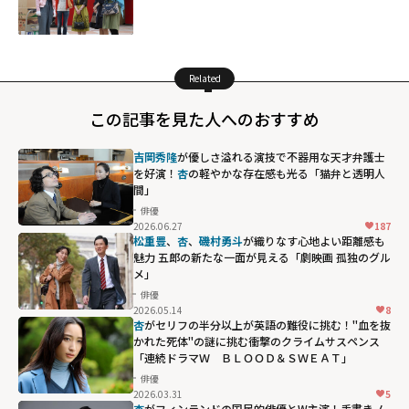
Related
この記事を見た人へのおすすめ
吉岡秀隆
が優しさ溢れる演技で不器用な天才弁護士
を好演！
杏
の軽やかな存在感も光る「猫弁と透明人
間」
俳優
2026.06.27
187
松重豊
、
杏
、
磯村勇斗
が織りなす心地よい距離感も
魅力 五郎の新たな一面が見える「劇映画 孤独のグル
メ」
俳優
2026.05.14
8
杏
がセリフの半分以上が英語の難役に挑む！"血を抜
かれた死体"の謎に挑む衝撃のクライムサスペンス
「連続ドラマＷ ＢＬＯＯＤ＆ＳＷＥＡＴ」
俳優
2026.03.31
5
杏
がフィンランドの国民的俳優とW主演！手書きノ