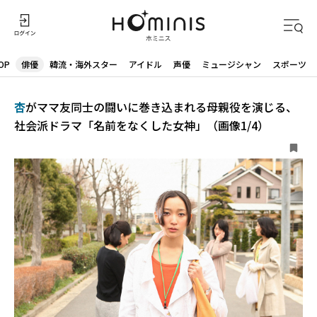
OP
俳優
韓流・海外スター
アイドル
声優
ミュージシャン
スポーツ
杏
がママ友同士の闘いに巻き込まれる母親役を演じる、
社会派ドラマ「名前をなくした女神」（画像1/4）