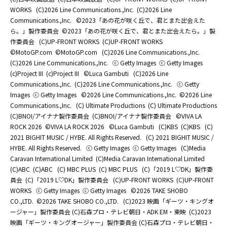
WORKS
(C)2026 Line Communications.,Inc.
(C)2026 Line
Communications.,Inc.
©2023「あの花が咲く丘で、君とまた出会えた
ら。」製作委員会
©2023「あの花が咲く丘で、君とまた出会えたら。」製
作委員会
(C)UP-FRONT WORKS
(C)UP-FRONT WORKS
©MotoGP.com
©MotoGP.com
(C)2026 Line Communications.,Inc.
(C)2026 Line Communications.,Inc.
ⓒ Getty Images
ⓒ Getty Images
(c)Project III
(c)Project III
©Luca Gambuti
(C)2026 Line
Communications.,Inc.
(C)2026 Line Communications.,Inc.
ⓒ Getty
Images
ⓒ Getty Images
©2026 Line Communications.,Inc.
©2026 Line
Communications.,Inc.
(C) Ultimate Productions
(C) Ultimate Productions
(C)BNOI/アイナナ製作委員会
(C)BNOI/アイナナ製作委員会
©️VIVA LA
ROCK 2026
©️VIVA LA ROCK 2026
©Luca Gambuti
(C)KBS
(C)KBS
(C)
2021 BIGHIT MUSIC / HYBE. All Rights Reserved.
(C) 2021 BIGHIT MUSIC /
HYBE. All Rights Reserved.
ⓒ Getty Images
ⓒ Getty Images
(C)Media
Caravan International Limited
(C)Media Caravan International Limited
(C)ABC
(C)ABC
(C) MBC PLUS
(C) MBC PLUS
(C)「2019 L♡DK」製作委
員会
(C)「2019 L♡DK」製作委員会
(C)UP-FRONT WORKS
(C)UP-FRONT
WORKS
ⓒ Getty Images
ⓒ Getty Images
©2026 TAKE SHOBO
CO.,LTD.
©2026 TAKE SHOBO CO.,LTD.
(C)2023 映画「ギーツ・キングオ
ージャー」製作委員会 (C)石森プロ・テレビ朝日・ADK EM・東映
(C)2023
映画「ギーツ・キングオージャー」製作委員会 (C)石森プロ・テレビ朝日・