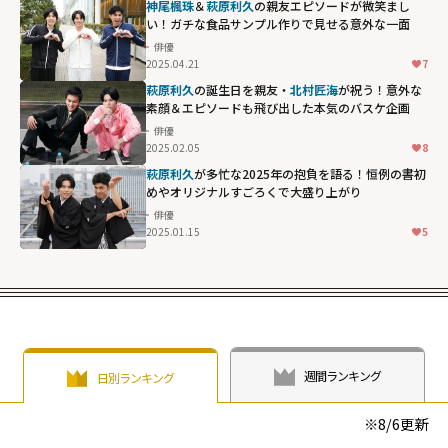
神尾楓珠
＆
萩原利久
の親友エピソードが微笑まし
い！ガチな食品サンプル作りで見せる意外な一面
俳優
2025.04.21
7
萩原利久
の誕生日を親友・
北村匠海
が祝う！意外な
素顔＆エピソードも飛び出した本気のバスケ企画
俳優
2025.02.05
8
萩原利久
が多忙な2025年の抱負を語る！恒例の書初
めやオリジナルすごろくで大盛り上がり
俳優
2025.01.15
5
週間ランキング
日別ランキング
※
8/6
更新