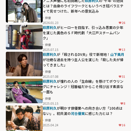
アニメ声優にも初挑戦した
萩原利久
の"午年"の抱負
とは？自身のライフワークともいうべき冠バラエテ
ィで見せつけた、新年への意気込み
俳優
2026.01.23
26
萩原利久
がヒーローを目指す、引っ込み思案の少年
を演じた異色のＳＦ時代劇「大江戸スチームパン
ク」
俳優
2025.07.15
13
萩原利久
が「殺されるDV夫」役で新境地！
山下美月
が壮絶な過去を持つ主人公を演じた「殺した夫が帰
ってきました」
俳優
2025.07.08
31
萩原利久
が憧れの人の「生命線」を懸けてボウリン
グにチャレンジ！冠番組だからこそ飛び出す素直な
一面も
俳優
2025.05.15
8
萩原利久
が明かす俳優業への向き合い方「100点は
ない」。初共演の
河合優実
に感じた力とは？
俳優
2025.04.24
16