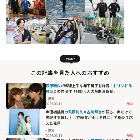
Related
この記事を見た人へのおすすめ
萩原利久
が料理上手な年下男子を好演！
トリンドル
玲奈
との共演作「月読くんの禁断お夜食」
俳優
2026.03.14
31
声優初挑戦の
萩原利久
×
古川琴音
が語る、声だけで
表現する難しさ 『花緑青が明ける日に』で得た手応
えと発見
俳優
2026.03.11
51