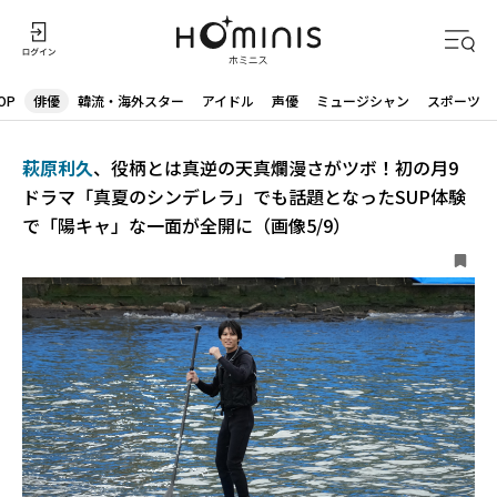
OP
俳優
韓流・海外スター
アイドル
声優
ミュージシャン
スポーツ
萩原利久
、役柄とは真逆の天真爛漫さがツボ！初の月9
ドラマ「真夏のシンデレラ」でも話題となったSUP体験
で「陽キャ」な一面が全開に（画像5/9）