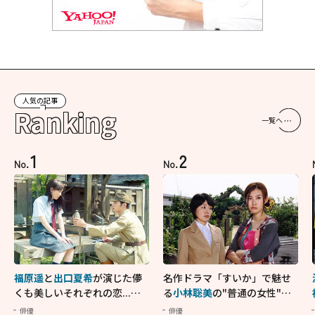
人気の記事
Ranking
一覧へ
1
2
No.
No.
福原遥
と
出口夏希
が演じた儚
名作ドラマ「すいか」で魅せ
くも美しいそれぞれの恋...生
る
小林聡美
の"普通の女性"が
きることの尊さを教えてくれ
大人に刺さる...映画「かもめ
俳優
俳優