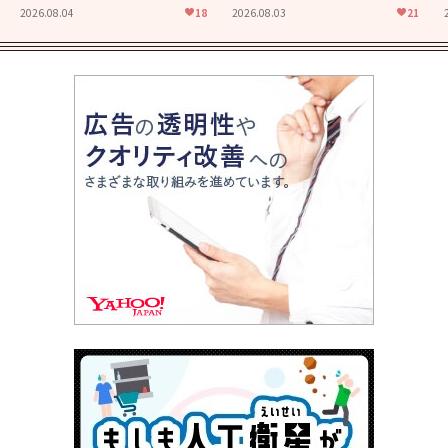
た映画「あの花が咲く丘で、
食堂」にも通じる静かな芝居
2026.08.04
18
2026.08.03
21
君とまた出会えたら。」