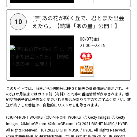
[字]あの花が咲く丘で、君とまた出会
10
えたら。【続編「あの星」公開！】
08/07(金)
21:00～23:15
このサイトでは、当日から1週間分はEPGと同等の番組情報が表示され、そ
の先1か月後まではガイド誌（有料）と同等の番組情報が表示されます。番
組や放送予定は予告なく変更される場合がありますのでご了承ください。放
送が終了した番組は、自動的にリストから削除されます。
(C)UP-FRONT WORKS
(C)UP-FRONT WORKS
ⓒ Getty Images
ⓒ Getty
Images
©MotoGP.com
©MotoGP.com
(C) 2021 BIGHIT MUSIC / HYBE.
All Rights Reserved.
(C) 2021 BIGHIT MUSIC / HYBE. All Rights Reserved.
(C)日本映画放送
(C)日本映画放送
(C)UP-FRONT WORKS
(C)UP-FRONT