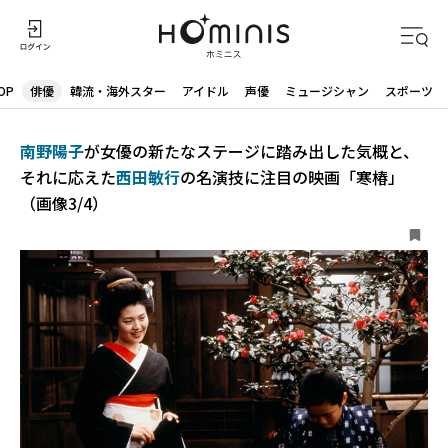
OP
俳優
韓流・海外スター
アイドル
声優
ミュージシャン
スポーツ
南野陽子
が女優の新たなステージに踏み出した気概と、
それに応えた
西田敏行
の名演技に注目の映画「寒椿」
（画像3/4）