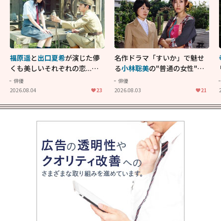
福原遥
と
出口夏希
が演じた儚
名作ドラマ「すいか」で魅せ
くも美しいそれぞれの恋...生
る
小林聡美
の"普通の女性"が
きることの尊さを教えてくれ
大人に刺さる...映画「かもめ
俳優
俳優
た映画「あの花が咲く丘で、
食堂」にも通じる静かな芝居
2026.08.04
23
2026.08.03
21
君とまた出会えたら。」