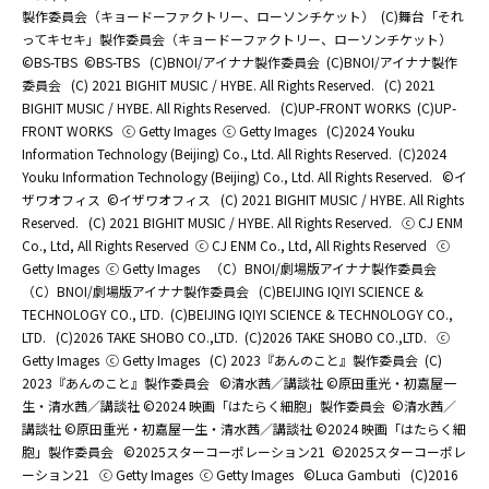
製作委員会（キョードーファクトリー、ローソンチケット）
(C)舞台「それ
ってキセキ」製作委員会（キョードーファクトリー、ローソンチケット）
©BS-TBS
©BS-TBS
(C)BNOI/アイナナ製作委員会
(C)BNOI/アイナナ製作
委員会
(C) 2021 BIGHIT MUSIC / HYBE. All Rights Reserved.
(C) 2021
BIGHIT MUSIC / HYBE. All Rights Reserved.
(C)UP-FRONT WORKS
(C)UP-
FRONT WORKS
ⓒ Getty Images
ⓒ Getty Images
(C)2024 Youku
Information Technology (Beijing) Co., Ltd. All Rights Reserved.
(C)2024
Youku Information Technology (Beijing) Co., Ltd. All Rights Reserved.
©イ
ザワオフィス
©イザワオフィス
(C) 2021 BIGHIT MUSIC / HYBE. All Rights
Reserved.
(C) 2021 BIGHIT MUSIC / HYBE. All Rights Reserved.
ⓒ CJ ENM
Co., Ltd, All Rights Reserved
ⓒ CJ ENM Co., Ltd, All Rights Reserved
ⓒ
Getty Images
ⓒ Getty Images
（C）BNOI/劇場版アイナナ製作委員会
（C）BNOI/劇場版アイナナ製作委員会
(C)BEIJING IQIYI SCIENCE &
TECHNOLOGY CO., LTD.
(C)BEIJING IQIYI SCIENCE & TECHNOLOGY CO.,
LTD.
(C)2026 TAKE SHOBO CO.,LTD.
(C)2026 TAKE SHOBO CO.,LTD.
ⓒ
Getty Images
ⓒ Getty Images
(C) 2023『あんのこと』製作委員会
(C)
2023『あんのこと』製作委員会
©清水茜／講談社 ©原田重光・初嘉屋一
生・清水茜／講談社 ©2024 映画「はたらく細胞」製作委員会
©清水茜／
講談社 ©原田重光・初嘉屋一生・清水茜／講談社 ©2024 映画「はたらく細
胞」製作委員会
©2025スターコーポレーション21
©2025スターコーポレ
ーション21
ⓒ Getty Images
ⓒ Getty Images
©Luca Gambuti
(C)2016