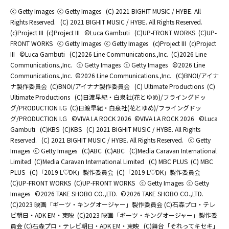
ⓒ Getty Images
ⓒ Getty Images
(C) 2021 BIGHIT MUSIC / HYBE. All
Rights Reserved.
(C) 2021 BIGHIT MUSIC / HYBE. All Rights Reserved.
(c)Project III
(c)Project III
©Luca Gambuti
(C)UP-FRONT WORKS
(C)UP-
FRONT WORKS
ⓒ Getty Images
ⓒ Getty Images
(c)Project III
(c)Project
III
©Luca Gambuti
(C)2026 Line Communications.,Inc.
(C)2026 Line
Communications.,Inc.
ⓒ Getty Images
ⓒ Getty Images
©2026 Line
Communications.,Inc.
©2026 Line Communications.,Inc.
(C)BNOI/アイナ
ナ製作委員会
(C)BNOI/アイナナ製作委員会
(C) Ultimate Productions
(C)
Ultimate Productions
(C)日渡早紀・白泉社(花とゆめ)/フライングドッ
グ/PRODUCTION I.G
(C)日渡早紀・白泉社(花とゆめ)/フライングドッ
グ/PRODUCTION I.G
©️VIVA LA ROCK 2026
©️VIVA LA ROCK 2026
©Luca
Gambuti
(C)KBS
(C)KBS
(C) 2021 BIGHIT MUSIC / HYBE. All Rights
Reserved.
(C) 2021 BIGHIT MUSIC / HYBE. All Rights Reserved.
ⓒ Getty
Images
ⓒ Getty Images
(C)ABC
(C)ABC
(C)Media Caravan International
Limited
(C)Media Caravan International Limited
(C) MBC PLUS
(C) MBC
PLUS
(C)「2019 L♡DK」製作委員会
(C)「2019 L♡DK」製作委員会
(C)UP-FRONT WORKS
(C)UP-FRONT WORKS
ⓒ Getty Images
ⓒ Getty
Images
©2026 TAKE SHOBO CO.,LTD.
©2026 TAKE SHOBO CO.,LTD.
(C)2023 映画「ギーツ・キングオージャー」製作委員会 (C)石森プロ・テレ
ビ朝日・ADK EM・東映
(C)2023 映画「ギーツ・キングオージャー」製作委
員会 (C)石森プロ・テレビ朝日・ADK EM・東映
(C)舞台「それってキセキ」