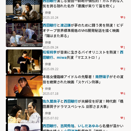
西田敏行
演じる金田一耕助が個性的！カルト的な人
気を誇る隠れた名作「悪魔が来りて笛を吹く」
俳優
2025.10.24
9
西田敏行
と
渡辺謙
が夢のために闘う男を熱演！ビデ
オテープ世界標準規格のVHS開発秘話を描く映画
「陽はまた昇る」
俳優
2025.09.24
1
松坂桃李
が音楽に生きるバイオリニストを熱演！
西
田敏行
、
miwa
共演「マエストロ！」
俳優
2025.09.22
2
本格女優路線アイドルの先駆者！
南野陽子
がその演
技を絶賛された映画「スケバン刑事」
俳優
2025.07.18
6
佐久間良子
と
西田敏行
が夫婦役を好演！時代劇「橋
田壽賀子ドラマスペシャル 旦那さま大事」
俳優
2025.07.02
1
西田敏行
、
吉岡秀隆
、
いしだあゆみ
ら名優が温かい
感動を紡ぐ！
山田洋次
監督作品「学校Ⅱ」