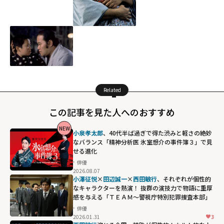
Related
この記事を見た人へのおすすめ
NEW
小泉孝太郎
、40代半ば過ぎで得た渋みと軽さの絶妙
なバランス「精神分析医 氷室想介の事件簿３」で見
せる進化
俳優
2026.08.07
小澤征悦
×
田辺誠一
×
西田敏行
、それぞれが個性的
なキャラクターを熱演！ 抜群の演技力で物語に重厚
感を与える「ＴＥＡＭ～警視庁特別犯罪捜査本部」
俳優
2026.01.31
3