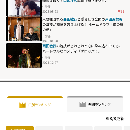
俳優
2025.05.23
17
人間味溢れる
西田敏行
と愛らしさ全開の
戸田恵梨香
の演技が物語を盛り上げる！ ホームドラマ「俺の家
の話」
俳優
2025.01.30
西田敏行
の演技がじわじわと心に染み込んでくる、
ハートフルなコメディ「ゲロッパ！」
俳優
2024.12.27
週間ランキング
日別ランキング
※
8/8
更新