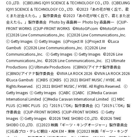
CO.,LTD.
(C)BEIJING IQIYI SCIENCE & TECHNOLOGY CO., LTD.
(C)BEIJING
IQIYI SCIENCE & TECHNOLOGY CO., LTD.
©2023「あの花が咲く丘で、君
とまた出会えたら。」製作委員会
©2023「あの花が咲く丘で、君とまた出
会えたら。」製作委員会
Photo by 森島興一
Photo by 森島興一
(C)UP-
FRONT WORKS
(C)UP-FRONT WORKS
©MotoGP.com
©MotoGP.com
(C)2026 Line Communications.,Inc.
(C)2026 Line Communications.,Inc.
ⓒ Getty Images
ⓒ Getty Images
(c)Project III
(c)Project III
©Luca
Gambuti
(C)2026 Line Communications.,Inc.
(C)2026 Line
Communications.,Inc.
ⓒ Getty Images
ⓒ Getty Images
©2026 Line
Communications.,Inc.
©2026 Line Communications.,Inc.
(C) Ultimate
Productions
(C) Ultimate Productions
(C)BNOI/アイナナ製作委員会
(C)BNOI/アイナナ製作委員会
©️VIVA LA ROCK 2026
©️VIVA LA ROCK 2026
©Luca Gambuti
(C)KBS
(C)KBS
(C) 2021 BIGHIT MUSIC / HYBE. All
Rights Reserved.
(C) 2021 BIGHIT MUSIC / HYBE. All Rights Reserved.
ⓒ
Getty Images
ⓒ Getty Images
(C)ABC
(C)ABC
(C)Media Caravan
International Limited
(C)Media Caravan International Limited
(C) MBC
PLUS
(C) MBC PLUS
(C)「2019 L♡DK」製作委員会
(C)「2019 L♡DK」製
作委員会
(C)UP-FRONT WORKS
(C)UP-FRONT WORKS
ⓒ Getty
Images
ⓒ Getty Images
©2026 TAKE SHOBO CO.,LTD.
©2026 TAKE
SHOBO CO.,LTD.
(C)2023 映画「ギーツ・キングオージャー」製作委員会
(C)石森プロ・テレビ朝日・ADK EM・東映
(C)2023 映画「ギーツ・キング