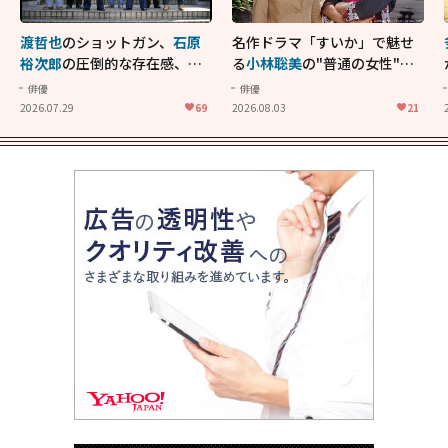
渡哲也
のショットガン、
石原
名作ドラマ「すいか」で魅せ
裕次郎
の圧倒的な存在感、
舘
る
小林聡美
の"普通の女性"が
ひろし
のバイクアクショ
大人に刺さる...映画「かもめ
俳優
俳優
ン！"大門軍団"のカッコよさ
食堂」にも通じる静かな芝居
2026.07.29
69
2026.08.03
21
が詰まった「西部警察 PART-
II」