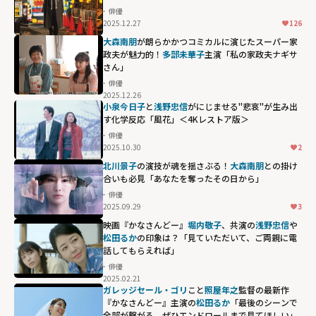
俳優
2025.12.27
126
大森南朋
が朗らかかつコミカルに演じたスーパー家
政夫が魅力的！
多部未華子
主演「私の家政夫ナギサ
さん」
俳優
2025.12.26
小泉今日子
と
浅野忠信
がにじませる"悲哀"が生み出
す化学反応「風花」＜4Kレストア版＞
俳優
2025.10.30
2
北川景子
の演技が魂を揺さぶる！
大森南朋
との掛け
合いも必見「あなたを奪ったその日から」
俳優
2025.09.29
3
映画『かなさんどー』
堀内敬子
、共演の
浅野忠信
や
松田るか
の印象は？「見ていただいて、ご両親に電
話してもらえれば」
俳優
2025.02.21
ガレッジセール・ゴリ
こと
照屋年之
監督の最新作
『かなさんどー』主演の
松田るか
「最後のシーンで
全部が繋がる、ぜひエンドロールまで見てほしい」