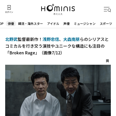
OP
俳優
韓流・海外スター
アイドル
声優
ミュージシャン
スポーツ
北野武
監督最新作！
浅野忠信
、
大森南朋
らのシリアスと
コミカルを行き交う演技やユニークな構造にも注目の
「Broken Rage」（画像7/12）