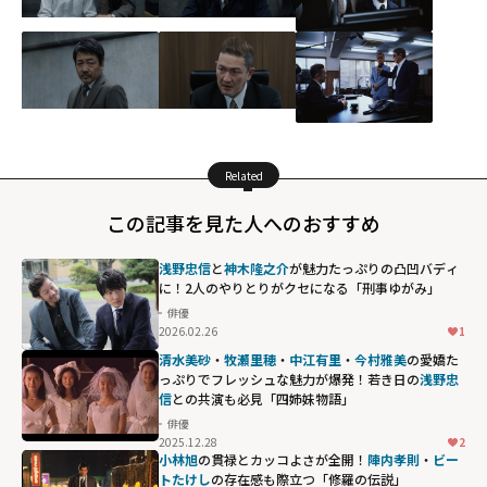
Related
この記事を見た人へのおすすめ
浅野忠信
と
神木隆之介
が魅力たっぷりの凸凹バディ
に！2人のやりとりがクセになる「刑事ゆがみ」
俳優
2026.02.26
1
清水美砂
・
牧瀬里穂
・
中江有里
・
今村雅美
の愛嬌た
っぷりでフレッシュな魅力が爆発！若き日の
浅野忠
信
との共演も必見「四姉妹物語」
俳優
2025.12.28
2
小林旭
の貫禄とカッコよさが全開！
陣内孝則
・
ビー
トたけし
の存在感も際立つ「修羅の伝説」