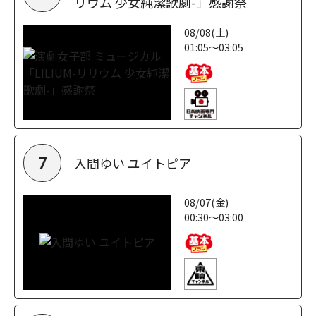
リウム 少女純潔歌劇-」感謝祭
08/08(土)
01:05～03:05
入間ゆい ユイトピア
7
08/07(金)
00:30～03:00