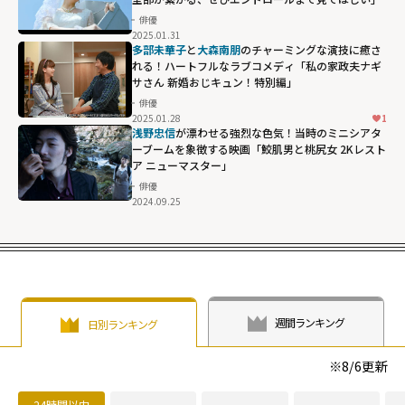
俳優
2025.01.31
多部未華子
と
大森南朋
のチャーミングな演技に癒さ
れる！ハートフルなラブコメディ「私の家政夫ナギ
サさん 新婚おじキュン！特別編」
俳優
2025.01.28
1
浅野忠信
が漂わせる強烈な色気！当時のミニシアタ
ーブームを象徴する映画「鮫肌男と桃尻女 2Kレスト
ア ニューマスター」
俳優
2024.09.25
週間ランキング
日別ランキング
※
8/6
更新
24時間以内