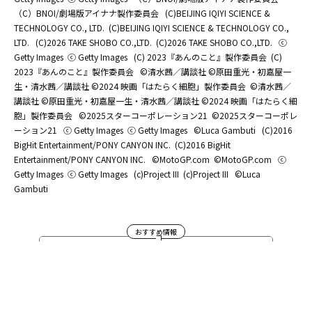
（C）BNOI/劇場版アイナナ製作委員会
(C)BEIJING IQIYI SCIENCE &
TECHNOLOGY CO., LTD.
(C)BEIJING IQIYI SCIENCE & TECHNOLOGY CO.,
LTD.
(C)2026 TAKE SHOBO CO.,LTD.
(C)2026 TAKE SHOBO CO.,LTD.
ⓒ
Getty Images
ⓒ Getty Images
(C) 2023『あんのこと』製作委員会
(C)
2023『あんのこと』製作委員会
©清水茜／講談社 ©原田重光・初嘉屋一
生・清水茜／講談社 ©2024 映画「はたらく細胞」製作委員会
©清水茜／
講談社 ©原田重光・初嘉屋一生・清水茜／講談社 ©2024 映画「はたらく細
胞」製作委員会
©2025スターコーポレーション21
©2025スターコーポレ
ーション21
ⓒ Getty Images
ⓒ Getty Images
©Luca Gambuti
(C)2016
BigHit Entertainment/PONY CANYON INC.
(C)2016 BigHit
Entertainment/PONY CANYON INC.
©MotoGP.com
©MotoGP.com
ⓒ
Getty Images
ⓒ Getty Images
(c)Project III
(c)Project III
©Luca
Gambuti
おすすめ情報