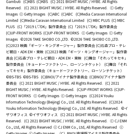
Gambuti
(C)KBS
(C)KBS
(C) 2021 BIGHIT MUSIC / HYBE. All Rights
Reserved.
(C) 2021 BIGHIT MUSIC / HYBE. All Rights Reserved.
ⓒ Getty
Images
ⓒ Getty Images
(C)ABC
(C)ABC
(C)Media Caravan International
Limited
(C)Media Caravan International Limited
(C) MBC PLUS
(C) MBC
PLUS
(C)「2019 L♡DK」製作委員会
(C)「2019 L♡DK」製作委員会
(C)UP-FRONT WORKS
(C)UP-FRONT WORKS
ⓒ Getty Images
ⓒ Getty
Images
©2026 TAKE SHOBO CO.,LTD.
©2026 TAKE SHOBO CO.,LTD.
(C)2023 映画「ギーツ・キングオージャー」製作委員会 (C)石森プロ・テレ
ビ朝日・ADK EM・東映
(C)2023 映画「ギーツ・キングオージャー」製作委
員会 (C)石森プロ・テレビ朝日・ADK EM・東映
(C)舞台「それってキセキ」
製作委員会（キョードーファクトリー、ローソンチケット）
(C)舞台「それ
ってキセキ」製作委員会（キョードーファクトリー、ローソンチケット）
©BS-TBS
©BS-TBS
(C)BNOI/アイナナ製作委員会
(C)BNOI/アイナナ製作
委員会
(C) 2021 BIGHIT MUSIC / HYBE. All Rights Reserved.
(C) 2021
BIGHIT MUSIC / HYBE. All Rights Reserved.
(C)UP-FRONT WORKS
(C)UP-
FRONT WORKS
ⓒ Getty Images
ⓒ Getty Images
(C)2024 Youku
Information Technology (Beijing) Co., Ltd. All Rights Reserved.
(C)2024
Youku Information Technology (Beijing) Co., Ltd. All Rights Reserved.
©イ
ザワオフィス
©イザワオフィス
(C) 2021 BIGHIT MUSIC / HYBE. All Rights
Reserved.
(C) 2021 BIGHIT MUSIC / HYBE. All Rights Reserved.
ⓒ CJ ENM
Co., Ltd, All Rights Reserved
ⓒ CJ ENM Co., Ltd, All Rights Reserved
ⓒ
Getty Images
ⓒ Getty Images
（C）BNOI/劇場版アイナナ製作委員会