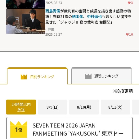
2025.08.23
3
西島秀俊
が裁判官の奮闘と成長を描き出す感動の物
語！当時21歳の
柄本佑
、
中村倫也
も瑞々しい演技を
見せた「ジャッジⅡ 島の裁判官 奮闘記」
俳優
2025.05.27
10
週間ランキング
日別ランキング
※
8/8
更新
24時間以内
8/9(日)
8/10(月)
8/11(火)
放送
SEVENTEEN 2026 JAPAN
1
位
FANMEETING 'YAKUSOKU' 東京ドー