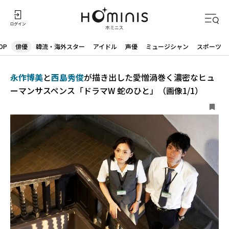
OP
俳優
韓流・海外スター
アイドル
声優
ミュージシャン
スポーツ
永作博美
と
西島秀俊
が描き出した愛憎渦巻く濃密なヒュ
ーマンサスペンス「ドラマW 蛇のひと」（画像1/1）