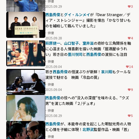
る衝撃作「人間
俳優
2025.09.29
3
標本」"
西島秀俊
と
グイ・ルンメイ
が『Dear Stranger／デ
width="304"
ィア・ストレンジャー』撮影を懐古「かなり甘いも
height="203"
のを補給して臨んでいました」
loading="lazy"
俳優
fetchpriority="h
2025.09.28
4
萩原健一
、
山口智子
、
室井滋
の奇妙な三角関係を軸
igh">
に心温まる人情喜劇を描いた映画「居酒屋ゆうれ
い」若き日の
豊川悦司
と
西島秀俊
の演技にも注目
俳優
2025.09.04
14
若き
西島秀俊
の怪演ぶりが新鮮！
哀川翔
もクールな
演技で魅せる 映画「冷血の罠」
俳優
2025.09.04
9
西島秀俊
の役への"没入の深度"を味わえる、"クズ
男"を演じた映画「２/デュオ」
俳優
2025.08.29
5
西島秀俊
が、本能寺の変を起こした明智光秀の人物
と心情を子細に体現！
北野武
監督作品・映画「首」
俳優