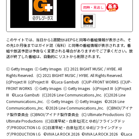
同時・見逃し
このサイトでは、当日から1週間分はEPGと同等の番組情報が表示され、そ
の先1か月後まではガイド誌（有料）と同等の番組情報が表示されます。番
組や放送予定は予告なく変更される場合がありますのでご了承ください。放
送が終了した番組は、自動的にリストから削除されます。
ⓒ Getty Images
ⓒ Getty Images
(C) 2021 BIGHIT MUSIC / HYBE. All
Rights Reserved.
(C) 2021 BIGHIT MUSIC / HYBE. All Rights Reserved.
(c)Project III
(c)Project III
©Luca Gambuti
(C)UP-FRONT WORKS
(C)UP-
FRONT WORKS
ⓒ Getty Images
ⓒ Getty Images
(c)Project III
(c)Project
III
©Luca Gambuti
(C)2026 Line Communications.,Inc.
(C)2026 Line
Communications.,Inc.
ⓒ Getty Images
ⓒ Getty Images
©2026 Line
Communications.,Inc.
©2026 Line Communications.,Inc.
(C)BNOI/アイナ
ナ製作委員会
(C)BNOI/アイナナ製作委員会
(C) Ultimate Productions
(C)
Ultimate Productions
(C)日渡早紀・白泉社(花とゆめ)/フライングドッ
グ/PRODUCTION I.G
(C)日渡早紀・白泉社(花とゆめ)/フライングドッ
グ/PRODUCTION I.G
©️VIVA LA ROCK 2026
©️VIVA LA ROCK 2026
©Luca