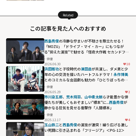
Related
この記事を見た人へのおすすめ
西島秀俊
の冷静な佇まいが不穏さを際立たせる！
「MOZU」「ドライブ・マイ・カー」にもつなが
る"抑えた演技"で魅せる「怪奇大作戦 セカンドファ
イル」
俳優
2026.06.30
10
浜田雅功
と子役時代の
濱田岳
が共演し、ダメ男と少
年の心の交流を描いたハートフルドラマ！
永作博美
とのコミカルな会話劇も魅力の「ひとりぼっちの君
に」
俳優
2026.05.29
2
市川染五郎
、
荒木飛羽
、
山中柔太朗
ら才能豊かな俳
優たちが美しくもおぞましい"標本"に...
西島秀俊
が
静かなる狂気を見せる衝撃作「人間標本」
俳優
2025.12.17
4
西島秀俊が静か
玉山鉄二
と
西島秀俊
の演技が激突！繰り広げる激し
なる狂気を見せ
い死闘に引き込まれる「フリージア」＜PG-12＞