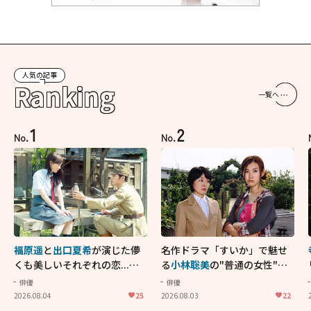
人気の記事
Ranking
一覧へ
1
2
No.
No.
福原遥
と
出口夏希
が演じた儚
名作ドラマ「すいか」で魅せ
くも美しいそれぞれの恋...生
る
小林聡美
の"普通の女性"が
きることの尊さを教えてくれ
大人に刺さる...映画「かもめ
俳優
俳優
た映画「あの花が咲く丘で、
食堂」にも通じる静かな芝居
2026.08.04
25
2026.08.03
22
君とまた出会えたら。」