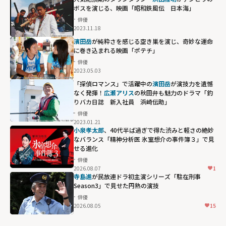
ボスを演じる、映画「昭和鉄風伝 日本海」
俳優
2023.11.18
濱田岳
が純粋さを感じる空き巣を演じ、奇妙な運命
に巻き込まれる映画「ポテチ」
俳優
2023.05.03
「探偵ロマンス」で活躍中の
濱田岳
が演技力を遺憾
なく発揮！
広瀬アリス
の秋田弁も魅力のドラマ「釣
りバカ日誌 新入社員 浜崎伝助」
俳優
2023.01.21
小泉孝太郎
、40代半ば過ぎで得た渋みと軽さの絶妙
なバランス「精神分析医 氷室想介の事件簿３」で見
せる進化
俳優
2026.08.07
1
寺島進
が民放連ドラ初主演シリーズ「駐在刑事
Season3」で見せた円熟の演技
俳優
2026.08.05
15