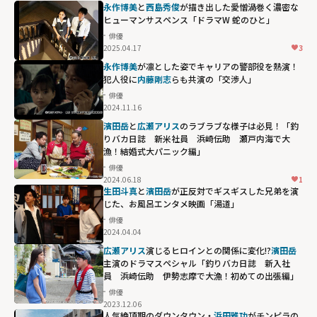
永作博美
と
西島秀俊
が描き出した愛憎渦巻く濃密な
ヒューマンサスペンス「ドラマW 蛇のひと」
俳優
2025.04.17
3
永作博美
が凛とした姿でキャリアの警部役を熱演！
犯人役に
内藤剛志
らも共演の「交渉人」
俳優
2024.11.16
濱田岳
と
広瀬アリス
のラブラブな様子は必見！「釣
りバカ日誌 新米社員 浜崎伝助 瀬戸内海で大
漁！結婚式大パニック編」
俳優
2024.06.18
1
生田斗真
と
濱田岳
が正反対でギスギスした兄弟を演
じた、お風呂エンタメ映画「湯道」
俳優
2024.04.04
広瀬アリス
演じるヒロインとの関係に変化!?
濱田岳
主演のドラマスペシャル「釣りバカ日誌 新入社
員 浜崎伝助 伊勢志摩で大漁！初めての出張編」
俳優
2023.12.06
人気絶頂期のダウンタウン・
浜田雅功
がチンピラの