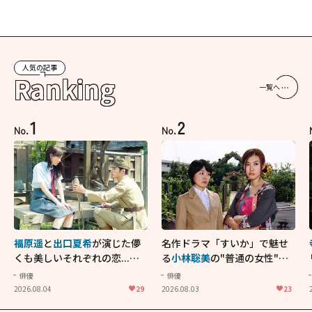
人気の記事
Ranking
一覧へ
1
2
No.
No.
福原遥
と
出口夏希
が演じた儚
名作ドラマ「すいか」で魅せ
くも美しいそれぞれの恋...生
る
小林聡美
の"普通の女性"が
きることの尊さを教えてくれ
大人に刺さる...映画「かもめ
俳優
俳優
た映画「あの花が咲く丘で、
食堂」にも通じる静かな芝居
2026.08.04
29
2026.08.03
23
君とまた出会えたら。」