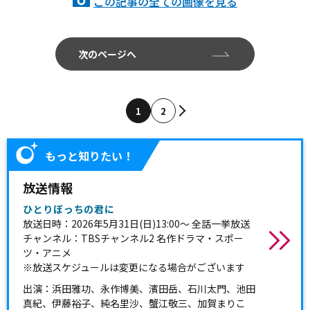
この記事の全ての画像を見る
次のページへ
1
2
もっと知りたい！
放送情報
ひとりぼっちの君に
放送日時：2026年5月31日(日)13:00～ 全話一挙放送
チャンネル：TBSチャンネル2 名作ドラマ・スポー
ツ・アニメ
※放送スケジュールは変更になる場合がございます
出演：浜田雅功、永作博美、濱田岳、石川太門、池田
真紀、伊藤裕子、純名里沙、蟹江敬三、加賀まりこ