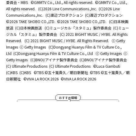
委員会・MBS
©GMMTV Co., Ltd., All rights reserved.
©GMMTV Co., Ltd.,
All rights reserved.
(C)2026 Line Communications.,Inc.
(C)2026 Line
Communications.,Inc.
(C)渡辺プロダクション
(C)渡辺プロダクション
©2026 TAKE SHOBO CO.,LTD.
©2026 TAKE SHOBO CO.,LTD.
(C)日本映画
放送
(C)日本映画放送
(C)ミュージカル「スタミュ」製作委員会
(C)ミュー
ジカル「スタミュ」製作委員会
(C) 2021 BIGHIT MUSIC / HYBE. All Rights
Reserved.
(C) 2021 BIGHIT MUSIC / HYBE. All Rights Reserved.
ⓒ Getty
Images
ⓒ Getty Images
(C)Dongyang Huanyu Film & TV Culture Co.,
Ltd
(C)Dongyang Huanyu Film & TV Culture Co., Ltd
ⓒ Getty Images
ⓒ
Getty Images
(C)BNOI/アイナナ製作委員会
(C)BNOI/アイナナ製作委員会
(C) Ultimate Productions
(C) Ultimate Productions
©Luca Gambuti
(C)KBS
(C)KBS
©TBS ©五十嵐貴久／朝日新聞社
©TBS ©五十嵐貴久／朝
日新聞社
©️VIVA LA ROCK 2026
©️VIVA LA ROCK 2026
おすすめ情報