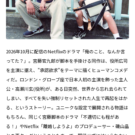
2026年10月に配信のNetflixのドラマ「俺のこと、なんか言
ってた？」。宮藤官九郎が脚本を手掛ける同作は、役所広司
を主演に据え、"承認欲求"をテーマに描くヒューマンコメデ
ィだ。ロンドン・グローブ座で日本人初の主演を飾った主人
公・高瀬川玄(役所)が、ある日突然、世界から忘れ去られて
しまい、すべてを失い強制リセットされた人生で再起をはか
る、というストーリー。ユニークな設定で展開される物語は
もちろん、同じく宮藤脚本のドラマ「不適切にも程があ
る！」やNetflix「離婚しようよ」のプロデューサー・磯山晶