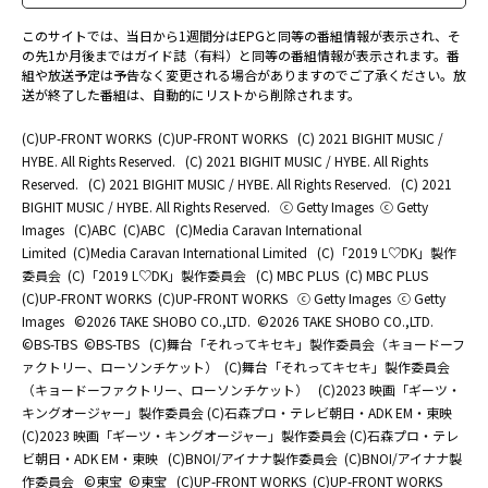
このサイトでは、当日から1週間分はEPGと同等の番組情報が表示され、そ
の先1か月後まではガイド誌（有料）と同等の番組情報が表示されます。番
組や放送予定は予告なく変更される場合がありますのでご了承ください。放
送が終了した番組は、自動的にリストから削除されます。
(C)UP-FRONT WORKS
(C)UP-FRONT WORKS
(C) 2021 BIGHIT MUSIC /
HYBE. All Rights Reserved.
(C) 2021 BIGHIT MUSIC / HYBE. All Rights
Reserved.
(C) 2021 BIGHIT MUSIC / HYBE. All Rights Reserved.
(C) 2021
BIGHIT MUSIC / HYBE. All Rights Reserved.
ⓒ Getty Images
ⓒ Getty
Images
(C)ABC
(C)ABC
(C)Media Caravan International
Limited
(C)Media Caravan International Limited
(C)「2019 L♡DK」製作
委員会
(C)「2019 L♡DK」製作委員会
(C) MBC PLUS
(C) MBC PLUS
(C)UP-FRONT WORKS
(C)UP-FRONT WORKS
ⓒ Getty Images
ⓒ Getty
Images
©2026 TAKE SHOBO CO.,LTD.
©2026 TAKE SHOBO CO.,LTD.
©BS-TBS
©BS-TBS
(C)舞台「それってキセキ」製作委員会（キョードーフ
ァクトリー、ローソンチケット）
(C)舞台「それってキセキ」製作委員会
（キョードーファクトリー、ローソンチケット）
(C)2023 映画「ギーツ・
キングオージャー」製作委員会 (C)石森プロ・テレビ朝日・ADK EM・東映
(C)2023 映画「ギーツ・キングオージャー」製作委員会 (C)石森プロ・テレ
ビ朝日・ADK EM・東映
(C)BNOI/アイナナ製作委員会
(C)BNOI/アイナナ製
作委員会
©東宝
©東宝
(C)UP-FRONT WORKS
(C)UP-FRONT WORKS