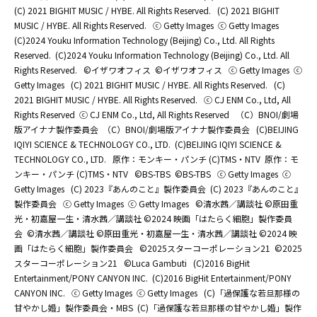
(C) 2021 BIGHIT MUSIC / HYBE. All Rights Reserved.
(C) 2021 BIGHIT
MUSIC / HYBE. All Rights Reserved.
ⓒ Getty Images
ⓒ Getty Images
(C)2024 Youku Information Technology (Beijing) Co., Ltd. All Rights
Reserved.
(C)2024 Youku Information Technology (Beijing) Co., Ltd. All
Rights Reserved.
©イザワオフィス
©イザワオフィス
ⓒ Getty Images
ⓒ
Getty Images
(C) 2021 BIGHIT MUSIC / HYBE. All Rights Reserved.
(C)
2021 BIGHIT MUSIC / HYBE. All Rights Reserved.
ⓒ CJ ENM Co., Ltd, All
Rights Reserved
ⓒ CJ ENM Co., Ltd, All Rights Reserved
（C）BNOI/劇場
版アイナナ製作委員会
（C）BNOI/劇場版アイナナ製作委員会
(C)BEIJING
IQIYI SCIENCE & TECHNOLOGY CO., LTD.
(C)BEIJING IQIYI SCIENCE &
TECHNOLOGY CO., LTD.
原作：モンキー・パンチ (C)TMS・NTV
原作：モ
ンキー・パンチ (C)TMS・NTV
©BS-TBS
©BS-TBS
ⓒ Getty Images
ⓒ
Getty Images
(C) 2023『あんのこと』製作委員会
(C) 2023『あんのこと』
製作委員会
ⓒ Getty Images
ⓒ Getty Images
©清水茜／講談社 ©原田重
光・初嘉屋一生・清水茜／講談社 ©2024 映画「はたらく細胞」製作委員
会
©清水茜／講談社 ©原田重光・初嘉屋一生・清水茜／講談社 ©2024 映
画「はたらく細胞」製作委員会
©2025スターコーポレーション21
©2025
スターコーポレーション21
©Luca Gambuti
(C)2016 BigHit
Entertainment/PONY CANYON INC.
(C)2016 BigHit Entertainment/PONY
CANYON INC.
ⓒ Getty Images
ⓒ Getty Images
(C)「過保護な若旦那様の
甘やかし婚」製作委員会・MBS
(C)「過保護な若旦那様の甘やかし婚」製作