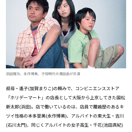
浜田雅功、永作博美、子役時代の濱田岳が共演
叔母・遙子(加賀まりこ)の頼みで、コンビニエンスストア
「ホリデーマート」の店長として大阪から上京してきた国松
新太郎(浜田)。店で働いているのは、店員で離婚歴のあるキ
ツイ性格の本多里美(永作博美)、アルバイトの東大生・吉川
(石川太門)、同じくアルバイトの女子高生・千花(池田真紀)