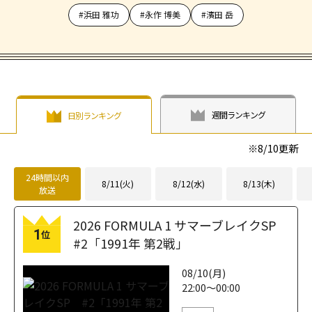
#浜田 雅功
#永作 博美
#濱田 岳
週間ランキング
日別ランキング
※
8/10
更新
24時間以内
8/11(火)
8/12(水)
8/13(木)
放送
2026 FORMULA 1 サマーブレイクSP
1
位
#2「1991年 第2戦」
08/10(月)
22:00～00:00