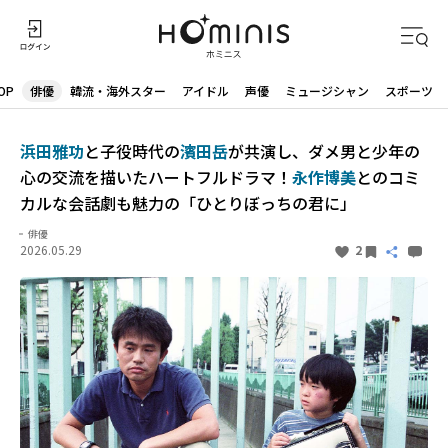
OP
俳優
韓流・海外スター
アイドル
声優
ミュージシャン
スポーツ
浜田雅功
と子役時代の
濱田岳
が共演し、ダメ男と少年の
心の交流を描いたハートフルドラマ！
永作博美
とのコミ
カルな会話劇も魅力の「ひとりぼっちの君に」
俳優
2026.05.29
2