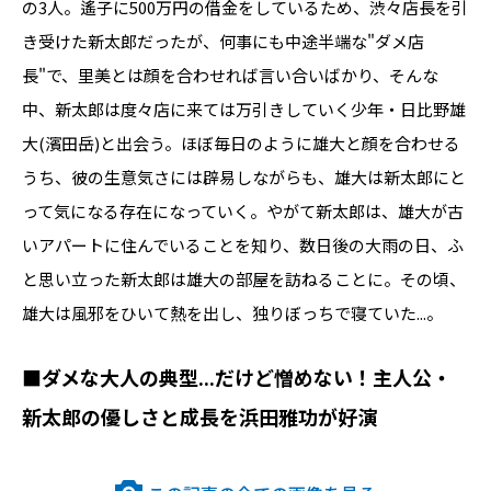
の3人。遙子に500万円の借金をしているため、渋々店長を引
き受けた新太郎だったが、何事にも中途半端な"ダメ店
長"で、里美とは顔を合わせれば言い合いばかり、そんな
中、新太郎は度々店に来ては万引きしていく少年・日比野雄
大(濱田岳)と出会う。ほぼ毎日のように雄大と顔を合わせる
うち、彼の生意気さには辟易しながらも、雄大は新太郎にと
って気になる存在になっていく。やがて新太郎は、雄大が古
いアパートに住んでいることを知り、数日後の大雨の日、ふ
と思い立った新太郎は雄大の部屋を訪ねることに。その頃、
雄大は風邪をひいて熱を出し、独りぼっちで寝ていた...。
■ダメな大人の典型...だけど憎めない！主人公・
新太郎の優しさと成長を浜田雅功が好演