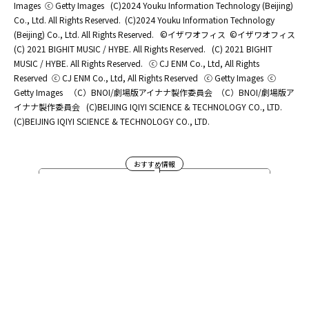
Images
ⓒ Getty Images
(C)2024 Youku Information Technology (Beijing)
Co., Ltd. All Rights Reserved.
(C)2024 Youku Information Technology
(Beijing) Co., Ltd. All Rights Reserved.
©イザワオフィス
©イザワオフィス
(C) 2021 BIGHIT MUSIC / HYBE. All Rights Reserved.
(C) 2021 BIGHIT
MUSIC / HYBE. All Rights Reserved.
ⓒ CJ ENM Co., Ltd, All Rights
Reserved
ⓒ CJ ENM Co., Ltd, All Rights Reserved
ⓒ Getty Images
ⓒ
Getty Images
（C）BNOI/劇場版アイナナ製作委員会
（C）BNOI/劇場版ア
イナナ製作委員会
(C)BEIJING IQIYI SCIENCE & TECHNOLOGY CO., LTD.
(C)BEIJING IQIYI SCIENCE & TECHNOLOGY CO., LTD.
おすすめ情報