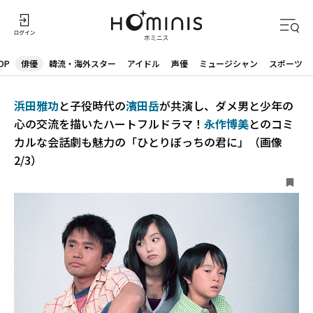
OP
俳優
韓流・海外スター
アイドル
声優
ミュージシャン
スポーツ
浜田雅功
と子役時代の
濱田岳
が共演し、ダメ男と少年の
心の交流を描いたハートフルドラマ！
永作博美
とのコミ
カルな会話劇も魅力の「ひとりぼっちの君に」（画像
2/3）