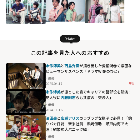
Related
この記事を見た人へのおすすめ
永作博美
と
西島秀俊
が描き出した愛憎渦巻く濃密な
ヒューマンサスペンス「ドラマW 蛇のひと」
俳優
2025.04.17
3
永作博美
が凛とした姿でキャリアの警部役を熱演！
犯人役に
内藤剛志
らも共演の「交渉人」
俳優
2024.11.16
濱田岳
と
広瀬アリス
のラブラブな様子は必見！「釣
りバカ日誌 新米社員 浜崎伝助 瀬戸内海で大
漁！結婚式大パニック編」
俳優