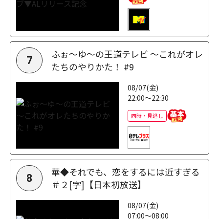
ふぉ～ゆ～の王道テレビ ～これがオレ
7
たちのやりかた！ #9
08/07(金)
22:00～22:30
同時・見逃し
華◆それでも、恋をするには近すぎる
8
＃２[字]【日本初放送】
08/07(金)
07:00～08:00