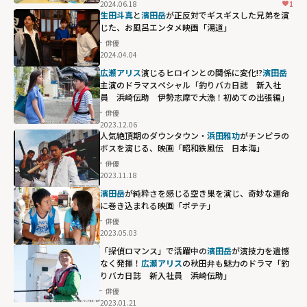
2024.06.18
1
生田斗真
と
濱田岳
が正反対でギスギスした兄弟を演
じた、お風呂エンタメ映画「湯道」
俳優
2024.04.04
広瀬アリス
演じるヒロインとの関係に変化!?
濱田岳
主演のドラマスペシャル「釣りバカ日誌 新入社
員 浜崎伝助 伊勢志摩で大漁！初めての出張編」
俳優
2023.12.06
人気絶頂期のダウンタウン・
浜田雅功
がチンピラの
ボスを演じる、映画「昭和鉄風伝 日本海」
俳優
2023.11.18
濱田岳
が純粋さを感じる空き巣を演じ、奇妙な運命
に巻き込まれる映画「ポテチ」
俳優
2023.05.03
「探偵ロマンス」で活躍中の
濱田岳
が演技力を遺憾
なく発揮！
広瀬アリス
の秋田弁も魅力のドラマ「釣
りバカ日誌 新入社員 浜崎伝助」
俳優
2023.01.21