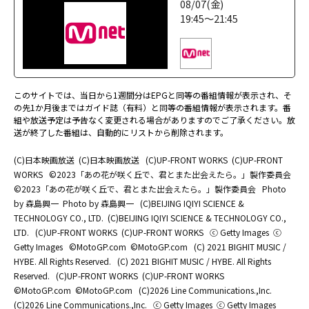
08/07(金)
19:45～21:45
このサイトでは、当日から1週間分はEPGと同等の番組情報が表示され、そ
の先1か月後まではガイド誌（有料）と同等の番組情報が表示されます。番
組や放送予定は予告なく変更される場合がありますのでご了承ください。放
送が終了した番組は、自動的にリストから削除されます。
(C)日本映画放送
(C)日本映画放送
(C)UP-FRONT WORKS
(C)UP-FRONT
WORKS
©2023「あの花が咲く丘で、君とまた出会えたら。」製作委員会
©2023「あの花が咲く丘で、君とまた出会えたら。」製作委員会
Photo
by 森島興一
Photo by 森島興一
(C)BEIJING IQIYI SCIENCE &
TECHNOLOGY CO., LTD.
(C)BEIJING IQIYI SCIENCE & TECHNOLOGY CO.,
LTD.
(C)UP-FRONT WORKS
(C)UP-FRONT WORKS
ⓒ Getty Images
ⓒ
Getty Images
©MotoGP.com
©MotoGP.com
(C) 2021 BIGHIT MUSIC /
HYBE. All Rights Reserved.
(C) 2021 BIGHIT MUSIC / HYBE. All Rights
Reserved.
(C)UP-FRONT WORKS
(C)UP-FRONT WORKS
©MotoGP.com
©MotoGP.com
(C)2026 Line Communications.,Inc.
(C)2026 Line Communications.,Inc.
ⓒ Getty Images
ⓒ Getty Images