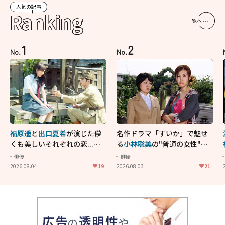
人気の記事
Ranking
一覧へ
1
2
No.
No.
福原遥
と
出口夏希
が演じた儚
名作ドラマ「すいか」で魅せ
くも美しいそれぞれの恋...生
る
小林聡美
の"普通の女性"が
きることの尊さを教えてくれ
大人に刺さる...映画「かもめ
俳優
俳優
た映画「あの花が咲く丘で、
食堂」にも通じる静かな芝居
2026.08.04
19
2026.08.03
21
君とまた出会えたら。」