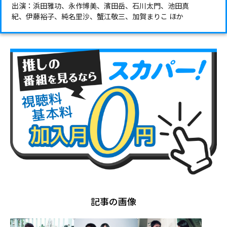
出演：浜田雅功、永作博美、濱田岳、石川太門、池田真
紀、伊藤裕子、純名里沙、蟹江敬三、加賀まりこ ほか
記事の画像