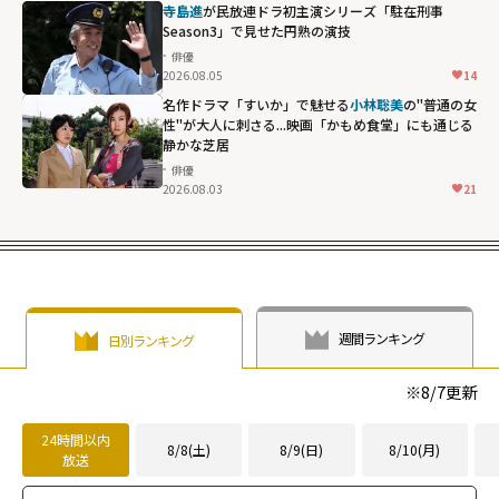
寺島進
が民放連ドラ初主演シリーズ「駐在刑事
Season3」で見せた円熟の演技
俳優
2026.08.05
14
名作ドラマ「すいか」で魅せる
小林聡美
の"普通の女
性"が大人に刺さる...映画「かもめ食堂」にも通じる
静かな芝居
俳優
2026.08.03
21
週間ランキング
日別ランキング
※
8/7
更新
24時間以内
8/8(土)
8/9(日)
8/10(月)
放送