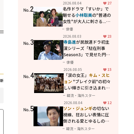
花が咲く丘で、君とまた出
2026.08.04
27
2
会えたら。」
名作ドラマ「すいか」で
No.
魅せる
小林聡美
の"普通の
女性"が大人に刺さる...映
画「かもめ食堂」にも通
俳優
じる静かな芝居
2026.08.03
23
3
寺島進
が民放連ドラ初主
No.
演シリーズ「駐在刑事
Season3」で見せた円熟
の演技
俳優
2026.08.05
15
4
「涙の女王」
キム・スヒ
No.
新
ョン
"ブレイク前"の初々
しい輝きに引き込まれ
る...
2PM テギョン
ら豪華
韓流・海外スター
共演の青春名作「ドリー
2026.08.04
12
5
ムハイ」
ソン・ジュンギ
の切ない
No.
視線、狂おしい表情に圧
倒される――愛とゆるしの人
間ドラマ「優しい男」
韓流・海外スター