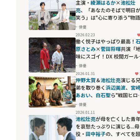
主演・
綾瀬はるか
×
池松壮
亮
、「あなたのそばで明日
笑う」は"心に寄り添う"物語―
災の喪失感から未来へ踏み
俳優
す姿を描いた名作
2026.02.23
働く悦子はやっぱり最高！
原さとみ
×
菅田将暉
共演「
味にスゴイ！DX 校閲ガール
河野悦子」が描いた"仕事と
俳優
のその後"
2026.01.31
仲野太賀
＆
池松壮亮
演じる
弟を取り巻く
浜辺美波
、
宮
あおい
、
白石聖
ら"戦国ヒロ
ン"の生き様にも熱視線！3
俳優
ぶりの戦国大河ドラマ「豊
2026.01.11
兄弟！」
池松壮亮
が母を亡くした青
を哀愁たっぷりに演じる...母
役・
田中裕子
の、すべてを