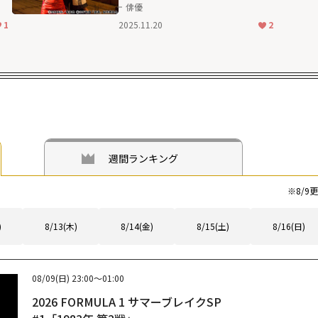
本
じた「銀魂」
俳優
1
2025.11.20
2
週間ランキング
※
8/9
更
)
8/13(木)
8/14(金)
8/15(土)
8/16(日)
08/09(日)
23:00～01:00
2026 FORMULA 1 サマーブレイクSP