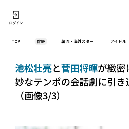
TOP
俳優
韓流・海外スター
アイドル
池松壮亮
と
菅田将暉
が緻密
妙なテンポの会話劇に引き
（画像3/3）