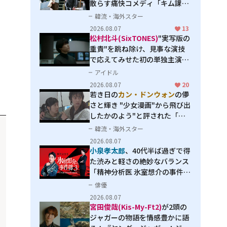
散らす痛快コメディ「キム課長
とソ理事～Bravo! Your Life
韓流・海外スター
～」
2026.08.07
13
松村北斗(SixTONES)
"実写版の
重責"を跳ね除け、見事な演技
で応えてみせた初の単独主演映
画「秒速5センチメートル」
アイドル
2026.08.07
20
若き日の
カン・ドンウォン
の儚
さと輝き "少女漫画"から飛び出
したかのよう"と評された「オ
オカミの誘惑」
韓流・海外スター
2026.08.07
小泉孝太郎
、40代半ば過ぎで得
た渋みと軽さの絶妙なバランス
「精神分析医 氷室想介の事件簿
３」で見せる進化
俳優
2026.08.07
宮田俊哉(Kis-My-Ft2)
が2頭の
ジャガーの物語を情感豊かに語