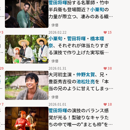
菅田将暉
扮する名軍師・竹中
が
半兵衛も登場間近？
小栗旬
の
―震
力量が際立つ、凄みのある織田
出
信長像にも反響が集まった
俳優
「豊臣兄弟！」の見せ場
5
2026.02.22
15
石
小栗旬
・
菅田将暉
・
橋本環
地
奈
、それぞれが体当たりすぎ
・
る演技で作り上げた実写版
恋
「銀魂」シリーズ、その魅力
俳優
を改めて振り返る
29
2026.01.31
38
兄
大河初主演・
仲野太賀
、兄・
崎
豊臣秀吉役の
池松壮亮
を「本
イ
当の兄のように甘えてしまっ
年
ています」と振り返る【大河
俳優
臣
ドラマ「豊臣兄弟！」インタ
7
2026.01.01
18
ビュー】
年
菅田将暉
の演技のバランス感
覚が光る！型破りなキャラた
超
ちの中で唯一の"まとも枠"を演