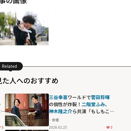
事の画像
Related
見た人へのおすすめ
と
三谷幸喜
ワールドで
菅田将暉
の
の個性が炸裂！
二階堂ふみ
、
ぶ
神木隆之介
ら共演「もしもこ
イ
の世が舞台なら、楽屋はどこ
俳優
にあるのだろう」
3
2026.02.25
3