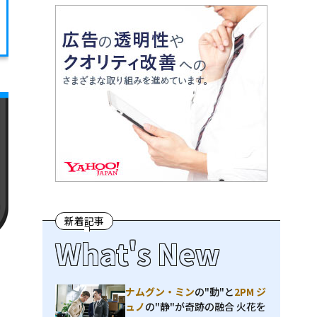
新着記事
What's New
ナムグン・ミン
の"動"と
2PM ジ
ュノ
の"静"が奇跡の融合 火花を