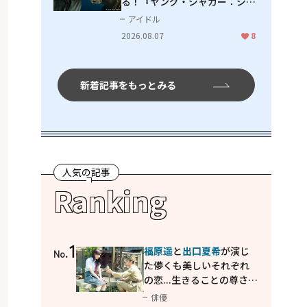
る！『ヤング・ジャガー：ジャ
ングル王への道』『ジャガーと
アイドル
ウミガメの物語：熱帯林の守護
2026.08.07
8
神』で見せるナレーションの妙
新着記事をもっとみる
人気の記事
Ranking
1
福原遥
と
出口夏希
が演じ
No.
た儚くも美しいそれぞれ
の恋...生きることの尊さを
教えてくれた映画「あの
俳優