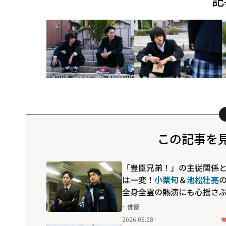
記
この記事を
「豊臣兄弟！」の主従関係
は一変！
小栗旬
＆
池松壮亮
全身全霊の熱演にも心揺さ
られる感動作「フロントラ
俳優
ン」
2026.06.08