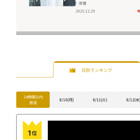
越した演技も見どころな「
俳優
心」
2025.12.29
日別ランキング
24時間以内
8/10(月)
8/11(火)
8/12(水
放送
1
位