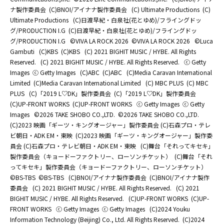
ナ製作委員会
(C)BNOI/アイナナ製作委員会
(C) Ultimate Productions
(C)
Ultimate Productions
(C)日渡早紀・白泉社(花とゆめ)/フライングドッ
グ/PRODUCTION I.G
(C)日渡早紀・白泉社(花とゆめ)/フライングドッ
グ/PRODUCTION I.G
©️VIVA LA ROCK 2026
©️VIVA LA ROCK 2026
©Luca
Gambuti
(C)KBS
(C)KBS
(C) 2021 BIGHIT MUSIC / HYBE. All Rights
Reserved.
(C) 2021 BIGHIT MUSIC / HYBE. All Rights Reserved.
ⓒ Getty
Images
ⓒ Getty Images
(C)ABC
(C)ABC
(C)Media Caravan International
Limited
(C)Media Caravan International Limited
(C) MBC PLUS
(C) MBC
PLUS
(C)「2019 L♡DK」製作委員会
(C)「2019 L♡DK」製作委員会
(C)UP-FRONT WORKS
(C)UP-FRONT WORKS
ⓒ Getty Images
ⓒ Getty
Images
©2026 TAKE SHOBO CO.,LTD.
©2026 TAKE SHOBO CO.,LTD.
(C)2023 映画「ギーツ・キングオージャー」製作委員会 (C)石森プロ・テレ
ビ朝日・ADK EM・東映
(C)2023 映画「ギーツ・キングオージャー」製作委
員会 (C)石森プロ・テレビ朝日・ADK EM・東映
(C)舞台「それってキセキ」
製作委員会（キョードーファクトリー、ローソンチケット）
(C)舞台「それ
ってキセキ」製作委員会（キョードーファクトリー、ローソンチケット）
©BS-TBS
©BS-TBS
(C)BNOI/アイナナ製作委員会
(C)BNOI/アイナナ製作
委員会
(C) 2021 BIGHIT MUSIC / HYBE. All Rights Reserved.
(C) 2021
BIGHIT MUSIC / HYBE. All Rights Reserved.
(C)UP-FRONT WORKS
(C)UP-
FRONT WORKS
ⓒ Getty Images
ⓒ Getty Images
(C)2024 Youku
Information Technology (Beijing) Co., Ltd. All Rights Reserved.
(C)2024