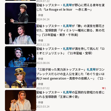
2024.07.22
星組トップスター・
礼真琴
が野心に燃える青年を演
じた「Le Rouge et le Noir ～赤と黒～」
俳優
2024.04.24
星組トップスター・
礼真琴
が「静」の演技を開花さ
せた、宝塚歌劇「ディミトリ～曙光に散る、紫の花
～」('23年星組・東京・千秋楽)
俳優
2023.12.28
星組トップスター・
礼真琴
が満を持して挑んだ「ロ
ミオとジュリエット」（'21年星組・宝塚）
俳優
2023.08.06
「三拍子揃った実力派トップスター」
礼真琴
がコン
プレックスだらけの主人公を演じた「めぐり会いは
再び next generation－真夜中の依頼人－」（'22年
星組・東京・千秋楽）
俳優
2023.07.02
1
星組トップスター・
礼真琴
の圧倒的な歌唱力を感じ
られる宝塚歌劇「王家に捧ぐ歌」
俳優
2023.03.24