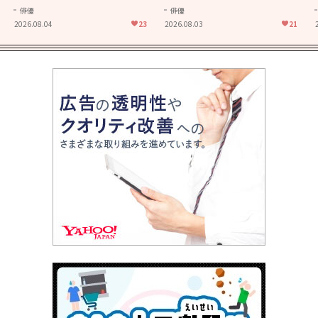
きることの尊さを教えてくれ
大人に刺さる...映画「かもめ
俳優
俳優
た映画「あの花が咲く丘で、
食堂」にも通じる静かな芝居
2026.08.04
23
2026.08.03
21
君とまた出会えたら。」