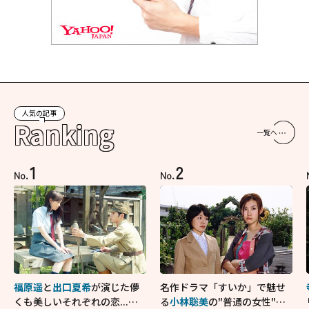
人気の記事
Ranking
一覧へ
1
2
No.
No.
福原遥
と
出口夏希
が演じた儚
名作ドラマ「すいか」で魅せ
くも美しいそれぞれの恋...生
る
小林聡美
の"普通の女性"が