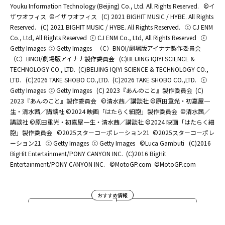
Youku Information Technology (Beijing) Co., Ltd. All Rights Reserved.
©イ
ザワオフィス
©イザワオフィス
(C) 2021 BIGHIT MUSIC / HYBE. All Rights
Reserved.
(C) 2021 BIGHIT MUSIC / HYBE. All Rights Reserved.
ⓒ CJ ENM
Co., Ltd, All Rights Reserved
ⓒ CJ ENM Co., Ltd, All Rights Reserved
ⓒ
Getty Images
ⓒ Getty Images
（C）BNOI/劇場版アイナナ製作委員会
（C）BNOI/劇場版アイナナ製作委員会
(C)BEIJING IQIYI SCIENCE &
TECHNOLOGY CO., LTD.
(C)BEIJING IQIYI SCIENCE & TECHNOLOGY CO.,
LTD.
(C)2026 TAKE SHOBO CO.,LTD.
(C)2026 TAKE SHOBO CO.,LTD.
ⓒ
Getty Images
ⓒ Getty Images
(C) 2023『あんのこと』製作委員会
(C)
2023『あんのこと』製作委員会
©清水茜／講談社 ©原田重光・初嘉屋一
生・清水茜／講談社 ©2024 映画「はたらく細胞」製作委員会
©清水茜／
講談社 ©原田重光・初嘉屋一生・清水茜／講談社 ©2024 映画「はたらく細
胞」製作委員会
©2025スターコーポレーション21
©2025スターコーポレ
ーション21
ⓒ Getty Images
ⓒ Getty Images
©Luca Gambuti
(C)2016
BigHit Entertainment/PONY CANYON INC.
(C)2016 BigHit
Entertainment/PONY CANYON INC.
©MotoGP.com
©MotoGP.com
おすすめ情報