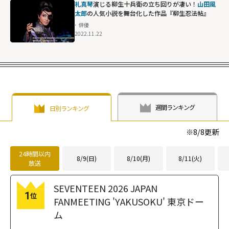
礼真琴
演じる柳生十兵衛の立ち回りが凄い！
山田風
太郎
の人気小説を舞台化した作品『柳生忍法帖』
俳優
2022.11.22
週間ランキング
日別ランキング
※
8/8
更新
24時間以内
8/9(日)
8/10(月)
8/11(火)
放送
SEVENTEEN 2026 JAPAN
1
位
FANMEETING 'YAKUSOKU' 東京ドー
ム