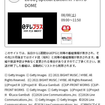
DOME
08/08(土)
09:00～11:50
このサイトでは、当日から1週間分はEPGと同等の番組情報が表示され、そ
の先1か月後まではガイド誌（有料）と同等の番組情報が表示されます。番
組や放送予定は予告なく変更される場合がありますのでご了承ください。放
送が終了した番組は、自動的にリストから削除されます。
ⓒ Getty Images
ⓒ Getty Images
(C) 2021 BIGHIT MUSIC / HYBE. All
Rights Reserved.
(C) 2021 BIGHIT MUSIC / HYBE. All Rights Reserved.
(c)Project III
(c)Project III
©Luca Gambuti
(C)UP-FRONT WORKS
(C)UP-
FRONT WORKS
ⓒ Getty Images
ⓒ Getty Images
(c)Project III
(c)Project
III
©Luca Gambuti
(C)2026 Line Communications.,Inc.
(C)2026 Line
Communications.,Inc.
ⓒ Getty Images
ⓒ Getty Images
©2026 Line
Communications.,Inc.
©2026 Line Communications.,Inc.
(C)BNOI/アイナ