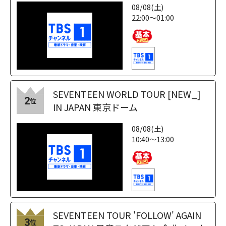
08/08(土)
22:00～01:00
SEVENTEEN WORLD TOUR [NEW_]
2
位
IN JAPAN 東京ドーム
08/08(土)
10:40～13:00
SEVENTEEN TOUR 'FOLLOW' AGAIN
3
位