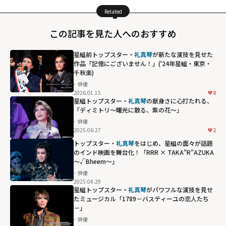
Related
この記事を見た人へのおすすめ
星組前トップスター・
礼真琴
が新たな演技を見せた
作品「記憶にございません！」('24年星組・東京・
千秋楽)
俳優
2026.01.15
8
星組トップスター・
礼真琴
の献身さに心打たれる、
「ディミトリ～曙光に散る、紫の花～」
俳優
2025.06.27
2
トップスター・
礼真琴
をはじめ、星組の面々が話題
のインド映画を舞台化！「RRR × TAKA"R"AZUKA
～√Bheem～」
俳優
2025.04.29
星組トップスター・
礼真琴
がパワフルな演技を見せ
たミュージカル「1789－バスティーユの恋人たち
－」
俳優