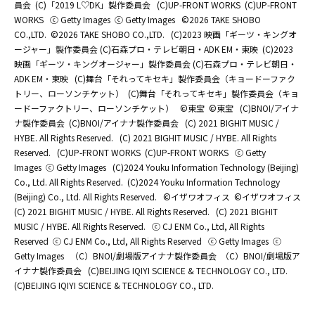
員会
(C)「2019 L♡DK」製作委員会
(C)UP-FRONT WORKS
(C)UP-FRONT
WORKS
ⓒ Getty Images
ⓒ Getty Images
©2026 TAKE SHOBO
CO.,LTD.
©2026 TAKE SHOBO CO.,LTD.
(C)2023 映画「ギーツ・キングオ
ージャー」製作委員会 (C)石森プロ・テレビ朝日・ADK EM・東映
(C)2023
映画「ギーツ・キングオージャー」製作委員会 (C)石森プロ・テレビ朝日・
ADK EM・東映
(C)舞台「それってキセキ」製作委員会（キョードーファク
トリー、ローソンチケット）
(C)舞台「それってキセキ」製作委員会（キョ
ードーファクトリー、ローソンチケット）
©東宝
©東宝
(C)BNOI/アイナ
ナ製作委員会
(C)BNOI/アイナナ製作委員会
(C) 2021 BIGHIT MUSIC /
HYBE. All Rights Reserved.
(C) 2021 BIGHIT MUSIC / HYBE. All Rights
Reserved.
(C)UP-FRONT WORKS
(C)UP-FRONT WORKS
ⓒ Getty
Images
ⓒ Getty Images
(C)2024 Youku Information Technology (Beijing)
Co., Ltd. All Rights Reserved.
(C)2024 Youku Information Technology
(Beijing) Co., Ltd. All Rights Reserved.
©イザワオフィス
©イザワオフィス
(C) 2021 BIGHIT MUSIC / HYBE. All Rights Reserved.
(C) 2021 BIGHIT
MUSIC / HYBE. All Rights Reserved.
ⓒ CJ ENM Co., Ltd, All Rights
Reserved
ⓒ CJ ENM Co., Ltd, All Rights Reserved
ⓒ Getty Images
ⓒ
Getty Images
（C）BNOI/劇場版アイナナ製作委員会
（C）BNOI/劇場版ア
イナナ製作委員会
(C)BEIJING IQIYI SCIENCE & TECHNOLOGY CO., LTD.
(C)BEIJING IQIYI SCIENCE & TECHNOLOGY CO., LTD.