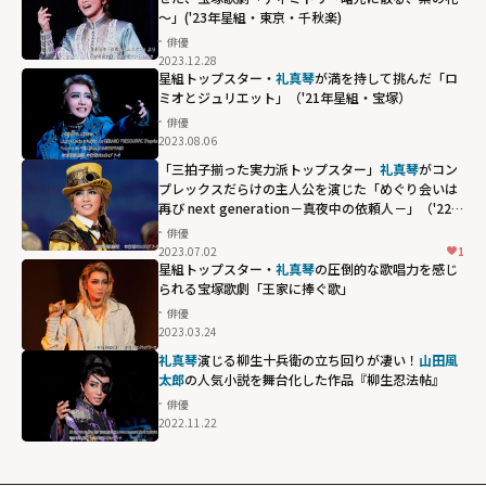
～」('23年星組・東京・千秋楽)
俳優
2023.12.28
星組トップスター・
礼真琴
が満を持して挑んだ「ロ
ミオとジュリエット」（'21年星組・宝塚）
俳優
2023.08.06
「三拍子揃った実力派トップスター」
礼真琴
がコン
プレックスだらけの主人公を演じた「めぐり会いは
再び next generation－真夜中の依頼人－」（'22年
星組・東京・千秋楽）
俳優
2023.07.02
1
星組トップスター・
礼真琴
の圧倒的な歌唱力を感じ
られる宝塚歌劇「王家に捧ぐ歌」
俳優
2023.03.24
礼真琴
演じる柳生十兵衛の立ち回りが凄い！
山田風
太郎
の人気小説を舞台化した作品『柳生忍法帖』
俳優
2022.11.22