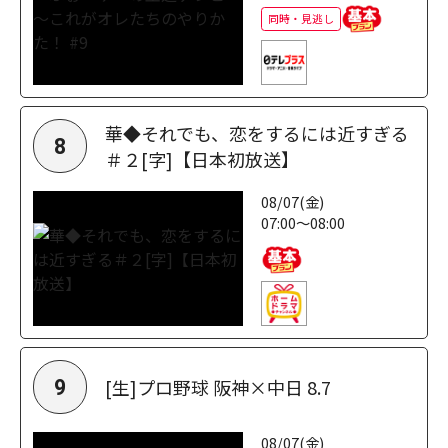
同時・見逃し
華◆それでも、恋をするには近すぎる
8
＃２[字]【日本初放送】
08/07(金)
07:00～08:00
[生]プロ野球 阪神×中日 8.7
9
08/07(金)