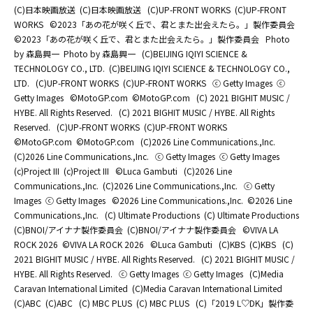
(C)日本映画放送
(C)日本映画放送
(C)UP-FRONT WORKS
(C)UP-FRONT
WORKS
©2023「あの花が咲く丘で、君とまた出会えたら。」製作委員会
©2023「あの花が咲く丘で、君とまた出会えたら。」製作委員会
Photo
by 森島興一
Photo by 森島興一
(C)BEIJING IQIYI SCIENCE &
TECHNOLOGY CO., LTD.
(C)BEIJING IQIYI SCIENCE & TECHNOLOGY CO.,
LTD.
(C)UP-FRONT WORKS
(C)UP-FRONT WORKS
ⓒ Getty Images
ⓒ
Getty Images
©MotoGP.com
©MotoGP.com
(C) 2021 BIGHIT MUSIC /
HYBE. All Rights Reserved.
(C) 2021 BIGHIT MUSIC / HYBE. All Rights
Reserved.
(C)UP-FRONT WORKS
(C)UP-FRONT WORKS
©MotoGP.com
©MotoGP.com
(C)2026 Line Communications.,Inc.
(C)2026 Line Communications.,Inc.
ⓒ Getty Images
ⓒ Getty Images
(c)Project III
(c)Project III
©Luca Gambuti
(C)2026 Line
Communications.,Inc.
(C)2026 Line Communications.,Inc.
ⓒ Getty
Images
ⓒ Getty Images
©2026 Line Communications.,Inc.
©2026 Line
Communications.,Inc.
(C) Ultimate Productions
(C) Ultimate Productions
(C)BNOI/アイナナ製作委員会
(C)BNOI/アイナナ製作委員会
©️VIVA LA
ROCK 2026
©️VIVA LA ROCK 2026
©Luca Gambuti
(C)KBS
(C)KBS
(C)
2021 BIGHIT MUSIC / HYBE. All Rights Reserved.
(C) 2021 BIGHIT MUSIC /
HYBE. All Rights Reserved.
ⓒ Getty Images
ⓒ Getty Images
(C)Media
Caravan International Limited
(C)Media Caravan International Limited
(C)ABC
(C)ABC
(C) MBC PLUS
(C) MBC PLUS
(C)「2019 L♡DK」製作委