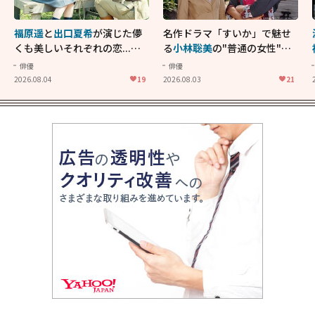
福原遥
と
出口夏希
が演じた儚
名作ドラマ「すいか」で魅せ
くも美しいそれぞれの恋...生
る
小林聡美
の"普通の女性"が
きることの尊さを教えてくれ
大人に刺さる...映画「かもめ
俳優
俳優
た映画「あの花が咲く丘で、
食堂」にも通じる静かな芝居
2026.08.04
19
2026.08.03
21
君とまた出会えたら。」