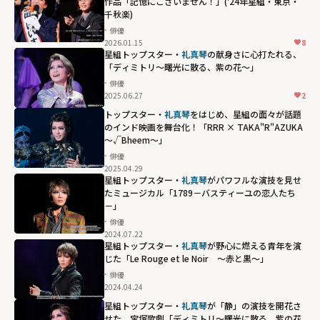
作品「記憶にございません！」('24年星組・東京・
千秋楽)
俳優
2026.01.15
8
星組トップスター・
礼真琴
の献身さに心打たれる、
「ディミトリ～曙光に散る、紫の花～」
俳優
2025.06.27
2
トップスター・
礼真琴
をはじめ、星組の面々が話題
のインド映画を舞台化！「RRR × TAKA"R"AZUKA
～√Bheem～」
俳優
2025.04.29
星組トップスター・
礼真琴
がパワフルな演技を見せ
たミュージカル「1789－バスティーユの恋人たち
－」
俳優
2024.07.22
星組トップスター・
礼真琴
が野心に燃える青年を演
じた「Le Rouge et le Noir ～赤と黒～」
俳優
2024.04.24
星組トップスター・
礼真琴
が「静」の演技を開花さ
せた、宝塚歌劇「ディミトリ～曙光に散る、紫の花