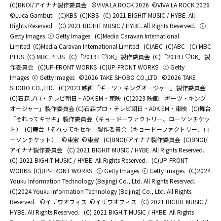
(C)BNOI/アイナナ製作委員会
©️VIVA LA ROCK 2026
©️VIVA LA ROCK 2026
©Luca Gambuti
(C)KBS
(C)KBS
(C) 2021 BIGHIT MUSIC / HYBE. All
Rights Reserved.
(C) 2021 BIGHIT MUSIC / HYBE. All Rights Reserved.
ⓒ
Getty Images
ⓒ Getty Images
(C)Media Caravan International
Limited
(C)Media Caravan International Limited
(C)ABC
(C)ABC
(C) MBC
PLUS
(C) MBC PLUS
(C)「2019 L♡DK」製作委員会
(C)「2019 L♡DK」製
作委員会
(C)UP-FRONT WORKS
(C)UP-FRONT WORKS
ⓒ Getty
Images
ⓒ Getty Images
©2026 TAKE SHOBO CO.,LTD.
©2026 TAKE
SHOBO CO.,LTD.
(C)2023 映画「ギーツ・キングオージャー」製作委員会
(C)石森プロ・テレビ朝日・ADK EM・東映
(C)2023 映画「ギーツ・キング
オージャー」製作委員会 (C)石森プロ・テレビ朝日・ADK EM・東映
(C)舞台
「それってキセキ」製作委員会（キョードーファクトリー、ローソンチケッ
ト）
(C)舞台「それってキセキ」製作委員会（キョードーファクトリー、ロ
ーソンチケット）
©東宝
©東宝
(C)BNOI/アイナナ製作委員会
(C)BNOI/
アイナナ製作委員会
(C) 2021 BIGHIT MUSIC / HYBE. All Rights Reserved.
(C) 2021 BIGHIT MUSIC / HYBE. All Rights Reserved.
(C)UP-FRONT
WORKS
(C)UP-FRONT WORKS
ⓒ Getty Images
ⓒ Getty Images
(C)2024
Youku Information Technology (Beijing) Co., Ltd. All Rights Reserved.
(C)2024 Youku Information Technology (Beijing) Co., Ltd. All Rights
Reserved.
©イザワオフィス
©イザワオフィス
(C) 2021 BIGHIT MUSIC /
HYBE. All Rights Reserved.
(C) 2021 BIGHIT MUSIC / HYBE. All Rights