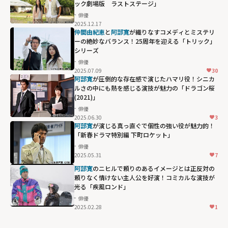
ック劇場版 ラストステージ」
町ロケット」"
俳優
width="304"
2025.12.17
height="203"
仲間由紀恵
と
阿部寛
が織りなすコメディとミステリ
ーの絶妙なバランス！25周年を迎える「トリック」
loading="lazy"
シリーズ
fetchpriority="h
俳優
igh">
2025.07.09
30
阿部寛
が圧倒的な存在感で演じたハマリ役！シニカ
ルさの中にも熱を感じる演技が魅力の「ドラゴン桜
(2021)」
俳優
2025.06.30
3
阿部寛
が演じる真っ直ぐで個性の強い役が魅力的！
「新春ドラマ特別編 下町ロケット」
俳優
2025.05.31
7
阿部寛
のニヒルで頼りのあるイメージとは正反対の
頼りなく情けない主人公を好演！コミカルな演技が
光る「疾風ロンド」
俳優
2025.02.28
1