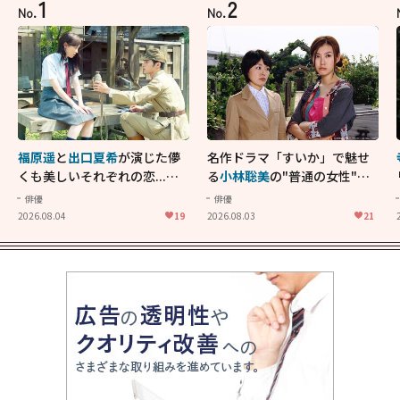
1
2
No.
No.
福原遥
と
出口夏希
が演じた儚
名作ドラマ「すいか」で魅せ
くも美しいそれぞれの恋...生
る
小林聡美
の"普通の女性"が
きることの尊さを教えてくれ
大人に刺さる...映画「かもめ
俳優
俳優
た映画「あの花が咲く丘で、
食堂」にも通じる静かな芝居
2026.08.04
19
2026.08.03
21
君とまた出会えたら。」