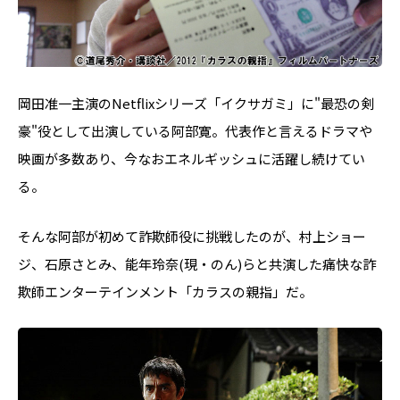
岡田准一主演のNetflixシリーズ「イクサガミ」に"最恐の剣
豪"役として出演している阿部寛。代表作と言えるドラマや
映画が多数あり、今なおエネルギッシュに活躍し続けてい
る。
そんな阿部が初めて詐欺師役に挑戦したのが、村上ショー
ジ、石原さとみ、能年玲奈(現・のん)らと共演した痛快な詐
欺師エンターテインメント「カラスの親指」だ。