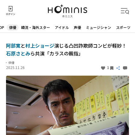
OP
俳優
韓流・海外スター
アイドル
声優
ミュージシャン
スポーツ
阿部寛
と
村上ショージ
演じる凸凹詐欺師コンビが軽妙！
石原さとみ
ら共演「カラスの親指」
俳優
2025.11.26
1