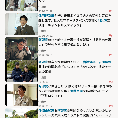
ダッド」
俳優
2026.07.29
2
津田健次郎
が渋い低音ボイスで大人の知性と哀愁を
醸し出す...壮大なマネーサスペンスを描く
阿部寛
主
演作「キャンドルスティック」
俳優
2026.06.22
5
阿部寛
のひと癖ある弁護士役が新鮮！「最後の弁護
人」で見せた不器用で憎めない魅力
俳優
2026.06.11
1
阿部寛
の存在が物語の支柱に！
横浜流星
、
吉川晃司
共演の日曜劇場「ＤＣＵ」で描かれた水中捜査チー
ムの奮闘
俳優
2026.03.19
2
阿部寛
が体現した"人間くさいリーダー像"―― 夢を諦め
ない社長の奮闘を描く
池井戸潤
原作の名作ドラマ
「下町ロケット」
俳優
2026.02.14
3
池井戸潤原作の
仲間由紀恵
＆
阿部寛
の軽妙な掛け合いが魅力のヒッ
名作ドラマ「下
トシリーズの集大成！ラストの演出がにくい「トリ