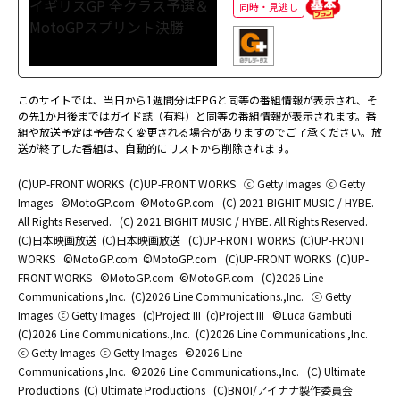
同時・見逃し
このサイトでは、当日から1週間分はEPGと同等の番組情報が表示され、そ
の先1か月後まではガイド誌（有料）と同等の番組情報が表示されます。番
組や放送予定は予告なく変更される場合がありますのでご了承ください。放
送が終了した番組は、自動的にリストから削除されます。
(C)UP-FRONT WORKS
(C)UP-FRONT WORKS
ⓒ Getty Images
ⓒ Getty
Images
©MotoGP.com
©MotoGP.com
(C) 2021 BIGHIT MUSIC / HYBE.
All Rights Reserved.
(C) 2021 BIGHIT MUSIC / HYBE. All Rights Reserved.
(C)日本映画放送
(C)日本映画放送
(C)UP-FRONT WORKS
(C)UP-FRONT
WORKS
©MotoGP.com
©MotoGP.com
(C)UP-FRONT WORKS
(C)UP-
FRONT WORKS
©MotoGP.com
©MotoGP.com
(C)2026 Line
Communications.,Inc.
(C)2026 Line Communications.,Inc.
ⓒ Getty
Images
ⓒ Getty Images
(c)Project III
(c)Project III
©Luca Gambuti
(C)2026 Line Communications.,Inc.
(C)2026 Line Communications.,Inc.
ⓒ Getty Images
ⓒ Getty Images
©2026 Line
Communications.,Inc.
©2026 Line Communications.,Inc.
(C) Ultimate
Productions
(C) Ultimate Productions
(C)BNOI/アイナナ製作委員会