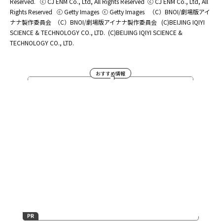
Reserved.
ⓒ CJ ENM Co., Ltd, All Rights Reserved
ⓒ CJ ENM Co., Ltd, All
Rights Reserved
ⓒ Getty Images
ⓒ Getty Images
（C）BNOI/劇場版アイ
ナナ製作委員会
（C）BNOI/劇場版アイナナ製作委員会
(C)BEIJING IQIYI
SCIENCE & TECHNOLOGY CO., LTD.
(C)BEIJING IQIYI SCIENCE &
TECHNOLOGY CO., LTD.
おすすめ情報