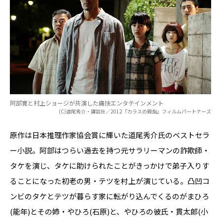
阿部寛と村上ショージが共演した痛快エンタテインメント
(C)道尾秀介・講談社／2012『カラスの親指』フィルムパートナーズ
原作は日本推理作家協会賞に輝いた道尾秀介氏のベストセラ
ー小説。阿部はつらい過去を持つ元サラリーマンの詐欺師・
タケを演じ、タケに助けられたことがきっかけで弟子入りす
ることになった初老の男・テツを村上が演じている。凸凹コ
ンビのタケとテツが暮らす家に転がり込んでくるのがまひろ
(能年)とその姉・やひろ(石原)と、やひろの彼氏・貫太郎(小