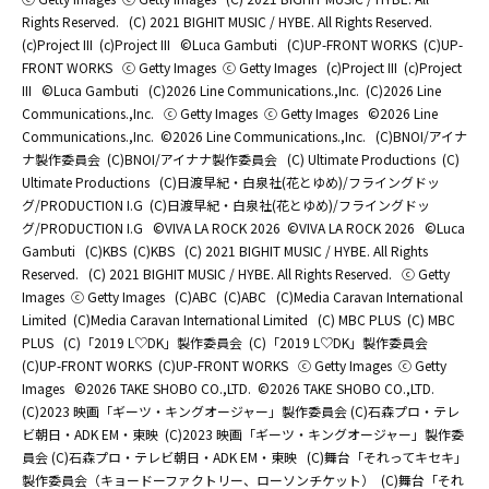
Rights Reserved.
(C) 2021 BIGHIT MUSIC / HYBE. All Rights Reserved.
(c)Project III
(c)Project III
©Luca Gambuti
(C)UP-FRONT WORKS
(C)UP-
FRONT WORKS
ⓒ Getty Images
ⓒ Getty Images
(c)Project III
(c)Project
III
©Luca Gambuti
(C)2026 Line Communications.,Inc.
(C)2026 Line
Communications.,Inc.
ⓒ Getty Images
ⓒ Getty Images
©2026 Line
Communications.,Inc.
©2026 Line Communications.,Inc.
(C)BNOI/アイナ
ナ製作委員会
(C)BNOI/アイナナ製作委員会
(C) Ultimate Productions
(C)
Ultimate Productions
(C)日渡早紀・白泉社(花とゆめ)/フライングドッ
グ/PRODUCTION I.G
(C)日渡早紀・白泉社(花とゆめ)/フライングドッ
グ/PRODUCTION I.G
©️VIVA LA ROCK 2026
©️VIVA LA ROCK 2026
©Luca
Gambuti
(C)KBS
(C)KBS
(C) 2021 BIGHIT MUSIC / HYBE. All Rights
Reserved.
(C) 2021 BIGHIT MUSIC / HYBE. All Rights Reserved.
ⓒ Getty
Images
ⓒ Getty Images
(C)ABC
(C)ABC
(C)Media Caravan International
Limited
(C)Media Caravan International Limited
(C) MBC PLUS
(C) MBC
PLUS
(C)「2019 L♡DK」製作委員会
(C)「2019 L♡DK」製作委員会
(C)UP-FRONT WORKS
(C)UP-FRONT WORKS
ⓒ Getty Images
ⓒ Getty
Images
©2026 TAKE SHOBO CO.,LTD.
©2026 TAKE SHOBO CO.,LTD.
(C)2023 映画「ギーツ・キングオージャー」製作委員会 (C)石森プロ・テレ
ビ朝日・ADK EM・東映
(C)2023 映画「ギーツ・キングオージャー」製作委
員会 (C)石森プロ・テレビ朝日・ADK EM・東映
(C)舞台「それってキセキ」
製作委員会（キョードーファクトリー、ローソンチケット）
(C)舞台「それ