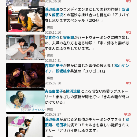
2026.06.10
3
浜辺美波
のコメディエンヌとしての魅力炸裂！
安田
顕
＆
成田凌
との軽妙な掛け合いも健在の「アリバイ
崩し承りますスペシャル（2024）」
俳優
2025.12.10
2
榮倉奈々
と
安田顕
がハートウォーミングに紡ぎ出し
た、夫婦の在り方を巡る物語！「家に帰ると妻が必
ず死んだふりをしています。」
俳優
2025.10.31
1
吉高由里子
が静かに演じた戦慄の殺人鬼！
松山ケン
イチ
、
松坂桃李
共演の「ユリゴコロ」
俳優
2025.09.30
3
吉高由里子
&
横浜流星
による切ない純愛ラブストー
リー！まなざしの演技が胸を打つ「きみの瞳が問い
かけている」
俳優
2025.09.27
15
浜辺美波
が演じる名探偵がチャーミングすぎる！
安
田顕
、
成田凌
共演でコミカルさも楽しい謎解きミス
テリー「アリバイ崩し承ります」