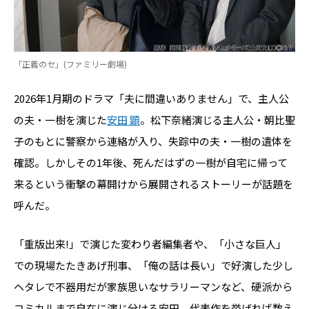
「正義のセ」(ファミリー劇場)
2026年1月期のドラマ「夫に間違いありません」で、主人公
の夫・一樹を演じた
安田 顕
。松下奈緒演じる主人公・朝比聖
子のもとに警察から連絡が入り、失踪中の夫・一樹の遺体を
確認。しかしその1年後、死んだはずの一樹が自宅に帰って
来るという衝撃の幕開けから展開されるストーリーが話題を
呼んだ。
「重版出来!」で演じた変わり者編集者や、「小さな巨人」
での現場たたきあげ刑事、「俺の話は長い」で好演した少し
ヘタレで不器用だが家族思いなサラリーマンなど、硬派から
コミカルまで自在に演じ分ける安田。代表作を挙げれば数え