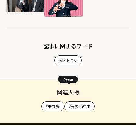
記事に関するワード
国内ドラマ
Person
関連人物
#安田 顕
#吉高 由里子