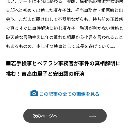
まい、デートは不発に終わる。翌朝、異動先の横浜地検港南
支部へと初めて出勤した凜々子は、担当事務官・相原勉と出
会う。まだまだ駆け出しで不器用ながらも、持ち前の正義感
で真っすぐに事件解決に挑む凜々子。融通が利かない性格と
破天荒な言動ゆえに年の離れた相原から小言を言われること
もあるものの、少しずつ検事として成長を遂げていく...。
■若手検事とベテラン事務官が事件の真相解明に
挑む！吉高由里子と安田顕の好演
この記事の全ての画像を見る
次のページへ