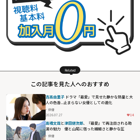
Related
この記事を見た人へのおすすめ
吉高由里子
ドラマ「最愛」で見せた静かな熱量と大
人の色香...止まらない女優としての進化
俳優
2026.07.27
14
高橋文哉
と
津田健次郎
、『最愛』で再注目される助
演の魅力 優と山尾に宿った繊細さと静かな圧
俳優