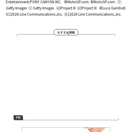
Entertainment/PONY CANYON INC.
©MotoGP.com
©MotoGP.com
ⓒ
Getty Images
ⓒ Getty Images
(c)Project III
(c)Project III
©Luca Gambuti
(C)2026 Line Communications.,Inc.
(C)2026 Line Communications.,Inc.
おすすめ情報