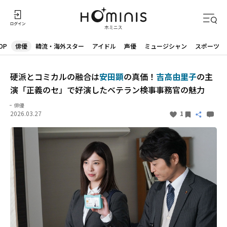
OP
俳優
韓流・海外スター
アイドル
声優
ミュージシャン
スポーツ
硬派とコミカルの融合は
安田顕
の真価！
吉高由里子
の主
演「正義のセ」で好演したベテラン検事事務官の魅力
俳優
2026.03.27
1