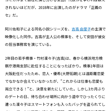
きれないほどだが、2018年に出演したのがドラマ「正義の
セ」だ。
阿川佐和子による同名小説シリーズを、
吉高 由里子
の主演で
映像化した同作。吉高が主人公の検事を、そして安田が彼女
の担当事務官を演じている。
2年目の若手検事・竹村凜々子(吉高)は、春から横浜地方検
察庁港南支部に赴任することになったばかり。検事1年目は
大阪赴任だったため、恋人・優希(大野拓朗)とは遠距離恋愛
でなかなか会えていなかったが、"これからは仕事も恋愛も
両立できる！"と、決意を新たにしていた。しかし3カ月ぶり
のデートの日、待ち合わせ場所に向かう道中でひったくりに
遭った凜々子はスマートフォンも入ったバッグを盗られてし