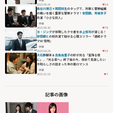
俳優
2025.09.24
14
長谷川博己
×
岡田将生
のタッグで、刑事と警察組織
の戦いを描く重厚な警察ドラマ！
安田顕
、
芳根京子
共演「小さな巨人」
俳優
2025.08.30
79
ヨ・ジング
が体現したクセ者を
水上恒司
が演じる！
安田顕
との初共演で魅せる⼼理スリラー「連続ドラ
マＷ 怪物」
俳優
2025.06.26
13
大石静
脚本＆
吉高由里子
の妙が光る「星降る夜
に」...「光る君へ」終了後の今、改めて見直したい
令和らしさの詰まった年の差ロマンス
俳優
2025.02.10
7
記事の画像