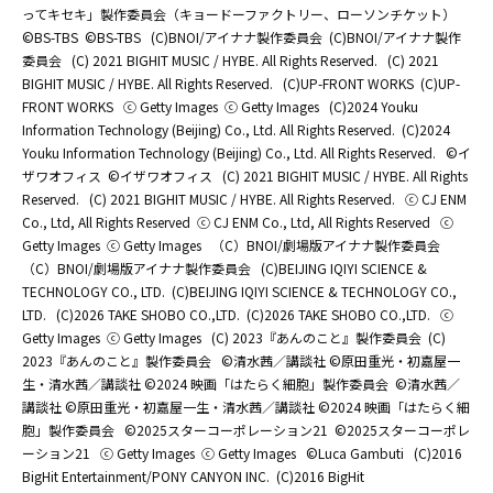
ってキセキ」製作委員会（キョードーファクトリー、ローソンチケット）
©BS-TBS
©BS-TBS
(C)BNOI/アイナナ製作委員会
(C)BNOI/アイナナ製作
委員会
(C) 2021 BIGHIT MUSIC / HYBE. All Rights Reserved.
(C) 2021
BIGHIT MUSIC / HYBE. All Rights Reserved.
(C)UP-FRONT WORKS
(C)UP-
FRONT WORKS
ⓒ Getty Images
ⓒ Getty Images
(C)2024 Youku
Information Technology (Beijing) Co., Ltd. All Rights Reserved.
(C)2024
Youku Information Technology (Beijing) Co., Ltd. All Rights Reserved.
©イ
ザワオフィス
©イザワオフィス
(C) 2021 BIGHIT MUSIC / HYBE. All Rights
Reserved.
(C) 2021 BIGHIT MUSIC / HYBE. All Rights Reserved.
ⓒ CJ ENM
Co., Ltd, All Rights Reserved
ⓒ CJ ENM Co., Ltd, All Rights Reserved
ⓒ
Getty Images
ⓒ Getty Images
（C）BNOI/劇場版アイナナ製作委員会
（C）BNOI/劇場版アイナナ製作委員会
(C)BEIJING IQIYI SCIENCE &
TECHNOLOGY CO., LTD.
(C)BEIJING IQIYI SCIENCE & TECHNOLOGY CO.,
LTD.
(C)2026 TAKE SHOBO CO.,LTD.
(C)2026 TAKE SHOBO CO.,LTD.
ⓒ
Getty Images
ⓒ Getty Images
(C) 2023『あんのこと』製作委員会
(C)
2023『あんのこと』製作委員会
©清水茜／講談社 ©原田重光・初嘉屋一
生・清水茜／講談社 ©2024 映画「はたらく細胞」製作委員会
©清水茜／
講談社 ©原田重光・初嘉屋一生・清水茜／講談社 ©2024 映画「はたらく細
胞」製作委員会
©2025スターコーポレーション21
©2025スターコーポレ
ーション21
ⓒ Getty Images
ⓒ Getty Images
©Luca Gambuti
(C)2016
BigHit Entertainment/PONY CANYON INC.
(C)2016 BigHit