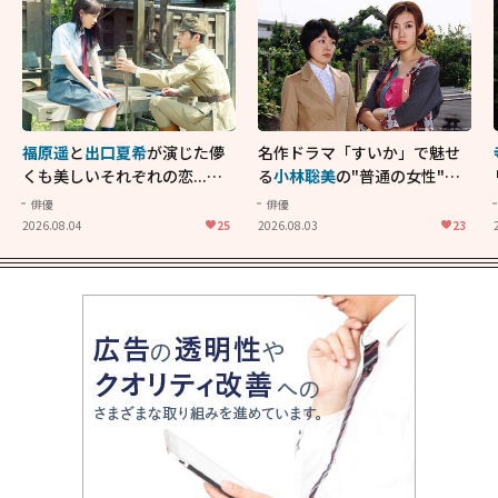
福原遥
と
出口夏希
が演じた儚
名作ドラマ「すいか」で魅せ
くも美しいそれぞれの恋...生
る
小林聡美
の"普通の女性"が
きることの尊さを教えてくれ
大人に刺さる...映画「かもめ
俳優
俳優
た映画「あの花が咲く丘で、
食堂」にも通じる静かな芝居
2026.08.04
25
2026.08.03
23
君とまた出会えたら。」