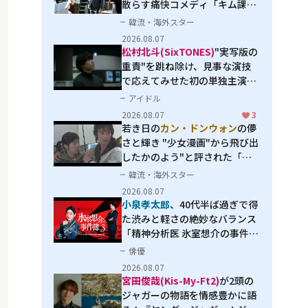
散らす痛快コメディ「キム課長
とソ理事～Bravo! Your Life
韓流・海外スター
～」
2026.08.07
松村北斗(SixTONES)
"実写版の
重責"を跳ね除け、見事な演技
で応えてみせた初の単独主演映
画「秒速5センチメートル」
アイドル
2026.08.07
3
若き日の
カン・ドンウォン
の儚
さと輝き "少女漫画"から飛び出
したかのよう"と評された「オ
オカミの誘惑」
韓流・海外スター
2026.08.07
小泉孝太郎
、40代半ば過ぎで得
た渋みと軽さの絶妙なバランス
「精神分析医 氷室想介の事件簿
３」で見せる進化
俳優
2026.08.07
宮田俊哉(Kis-My-Ft2)
が2頭の
ジャガーの物語を情感豊かに語