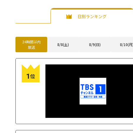
日別ランキング
24時間以内
8/8(土)
8/9(日)
8/10(月
放送
1
位