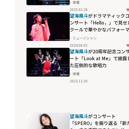
TIME IN AMERICA」
俳優
2025.02.28
望海風斗
がドラマティック
ンサート「Hello，」で見せ
クールで華やかなパフォー
ンス
ミュージシャン
2024.06.02
望海風斗
が20周年記念コン
ート「Look at Me」で披露
た圧倒的な歌唱力
俳優
2023.12.20
望海風斗
がコンサート
「SPERO」を振り返る「新