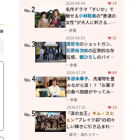
花が咲く丘で、君とまた出
2026.08.04
19
2
会えたら。」
名作ドラマ「すいか」で
No.
魅せる
小林聡美
の"普通の
女性"が大人に刺さる...映
画「かもめ食堂」にも通
俳優
新
じる静かな芝居
2026.08.03
21
3
渡哲也
のショットガン、
No.
石原裕次郎
の圧倒的な存
在感、
舘ひろし
のバイク
アクション！"大門軍
俳優
団"のカッコよさが詰まっ
2026.07.29
69
4
た「西部警察 PART-II」
多部未華子
、洗濯物を畳
No.
みながら涙！？「お菓子
の食べ放題がやってみた
い」ハンディファン4台の
俳優
暑さ対策も明かす
2026.07.31
19
5
「涙の女王」
キム・スヒ
No.
ョン
"ブレイク前"の初々
しい輝きに引き込まれ
る...
2PM テギョン
ら豪華
韓流・海外スター
共演の青春名作「ドリー