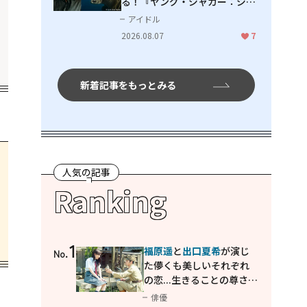
る！『ヤング・ジャガー：ジャ
ングル王への道』『ジャガーと
アイドル
ウミガメの物語：熱帯林の守護
2026.08.07
7
神』で見せるナレーションの妙
新着記事をもっとみる
人気の記事
Ranking
1
福原遥
と
出口夏希
が演じ
No.
た儚くも美しいそれぞれ
の恋...生きることの尊さを
教えてくれた映画「あの
俳優