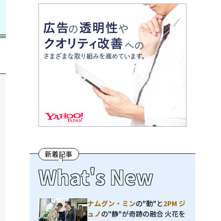
新着記事
What's New
ナムグン・ミン
の"動"と
2PM ジ
ュノ
の"静"が奇跡の融合 火花を