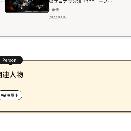
ー
のサヨナラ公演『f f f ーフォ
ルティッシッシモー』
俳優
2022.03.01
Person
関連人物
#望海 風斗