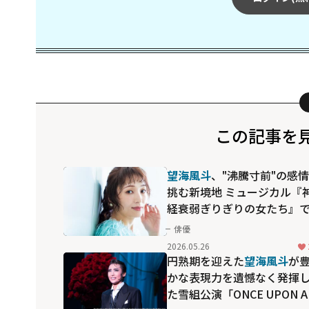
この記事を
望海風斗
、"沸騰寸前"の感
挑む新境地 ミュージカル『
経衰弱ぎりぎりの女たち』
感じる"噛み合わない面白さ"
俳優
2026.05.26
円熟期を迎えた
望海風斗
が
かな表現力を遺憾なく発揮
た雪組公演「ONCE UPON A