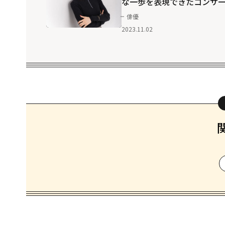
な一歩を表現できたコンサ
トでした」
俳優
2023.11.02