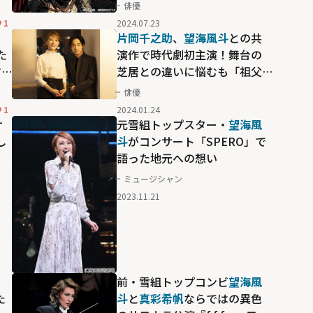
～」で見せた信頼からくる演
俳優
技
1
2024.07.23
コ
片岡千之助
、
望海風斗
との共
た
演作で時代劇初主演！舞台の
マ
芝居との違いに悩むも「祖父
に相談してふに落ちた」
俳優
1
2024.01.24
サ
元雪組トップスター・
望海風
し
斗
がコンサート「SPERO」で
語った地元への想い
ミュージシャン
2023.11.21
前・雪組トップコンビ
望海風
た
斗
と
真彩希帆
ならではの異色