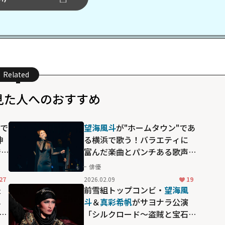
Related
見た人へのおすすめ
情で
望海風斗
が"ホームタウン"であ
神
る横浜で歌う！バラエティに
で
富んだ楽曲とパンチある歌声
に酔いしれる「望海風斗
俳優
Billboard Liveコンサート
27
2026.02.09
19
『MY HOME TOWN』」
豊
前雪組トップコンビ・
望海風
し
斗
＆
真彩希帆
がサヨナラ公演
「シルクロード～盗賊と宝石