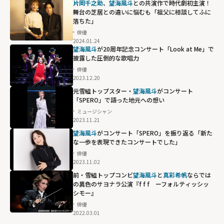
片岡千之助
、
望海風斗
との共演作で時代劇初主演！
舞台の芝居との違いに悩むも「祖父に相談してふに
落ちた」
俳優
2024.01.24
望海風斗
が20周年記念コンサート「Look at Me」で
披露した圧倒的な歌唱力
俳優
2023.12.20
元雪組トップスター・
望海風斗
がコンサート
「SPERO」で語った地元への想い
ミュージシャン
2023.11.21
望海風斗
がコンサート「SPERO」を振り返る「新た
な一歩を表現できたコンサートでした」
俳優
2023.11.02
前・雪組トップコンビ
望海風斗
と
真彩希帆
ならでは
の異色のサヨナラ公演『f f f ーフォルティッシッ
シモー』
俳優
2022.03.01