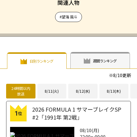
関連人物
#望海 風斗
週間ランキング
日別ランキング
※
8/10
更新
24時間以内
8/11(火)
8/12(水)
8/13(木)
放送
2026 FORMULA 1 サマーブレイクSP
1
位
#2「1991年 第2戦」
08/10(月)
22:00～00:00