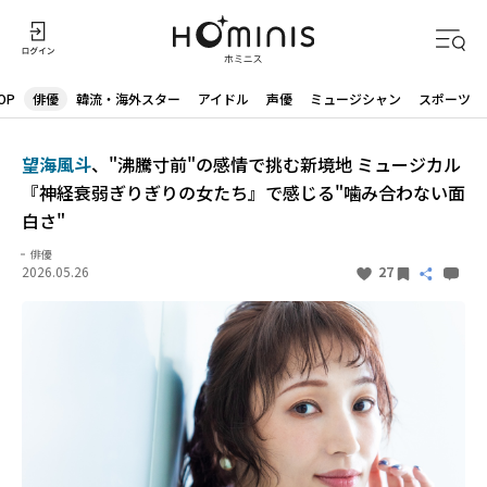
OP
俳優
韓流・海外スター
アイドル
声優
ミュージシャン
スポーツ
望海風斗
、"沸騰寸前"の感情で挑む新境地 ミュージカル
『神経衰弱ぎりぎりの女たち』で感じる"噛み合わない面
白さ"
俳優
2026.05.26
27