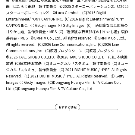
画「はたらく細胞」製作委員会
©2025スターコーポレーション21
©2025
スターコーポレーション21
©Luca Gambuti
(C)2016 BigHit
Entertainment/PONY CANYON INC.
(C)2016 BigHit Entertainment/PONY
CANYON INC.
ⓒ Getty Images
ⓒ Getty Images
(C)「過保護な若旦那様の
甘やかし婚」製作委員会・MBS
(C)「過保護な若旦那様の甘やかし婚」製作
委員会・MBS
©GMMTV Co., Ltd., All rights reserved.
©GMMTV Co., Ltd.,
All rights reserved.
(C)2026 Line Communications.,Inc.
(C)2026 Line
Communications.,Inc.
(C)渡辺プロダクション
(C)渡辺プロダクション
©2026 TAKE SHOBO CO.,LTD.
©2026 TAKE SHOBO CO.,LTD.
(C)日本映画
放送
(C)日本映画放送
(C)ミュージカル「スタミュ」製作委員会
(C)ミュー
ジカル「スタミュ」製作委員会
(C) 2021 BIGHIT MUSIC / HYBE. All Rights
Reserved.
(C) 2021 BIGHIT MUSIC / HYBE. All Rights Reserved.
ⓒ Getty
Images
ⓒ Getty Images
(C)Dongyang Huanyu Film & TV Culture Co.,
Ltd
(C)Dongyang Huanyu Film & TV Culture Co., Ltd
おすすめ情報