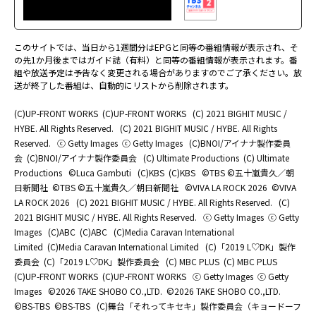
このサイトでは、当日から1週間分はEPGと同等の番組情報が表示され、そ
の先1か月後まではガイド誌（有料）と同等の番組情報が表示されます。番
組や放送予定は予告なく変更される場合がありますのでご了承ください。放
送が終了した番組は、自動的にリストから削除されます。
(C)UP-FRONT WORKS
(C)UP-FRONT WORKS
(C) 2021 BIGHIT MUSIC /
HYBE. All Rights Reserved.
(C) 2021 BIGHIT MUSIC / HYBE. All Rights
Reserved.
ⓒ Getty Images
ⓒ Getty Images
(C)BNOI/アイナナ製作委員
会
(C)BNOI/アイナナ製作委員会
(C) Ultimate Productions
(C) Ultimate
Productions
©Luca Gambuti
(C)KBS
(C)KBS
©TBS ©五十嵐貴久／朝
日新聞社
©TBS ©五十嵐貴久／朝日新聞社
©️VIVA LA ROCK 2026
©️VIVA
LA ROCK 2026
(C) 2021 BIGHIT MUSIC / HYBE. All Rights Reserved.
(C)
2021 BIGHIT MUSIC / HYBE. All Rights Reserved.
ⓒ Getty Images
ⓒ Getty
Images
(C)ABC
(C)ABC
(C)Media Caravan International
Limited
(C)Media Caravan International Limited
(C)「2019 L♡DK」製作
委員会
(C)「2019 L♡DK」製作委員会
(C) MBC PLUS
(C) MBC PLUS
(C)UP-FRONT WORKS
(C)UP-FRONT WORKS
ⓒ Getty Images
ⓒ Getty
Images
©2026 TAKE SHOBO CO.,LTD.
©2026 TAKE SHOBO CO.,LTD.
©BS-TBS
©BS-TBS
(C)舞台「それってキセキ」製作委員会（キョードーフ