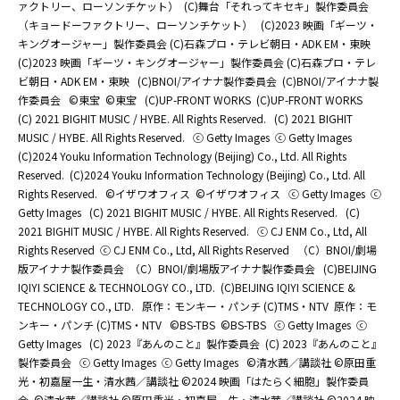
ァクトリー、ローソンチケット）
(C)舞台「それってキセキ」製作委員会
（キョードーファクトリー、ローソンチケット）
(C)2023 映画「ギーツ・
キングオージャー」製作委員会 (C)石森プロ・テレビ朝日・ADK EM・東映
(C)2023 映画「ギーツ・キングオージャー」製作委員会 (C)石森プロ・テレ
ビ朝日・ADK EM・東映
(C)BNOI/アイナナ製作委員会
(C)BNOI/アイナナ製
作委員会
©東宝
©東宝
(C)UP-FRONT WORKS
(C)UP-FRONT WORKS
(C) 2021 BIGHIT MUSIC / HYBE. All Rights Reserved.
(C) 2021 BIGHIT
MUSIC / HYBE. All Rights Reserved.
ⓒ Getty Images
ⓒ Getty Images
(C)2024 Youku Information Technology (Beijing) Co., Ltd. All Rights
Reserved.
(C)2024 Youku Information Technology (Beijing) Co., Ltd. All
Rights Reserved.
©イザワオフィス
©イザワオフィス
ⓒ Getty Images
ⓒ
Getty Images
(C) 2021 BIGHIT MUSIC / HYBE. All Rights Reserved.
(C)
2021 BIGHIT MUSIC / HYBE. All Rights Reserved.
ⓒ CJ ENM Co., Ltd, All
Rights Reserved
ⓒ CJ ENM Co., Ltd, All Rights Reserved
（C）BNOI/劇場
版アイナナ製作委員会
（C）BNOI/劇場版アイナナ製作委員会
(C)BEIJING
IQIYI SCIENCE & TECHNOLOGY CO., LTD.
(C)BEIJING IQIYI SCIENCE &
TECHNOLOGY CO., LTD.
原作：モンキー・パンチ (C)TMS・NTV
原作：モ
ンキー・パンチ (C)TMS・NTV
©BS-TBS
©BS-TBS
ⓒ Getty Images
ⓒ
Getty Images
(C) 2023『あんのこと』製作委員会
(C) 2023『あんのこと』
製作委員会
ⓒ Getty Images
ⓒ Getty Images
©清水茜／講談社 ©原田重
光・初嘉屋一生・清水茜／講談社 ©2024 映画「はたらく細胞」製作委員
会
©清水茜／講談社 ©原田重光・初嘉屋一生・清水茜／講談社 ©2024 映