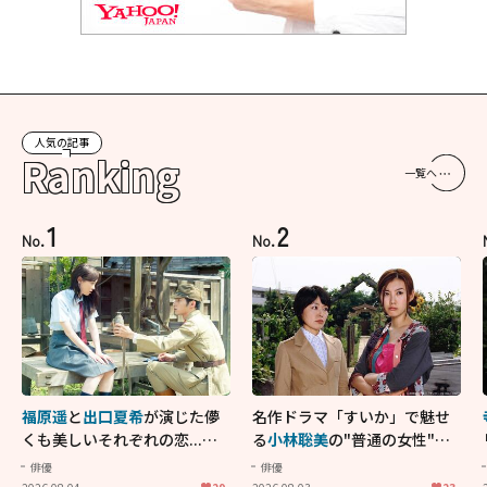
人気の記事
Ranking
一覧へ
1
2
No.
No.
福原遥
と
出口夏希
が演じた儚
名作ドラマ「すいか」で魅せ
くも美しいそれぞれの恋...生
る
小林聡美
の"普通の女性"が
きることの尊さを教えてくれ
大人に刺さる...映画「かもめ
俳優
俳優
た映画「あの花が咲く丘で、
食堂」にも通じる静かな芝居