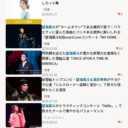
しカット集
俳優
2026.05.27
3
望海風斗
が"ホームタウン"である横浜で歌う！バラ
エティに富んだ楽曲とパンチある歌声に酔いしれる
「望海風斗Billboard Liveコンサート『MY HOME
TOWN』」
俳優
2026.02.09
19
円熟期を迎えた
望海風斗
が豊かな表現力を遺憾なく
発揮した雪組公演「ONCE UPON A TIME IN
AMERICA」
俳優
2025.02.28
1
前雪組トップコンビ・
望海風斗
＆
真彩希帆
がサヨナ
ラ公演「シルクロード～盗賊と宝石～」で見せた信
頼からくる演技
俳優
2024.07.23
望海風斗
がドラマティックコンサート「Hello，」で
見せたクールで華やかなパフォーマンス
ミュージシャン
2024.06.02
1