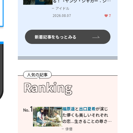
る！『ヤング・ジャガー：ジャ
ングル王への道』『ジャガーと
アイドル
ウミガメの物語：熱帯林の守護
2026.08.07
7
神』で見せるナレーションの妙
新着記事をもっとみる
人気の記事
Ranking
1
福原遥
と
出口夏希
が演じ
No.
た儚くも美しいそれぞれ
の恋...生きることの尊さを
教えてくれた映画「あの
俳優