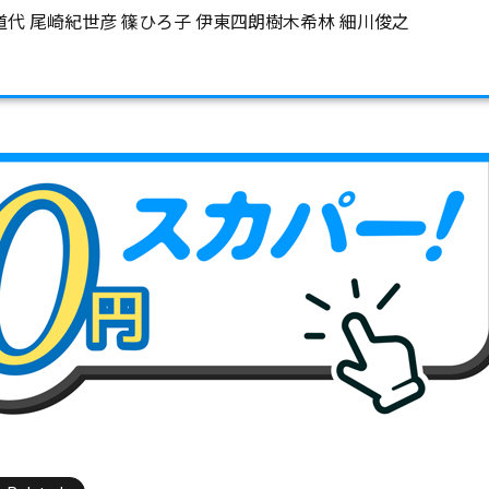
道代 尾崎紀世彦 篠ひろ子 伊東四朗樹木希林 細川俊之