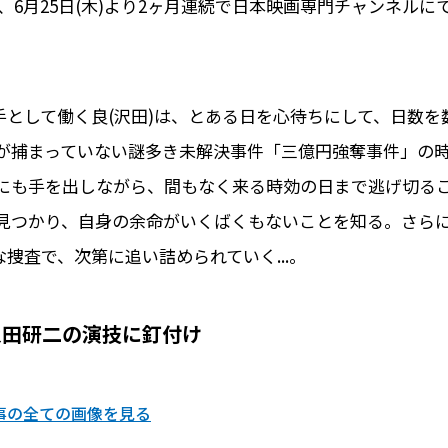
、6月25日(木)より2ヶ月連続で日本映画専門チャンネルに
手として働く良(沢田)は、とある日を心待ちにして、日数を
が捕まっていない謎多き未解決事件「三億円強奪事件」の
にも手を出しながら、間もなく来る時効の日まで逃げ切る
見つかり、自身の余命がいくばくもないことを知る。さら
捜査で、次第に追い詰められていく...。
沢田研二の演技に釘付け
事の全ての画像を見る