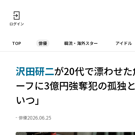
TOP
俳優
韓流・海外スター
アイドル
沢田研二
が20代で漂わせ
ーフに3億円強奪犯の孤独
いつ」
2026.06.25
俳優