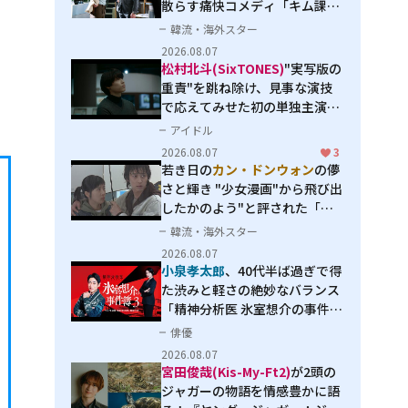
散らす痛快コメディ「キム課長
とソ理事～Bravo! Your Life
韓流・海外スター
～」
2026.08.07
松村北斗(SixTONES)
"実写版の
重責"を跳ね除け、見事な演技
で応えてみせた初の単独主演映
画「秒速5センチメートル」
アイドル
2026.08.07
3
若き日の
カン・ドンウォン
の儚
さと輝き "少女漫画"から飛び出
したかのよう"と評された「オ
オカミの誘惑」
韓流・海外スター
2026.08.07
小泉孝太郎
、40代半ば過ぎで得
た渋みと軽さの絶妙なバランス
「精神分析医 氷室想介の事件簿
３」で見せる進化
俳優
2026.08.07
宮田俊哉(Kis-My-Ft2)
が2頭の
ジャガーの物語を情感豊かに語