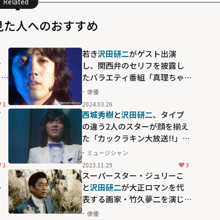
Related
見た人へのおすすめ
ト
若き
沢田研二
がゲスト出演
ジ
し、関西弁のセリフを披露し
り
たバラエティ番組「真理ちゃ
んとデイト」
俳優
1
2024.03.26
だ
西城秀樹
と
沢田研二
、タイプ
ト
の違う2人のスターが顔を揃え
た「カックラキン大放送!!」豪
華回
ミュージシャン
1
2023.11.29
3
自
スーパースター・ジュリーこ
掛
と
沢田研二
が大正ロマンを代
表する画家・竹久夢二を演じ
た映画「夢二」
俳優