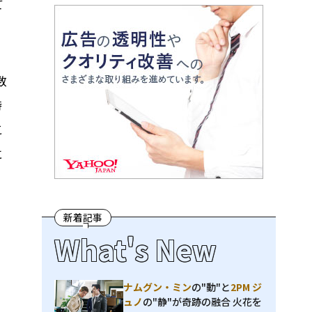
て
数
時
こ
に
新着記事
What's New
ナムグン・ミン
の"動"と
2PM ジ
ュノ
の"静"が奇跡の融合 火花を