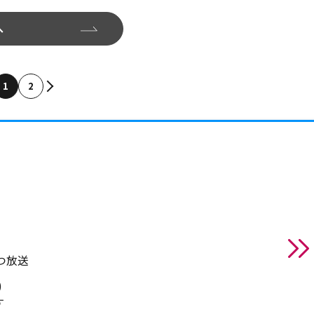
へ
1
2
ずつ放送
)
す