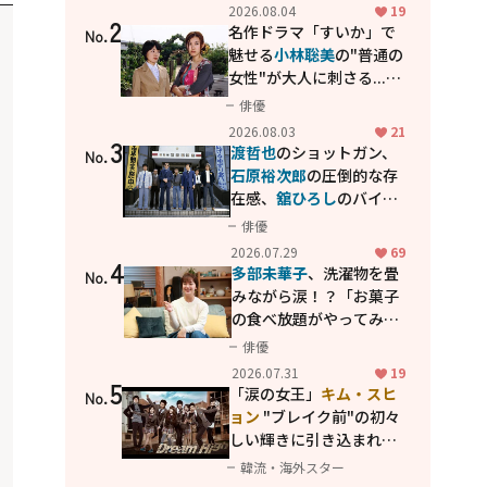
花が咲く丘で、君とまた出
2026.08.04
19
2
会えたら。」
名作ドラマ「すいか」で
No.
魅せる
小林聡美
の"普通の
女性"が大人に刺さる...映
画「かもめ食堂」にも通
俳優
じる静かな芝居
2026.08.03
21
3
渡哲也
のショットガン、
No.
石原裕次郎
の圧倒的な存
在感、
舘ひろし
のバイク
アクション！"大門軍
俳優
団"のカッコよさが詰まっ
2026.07.29
69
4
た「西部警察 PART-II」
多部未華子
、洗濯物を畳
No.
みながら涙！？「お菓子
の食べ放題がやってみた
い」ハンディファン4台の
俳優
暑さ対策も明かす
2026.07.31
19
5
「涙の女王」
キム・スヒ
No.
ョン
"ブレイク前"の初々
しい輝きに引き込まれ
る...
2PM テギョン
ら豪華
韓流・海外スター
共演の青春名作「ドリー