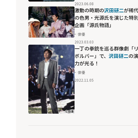
2023.06.08
激動の時期の
沢田研二
が稀
の色男・光源氏を演じた特
企画「源氏物語」
俳優
2023.03.03
一丁の拳銃を巡る群像劇「
ボルバー」で、
沢田研二
の
力が光る！
俳優
2022.11.05