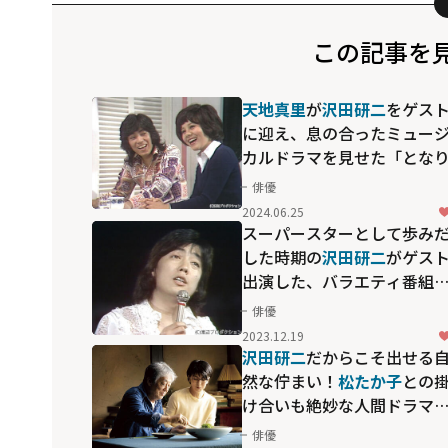
この記事を
天地真里
が
沢田研二
をゲス
に迎え、息の合ったミュー
カルドラマを見せた「とな
の真理ちゃん」
俳優
2024.06.25
スーパースターとして歩み
した時期の
沢田研二
がゲス
出演した、バラエティ番組
「アタック！真理ちゃん」
俳優
2023.12.19
沢田研二
だからこそ出せる
然な佇まい！
松たか子
との
け合いも絶妙な人間ドラマ
「土を喰らう十二ヵ月」
俳優