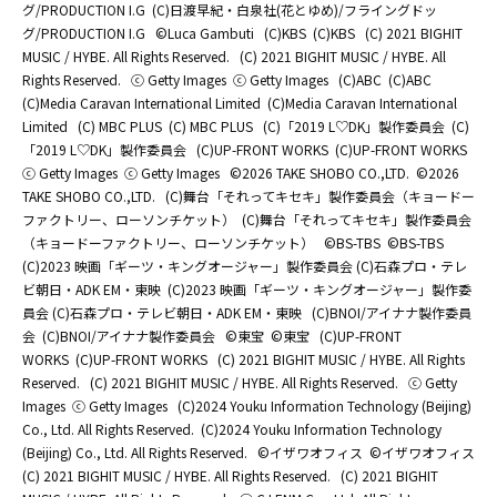
グ/PRODUCTION I.G
(C)日渡早紀・白泉社(花とゆめ)/フライングドッ
グ/PRODUCTION I.G
©Luca Gambuti
(C)KBS
(C)KBS
(C) 2021 BIGHIT
MUSIC / HYBE. All Rights Reserved.
(C) 2021 BIGHIT MUSIC / HYBE. All
Rights Reserved.
ⓒ Getty Images
ⓒ Getty Images
(C)ABC
(C)ABC
(C)Media Caravan International Limited
(C)Media Caravan International
Limited
(C) MBC PLUS
(C) MBC PLUS
(C)「2019 L♡DK」製作委員会
(C)
「2019 L♡DK」製作委員会
(C)UP-FRONT WORKS
(C)UP-FRONT WORKS
ⓒ Getty Images
ⓒ Getty Images
©2026 TAKE SHOBO CO.,LTD.
©2026
TAKE SHOBO CO.,LTD.
(C)舞台「それってキセキ」製作委員会（キョードー
ファクトリー、ローソンチケット）
(C)舞台「それってキセキ」製作委員会
（キョードーファクトリー、ローソンチケット）
©BS-TBS
©BS-TBS
(C)2023 映画「ギーツ・キングオージャー」製作委員会 (C)石森プロ・テレ
ビ朝日・ADK EM・東映
(C)2023 映画「ギーツ・キングオージャー」製作委
員会 (C)石森プロ・テレビ朝日・ADK EM・東映
(C)BNOI/アイナナ製作委員
会
(C)BNOI/アイナナ製作委員会
©東宝
©東宝
(C)UP-FRONT
WORKS
(C)UP-FRONT WORKS
(C) 2021 BIGHIT MUSIC / HYBE. All Rights
Reserved.
(C) 2021 BIGHIT MUSIC / HYBE. All Rights Reserved.
ⓒ Getty
Images
ⓒ Getty Images
(C)2024 Youku Information Technology (Beijing)
Co., Ltd. All Rights Reserved.
(C)2024 Youku Information Technology
(Beijing) Co., Ltd. All Rights Reserved.
©イザワオフィス
©イザワオフィス
(C) 2021 BIGHIT MUSIC / HYBE. All Rights Reserved.
(C) 2021 BIGHIT