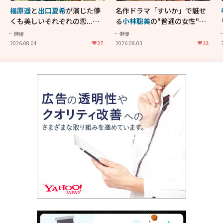
福原遥
と
出口夏希
が演じた儚
名作ドラマ「すいか」で魅せ
くも美しいそれぞれの恋...生
る
小林聡美
の"普通の女性"が
きることの尊さを教えてくれ
大人に刺さる...映画「かもめ
俳優
俳優
た映画「あの花が咲く丘で、
食堂」にも通じる静かな芝居
2026.08.04
27
2026.08.03
23
君とまた出会えたら。」