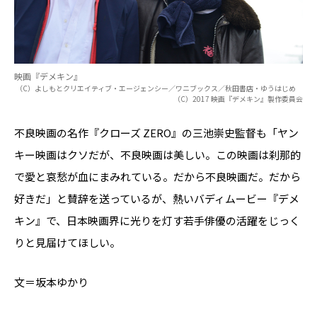
映画『デメキン』
（C）よしもとクリエイティブ・エージェンシー／ワニブックス／秋田書店・ゆうはじめ
（C）2017 映画『デメキン』製作委員会
不良映画の名作『クローズ ZERO』の三池崇史監督も「ヤン
キー映画はクソだが、不良映画は美しい。この映画は刹那的
で愛と哀愁が血にまみれている。だから不良映画だ。だから
好きだ」と賛辞を送っているが、熱いバディムービー『デメ
キン』で、日本映画界に光りを灯す若手俳優の活躍をじっく
りと見届けてほしい。
文＝坂本ゆかり