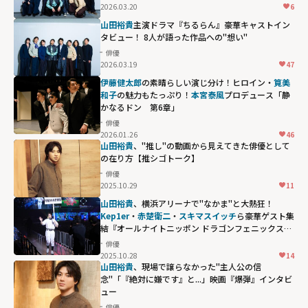
2026.03.20
6
山田裕貴
主演ドラマ『ちるらん』豪華キャストイン
タビュー！ 8人が語った作品への"想い"
俳優
2026.03.19
47
伊藤健太郎
の素晴らしい演じ分け！ヒロイン・
筧美
和子
の魅力もたっぷり！
本宮泰風
プロデュース「静
かなるドン 第6章」
俳優
2026.01.26
46
山田裕貴
、"推し"の動画から見えてきた俳優として
の在り方【推シゴトーク】
俳優
2025.10.29
11
山田裕貴
、横浜アリーナで"なかま"と大熱狂！
Kep1er
・
赤楚衛二
・
スキマスイッチ
ら豪華ゲスト集
結『オールナイトニッポン ドラゴンフェニックス甲
子園』レポート
俳優
2025.10.28
14
Kep1er・
赤楚衛
山田裕貴
、現場で譲らなかった"主人公の信
二
・
スキマスイ
念"「『絶対に嫌です』と...」映画『爆弾』インタビ
ュー
ッチ
ら豪華ゲス
俳優