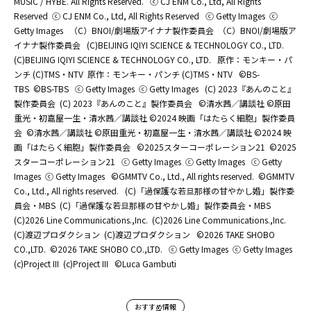
MUSIC / HYBE. All Rights Reserved.
ⓒ CJ ENM Co., Ltd, All Rights
Reserved
ⓒ CJ ENM Co., Ltd, All Rights Reserved
ⓒ Getty Images
ⓒ
Getty Images
（C）BNOI/劇場版アイナナ製作委員会
（C）BNOI/劇場版ア
イナナ製作委員会
(C)BEIJING IQIYI SCIENCE & TECHNOLOGY CO., LTD.
(C)BEIJING IQIYI SCIENCE & TECHNOLOGY CO., LTD.
原作：モンキー・パ
ンチ (C)TMS・NTV
原作：モンキー・パンチ (C)TMS・NTV
©BS-
TBS
©BS-TBS
ⓒ Getty Images
ⓒ Getty Images
(C) 2023『あんのこと』
製作委員会
(C) 2023『あんのこと』製作委員会
©清水茜／講談社 ©原田
重光・初嘉屋一生・清水茜／講談社 ©2024 映画「はたらく細胞」製作委員
会
©清水茜／講談社 ©原田重光・初嘉屋一生・清水茜／講談社 ©2024 映
画「はたらく細胞」製作委員会
©2025スターコーポレーション21
©2025
スターコーポレーション21
ⓒ Getty Images
ⓒ Getty Images
ⓒ Getty
Images
ⓒ Getty Images
©GMMTV Co., Ltd., All rights reserved.
©GMMTV
Co., Ltd., All rights reserved.
(C)「過保護な若旦那様の甘やかし婚」製作委
員会・MBS
(C)「過保護な若旦那様の甘やかし婚」製作委員会・MBS
(C)2026 Line Communications.,Inc.
(C)2026 Line Communications.,Inc.
(C)渡辺プロダクション
(C)渡辺プロダクション
©2026 TAKE SHOBO
CO.,LTD.
©2026 TAKE SHOBO CO.,LTD.
ⓒ Getty Images
ⓒ Getty Images
(c)Project III
(c)Project III
©Luca Gambuti
おすすめ情報