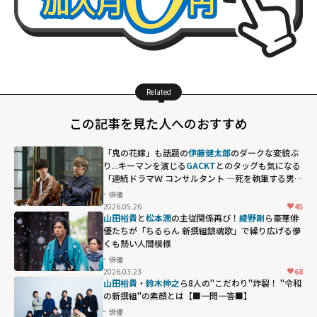
Related
この記事を見た人へのおすすめ
「鬼の花嫁」も話題の
伊藤健太郎
のダークな変貌ぶ
り...キーマンを演じる
GACKT
とのタッグも気になる
「連続ドラマＷ コンサルタント ―死を執筆する男
―」
俳優
2026.05.26
45
山田裕貴
と
松本潤
の主従関係再び！
綾野剛
ら豪華俳
優たちが「ちるらん 新撰組鎮魂歌」で繰り広げる儚
くも熱い人間模様
俳優
2026.03.23
68
山田裕貴
・
鈴木伸之
ら8人の"こだわり"炸裂！ "令和
の新撰組"の素顔とは【■一問一答■】
俳優