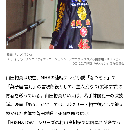
映画『デメキン』
（C）よしもとクリエイティブ・エージェンシー／ワニブックス／秋田書店・ゆうはじめ
（C）2017 映画『デメキン』製作委員会
山田裕貴は現在、NHKの連続テレビ小説「なつぞら」で
「菓子屋 雪月」の雪次郎役として、主人公なつ(広瀬すず)の
青春を彩っている。山田裕貴といえば、若手俳優随一の演技
派。映画『あゝ、荒野』では、ボクサー・裕二役として鍛え
抜かれた肉体で菅田将暉と死闘を繰り広げ、
『HiGH&LOW』シリーズの村山良樹役では凶暴さが際立っ