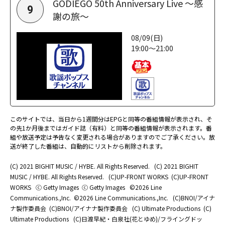
GODIEGO 50th Anniversary Live ～感
9
謝の旅～
08/09(日)
19:00～21:00
このサイトでは、当日から1週間分はEPGと同等の番組情報が表示され、そ
の先1か月後まではガイド誌（有料）と同等の番組情報が表示されます。番
組や放送予定は予告なく変更される場合がありますのでご了承ください。放
送が終了した番組は、自動的にリストから削除されます。
(C) 2021 BIGHIT MUSIC / HYBE. All Rights Reserved.
(C) 2021 BIGHIT
MUSIC / HYBE. All Rights Reserved.
(C)UP-FRONT WORKS
(C)UP-FRONT
WORKS
ⓒ Getty Images
ⓒ Getty Images
©2026 Line
Communications.,Inc.
©2026 Line Communications.,Inc.
(C)BNOI/アイナ
ナ製作委員会
(C)BNOI/アイナナ製作委員会
(C) Ultimate Productions
(C)
Ultimate Productions
(C)日渡早紀・白泉社(花とゆめ)/フライングドッ