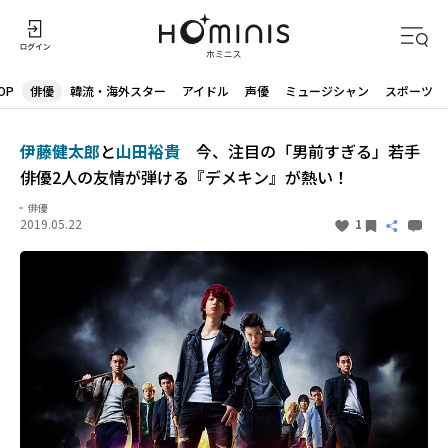
OP
俳優
韓流・海外スター
アイドル
声優
ミュージシャン
スポーツ
伊藤健太郎
と
山田裕貴
今、注目の「男前すぎる」若手
俳優2人の友情が弾ける『デメキン』が熱い！
俳優
2019.05.22
1