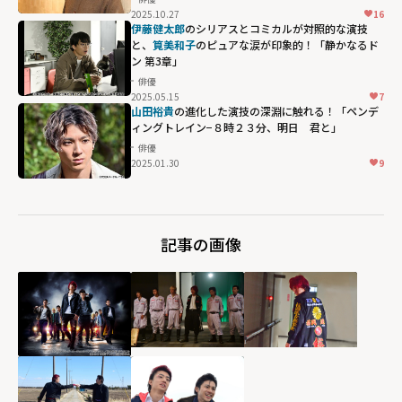
ト集結『オール
2025.10.27
16
ナイトニッポン
伊藤健太郎
のシリアスとコミカルが対照的な演技
と、
筧美和子
のピュアな涙が印象的！「静かなるド
ドラゴンフェニ
ン 第3章」
ックス甲子園』
俳優
レポート"
2025.05.15
7
width="304"
山田裕貴
の進化した演技の深淵に触れる！「ペンデ
ィングトレイン−８時２３分、明日 君と」
height="203"
俳優
loading="lazy"
2025.01.30
9
fetchpriority="h
igh">
記事の画像