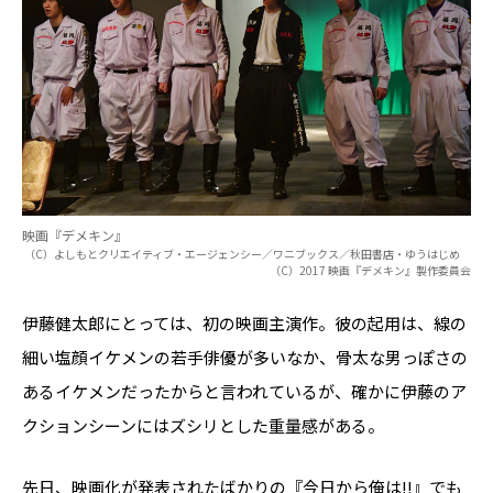
映画『デメキン』
（C）よしもとクリエイティブ・エージェンシー／ワニブックス／秋田書店・ゆうはじめ
（C）2017 映画『デメキン』製作委員会
伊藤健太郎にとっては、初の映画主演作。彼の起用は、線の
細い塩顔イケメンの若手俳優が多いなか、骨太な男っぽさの
あるイケメンだったからと言われているが、確かに伊藤のア
クションシーンにはズシリとした重量感がある。
先日、映画化が発表されたばかりの『今日から俺は!!』でも