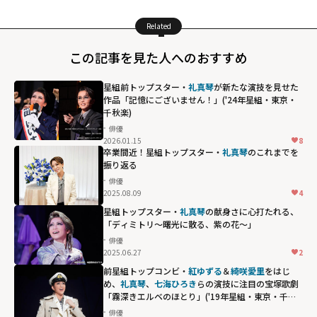
Related
この記事を見た人へのおすすめ
星組前トップスター・
礼真琴
が新たな演技を見せた
作品「記憶にございません！」('24年星組・東京・
千秋楽)
俳優
2026.01.15
8
卒業間近！星組トップスター・
礼真琴
のこれまでを
振り返る
俳優
2025.08.09
4
星組トップスター・
礼真琴
の献身さに心打たれる、
「ディミトリ～曙光に散る、紫の花～」
俳優
2025.06.27
2
前星組トップコンビ・
紅ゆずる
＆
綺咲愛里
をはじ
め、
礼真琴
、
七海ひろき
らの演技に注目の宝塚歌劇
「霧深きエルベのほとり」('19年星組・東京・千秋
楽)
俳優