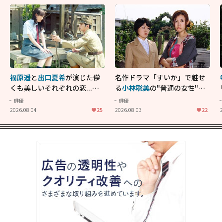
福原遥
と
出口夏希
が演じた儚
名作ドラマ「すいか」で魅せ
くも美しいそれぞれの恋...生
る
小林聡美
の"普通の女性"が
きることの尊さを教えてくれ
大人に刺さる...映画「かもめ
俳優
俳優
た映画「あの花が咲く丘で、
食堂」にも通じる静かな芝居
2026.08.04
25
2026.08.03
22
君とまた出会えたら。」