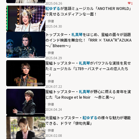
2025.06.26
1
紅ゆずる
が落語ミュージカル「ANOTHER WORLD」
で見せるコメディアンな一面！
俳優
2025.04.30
トップスター・
礼真琴
をはじめ、星組の面々が話題
のインド映画を舞台化！「RRR × TAKA"R"AZUKA
～√Bheem～」
俳優
2025.04.29
星組トップスター・
礼真琴
がパワフルな演技を見せ
たミュージカル「1789－バスティーユの恋人たち
－」
俳優
2024.07.22
星組トップスター・
礼真琴
が野心に燃える青年を演
じた「Le Rouge et le Noir ～赤と黒～」
俳優
2024.04.24
元星組トップスター・
紅ゆずる
の様々な魅力が堪能
できる、ドラマ「俳句先輩」
俳優
2024.02.08