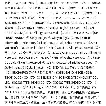
ビ朝日・ADK EM・東映
(C)2023 映画「ギーツ・キングオージャー」製作委
員会 (C)石森プロ・テレビ朝日・ADK EM・東映
(C)舞台「それってキセキ」
製作委員会（キョードーファクトリー、ローソンチケット）
(C)舞台「それ
ってキセキ」製作委員会（キョードーファクトリー、ローソンチケット）
©BS-TBS
©BS-TBS
(C)BNOI/アイナナ製作委員会
(C)BNOI/アイナナ製作
委員会
(C) 2021 BIGHIT MUSIC / HYBE. All Rights Reserved.
(C) 2021
BIGHIT MUSIC / HYBE. All Rights Reserved.
(C)UP-FRONT WORKS
(C)UP-
FRONT WORKS
ⓒ Getty Images
ⓒ Getty Images
(C)2024 Youku
Information Technology (Beijing) Co., Ltd. All Rights Reserved.
(C)2024
Youku Information Technology (Beijing) Co., Ltd. All Rights Reserved.
©イ
ザワオフィス
©イザワオフィス
(C) 2021 BIGHIT MUSIC / HYBE. All Rights
Reserved.
(C) 2021 BIGHIT MUSIC / HYBE. All Rights Reserved.
ⓒ CJ ENM
Co., Ltd, All Rights Reserved
ⓒ CJ ENM Co., Ltd, All Rights Reserved
ⓒ
Getty Images
ⓒ Getty Images
（C）BNOI/劇場版アイナナ製作委員会
（C）BNOI/劇場版アイナナ製作委員会
(C)BEIJING IQIYI SCIENCE &
TECHNOLOGY CO., LTD.
(C)BEIJING IQIYI SCIENCE & TECHNOLOGY CO.,
LTD.
(C)2026 TAKE SHOBO CO.,LTD.
(C)2026 TAKE SHOBO CO.,LTD.
ⓒ
Getty Images
ⓒ Getty Images
(C) 2023『あんのこと』製作委員会
(C)
2023『あんのこと』製作委員会
©清水茜／講談社 ©原田重光・初嘉屋一
生・清水茜／講談社 ©2024 映画「はたらく細胞」製作委員会
©清水茜／
講談社 ©原田重光・初嘉屋一生・清水茜／講談社 ©2024 映画「はたらく細