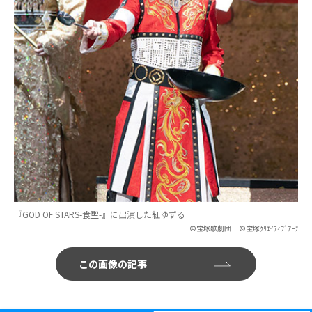
『GOD OF STARS-食聖-』に出演した紅ゆずる
©宝塚歌劇団 ©宝塚ｸﾘｴｲﾃｨﾌﾞｱｰﾂ
この画像の記事