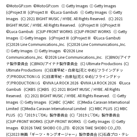
©MotoGP.com
©MotoGP.com
ⓒ Getty Images
ⓒ Getty Images
(c)Project III
(c)Project III
©Luca Gambuti
ⓒ Getty Images
ⓒ Getty
Images
(C) 2021 BIGHIT MUSIC / HYBE. All Rights Reserved.
(C) 2021
BIGHIT MUSIC / HYBE. All Rights Reserved.
(c)Project III
(c)Project III
©Luca Gambuti
(C)UP-FRONT WORKS
(C)UP-FRONT WORKS
ⓒ Getty
Images
ⓒ Getty Images
(c)Project III
(c)Project III
©Luca Gambuti
(C)2026 Line Communications.,Inc.
(C)2026 Line Communications.,Inc.
ⓒ Getty Images
ⓒ Getty Images
©2026 Line
Communications.,Inc.
©2026 Line Communications.,Inc.
(C)BNOI/アイナ
ナ製作委員会
(C)BNOI/アイナナ製作委員会
(C) Ultimate Productions
(C)
Ultimate Productions
(C)日渡早紀・白泉社(花とゆめ)/フライングドッ
グ/PRODUCTION I.G
(C)日渡早紀・白泉社(花とゆめ)/フライングドッ
グ/PRODUCTION I.G
©️VIVA LA ROCK 2026
©️VIVA LA ROCK 2026
©Luca
Gambuti
(C)KBS
(C)KBS
(C) 2021 BIGHIT MUSIC / HYBE. All Rights
Reserved.
(C) 2021 BIGHIT MUSIC / HYBE. All Rights Reserved.
ⓒ Getty
Images
ⓒ Getty Images
(C)ABC
(C)ABC
(C)Media Caravan International
Limited
(C)Media Caravan International Limited
(C) MBC PLUS
(C) MBC
PLUS
(C)「2019 L♡DK」製作委員会
(C)「2019 L♡DK」製作委員会
(C)UP-FRONT WORKS
(C)UP-FRONT WORKS
ⓒ Getty Images
ⓒ Getty
Images
©2026 TAKE SHOBO CO.,LTD.
©2026 TAKE SHOBO CO.,LTD.
(C)2023 映画「ギーツ・キングオージャー」製作委員会 (C)石森プロ・テレ