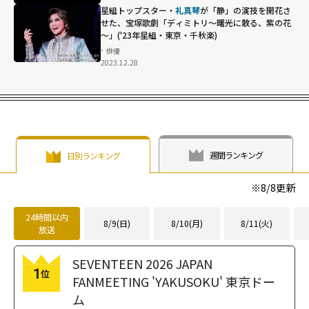
星組トップスター・
礼真琴
が「静」の演技を開花さ
せた、宝塚歌劇「ディミトリ～曙光に散る、紫の花
～」('23年星組・東京・千秋楽)
俳優
2023.12.28
週間ランキング
日別ランキング
※
8/8
更新
24時間以内
8/9(日)
8/10(月)
8/11(火)
放送
SEVENTEEN 2026 JAPAN
1
位
FANMEETING 'YAKUSOKU' 東京ドー
ム