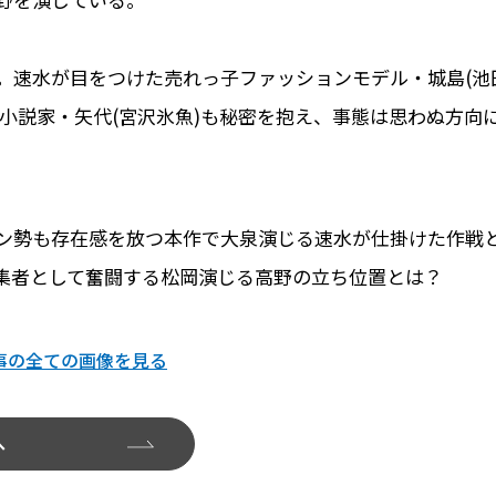
。速水が目をつけた売れっ子ファッションモデル・城島(池
小説家・矢代(宮沢氷魚)も秘密を抱え、事態は思わぬ方向
ン勢も存在感を放つ本作で大泉演じる速水が仕掛けた作戦
集者として奮闘する松岡演じる高野の立ち位置とは？
事の全ての画像を見る
へ