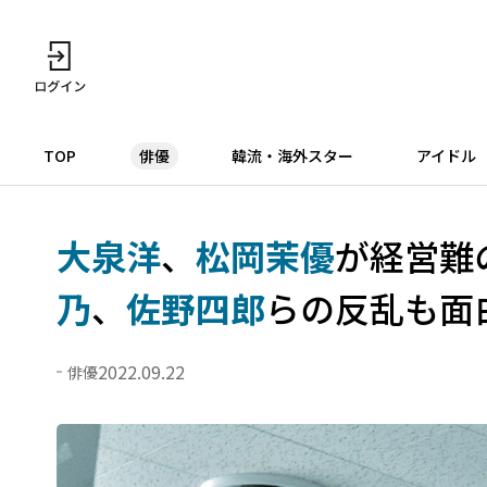
TOP
俳優
韓流・海外スター
アイドル
大泉洋
、
松岡茉優
が経営難
乃
、
佐野四郎
らの反乱も面
2022.09.22
俳優