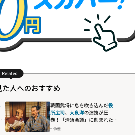
Related
見た人へのおすすめ
洋
戦国武将に息を吹き込んだ
役
じ
所広司
、
大泉洋
の演技が圧
ー
巻！「清須会議」に刻まれた
名演を振り返る
俳優