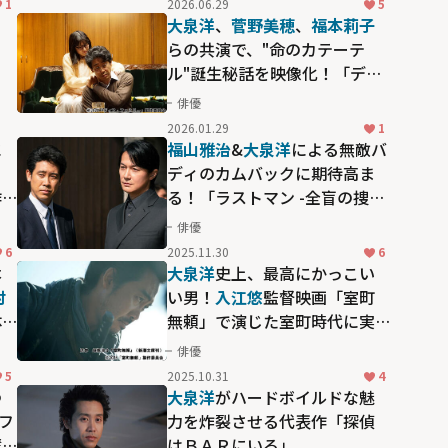
1
2026.06.29
5
る
大泉洋
、
菅野美穂
、
福本莉子
らの共演で、"命のカテーテ
ル"誕生秘話を映像化！「ディ
ア・ファミリー」は家族の歩
俳優
みを描く物語
2026.01.29
1
に
福山雅治
&
大泉洋
による無敵バ
ー
ディのカムバックに期待高ま
作
る！「ラストマン -全盲の捜査
根
官-」の魅力
俳優
6
2025.11.30
6
本
大泉洋
史上、最高にかっこい
村
い男！
入江悠
監督映画「室町
体
無頼」で演じた室町時代に実
エ
在した武士・蓮田兵衛
俳優
5
2025.10.31
4
つ
大泉洋
がハードボイルドな魅
フ
力を炸裂させる代表作「探偵
輩
はＢＡＲにいる」