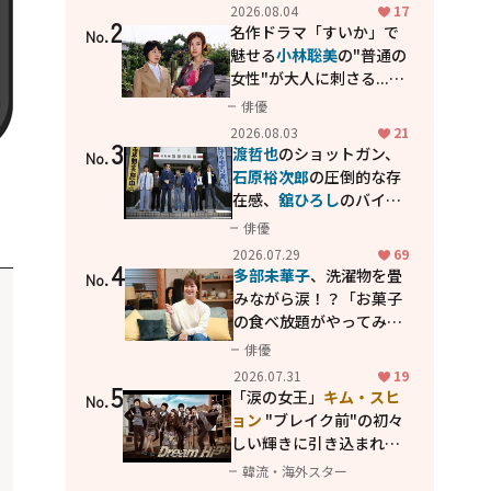
花が咲く丘で、君とまた出
2026.08.04
17
2
会えたら。」
名作ドラマ「すいか」で
No.
魅せる
小林聡美
の"普通の
女性"が大人に刺さる...映
画「かもめ食堂」にも通
俳優
じる静かな芝居
2026.08.03
21
3
渡哲也
のショットガン、
No.
石原裕次郎
の圧倒的な存
在感、
舘ひろし
のバイク
アクション！"大門軍
俳優
団"のカッコよさが詰まっ
2026.07.29
69
4
た「西部警察 PART-II」
多部未華子
、洗濯物を畳
No.
みながら涙！？「お菓子
の食べ放題がやってみた
い」ハンディファン4台の
俳優
暑さ対策も明かす
2026.07.31
19
5
「涙の女王」
キム・スヒ
No.
ョン
"ブレイク前"の初々
しい輝きに引き込まれ
る...
2PM テギョン
ら豪華
韓流・海外スター
共演の青春名作「ドリー