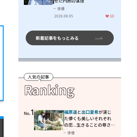
せた円熟の演技
俳優
2026.08.05
13
新着記事をもっとみる
人気の記事
Ranking
1
福原遥
と
出口夏希
が演じ
No.
た儚くも美しいそれぞれ
の恋...生きることの尊さを
教えてくれた映画「あの
俳優