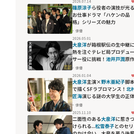
2026.07.14
篠原涼子
ら役者の演技が光
お仕事ドラマ「ハケンの品
格」シリーズの魅力
俳優
2026.05.01
大泉洋
が箱根駅伝の生中継
熱を注ぐテレビ局プロデュ
サー役に挑戦！
池井戸潤
原
の連続ドラマ「俺たちの箱
俳優
駅伝」
2026.01.04
大泉洋
主演×
野木亜紀子
脚
で描くSFラブロマンス！
北
匠海
演じる謎の大学生の正
も気になる「ちょっとだけ
俳優
スパー」
2025.11.10
二面性のある
大泉洋
に惹き
けられる...
松雪泰子
とのセリ
のかけ合い、大泉を慕う後