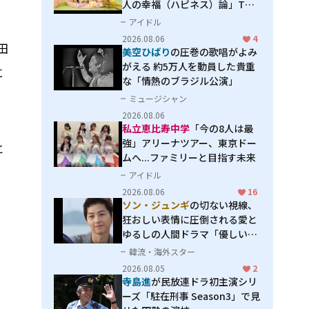
人の幸福（ハピネス）論」THE
MAKING
アイドル
2026.08.06
4
田
美空ひばり
の圧巻の歌唱がよみ
がえる 約5万人を動員した貴重
に
な「情熱のブラジル公演」
ミュージシャン
2026.08.06
私立恵比寿中学
「今の8人は最
強」アリーナツアー、東京ドー
と
ムへ...ファミリーと目指す未来
アイドル
2026.08.06
16
ソン・ジュンギ
の切ない視線、
狂おしい表情に圧倒される――愛と
ゆるしの人間ドラマ「優しい
男」
韓流・海外スター
2026.08.05
2
寺島進
が民放連ドラ初主演シリ
ーズ「駐在刑事 Season3」で見