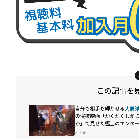
この記事を
自分も相手も輝かせる
大泉
の演技――映画「かくかくしか
か」で見せた極上のエンタ
テインメント
俳優