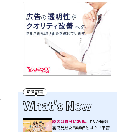
新着記事
What's New
イ
ク
原因は自分にある。
7人が撮影
裏で見せた"素顔"とは？「宇宙