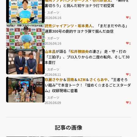
裏切ろう」と挑んだ初サヨナラ打で初受賞
スポーツ
2026.06.16
1
読売ジャイアンツ・坂本勇人
、「まだまだやれる」
通算300号の劇的サヨナラ弾で掴んだ自信
スポーツ
2026.06.16
1
山本昌
が語る「
松井稼頭央
の凄さ」 走・守・打の
「三拍子」、プロ入りからの二度の転向、そして30
本塁打
スポーツ
2026.06.11
1
玖麗さやか
＆
羽南
＆
AZM
＆
さくらあや
、"王者そろ
い踏み"で本音トーク！『煌めく☆まるごとスターダ
ム』収録現場に密着
スポーツ
2026.06.09
3
記事の画像