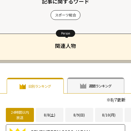
記事に関するワード
スポーツ総合
Person
関連人物
週間ランキング
日別ランキング
※
8/7
更新
24時間以内
8/8(土)
8/9(日)
8/10(月)
放送