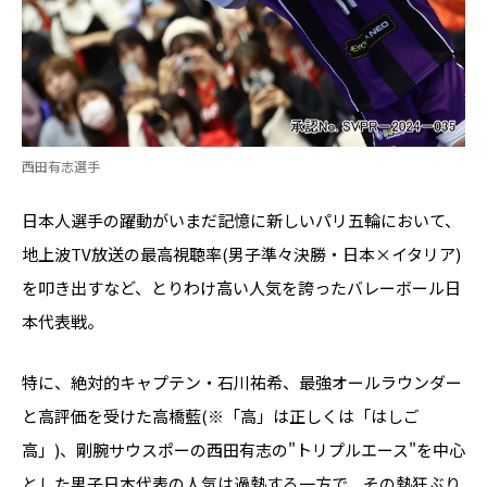
西田有志選手
日本人選手の躍動がいまだ記憶に新しいパリ五輪において、
地上波TV放送の最高視聴率(男子準々決勝・日本×イタリア)
を叩き出すなど、とりわけ高い人気を誇ったバレーボール日
本代表戦。
特に、絶対的キャプテン・石川祐希、最強オールラウンダー
と高評価を受けた高橋藍(※「高」は正しくは「はしご
高」)、剛腕サウスポーの西田有志の"トリプルエース"を中心
とした男子日本代表の人気は過熱する一方で、その熱狂ぶり