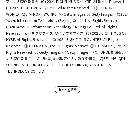
アイナナ製作委員会
(C) 2021 BIGHIT MUSIC / HYBE. All Rights Reserved.
(C) 2021 BIGHIT MUSIC / HYBE. All Rights Reserved.
(C)UP-FRONT
WORKS
(C)UP-FRONT WORKS
ⓒ Getty Images
ⓒ Getty Images
(C)2024
Youku Information Technology (Beijing) Co., Ltd. All Rights Reserved.
(C)2024 Youku Information Technology (Beijing) Co., Ltd. All Rights
Reserved.
©イザワオフィス
©イザワオフィス
(C) 2021 BIGHIT MUSIC /
HYBE. All Rights Reserved.
(C) 2021 BIGHIT MUSIC / HYBE. All Rights
Reserved.
ⓒ CJ ENM Co., Ltd, All Rights Reserved
ⓒ CJ ENM Co., Ltd, All
Rights Reserved
ⓒ Getty Images
ⓒ Getty Images
（C）BNOI/劇場版アイ
ナナ製作委員会
（C）BNOI/劇場版アイナナ製作委員会
(C)BEIJING IQIYI
SCIENCE & TECHNOLOGY CO., LTD.
(C)BEIJING IQIYI SCIENCE &
TECHNOLOGY CO., LTD.
おすすめ情報