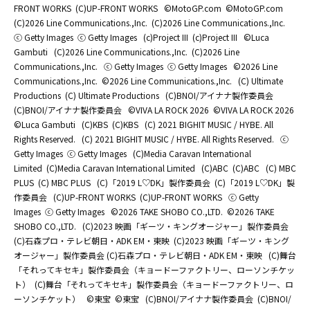
FRONT WORKS
(C)UP-FRONT WORKS
©MotoGP.com
©MotoGP.com
(C)2026 Line Communications.,Inc.
(C)2026 Line Communications.,Inc.
ⓒ Getty Images
ⓒ Getty Images
(c)Project III
(c)Project III
©Luca
Gambuti
(C)2026 Line Communications.,Inc.
(C)2026 Line
Communications.,Inc.
ⓒ Getty Images
ⓒ Getty Images
©2026 Line
Communications.,Inc.
©2026 Line Communications.,Inc.
(C) Ultimate
Productions
(C) Ultimate Productions
(C)BNOI/アイナナ製作委員会
(C)BNOI/アイナナ製作委員会
©️VIVA LA ROCK 2026
©️VIVA LA ROCK 2026
©Luca Gambuti
(C)KBS
(C)KBS
(C) 2021 BIGHIT MUSIC / HYBE. All
Rights Reserved.
(C) 2021 BIGHIT MUSIC / HYBE. All Rights Reserved.
ⓒ
Getty Images
ⓒ Getty Images
(C)Media Caravan International
Limited
(C)Media Caravan International Limited
(C)ABC
(C)ABC
(C) MBC
PLUS
(C) MBC PLUS
(C)「2019 L♡DK」製作委員会
(C)「2019 L♡DK」製
作委員会
(C)UP-FRONT WORKS
(C)UP-FRONT WORKS
ⓒ Getty
Images
ⓒ Getty Images
©2026 TAKE SHOBO CO.,LTD.
©2026 TAKE
SHOBO CO.,LTD.
(C)2023 映画「ギーツ・キングオージャー」製作委員会
(C)石森プロ・テレビ朝日・ADK EM・東映
(C)2023 映画「ギーツ・キング
オージャー」製作委員会 (C)石森プロ・テレビ朝日・ADK EM・東映
(C)舞台
「それってキセキ」製作委員会（キョードーファクトリー、ローソンチケッ
ト）
(C)舞台「それってキセキ」製作委員会（キョードーファクトリー、ロ
ーソンチケット）
©東宝
©東宝
(C)BNOI/アイナナ製作委員会
(C)BNOI/