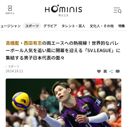
ミュージシャン
スポーツ
グラビア
タレント・芸人
文化人・その他
特集
高橋藍
・
西田有志
の両エースへの熱視線！世界的なバレ
ーボール人気を追い風に開幕を迎える「SV.LEAGUE」に
集結する男子日本代表の面々
スポーツ
2024.10.11