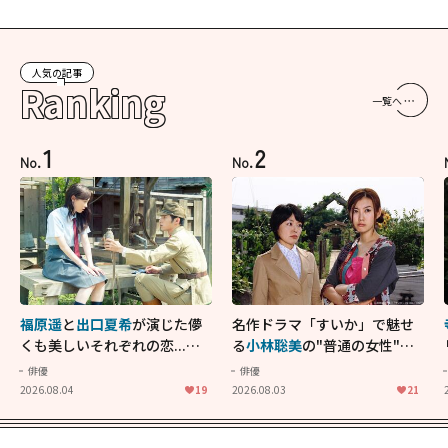
人気の記事
Ranking
一覧へ
1
2
No.
No.
福原遥
と
出口夏希
が演じた儚
名作ドラマ「すいか」で魅せ
くも美しいそれぞれの恋...生
る
小林聡美
の"普通の女性"が
きることの尊さを教えてくれ
大人に刺さる...映画「かもめ
俳優
俳優
た映画「あの花が咲く丘で、
食堂」にも通じる静かな芝居
2026.08.04
19
2026.08.03
21
君とまた出会えたら。」