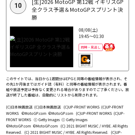
[生]2026 MotoGP 第12戦 イギリスGP
10
全クラス予選＆MotoGPスプリント決
勝
08/08(土)
19:45～01:30
同時・見逃し
このサイトでは、当日から1週間分はEPGと同等の番組情報が表示され、そ
の先1か月後まではガイド誌（有料）と同等の番組情報が表示されます。番
組や放送予定は予告なく変更される場合がありますのでご了承ください。放
送が終了した番組は、自動的にリストから削除されます。
(C)日本映画放送
(C)日本映画放送
(C)UP-FRONT WORKS
(C)UP-FRONT
WORKS
©MotoGP.com
©MotoGP.com
(C)UP-FRONT WORKS
(C)UP-
FRONT WORKS
ⓒ Getty Images
ⓒ Getty Images
©MotoGP.com
©MotoGP.com
(C) 2021 BIGHIT MUSIC / HYBE. All Rights
Reserved.
(C) 2021 BIGHIT MUSIC / HYBE. All Rights Reserved.
(C)UP-