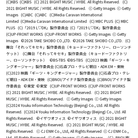
(C)KBS
(C)KBS
(C) 2021 BIGHIT MUSIC / HYBE. All Rights Reserved.
(C)
2021 BIGHIT MUSIC / HYBE. All Rights Reserved.
ⓒ Getty Images
ⓒ Getty
Images
(C)ABC
(C)ABC
(C)Media Caravan International
Limited
(C)Media Caravan International Limited
(C) MBC PLUS
(C) MBC
PLUS
(C)「2019 L♡DK」製作委員会
(C)「2019 L♡DK」製作委員会
(C)UP-FRONT WORKS
(C)UP-FRONT WORKS
ⓒ Getty Images
ⓒ Getty
Images
©2026 TAKE SHOBO CO.,LTD.
©2026 TAKE SHOBO CO.,LTD.
(C)
舞台「それってキセキ」製作委員会（キョードーファクトリー、ローソンチ
ケット）
(C)舞台「それってキセキ」製作委員会（キョードーファクトリ
ー、ローソンチケット）
©BS-TBS
©BS-TBS
(C)2023 映画「ギーツ・キ
ングオージャー」製作委員会 (C)石森プロ・テレビ朝日・ADK EM・東映
(C)2023 映画「ギーツ・キングオージャー」製作委員会 (C)石森プロ・テレ
ビ朝日・ADK EM・東映
(C)BNOI/アイナナ製作委員会
(C)BNOI/アイナナ製
作委員会
©東宝
©東宝
(C)UP-FRONT WORKS
(C)UP-FRONT WORKS
(C) 2021 BIGHIT MUSIC / HYBE. All Rights Reserved.
(C) 2021 BIGHIT
MUSIC / HYBE. All Rights Reserved.
ⓒ Getty Images
ⓒ Getty Images
(C)2024 Youku Information Technology (Beijing) Co., Ltd. All Rights
Reserved.
(C)2024 Youku Information Technology (Beijing) Co., Ltd. All
Rights Reserved.
©イザワオフィス
©イザワオフィス
(C) 2021 BIGHIT
MUSIC / HYBE. All Rights Reserved.
(C) 2021 BIGHIT MUSIC / HYBE. All
Rights Reserved.
ⓒ CJ ENM Co., Ltd, All Rights Reserved
ⓒ CJ ENM Co.,
Ltd, All Rights Reserved
ⓒ Getty Images
ⓒ Getty Images
（C）BNOI/劇