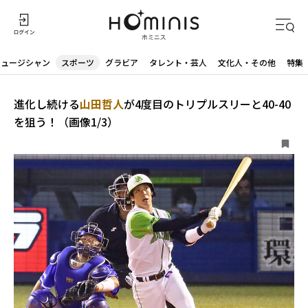
ミュージシャン
スポーツ
グラビア
タレント・芸人
文化人・その他
特集
進化し続ける
山田哲人
が4度目のトリプルスリーと40-40
を狙う！（画像1/3）